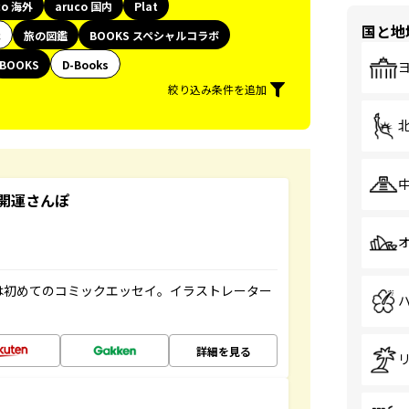
co 海外
aruco 国内
Plat
国と地
代
旅の図鑑
BOOKS スペシャルコラボ
BOOKS
D-Books
絞り込み条件を追加
開運さんぽ
は初めてのコミックエッセイ。イラストレーター
詳細を見る