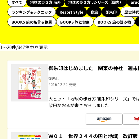
すべて
地球の歩き方 海外
地球の歩き方 Jシリーズ（国内）
aru
ランキング&テクニック
Resort Style
島旅
御朱印
歴史時
BOOKS 旅の名言＆絶景
BOOKS 旅と健康
BOOKS 旅の読み物
1〜20件/347件中 を表示
御朱印はじめました 関東の神社 週末
御朱印
2016.12.22 発売
大ヒット「地球の歩き方 御朱印シリーズ」で
柴田かおるが書きおろしました
Ｗ０１ 世界２４４の国と地域 改訂版