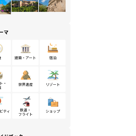
ーマ
食
建築・アート
宿泊
ト・
世界遺産
リゾート
戦
鉄道・
ビティ
ショップ
フライト