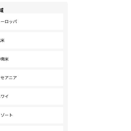
域
ヨーロッパ
北米
中南米
オセアニア
ハワイ
リゾート