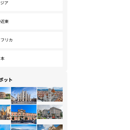
アジア
中近東
アフリカ
日本
ポット