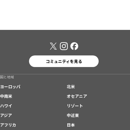
コミュニティを見る
国と地域
ヨーロッパ
北米
中南米
オセアニア
ハワイ
リゾート
アジア
中近東
アフリカ
日本