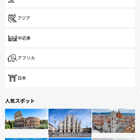
アジア
中近東
アフリカ
日本
人気スポット