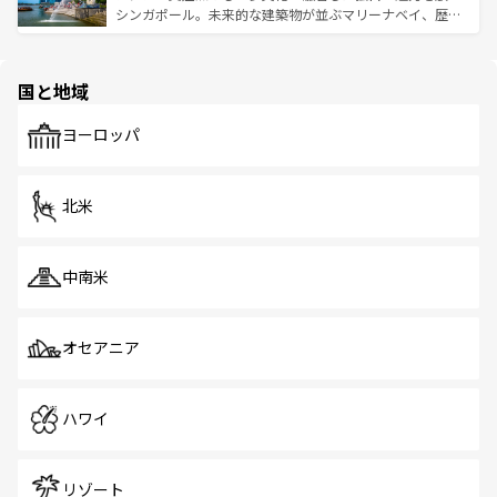
た文化、そして多様な観光資源が、訪れる旅人を魅了し続
うな絶景から文化的な体験まで、香港を存分に楽しみ尽く
シンガポール。未来的な建築物が並ぶマリーナベイ、歴史
ける。 なお、新着のタイ情報は
コンテンツ一覧
を参照して
そう。 なお、新着の香港情報は
コンテンツ一覧
を参照して
と伝統を感じられるエスニックタウン、多数の緑豊かな公
ほしい。
ほしい。
園や自然保護区など、自然が調和した近代的な景観と文化
の多様性あふれるカラフルな町は、どこを歩いても新しい
国と地域
発見がある。さらに、治安のよさや充実した公共交通機関
も、旅行者にとっては魅力的なポイント。グルメも豊富
で、ホーカーズは地元の風情を楽しめる外せないスポット
ヨーロッパ
だ。訪れる人を飽きさせないシンガポールで、多様な魅力
を体感しよう。 なお、新着のシンガポール情報は
コンテン
ツ一覧
を参照してほしい。
北米
中南米
オセアニア
ハワイ
リゾート