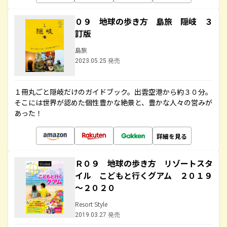
０９ 地球の歩き方 島旅 隠岐 ３
訂版
島旅
2023.05.25 発売
１冊丸ごと隠岐だけのガイドブック。出雲空港から約３０分。
そこには世界が認めた個性豊かな絶景と、豊かな人々の営みが
あった！
詳細を見る
Ｒ０９ 地球の歩き方 リゾートスタ
イル こどもと行くグアム ２０１９
～２０２０
Resort Style
2019.03.27 発売