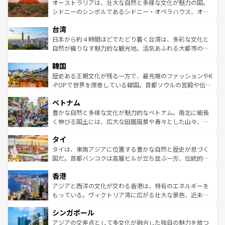
文化が魅力。旅行者はアメリカの各地域で異なる魅力を楽
島だが、静かな自然を求めるならマウイ島やカウアイ島が
オーストラリアは、壮大な自然と多様な文化が魅力の国。
しみながら、その多様性と豊かな歴史を感じることができ
おすすめ。エメラルドグリーンに輝く海をはじめ、豊かな
シドニーのシンボルであるシドニー・オペラハウス、オー
るだろう。車でのロードトリップや列車の旅も、アメリカ
文化や歴史が息づいている。「アロハスピリット」と呼ば
ストラリア東海岸北部に広がる大サンゴ礁地帯グレートバ
ならではの贅沢な旅のスタイルだ。 なお、新着のアメリカ
台湾
れるおもてなしの心で訪れる人々を迎えてくれるハワイの
リアリーフや大陸中央部にそびえるウルル（エアーズロッ
情報は
コンテンツ一覧
を参照してほしい。
人々、おいしいローカルフードやハワイアンミュージッ
ク）、タスマニアの美しい原生林やケアンズの熱帯雨林な
日本から約４時間ほどでたどり着く台湾は、多彩な文化と
ク、伝統的なフラダンスなど、すべてがハワイの魅力を彩
ど、見どころがたくさん。また、カフェやワイン、オージ
自然が織りなす魅力的な観光地。活気あふれる大都市の台
っている。訪れるたびに新しい発見と感動が待っているハ
ービーフなどの食文化も豊かで、美味しいものであふれて
北やノスタルジックな町並みが人気な九份（ジォウフェ
ワイを、存分に味わってほしい。 なお、新着のハワイ情報
韓国
いる。アクティビティも充実しており、サーフィンやダイ
ン）、静ひつな山岳地帯である台湾東部など、都市の喧騒
は
コンテンツ一覧
を参照してほしい。
ビング、ハイキングなど、アウトドア好きにはたまらな
と山間の静けさが共存しており、訪れる人に新しい発見と
歴史ある王朝文化が残る一方で、最先端のファッションやK
い。オーストラリアの多彩な魅力を存分に味わいつくそ
驚きをもたらしてくれる。また、奥深い台湾の食文化も魅
-POPで世界を席巻している韓国。首都ソウルの宮殿や伝統
う。 なお、新着のオーストラリア情報は
コンテンツ一覧
を
力で、夜市などの屋台グルメから高級料理、ヘルシーで美
家屋が並ぶエリアでは韓国の歴史と文化に浸ることがで
参照してほしい。
ベトナム
容にもいいと評判のスイーツなど、バラエティ豊かな料理
き、地方に足を延ばせば四季折々の自然美を楽しむことが
が味わえる。 なお、新着の台湾情報は
コンテンツ一覧
を参
できる。そして、キムチや焼肉、絶品のストリートフード
豊かな自然と多様な文化が魅力的なベトナム。南北に細長
照してほしい。
まで、さまざまな韓国料理が待っている。夜には、韓国な
く伸びる国土には、広大な田園風景や青々とした山々、世
らではのナイトライフも堪能できる。あたたかいホスピタ
界遺産に登録された壮大な自然景観が点在し、都市部では
タイ
リティに包まれながら、韓国の多彩な魅力を心ゆくまで味
急速な発展と共に伝統が息づく。ハノイの古い町並みやホ
わってみてほしい。 なお、新着の韓国情報は
コンテンツ一
ーチミン市のフランス統治時代の建物も、独特の雰囲気を
タイは、東南アジアに位置する豊かな自然と歴史が息づく
覧
を参照してほしい。
醸し出している。また、バラエティの豊かさとおいしさで
国だ。首都バンコクは高層ビルが立ち並ぶ一方、伝統的な
世界中の食通を魅了してやまないベトナム料理も魅力のひ
寺院や市場がいたるところに点在し、古きよき文化と現代
香港
とつ。フォーやバインミー、ベトナムコーヒーなどは、ぜ
の活気が交差している。北部ではチェンマイなどの山岳地
ひ現地で味わいたい。どの地域を訪れてもあたたかい人々
帯で自然と触れ合い、南部ではプーケットやクラビの美し
アジアと西洋の文化が交わる香港は、特有のエネルギーを
が旅行者を迎えてくれるので、きっと忘れられない旅にな
いビーチでリゾート気分を楽しむことができる。タイ料理
もっている。ヴィクトリア湾に広がる壮大な景色、近未来
るはずだ。 なお、新着のベトナム情報は
コンテンツ一覧
を
は世界的に有名で、屋台から高級レストランまで味覚を刺
的なアートスポット、そして歴史と現代が融合した町並
参照してほしい。
シンガポール
激する。気候は一年中温暖で、どの季節にも異なる楽しみ
み、どこを訪れても感動するはず。観光スポットが密集し
が待っている。親しみやすいタイの人々、仏教を中心とし
ており、効率よく見どころを回れるのも魅力。息をのむよ
アジアの交差点として多文化が融合した独自の魅力を放つ