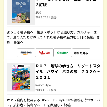
３訂版
島旅
2022.07.21 発売
ようこそ種子島へ！絶景スポットから遊び方、カルチャーま
で、島の人たちが教えてくれた種子島の魅力を１冊に凝縮。さ
あ、島旅へ
詳細を見る
Ｒ０７ 地球の歩き方 リゾートスタ
イル ハワイ バスの旅 ２０２０～
２０２１
Resort Style
2019.11.06 発売
オアフ島内を網羅する105ルート、約4000停留所を持つザ・バ
ス。旅行者に便利なルートを厳選して掲載。