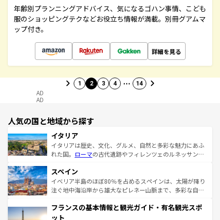
年齢別プランニングアドバイス、気になるゴハン事情、こども
服のショッピングテクなどお役立ち情報が満載。別冊グアムマ
ップ付き。
詳細を見る
…
1
2
3
4
14
AD
AD
人気の国と地域から探す
イタリア
イタリアは歴史、文化、グルメ、自然と多彩な魅力にあふ
れた国。
ローマ
の古代遺跡やフィレンツェのルネッサンス
美術、ヴェネツィアの運河など、歴史あるスポットはもち
スペイン
ろん、トスカーナの美しい田園風景やアマルフィ海岸の絶
景など、自然景観も見逃せない。観光の合間には、本場の
イベリア半島のほぼ80％を占めるスペインは、太陽が降り
ピザやパスタなど、絶品のイタリア料理を堪能することも
注ぐ地中海沿岸から雄大なピレネー山脈まで、多彩な自然
できる。朝目覚めてから夜眠るまで、すべての瞬間を楽し
と文化が詰まったヨーロッパ屈指の旅行先だ。多様な地域
フランスの基本情報と観光ガイド・有名観光スポ
ませてくれるイタリアで、忘れられない旅をしてみよう！
文化が根付くこの国では、情熱的なフラメンコ、熱気あふ
なお、新着のイタリア情報は
コンテンツ一覧
を参照してほ
れる闘牛、そして美味しいタパスが生活の一部となってい
ット