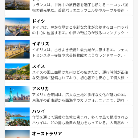
しい。
る。首都マドリードの洗練された雰囲気や、バルセロナの
フランスは、世界中の旅行者を魅了し続けるヨーロッパ屈
アートに溢れた街角から、地方では古代ローマ遺跡や中世
指の観光地だ。首都パリのエッフェル塔やルーブル美術館
の城塞都市、穏やかなビーチリゾートまで多彩な表情を見
といった象徴的なスポットから、田舎町の古風な美しさま
せる。地方によって風土や気候が異なるスペインはその個
ドイツ
で、幅広い魅力が詰まっている。華麗な宮殿、歴史的な大
性で訪れる人を魅了する。 なお、新着のスペイン情報は
コ
聖堂、美しいビーチ、そして豊かな自然が、訪れる者を心
ドイツは、豊かな歴史と多彩な文化が交差するヨーロッパ
ンテンツ一覧
を参照してほしい。
から魅了する。また、フランスは美食の国としても知ら
の中心に位置する国。中世の街並みが残るロマンチック街
れ、フランス料理はユネスコ無形文化遺産にも登録されて
道から、未来を先取りするようなモダンな都市まで多様な
イギリス
いる。シャンパンの発祥地であるランス、プロヴァンスの
顔を持つこの国は、どこを歩いても飽きることがない。ベ
香り高いラベンダー畑など、多彩な楽しみ方が可能だ。さ
ルリンの文化的活気、バイエルン州のアルプスの絶景、そ
イギリスは、古きよき伝統と最先端が共存する国。ウェス
らに、パリ以外の地域にも魅力が溢れており、どの街角に
してライン川沿いのワイン畑といった風景は必見。ビール
トミンスター寺院や大英博物館のようなランドマーク、歴
も豊かな歴史と文化が息づいている。パリ以外の個性あふ
とソーセージを味わいながら地元の人と過ごす楽しい時間
史ある大学都市、美しい丘陵地帯や牧歌的な風景など、エ
れる地方に足を運ぶとそれぞれで全く異なる文化を体験で
スイス
は、お酒好きな人にはぜひ体験してほしい。 なお、新着の
リアごとに異なる魅力がある。また、優雅なアフタヌーン
きるだろう。 なお、新着のフランス情報は
コンテンツ一覧
ドイツ情報は
コンテンツ一覧
を参照してほしい。
ティー、ビール好きにはたまらない英国パブ、サッカー観
スイスの国土面積は九州ほどの広さだが、運行時刻が正確
を参照してほしい。
戦など、本場だからこそできる体験も豊富。イギリスを旅
な交通網が整備されており、初心者でも安心して個人旅行
して楽しみつくそう。 なお、新着のイギリス情報は
コンテ
を楽しめる。日本同様に時刻表どおりの旅が可能だ。中世
アメリカ
ンツ一覧
を参照してほしい。
の建物がそのまま残る町や、スイスならではのユニークな
博物館もあり、アルプス観光だけでなく町歩きも満喫する
アメリカ合衆国は、広大な土地と多様な文化が魅力の国。
ことができる。国民の所得が高いため物価も高いが、旅行
東海岸の都市部から西海岸のカリフォルニアまで、訪れる
者向けの交通パス提供のサービスもあり、うまく活用すれ
場所ごとに異なる風景と体験が待っている。ニューヨーク
ハワイ
ば市内交通費無料で観光を楽しむこともできる。 なお、新
のような巨大都市は、観光、ショッピング、エンターテイ
着のスイス情報は
コンテンツ一覧
を参照してほしい。
ンメントが詰まった刺激的なスポットだ。一方、アメリカ
年間を通じて温暖な気候に恵まれ、多くの島で構成される
西部には大自然が広がり、グランドキャニオンやイエロー
ハワイは、どの島も独自の魅力をもっている。大自然の神
ストーン国立公園といった絶景が堪能できる。さらに、南
秘を感じたいなら、火山が生み出した壮大な景観を誇るハ
オーストラリア
部のニューオーリンズでは、音楽と美食が融合した独特の
ワイ島は見逃せない。また、定番の観光地といえばオアフ