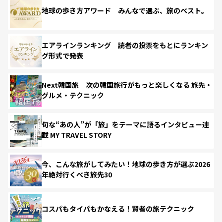
地球の歩き方アワード みんなで選ぶ、旅のベスト。
エアラインランキング 読者の投票をもとにランキン
グ形式で発表
Next韓国旅 次の韓国旅行がもっと楽しくなる 旅先・
グルメ・テクニック
旬な“あの人”が「旅」をテーマに語るインタビュー連
載 MY TRAVEL STORY
今、こんな旅がしてみたい！地球の歩き方が選ぶ2026
年絶対行くべき旅先30
コスパもタイパもかなえる！賢者の旅テクニック