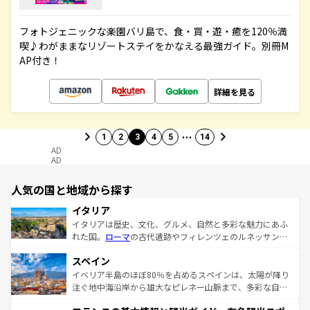
フォトジェニックな楽園バリ島で、食・買・遊・癒を120％満
喫♪わがままなリゾートステイをかなえる最強ガイド。別冊M
AP付き！
詳細を見る
…
1
2
3
4
5
14
AD
AD
人気の国と地域から探す
イタリア
イタリアは歴史、文化、グルメ、自然と多彩な魅力にあふ
れた国。
ローマ
の古代遺跡やフィレンツェのルネッサンス
美術、ヴェネツィアの運河など、歴史あるスポットはもち
スペイン
ろん、トスカーナの美しい田園風景やアマルフィ海岸の絶
景など、自然景観も見逃せない。観光の合間には、本場の
イベリア半島のほぼ80％を占めるスペインは、太陽が降り
ピザやパスタなど、絶品のイタリア料理を堪能することも
注ぐ地中海沿岸から雄大なピレネー山脈まで、多彩な自然
できる。朝目覚めてから夜眠るまで、すべての瞬間を楽し
と文化が詰まったヨーロッパ屈指の旅行先だ。多様な地域