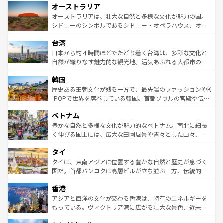
オーストラリア
部のニューオーリンズでは、音楽と美食が融合した独特の
ワイ島は見逃せない。また、定番の観光地といえばオアフ
文化が魅力。旅行者はアメリカの各地域で異なる魅力を楽
島だが、静かな自然を求めるならマウイ島やカウアイ島が
オーストラリアは、壮大な自然と多様な文化が魅力の国。
しみながら、その多様性と豊かな歴史を感じることができ
おすすめ。エメラルドグリーンに輝く海をはじめ、豊かな
シドニーのシンボルであるシドニー・オペラハウス、オー
るだろう。車でのロードトリップや列車の旅も、アメリカ
文化や歴史が息づいている。「アロハスピリット」と呼ば
ストラリア東海岸北部に広がる大サンゴ礁地帯グレートバ
ならではの贅沢な旅のスタイルだ。 なお、新着のアメリカ
台湾
れるおもてなしの心で訪れる人々を迎えてくれるハワイの
リアリーフや大陸中央部にそびえるウルル（エアーズロッ
情報は
コンテンツ一覧
を参照してほしい。
人々、おいしいローカルフードやハワイアンミュージッ
ク）、タスマニアの美しい原生林やケアンズの熱帯雨林な
日本から約４時間ほどでたどり着く台湾は、多彩な文化と
ク、伝統的なフラダンスなど、すべてがハワイの魅力を彩
ど、見どころがたくさん。また、カフェやワイン、オージ
自然が織りなす魅力的な観光地。活気あふれる大都市の台
っている。訪れるたびに新しい発見と感動が待っているハ
ービーフなどの食文化も豊かで、美味しいものであふれて
北やノスタルジックな町並みが人気な九份（ジォウフェ
ワイを、存分に味わってほしい。 なお、新着のハワイ情報
韓国
いる。アクティビティも充実しており、サーフィンやダイ
ン）、静ひつな山岳地帯である台湾東部など、都市の喧騒
は
コンテンツ一覧
を参照してほしい。
ビング、ハイキングなど、アウトドア好きにはたまらな
と山間の静けさが共存しており、訪れる人に新しい発見と
歴史ある王朝文化が残る一方で、最先端のファッションやK
い。オーストラリアの多彩な魅力を存分に味わいつくそ
驚きをもたらしてくれる。また、奥深い台湾の食文化も魅
-POPで世界を席巻している韓国。首都ソウルの宮殿や伝統
う。 なお、新着のオーストラリア情報は
コンテンツ一覧
を
力で、夜市などの屋台グルメから高級料理、ヘルシーで美
家屋が並ぶエリアでは韓国の歴史と文化に浸ることがで
参照してほしい。
ベトナム
容にもいいと評判のスイーツなど、バラエティ豊かな料理
き、地方に足を延ばせば四季折々の自然美を楽しむことが
が味わえる。 なお、新着の台湾情報は
コンテンツ一覧
を参
できる。そして、キムチや焼肉、絶品のストリートフード
豊かな自然と多様な文化が魅力的なベトナム。南北に細長
照してほしい。
まで、さまざまな韓国料理が待っている。夜には、韓国な
く伸びる国土には、広大な田園風景や青々とした山々、世
らではのナイトライフも堪能できる。あたたかいホスピタ
界遺産に登録された壮大な自然景観が点在し、都市部では
タイ
リティに包まれながら、韓国の多彩な魅力を心ゆくまで味
急速な発展と共に伝統が息づく。ハノイの古い町並みやホ
わってみてほしい。 なお、新着の韓国情報は
コンテンツ一
ーチミン市のフランス統治時代の建物も、独特の雰囲気を
タイは、東南アジアに位置する豊かな自然と歴史が息づく
覧
を参照してほしい。
醸し出している。また、バラエティの豊かさとおいしさで
国だ。首都バンコクは高層ビルが立ち並ぶ一方、伝統的な
世界中の食通を魅了してやまないベトナム料理も魅力のひ
寺院や市場がいたるところに点在し、古きよき文化と現代
香港
とつ。フォーやバインミー、ベトナムコーヒーなどは、ぜ
の活気が交差している。北部ではチェンマイなどの山岳地
ひ現地で味わいたい。どの地域を訪れてもあたたかい人々
帯で自然と触れ合い、南部ではプーケットやクラビの美し
アジアと西洋の文化が交わる香港は、特有のエネルギーを
が旅行者を迎えてくれるので、きっと忘れられない旅にな
いビーチでリゾート気分を楽しむことができる。タイ料理
もっている。ヴィクトリア湾に広がる壮大な景色、近未来
るはずだ。 なお、新着のベトナム情報は
コンテンツ一覧
を
は世界的に有名で、屋台から高級レストランまで味覚を刺
的なアートスポット、そして歴史と現代が融合した町並