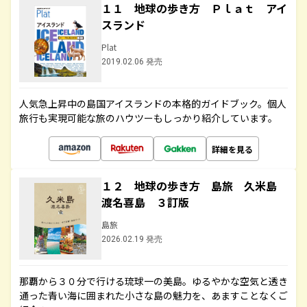
１１ 地球の歩き方 Ｐｌａｔ アイ
スランド
Plat
2019.02.06 発売
人気急上昇中の島国アイスランドの本格的ガイドブック。個人
旅行も実現可能な旅のハウツーもしっかり紹介しています。
詳細を見る
１２ 地球の歩き方 島旅 久米島
渡名喜島 ３訂版
島旅
2026.02.19 発売
那覇から３０分で行ける琉球一の美島。ゆるやかな空気と透き
通った青い海に囲まれた小さな島の魅力を、あますことなくご