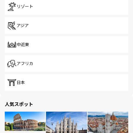
リゾート
アジア
中近東
アフリカ
日本
人気スポット