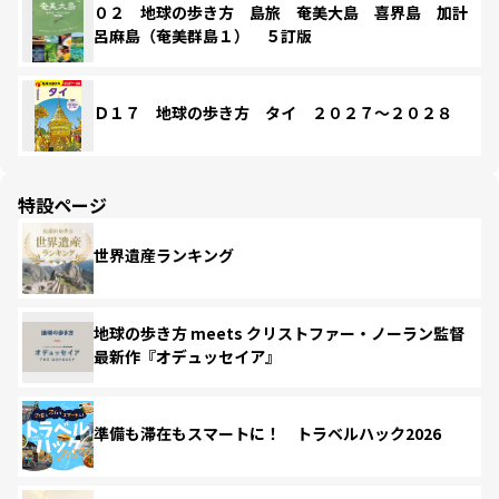
０２ 地球の歩き方 島旅 奄美大島 喜界島 加計
呂麻島（奄美群島１） ５訂版
Ｄ１７ 地球の歩き方 タイ ２０２７～２０２８
特設ページ
世界遺産ランキング
地球の歩き方 meets クリストファー・ノーラン監督
最新作『オデュッセイア』
準備も滞在もスマートに！ トラベルハック2026