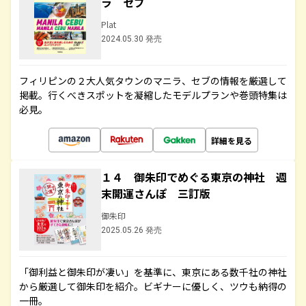
ラ セブ
Plat
2024.05.30 発売
フィリピンの２大人気タウンのマニラ、セブの情報を厳選して
掲載。行くべきスポットを凝縮したモデルプランや巻頭特集は
必見。
詳細を見る
１４ 御朱印でめぐる東京の神社 週
末開運さんぽ 三訂版
御朱印
2025.05.26 発売
「御利益と御朱印が凄い」を基準に、東京にある数千社の神社
から厳選して御朱印を紹介。ビギナーに優しく、ツウも納得の
一冊。