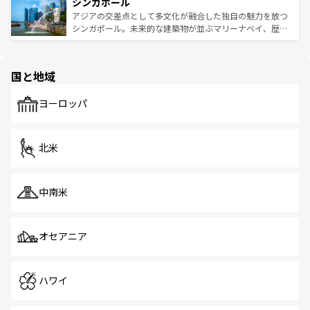
参照してほしい。
シンガポール
激する。気候は一年中温暖で、どの季節にも異なる楽しみ
み、どこを訪れても感動するはず。観光スポットが密集し
が待っている。親しみやすいタイの人々、仏教を中心とし
ており、効率よく見どころを回れるのも魅力。息をのむよ
アジアの交差点として多文化が融合した独自の魅力を放つ
た文化、そして多様な観光資源が、訪れる旅人を魅了し続
うな絶景から文化的な体験まで、香港を存分に楽しみ尽く
シンガポール。未来的な建築物が並ぶマリーナベイ、歴史
ける。 なお、新着のタイ情報は
コンテンツ一覧
を参照して
そう。 なお、新着の香港情報は
コンテンツ一覧
を参照して
と伝統を感じられるエスニックタウン、多数の緑豊かな公
ほしい。
ほしい。
園や自然保護区など、自然が調和した近代的な景観と文化
の多様性あふれるカラフルな町は、どこを歩いても新しい
国と地域
発見がある。さらに、治安のよさや充実した公共交通機関
も、旅行者にとっては魅力的なポイント。グルメも豊富
で、ホーカーズは地元の風情を楽しめる外せないスポット
ヨーロッパ
だ。訪れる人を飽きさせないシンガポールで、多様な魅力
を体感しよう。 なお、新着のシンガポール情報は
コンテン
ツ一覧
を参照してほしい。
北米
中南米
オセアニア
ハワイ