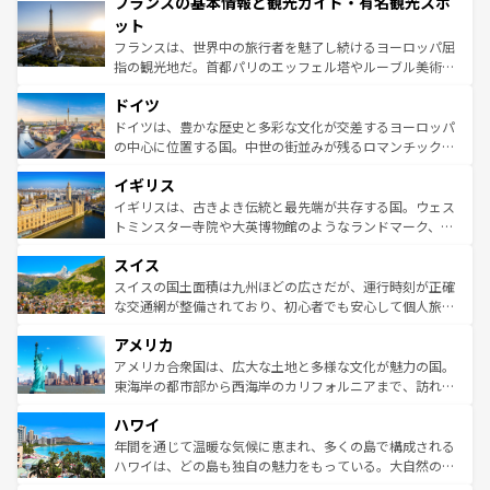
フランスの基本情報と観光ガイド・有名観光スポ
ませてくれるイタリアで、忘れられない旅をしてみよう！
文化が根付くこの国では、情熱的なフラメンコ、熱気あふ
なお、新着のイタリア情報は
コンテンツ一覧
を参照してほ
れる闘牛、そして美味しいタパスが生活の一部となってい
ット
しい。
る。首都マドリードの洗練された雰囲気や、バルセロナの
フランスは、世界中の旅行者を魅了し続けるヨーロッパ屈
アートに溢れた街角から、地方では古代ローマ遺跡や中世
指の観光地だ。首都パリのエッフェル塔やルーブル美術館
の城塞都市、穏やかなビーチリゾートまで多彩な表情を見
といった象徴的なスポットから、田舎町の古風な美しさま
せる。地方によって風土や気候が異なるスペインはその個
ドイツ
で、幅広い魅力が詰まっている。華麗な宮殿、歴史的な大
性で訪れる人を魅了する。 なお、新着のスペイン情報は
コ
聖堂、美しいビーチ、そして豊かな自然が、訪れる者を心
ドイツは、豊かな歴史と多彩な文化が交差するヨーロッパ
ンテンツ一覧
を参照してほしい。
から魅了する。また、フランスは美食の国としても知ら
の中心に位置する国。中世の街並みが残るロマンチック街
れ、フランス料理はユネスコ無形文化遺産にも登録されて
道から、未来を先取りするようなモダンな都市まで多様な
イギリス
いる。シャンパンの発祥地であるランス、プロヴァンスの
顔を持つこの国は、どこを歩いても飽きることがない。ベ
香り高いラベンダー畑など、多彩な楽しみ方が可能だ。さ
ルリンの文化的活気、バイエルン州のアルプスの絶景、そ
イギリスは、古きよき伝統と最先端が共存する国。ウェス
らに、パリ以外の地域にも魅力が溢れており、どの街角に
してライン川沿いのワイン畑といった風景は必見。ビール
トミンスター寺院や大英博物館のようなランドマーク、歴
も豊かな歴史と文化が息づいている。パリ以外の個性あふ
とソーセージを味わいながら地元の人と過ごす楽しい時間
史ある大学都市、美しい丘陵地帯や牧歌的な風景など、エ
れる地方に足を運ぶとそれぞれで全く異なる文化を体験で
スイス
は、お酒好きな人にはぜひ体験してほしい。 なお、新着の
リアごとに異なる魅力がある。また、優雅なアフタヌーン
きるだろう。 なお、新着のフランス情報は
コンテンツ一覧
ドイツ情報は
コンテンツ一覧
を参照してほしい。
ティー、ビール好きにはたまらない英国パブ、サッカー観
スイスの国土面積は九州ほどの広さだが、運行時刻が正確
を参照してほしい。
戦など、本場だからこそできる体験も豊富。イギリスを旅
な交通網が整備されており、初心者でも安心して個人旅行
して楽しみつくそう。 なお、新着のイギリス情報は
コンテ
を楽しめる。日本同様に時刻表どおりの旅が可能だ。中世
アメリカ
ンツ一覧
を参照してほしい。
の建物がそのまま残る町や、スイスならではのユニークな
博物館もあり、アルプス観光だけでなく町歩きも満喫する
アメリカ合衆国は、広大な土地と多様な文化が魅力の国。
ことができる。国民の所得が高いため物価も高いが、旅行
東海岸の都市部から西海岸のカリフォルニアまで、訪れる
者向けの交通パス提供のサービスもあり、うまく活用すれ
場所ごとに異なる風景と体験が待っている。ニューヨーク
ハワイ
ば市内交通費無料で観光を楽しむこともできる。 なお、新
のような巨大都市は、観光、ショッピング、エンターテイ
着のスイス情報は
コンテンツ一覧
を参照してほしい。
ンメントが詰まった刺激的なスポットだ。一方、アメリカ
年間を通じて温暖な気候に恵まれ、多くの島で構成される
西部には大自然が広がり、グランドキャニオンやイエロー
ハワイは、どの島も独自の魅力をもっている。大自然の神
ストーン国立公園といった絶景が堪能できる。さらに、南
秘を感じたいなら、火山が生み出した壮大な景観を誇るハ