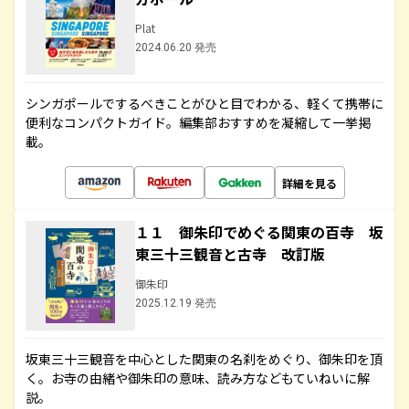
Plat
2024.06.20 発売
シンガポールでするべきことがひと目でわかる、軽くて携帯に
便利なコンパクトガイド。編集部おすすめを凝縮して一挙掲
載。
詳細を見る
１１ 御朱印でめぐる関東の百寺 坂
東三十三観音と古寺 改訂版
御朱印
2025.12.19 発売
坂東三十三観音を中心とした関東の名刹をめぐり、御朱印を頂
く。お寺の由緒や御朱印の意味、読み方などもていねいに解
説。