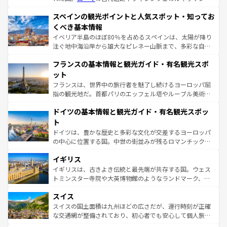
美術、ヴェネツィアの運河など、歴史あるスポットはもち
スペインの観光ポイントと人気スポット・知ってお
ろん、トスカーナの美しい田園風景やアマルフィ海岸の絶
景など、自然景観も見逃せない。観光の合間には、本場の
くべき基本情報
ピザやパスタなど、絶品のイタリア料理を堪能することも
イベリア半島のほぼ80％を占めるスペインは、太陽が降り
できる。朝目覚めてから夜眠るまで、すべての瞬間を楽し
注ぐ地中海沿岸から雄大なピレネー山脈まで、多彩な自然
ませてくれるイタリアで、忘れられない旅をしてみよう！
と文化が詰まったヨーロッパ屈指の旅行先だ。多様な地域
なお、新着のイタリア情報は
コンテンツ一覧
を参照してほ
フランスの基本情報と観光ガイド・有名観光スポ
文化が根付くこの国では、情熱的なフラメンコ、熱気あふ
しい。
れる闘牛、そして美味しいタパスが生活の一部となってい
ット
る。首都マドリードの洗練された雰囲気や、バルセロナの
フランスは、世界中の旅行者を魅了し続けるヨーロッパ屈
アートに溢れた街角から、地方では古代ローマ遺跡や中世
指の観光地だ。首都パリのエッフェル塔やルーブル美術館
の城塞都市、穏やかなビーチリゾートまで多彩な表情を見
といった象徴的なスポットから、田舎町の古風な美しさま
せる。地方によって風土や気候が異なるスペインはその個
ドイツの基本情報と観光ガイド・有名観光スポッ
で、幅広い魅力が詰まっている。華麗な宮殿、歴史的な大
性で訪れる人を魅了する。 なお、新着のスペイン情報は
コ
聖堂、美しいビーチ、そして豊かな自然が、訪れる者を心
ト
ンテンツ一覧
を参照してほしい。
から魅了する。また、フランスは美食の国としても知ら
ドイツは、豊かな歴史と多彩な文化が交差するヨーロッパ
れ、フランス料理はユネスコ無形文化遺産にも登録されて
の中心に位置する国。中世の街並みが残るロマンチック街
いる。シャンパンの発祥地であるランス、プロヴァンスの
道から、未来を先取りするようなモダンな都市まで多様な
香り高いラベンダー畑など、多彩な楽しみ方が可能だ。さ
イギリス
顔を持つこの国は、どこを歩いても飽きることがない。ベ
らに、パリ以外の地域にも魅力が溢れており、どの街角に
ルリンの文化的活気、バイエルン州のアルプスの絶景、そ
イギリスは、古きよき伝統と最先端が共存する国。ウェス
も豊かな歴史と文化が息づいている。パリ以外の個性あふ
してライン川沿いのワイン畑といった風景は必見。ビール
トミンスター寺院や大英博物館のようなランドマーク、歴
れる地方に足を運ぶとそれぞれで全く異なる文化を体験で
とソーセージを味わいながら地元の人と過ごす楽しい時間
史ある大学都市、美しい丘陵地帯や牧歌的な風景など、エ
きるだろう。 なお、新着のフランス情報は
コンテンツ一覧
スイス
は、お酒好きな人にはぜひ体験してほしい。 なお、新着の
リアごとに異なる魅力がある。また、優雅なアフタヌーン
を参照してほしい。
ドイツ情報は
コンテンツ一覧
を参照してほしい。
ティー、ビール好きにはたまらない英国パブ、サッカー観
スイスの国土面積は九州ほどの広さだが、運行時刻が正確
戦など、本場だからこそできる体験も豊富。イギリスを旅
な交通網が整備されており、初心者でも安心して個人旅行
して楽しみつくそう。 なお、新着のイギリス情報は
コンテ
を楽しめる。日本同様に時刻表どおりの旅が可能だ。中世