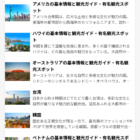
アメリカの基本情報と観光ガイド・有名観光スポ
ンツ一覧
を参照してほしい。
の建物がそのまま残る町や、スイスならではのユニークな
博物館もあり、アルプス観光だけでなく町歩きも満喫する
ット
ことができる。国民の所得が高いため物価も高いが、旅行
アメリカ合衆国は、広大な土地と多様な文化が魅力の国。
者向けの交通パス提供のサービスもあり、うまく活用すれ
東海岸の都市部から西海岸のカリフォルニアまで、訪れる
ば市内交通費無料で観光を楽しむこともできる。 なお、新
場所ごとに異なる風景と体験が待っている。ニューヨーク
着のスイス情報は
コンテンツ一覧
を参照してほしい。
ハワイの基本情報と観光ガイド・有名観光スポッ
のような巨大都市は、観光、ショッピング、エンターテイ
ンメントが詰まった刺激的なスポットだ。一方、アメリカ
ト
西部には大自然が広がり、グランドキャニオンやイエロー
年間を通じて温暖な気候に恵まれ、多くの島で構成される
ストーン国立公園といった絶景が堪能できる。さらに、南
ハワイは、どの島も独自の魅力をもっている。大自然の神
部のニューオーリンズでは、音楽と美食が融合した独特の
秘を感じたいなら、火山が生み出した壮大な景観を誇るハ
文化が魅力。旅行者はアメリカの各地域で異なる魅力を楽
オーストラリアの基本情報と観光ガイド・有名観
ワイ島は見逃せない。また、定番の観光地といえばオアフ
しみながら、その多様性と豊かな歴史を感じることができ
島だが、静かな自然を求めるならマウイ島やカウアイ島が
光スポット
るだろう。車でのロードトリップや列車の旅も、アメリカ
おすすめ。エメラルドグリーンに輝く海をはじめ、豊かな
オーストラリアは、壮大な自然と多様な文化が魅力の国。
ならではの贅沢な旅のスタイルだ。 なお、新着のアメリカ
文化や歴史が息づいている。「アロハスピリット」と呼ば
シドニーのシンボルであるシドニー・オペラハウス、オー
情報は
コンテンツ一覧
を参照してほしい。
れるおもてなしの心で訪れる人々を迎えてくれるハワイの
ストラリア東海岸北部に広がる大サンゴ礁地帯グレートバ
人々、おいしいローカルフードやハワイアンミュージッ
台湾
リアリーフや大陸中央部にそびえるウルル（エアーズロッ
ク、伝統的なフラダンスなど、すべてがハワイの魅力を彩
ク）、タスマニアの美しい原生林やケアンズの熱帯雨林な
日本から約４時間ほどでたどり着く台湾は、多彩な文化と
っている。訪れるたびに新しい発見と感動が待っているハ
ど、見どころがたくさん。また、カフェやワイン、オージ
自然が織りなす魅力的な観光地。活気あふれる大都市の台
ワイを、存分に味わってほしい。 なお、新着のハワイ情報
ービーフなどの食文化も豊かで、美味しいものであふれて
北やノスタルジックな町並みが人気な九份（ジォウフェ
は
コンテンツ一覧
を参照してほしい。
韓国
いる。アクティビティも充実しており、サーフィンやダイ
ン）、静ひつな山岳地帯である台湾東部など、都市の喧騒
ビング、ハイキングなど、アウトドア好きにはたまらな
と山間の静けさが共存しており、訪れる人に新しい発見と
歴史ある王朝文化が残る一方で、最先端のファッションやK
い。オーストラリアの多彩な魅力を存分に味わいつくそ
驚きをもたらしてくれる。また、奥深い台湾の食文化も魅
-POPで世界を席巻している韓国。首都ソウルの宮殿や伝統
う。 なお、新着のオーストラリア情報は
コンテンツ一覧
を
力で、夜市などの屋台グルメから高級料理、ヘルシーで美
家屋が並ぶエリアでは韓国の歴史と文化に浸ることがで
参照してほしい。
ベトナムの基本情報と観光ガイド・有名観光スポ
容にもいいと評判のスイーツなど、バラエティ豊かな料理
き、地方に足を延ばせば四季折々の自然美を楽しむことが