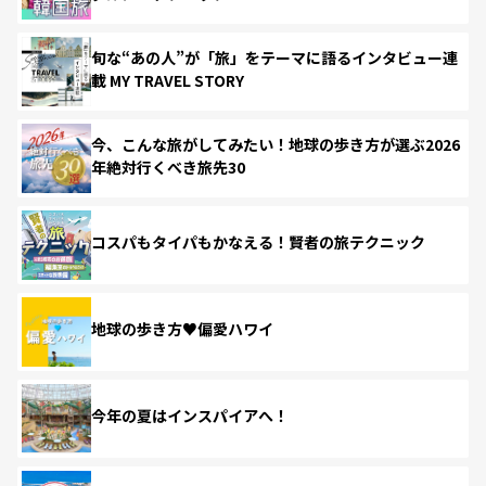
旬な“あの人”が「旅」をテーマに語るインタビュー連
載 MY TRAVEL STORY
今、こんな旅がしてみたい！地球の歩き方が選ぶ2026
年絶対行くべき旅先30
コスパもタイパもかなえる！賢者の旅テクニック
地球の歩き方♥偏愛ハワイ
今年の夏はインスパイアへ！