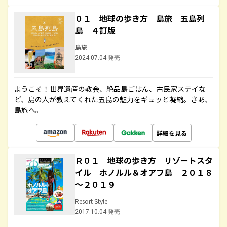
０１ 地球の歩き方 島旅 五島列
島 ４訂版
島旅
2024.07.04 発売
ようこそ！世界遺産の教会、絶品島ごはん、古民家ステイな
ど、島の人が教えてくれた五島の魅力をギュッと凝縮。さあ、
島旅へ。
詳細を見る
Ｒ０１ 地球の歩き方 リゾートスタ
イル ホノルル＆オアフ島 ２０１８
～２０１９
Resort Style
2017.10.04 発売