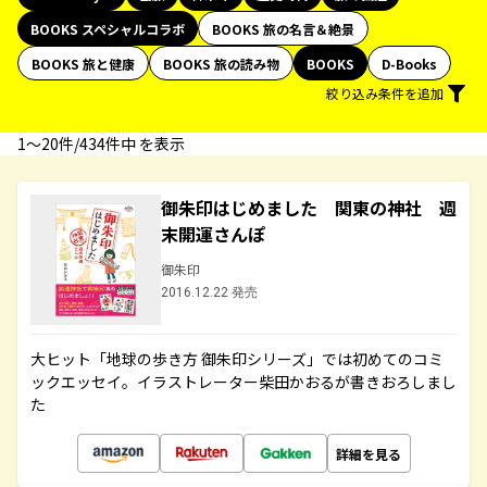
BOOKS スペシャルコラボ
BOOKS 旅の名言＆絶景
BOOKS 旅と健康
BOOKS 旅の読み物
BOOKS
D-Books
絞り込み条件を追加
1〜20件/434件中 を表示
御朱印はじめました 関東の神社 週
末開運さんぽ
御朱印
2016.12.22 発売
大ヒット「地球の歩き方 御朱印シリーズ」では初めてのコミ
ックエッセイ。イラストレーター柴田かおるが書きおろしまし
た
詳細を見る