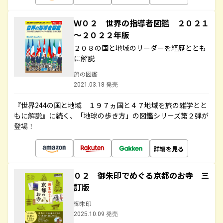
Ｗ０２ 世界の指導者図鑑 ２０２１
～２０２２年版
２０８の国と地域のリーダーを経歴ととも
に解説
旅の図鑑
2021.03.18 発売
『世界244の国と地域 １９７ヵ国と４７地域を旅の雑学とと
もに解説』に続く、「地球の歩き方」の図鑑シリーズ第２弾が
登場！
詳細を見る
０２ 御朱印でめぐる京都のお寺 三
訂版
御朱印
2025.10.09 発売