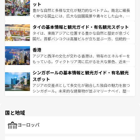
が味わえる。 なお、新着の台湾情報は
コンテンツ一覧
を参
できる。そして、キムチや焼肉、絶品のストリートフード
ット
照してほしい。
まで、さまざまな韓国料理が待っている。夜には、韓国な
豊かな自然と多様な文化が魅力的なベトナム。南北に細長
らではのナイトライフも堪能できる。あたたかいホスピタ
く伸びる国土には、広大な田園風景や青々とした山々、世
リティに包まれながら、韓国の多彩な魅力を心ゆくまで味
界遺産に登録された壮大な自然景観が点在し、都市部では
わってみてほしい。 なお、新着の韓国情報は
コンテンツ一
タイの基本情報と観光ガイド・有名観光スポット
急速な発展と共に伝統が息づく。ハノイの古い町並みやホ
覧
を参照してほしい。
ーチミン市のフランス統治時代の建物も、独特の雰囲気を
タイは、東南アジアに位置する豊かな自然と歴史が息づく
醸し出している。また、バラエティの豊かさとおいしさで
国だ。首都バンコクは高層ビルが立ち並ぶ一方、伝統的な
世界中の食通を魅了してやまないベトナム料理も魅力のひ
寺院や市場がいたるところに点在し、古きよき文化と現代
香港
とつ。フォーやバインミー、ベトナムコーヒーなどは、ぜ
の活気が交差している。北部ではチェンマイなどの山岳地
ひ現地で味わいたい。どの地域を訪れてもあたたかい人々
帯で自然と触れ合い、南部ではプーケットやクラビの美し
アジアと西洋の文化が交わる香港は、特有のエネルギーを
が旅行者を迎えてくれるので、きっと忘れられない旅にな
いビーチでリゾート気分を楽しむことができる。タイ料理
もっている。ヴィクトリア湾に広がる壮大な景色、近未来
るはずだ。 なお、新着のベトナム情報は
コンテンツ一覧
を
は世界的に有名で、屋台から高級レストランまで味覚を刺
的なアートスポット、そして歴史と現代が融合した町並
参照してほしい。
シンガポールの基本情報と観光ガイド・有名観光
激する。気候は一年中温暖で、どの季節にも異なる楽しみ
み、どこを訪れても感動するはず。観光スポットが密集し
が待っている。親しみやすいタイの人々、仏教を中心とし
ており、効率よく見どころを回れるのも魅力。息をのむよ
スポット
た文化、そして多様な観光資源が、訪れる旅人を魅了し続
うな絶景から文化的な体験まで、香港を存分に楽しみ尽く
アジアの交差点として多文化が融合した独自の魅力を放つ
ける。 なお、新着のタイ情報は
コンテンツ一覧
を参照して
そう。 なお、新着の香港情報は
コンテンツ一覧
を参照して
シンガポール。未来的な建築物が並ぶマリーナベイ、歴史
ほしい。
ほしい。
と伝統を感じられるエスニックタウン、多数の緑豊かな公
園や自然保護区など、自然が調和した近代的な景観と文化
の多様性あふれるカラフルな町は、どこを歩いても新しい
国と地域
発見がある。さらに、治安のよさや充実した公共交通機関
も、旅行者にとっては魅力的なポイント。グルメも豊富
で、ホーカーズは地元の風情を楽しめる外せないスポット
ヨーロッパ
だ。訪れる人を飽きさせないシンガポールで、多様な魅力
を体感しよう。 なお、新着のシンガポール情報は
コンテン