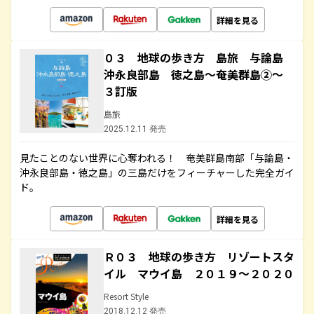
詳細を見る
０３ 地球の歩き方 島旅 与論島
沖永良部島 徳之島～奄美群島②～
３訂版
島旅
2025.12.11 発売
見たことのない世界に心奪われる！ 奄美群島南部「与論島・
沖永良部島・徳之島」の三島だけをフィーチャーした完全ガイ
ド。
詳細を見る
Ｒ０３ 地球の歩き方 リゾートスタ
イル マウイ島 ２０１９～２０２０
Resort Style
2018.12.12 発売