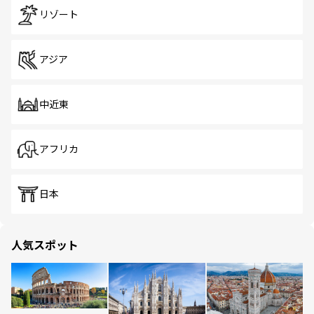
リゾート
アジア
中近東
アフリカ
日本
人気スポット