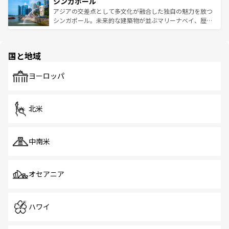
参照してほしい。
シンガポール
激する。気候は一年中温暖で、どの季節にも異なる楽しみ
み、どこを訪れても感動するはず。観光スポットが密集し
が待っている。親しみやすいタイの人々、仏教を中心とし
ており、効率よく見どころを回れるのも魅力。息をのむよ
アジアの交差点として多文化が融合した独自の魅力を放つ
た文化、そして多様な観光資源が、訪れる旅人を魅了し続
うな絶景から文化的な体験まで、香港を存分に楽しみ尽く
シンガポール。未来的な建築物が並ぶマリーナベイ、歴史
ける。 なお、新着のタイ情報は
コンテンツ一覧
を参照して
そう。 なお、新着の香港情報は
コンテンツ一覧
を参照して
と伝統を感じられるエスニックタウン、多数の緑豊かな公
ほしい。
ほしい。
園や自然保護区など、自然が調和した近代的な景観と文化
の多様性あふれるカラフルな町は、どこを歩いても新しい
国と地域
発見がある。さらに、治安のよさや充実した公共交通機関
も、旅行者にとっては魅力的なポイント。グルメも豊富
で、ホーカーズは地元の風情を楽しめる外せないスポット
ヨーロッパ
だ。訪れる人を飽きさせないシンガポールで、多様な魅力
を体感しよう。 なお、新着のシンガポール情報は
コンテン
ツ一覧
を参照してほしい。
北米
中南米
オセアニア
ハワイ