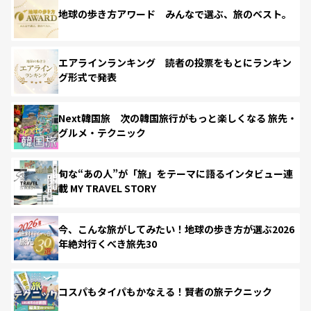
地球の歩き方アワード みんなで選ぶ、旅のベスト。
エアラインランキング 読者の投票をもとにランキン
グ形式で発表
Next韓国旅 次の韓国旅行がもっと楽しくなる 旅先・
グルメ・テクニック
旬な“あの人”が「旅」をテーマに語るインタビュー連
載 MY TRAVEL STORY
今、こんな旅がしてみたい！地球の歩き方が選ぶ2026
年絶対行くべき旅先30
コスパもタイパもかなえる！賢者の旅テクニック