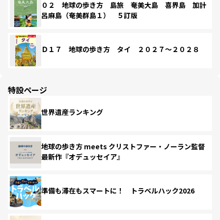
０２ 地球の歩き方 島旅 奄美大島 喜界島 加計
呂麻島（奄美群島１） ５訂版
Ｄ１７ 地球の歩き方 タイ ２０２７～２０２８
特設ページ
世界遺産ランキング
地球の歩き方 meets クリストファー・ノーラン監督
最新作『オデュッセイア』
準備も滞在もスマートに！ トラベルハック2026