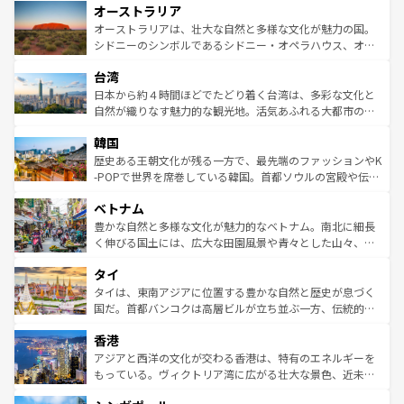
オーストラリア
部のニューオーリンズでは、音楽と美食が融合した独特の
ワイ島は見逃せない。また、定番の観光地といえばオアフ
文化が魅力。旅行者はアメリカの各地域で異なる魅力を楽
島だが、静かな自然を求めるならマウイ島やカウアイ島が
オーストラリアは、壮大な自然と多様な文化が魅力の国。
しみながら、その多様性と豊かな歴史を感じることができ
おすすめ。エメラルドグリーンに輝く海をはじめ、豊かな
シドニーのシンボルであるシドニー・オペラハウス、オー
るだろう。車でのロードトリップや列車の旅も、アメリカ
文化や歴史が息づいている。「アロハスピリット」と呼ば
ストラリア東海岸北部に広がる大サンゴ礁地帯グレートバ
ならではの贅沢な旅のスタイルだ。 なお、新着のアメリカ
台湾
れるおもてなしの心で訪れる人々を迎えてくれるハワイの
リアリーフや大陸中央部にそびえるウルル（エアーズロッ
情報は
コンテンツ一覧
を参照してほしい。
人々、おいしいローカルフードやハワイアンミュージッ
ク）、タスマニアの美しい原生林やケアンズの熱帯雨林な
日本から約４時間ほどでたどり着く台湾は、多彩な文化と
ク、伝統的なフラダンスなど、すべてがハワイの魅力を彩
ど、見どころがたくさん。また、カフェやワイン、オージ
自然が織りなす魅力的な観光地。活気あふれる大都市の台
っている。訪れるたびに新しい発見と感動が待っているハ
ービーフなどの食文化も豊かで、美味しいものであふれて
北やノスタルジックな町並みが人気な九份（ジォウフェ
ワイを、存分に味わってほしい。 なお、新着のハワイ情報
韓国
いる。アクティビティも充実しており、サーフィンやダイ
ン）、静ひつな山岳地帯である台湾東部など、都市の喧騒
は
コンテンツ一覧
を参照してほしい。
ビング、ハイキングなど、アウトドア好きにはたまらな
と山間の静けさが共存しており、訪れる人に新しい発見と
歴史ある王朝文化が残る一方で、最先端のファッションやK
い。オーストラリアの多彩な魅力を存分に味わいつくそ
驚きをもたらしてくれる。また、奥深い台湾の食文化も魅
-POPで世界を席巻している韓国。首都ソウルの宮殿や伝統
う。 なお、新着のオーストラリア情報は
コンテンツ一覧
を
力で、夜市などの屋台グルメから高級料理、ヘルシーで美
家屋が並ぶエリアでは韓国の歴史と文化に浸ることがで
参照してほしい。
ベトナム
容にもいいと評判のスイーツなど、バラエティ豊かな料理
き、地方に足を延ばせば四季折々の自然美を楽しむことが
が味わえる。 なお、新着の台湾情報は
コンテンツ一覧
を参
できる。そして、キムチや焼肉、絶品のストリートフード
豊かな自然と多様な文化が魅力的なベトナム。南北に細長
照してほしい。
まで、さまざまな韓国料理が待っている。夜には、韓国な
く伸びる国土には、広大な田園風景や青々とした山々、世
らではのナイトライフも堪能できる。あたたかいホスピタ
界遺産に登録された壮大な自然景観が点在し、都市部では
タイ
リティに包まれながら、韓国の多彩な魅力を心ゆくまで味
急速な発展と共に伝統が息づく。ハノイの古い町並みやホ
わってみてほしい。 なお、新着の韓国情報は
コンテンツ一
ーチミン市のフランス統治時代の建物も、独特の雰囲気を
タイは、東南アジアに位置する豊かな自然と歴史が息づく
覧
を参照してほしい。
醸し出している。また、バラエティの豊かさとおいしさで
国だ。首都バンコクは高層ビルが立ち並ぶ一方、伝統的な
世界中の食通を魅了してやまないベトナム料理も魅力のひ
寺院や市場がいたるところに点在し、古きよき文化と現代
香港
とつ。フォーやバインミー、ベトナムコーヒーなどは、ぜ
の活気が交差している。北部ではチェンマイなどの山岳地
ひ現地で味わいたい。どの地域を訪れてもあたたかい人々
帯で自然と触れ合い、南部ではプーケットやクラビの美し
アジアと西洋の文化が交わる香港は、特有のエネルギーを
が旅行者を迎えてくれるので、きっと忘れられない旅にな
いビーチでリゾート気分を楽しむことができる。タイ料理
もっている。ヴィクトリア湾に広がる壮大な景色、近未来
るはずだ。 なお、新着のベトナム情報は
コンテンツ一覧
を
は世界的に有名で、屋台から高級レストランまで味覚を刺
的なアートスポット、そして歴史と現代が融合した町並