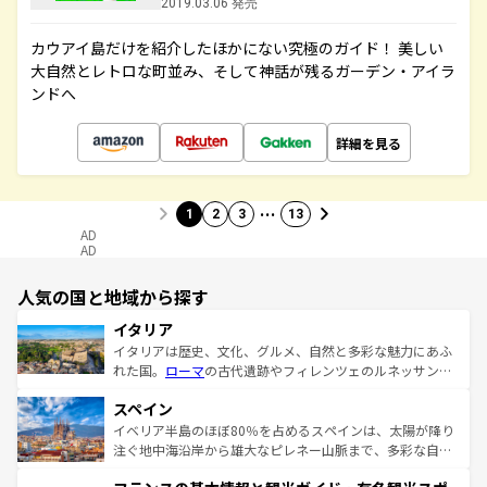
2019.03.06 発売
カウアイ島だけを紹介したほかにない究極のガイド！ 美しい
大自然とレトロな町並み、そして神話が残るガーデン・アイラ
ンドへ
詳細を見る
…
1
2
3
13
AD
AD
人気の国と地域から探す
イタリア
イタリアは歴史、文化、グルメ、自然と多彩な魅力にあふ
れた国。
ローマ
の古代遺跡やフィレンツェのルネッサンス
美術、ヴェネツィアの運河など、歴史あるスポットはもち
スペイン
ろん、トスカーナの美しい田園風景やアマルフィ海岸の絶
景など、自然景観も見逃せない。観光の合間には、本場の
イベリア半島のほぼ80％を占めるスペインは、太陽が降り
ピザやパスタなど、絶品のイタリア料理を堪能することも
注ぐ地中海沿岸から雄大なピレネー山脈まで、多彩な自然
できる。朝目覚めてから夜眠るまで、すべての瞬間を楽し
と文化が詰まったヨーロッパ屈指の旅行先だ。多様な地域