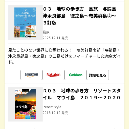
０３ 地球の歩き方 島旅 与論島
沖永良部島 徳之島～奄美群島②～
３訂版
島旅
2025.12.11 発売
見たことのない世界に心奪われる！ 奄美群島南部「与論島・
沖永良部島・徳之島」の三島だけをフィーチャーした完全ガイ
ド。
詳細を見る
Ｒ０３ 地球の歩き方 リゾートスタ
イル マウイ島 ２０１９～２０２０
Resort Style
2018.12.12 発売