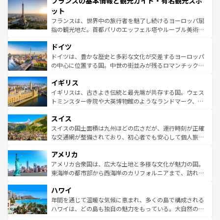
フランスの基本情報と観光ガイド・有名観光スポ
ませてくれるイタリアで、忘れられない旅をしてみよう！
文化が根付くこの国では、情熱的なフラメンコ、熱気あふ
なお、新着のイタリア情報は
コンテンツ一覧
を参照してほ
れる闘牛、そして美味しいタパスが生活の一部となってい
ット
しい。
る。首都マドリードの洗練された雰囲気や、バルセロナの
フランスは、世界中の旅行者を魅了し続けるヨーロッパ屈
アートに溢れた街角から、地方では古代ローマ遺跡や中世
指の観光地だ。首都パリのエッフェル塔やルーブル美術館
の城塞都市、穏やかなビーチリゾートまで多彩な表情を見
といった象徴的なスポットから、田舎町の古風な美しさま
せる。地方によって風土や気候が異なるスペインはその個
ドイツ
で、幅広い魅力が詰まっている。華麗な宮殿、歴史的な大
性で訪れる人を魅了する。 なお、新着のスペイン情報は
コ
聖堂、美しいビーチ、そして豊かな自然が、訪れる者を心
ドイツは、豊かな歴史と多彩な文化が交差するヨーロッパ
ンテンツ一覧
を参照してほしい。
から魅了する。また、フランスは美食の国としても知ら
の中心に位置する国。中世の街並みが残るロマンチック街
れ、フランス料理はユネスコ無形文化遺産にも登録されて
道から、未来を先取りするようなモダンな都市まで多様な
イギリス
いる。シャンパンの発祥地であるランス、プロヴァンスの
顔を持つこの国は、どこを歩いても飽きることがない。ベ
香り高いラベンダー畑など、多彩な楽しみ方が可能だ。さ
ルリンの文化的活気、バイエルン州のアルプスの絶景、そ
イギリスは、古きよき伝統と最先端が共存する国。ウェス
らに、パリ以外の地域にも魅力が溢れており、どの街角に
してライン川沿いのワイン畑といった風景は必見。ビール
トミンスター寺院や大英博物館のようなランドマーク、歴
も豊かな歴史と文化が息づいている。パリ以外の個性あふ
とソーセージを味わいながら地元の人と過ごす楽しい時間
史ある大学都市、美しい丘陵地帯や牧歌的な風景など、エ
れる地方に足を運ぶとそれぞれで全く異なる文化を体験で
スイス
は、お酒好きな人にはぜひ体験してほしい。 なお、新着の
リアごとに異なる魅力がある。また、優雅なアフタヌーン
きるだろう。 なお、新着のフランス情報は
コンテンツ一覧
ドイツ情報は
コンテンツ一覧
を参照してほしい。
ティー、ビール好きにはたまらない英国パブ、サッカー観
スイスの国土面積は九州ほどの広さだが、運行時刻が正確
を参照してほしい。
戦など、本場だからこそできる体験も豊富。イギリスを旅
な交通網が整備されており、初心者でも安心して個人旅行
して楽しみつくそう。 なお、新着のイギリス情報は
コンテ
を楽しめる。日本同様に時刻表どおりの旅が可能だ。中世
アメリカ
ンツ一覧
を参照してほしい。
の建物がそのまま残る町や、スイスならではのユニークな
博物館もあり、アルプス観光だけでなく町歩きも満喫する
アメリカ合衆国は、広大な土地と多様な文化が魅力の国。
ことができる。国民の所得が高いため物価も高いが、旅行
東海岸の都市部から西海岸のカリフォルニアまで、訪れる
者向けの交通パス提供のサービスもあり、うまく活用すれ
場所ごとに異なる風景と体験が待っている。ニューヨーク
ハワイ
ば市内交通費無料で観光を楽しむこともできる。 なお、新
のような巨大都市は、観光、ショッピング、エンターテイ
着のスイス情報は
コンテンツ一覧
を参照してほしい。
ンメントが詰まった刺激的なスポットだ。一方、アメリカ
年間を通じて温暖な気候に恵まれ、多くの島で構成される
西部には大自然が広がり、グランドキャニオンやイエロー
ハワイは、どの島も独自の魅力をもっている。大自然の神
ストーン国立公園といった絶景が堪能できる。さらに、南
秘を感じたいなら、火山が生み出した壮大な景観を誇るハ