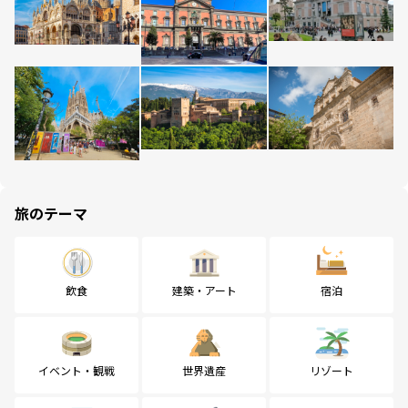
旅のテーマ
飲食
建築・アート
宿泊
イベント・観戦
世界遺産
リゾート