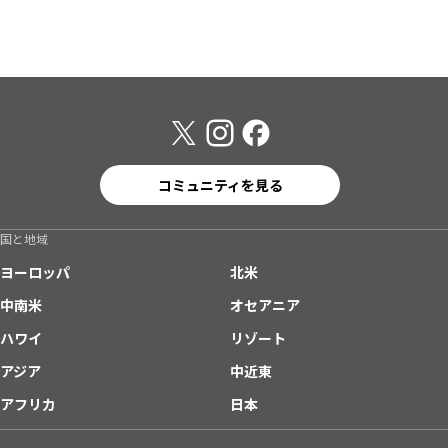
コミュニティを見る
国と地域
ヨーロッパ
北米
中南米
オセアニア
ハワイ
リゾート
アジア
中近東
アフリカ
日本