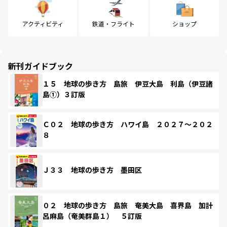
アクティビティ
鉄道・フライト
ショップ
新刊ガイドブック
１５ 地球の歩き方 島旅 伊豆大島 利島（伊豆諸
島①）３訂版
Ｃ０２ 地球の歩き方 ハワイ島 ２０２７～２０２
８
Ｊ３３ 地球の歩き方 墨田区
０２ 地球の歩き方 島旅 奄美大島 喜界島 加計
呂麻島（奄美群島１） ５訂版