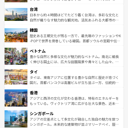
るだろう。車でのロードトリップや列車の旅も、アメリカ
文化や歴史が息づいている。「アロハスピリット」と呼ば
ストラリア東海岸北部に広がる大サンゴ礁地帯グレートバ
ならではの贅沢な旅のスタイルだ。 なお、新着のアメリカ
台湾
れるおもてなしの心で訪れる人々を迎えてくれるハワイの
リアリーフや大陸中央部にそびえるウルル（エアーズロッ
情報は
コンテンツ一覧
を参照してほしい。
人々、おいしいローカルフードやハワイアンミュージッ
ク）、タスマニアの美しい原生林やケアンズの熱帯雨林な
日本から約４時間ほどでたどり着く台湾は、多彩な文化と
ク、伝統的なフラダンスなど、すべてがハワイの魅力を彩
ど、見どころがたくさん。また、カフェやワイン、オージ
自然が織りなす魅力的な観光地。活気あふれる大都市の台
っている。訪れるたびに新しい発見と感動が待っているハ
ービーフなどの食文化も豊かで、美味しいものであふれて
北やノスタルジックな町並みが人気な九份（ジォウフェ
ワイを、存分に味わってほしい。 なお、新着のハワイ情報
韓国
いる。アクティビティも充実しており、サーフィンやダイ
ン）、静ひつな山岳地帯である台湾東部など、都市の喧騒
は
コンテンツ一覧
を参照してほしい。
ビング、ハイキングなど、アウトドア好きにはたまらな
と山間の静けさが共存しており、訪れる人に新しい発見と
歴史ある王朝文化が残る一方で、最先端のファッションやK
い。オーストラリアの多彩な魅力を存分に味わいつくそ
驚きをもたらしてくれる。また、奥深い台湾の食文化も魅
-POPで世界を席巻している韓国。首都ソウルの宮殿や伝統
う。 なお、新着のオーストラリア情報は
コンテンツ一覧
を
力で、夜市などの屋台グルメから高級料理、ヘルシーで美
家屋が並ぶエリアでは韓国の歴史と文化に浸ることがで
参照してほしい。
ベトナム
容にもいいと評判のスイーツなど、バラエティ豊かな料理
き、地方に足を延ばせば四季折々の自然美を楽しむことが
が味わえる。 なお、新着の台湾情報は
コンテンツ一覧
を参
できる。そして、キムチや焼肉、絶品のストリートフード
豊かな自然と多様な文化が魅力的なベトナム。南北に細長
照してほしい。
まで、さまざまな韓国料理が待っている。夜には、韓国な
く伸びる国土には、広大な田園風景や青々とした山々、世
らではのナイトライフも堪能できる。あたたかいホスピタ
界遺産に登録された壮大な自然景観が点在し、都市部では
タイ
リティに包まれながら、韓国の多彩な魅力を心ゆくまで味
急速な発展と共に伝統が息づく。ハノイの古い町並みやホ
わってみてほしい。 なお、新着の韓国情報は
コンテンツ一
ーチミン市のフランス統治時代の建物も、独特の雰囲気を
タイは、東南アジアに位置する豊かな自然と歴史が息づく
覧
を参照してほしい。
醸し出している。また、バラエティの豊かさとおいしさで
国だ。首都バンコクは高層ビルが立ち並ぶ一方、伝統的な
世界中の食通を魅了してやまないベトナム料理も魅力のひ
寺院や市場がいたるところに点在し、古きよき文化と現代
香港
とつ。フォーやバインミー、ベトナムコーヒーなどは、ぜ
の活気が交差している。北部ではチェンマイなどの山岳地
ひ現地で味わいたい。どの地域を訪れてもあたたかい人々
帯で自然と触れ合い、南部ではプーケットやクラビの美し
アジアと西洋の文化が交わる香港は、特有のエネルギーを
が旅行者を迎えてくれるので、きっと忘れられない旅にな
いビーチでリゾート気分を楽しむことができる。タイ料理
もっている。ヴィクトリア湾に広がる壮大な景色、近未来
るはずだ。 なお、新着のベトナム情報は
コンテンツ一覧
を
は世界的に有名で、屋台から高級レストランまで味覚を刺
的なアートスポット、そして歴史と現代が融合した町並
参照してほしい。
シンガポール
激する。気候は一年中温暖で、どの季節にも異なる楽しみ
み、どこを訪れても感動するはず。観光スポットが密集し
が待っている。親しみやすいタイの人々、仏教を中心とし
ており、効率よく見どころを回れるのも魅力。息をのむよ
アジアの交差点として多文化が融合した独自の魅力を放つ
た文化、そして多様な観光資源が、訪れる旅人を魅了し続
うな絶景から文化的な体験まで、香港を存分に楽しみ尽く
シンガポール。未来的な建築物が並ぶマリーナベイ、歴史