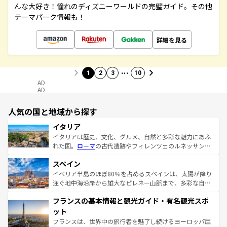
んな大好き！憧れのディズニーワールドの完璧ガイド。その他
テーマパーク情報も！
詳細を見る
…
1
2
3
10
AD
AD
人気の国と地域から探す
イタリア
イタリアは歴史、文化、グルメ、自然と多彩な魅力にあふ
れた国。
ローマ
の古代遺跡やフィレンツェのルネッサンス
美術、ヴェネツィアの運河など、歴史あるスポットはもち
スペイン
ろん、トスカーナの美しい田園風景やアマルフィ海岸の絶
景など、自然景観も見逃せない。観光の合間には、本場の
イベリア半島のほぼ80％を占めるスペインは、太陽が降り
ピザやパスタなど、絶品のイタリア料理を堪能することも
注ぐ地中海沿岸から雄大なピレネー山脈まで、多彩な自然
できる。朝目覚めてから夜眠るまで、すべての瞬間を楽し
と文化が詰まったヨーロッパ屈指の旅行先だ。多様な地域
フランスの基本情報と観光ガイド・有名観光スポ
ませてくれるイタリアで、忘れられない旅をしてみよう！
文化が根付くこの国では、情熱的なフラメンコ、熱気あふ
なお、新着のイタリア情報は
コンテンツ一覧
を参照してほ
れる闘牛、そして美味しいタパスが生活の一部となってい
ット
しい。
る。首都マドリードの洗練された雰囲気や、バルセロナの
フランスは、世界中の旅行者を魅了し続けるヨーロッパ屈