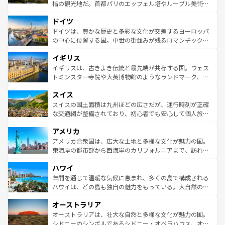
アートに溢れた街角から、地方では古代ローマ遺跡や中世
指の観光地だ。首都パリのエッフェル塔やルーブル美術館
の城塞都市、穏やかなビーチリゾートまで多彩な表情を見
といった象徴的なスポットから、田舎町の古風な美しさま
せる。地方によって風土や気候が異なるスペインはその個
ドイツ
で、幅広い魅力が詰まっている。華麗な宮殿、歴史的な大
性で訪れる人を魅了する。 なお、新着のスペイン情報は
コ
聖堂、美しいビーチ、そして豊かな自然が、訪れる者を心
ドイツは、豊かな歴史と多彩な文化が交差するヨーロッパ
ンテンツ一覧
を参照してほしい。
から魅了する。また、フランスは美食の国としても知ら
の中心に位置する国。中世の街並みが残るロマンチック街
れ、フランス料理はユネスコ無形文化遺産にも登録されて
道から、未来を先取りするようなモダンな都市まで多様な
イギリス
いる。シャンパンの発祥地であるランス、プロヴァンスの
顔を持つこの国は、どこを歩いても飽きることがない。ベ
香り高いラベンダー畑など、多彩な楽しみ方が可能だ。さ
ルリンの文化的活気、バイエルン州のアルプスの絶景、そ
イギリスは、古きよき伝統と最先端が共存する国。ウェス
らに、パリ以外の地域にも魅力が溢れており、どの街角に
してライン川沿いのワイン畑といった風景は必見。ビール
トミンスター寺院や大英博物館のようなランドマーク、歴
も豊かな歴史と文化が息づいている。パリ以外の個性あふ
とソーセージを味わいながら地元の人と過ごす楽しい時間
史ある大学都市、美しい丘陵地帯や牧歌的な風景など、エ
れる地方に足を運ぶとそれぞれで全く異なる文化を体験で
スイス
は、お酒好きな人にはぜひ体験してほしい。 なお、新着の
リアごとに異なる魅力がある。また、優雅なアフタヌーン
きるだろう。 なお、新着のフランス情報は
コンテンツ一覧
ドイツ情報は
コンテンツ一覧
を参照してほしい。
ティー、ビール好きにはたまらない英国パブ、サッカー観
スイスの国土面積は九州ほどの広さだが、運行時刻が正確
を参照してほしい。
戦など、本場だからこそできる体験も豊富。イギリスを旅
な交通網が整備されており、初心者でも安心して個人旅行
して楽しみつくそう。 なお、新着のイギリス情報は
コンテ
を楽しめる。日本同様に時刻表どおりの旅が可能だ。中世
アメリカ
ンツ一覧
を参照してほしい。
の建物がそのまま残る町や、スイスならではのユニークな
博物館もあり、アルプス観光だけでなく町歩きも満喫する
アメリカ合衆国は、広大な土地と多様な文化が魅力の国。
ことができる。国民の所得が高いため物価も高いが、旅行
東海岸の都市部から西海岸のカリフォルニアまで、訪れる
者向けの交通パス提供のサービスもあり、うまく活用すれ
場所ごとに異なる風景と体験が待っている。ニューヨーク
ハワイ
ば市内交通費無料で観光を楽しむこともできる。 なお、新
のような巨大都市は、観光、ショッピング、エンターテイ
着のスイス情報は
コンテンツ一覧
を参照してほしい。
ンメントが詰まった刺激的なスポットだ。一方、アメリカ
年間を通じて温暖な気候に恵まれ、多くの島で構成される
西部には大自然が広がり、グランドキャニオンやイエロー
ハワイは、どの島も独自の魅力をもっている。大自然の神
ストーン国立公園といった絶景が堪能できる。さらに、南
秘を感じたいなら、火山が生み出した壮大な景観を誇るハ
オーストラリア
部のニューオーリンズでは、音楽と美食が融合した独特の
ワイ島は見逃せない。また、定番の観光地といえばオアフ
文化が魅力。旅行者はアメリカの各地域で異なる魅力を楽
島だが、静かな自然を求めるならマウイ島やカウアイ島が
オーストラリアは、壮大な自然と多様な文化が魅力の国。
しみながら、その多様性と豊かな歴史を感じることができ
おすすめ。エメラルドグリーンに輝く海をはじめ、豊かな
シドニーのシンボルであるシドニー・オペラハウス、オー