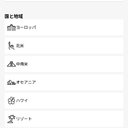
ける。 なお、新着のタイ情報は
コンテンツ一覧
を参照して
そう。 なお、新着の香港情報は
コンテンツ一覧
を参照して
と伝統を感じられるエスニックタウン、多数の緑豊かな公
ほしい。
ほしい。
園や自然保護区など、自然が調和した近代的な景観と文化
の多様性あふれるカラフルな町は、どこを歩いても新しい
国と地域
発見がある。さらに、治安のよさや充実した公共交通機関
も、旅行者にとっては魅力的なポイント。グルメも豊富
で、ホーカーズは地元の風情を楽しめる外せないスポット
ヨーロッパ
だ。訪れる人を飽きさせないシンガポールで、多様な魅力
を体感しよう。 なお、新着のシンガポール情報は
コンテン
ツ一覧
を参照してほしい。
北米
中南米
オセアニア
ハワイ
リゾート