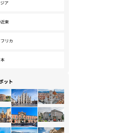
アジア
中近東
アフリカ
日本
ポット