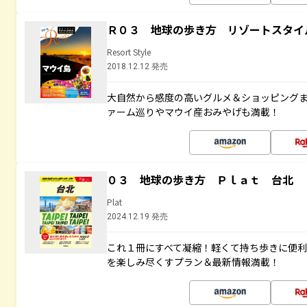
Ｒ０３ 地球の歩き方 リゾートスタイ
Resort Style
2018.12.12 発売
大自然から感度の高いグルメ＆ショッピング
ァーム巡りやマウイ産おみやげも満載！
０３ 地球の歩き方 Ｐｌａｔ 台北
Plat
2024.12.19 発売
これ１冊にすべて凝縮！軽くて持ち歩きに便
を楽しみ尽くすプラン＆最新情報満載！