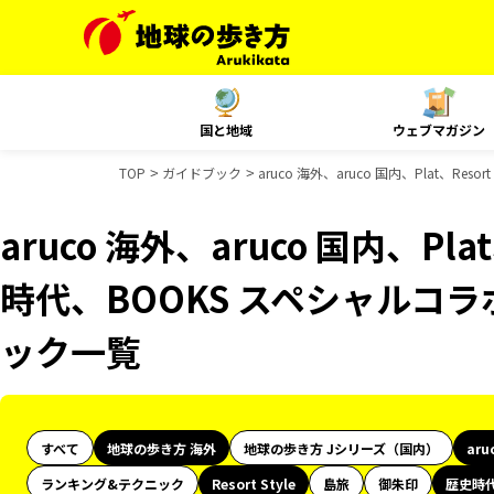
国と地域
ウェブマガジン
TOP
ガイドブック
aruco 海外、aruco 国内、Plat、R
aruco 海外、aruco 国内、Plat
時代、BOOKS スペシャルコラ
ック一覧
すべて
地球の歩き方 海外
地球の歩き方 Jシリーズ（国内）
aru
ランキング&テクニック
Resort Style
島旅
御朱印
歴史時