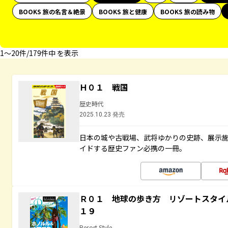
BOOKS 旅の名言＆絶景
BOOKS 旅と健康
BOOKS 旅の読み物
1〜20件/179件中 を表示
Ｈ０１ 戦国
歴史時代
2025.10.23 発売
日本の城や古戦場、武将ゆかりの史跡、展示
イドする歴史ファン必携の一冊。
Ｒ０１ 地球の歩き方 リゾートスタイ
１９
Resort Style