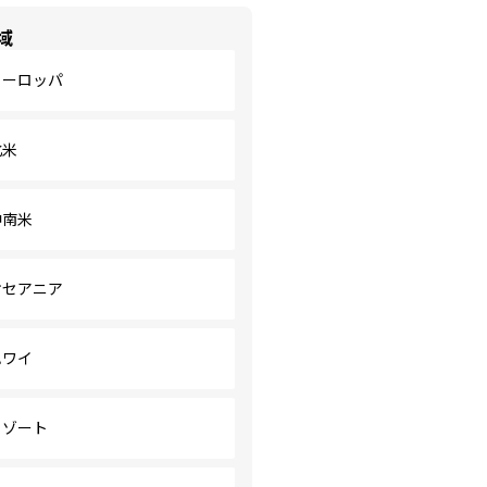
域
ヨーロッパ
北米
中南米
オセアニア
ハワイ
リゾート