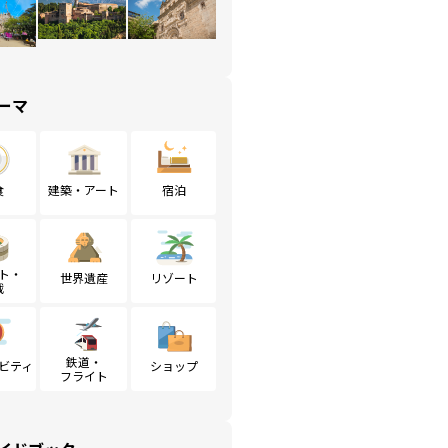
ーマ
食
建築・アート
宿泊
ト・
世界遺産
リゾート
戦
鉄道・
ビティ
ショップ
フライト