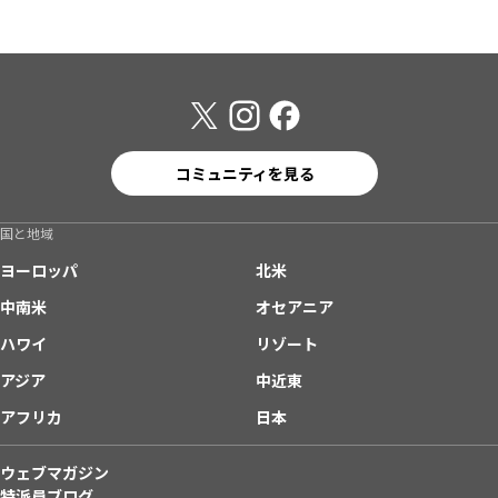
コミュニティを見る
国と地域
ヨーロッパ
北米
中南米
オセアニア
ハワイ
リゾート
アジア
中近東
アフリカ
日本
ウェブマガジン
特派員ブログ