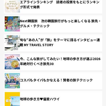
エアラインランキング 読者の投票をもとにランキン
グ形式で発表
Next韓国旅 次の韓国旅行がもっと楽しくなる 旅先・
グルメ・テクニック
旬な“あの人”が「旅」をテーマに語るインタビュー連
載 MY TRAVEL STORY
今、こんな旅がしてみたい！地球の歩き方が選ぶ2026
年絶対行くべき旅先30
コスパもタイパもかなえる！賢者の旅テクニック
地球の歩き方♥偏愛ハワイ