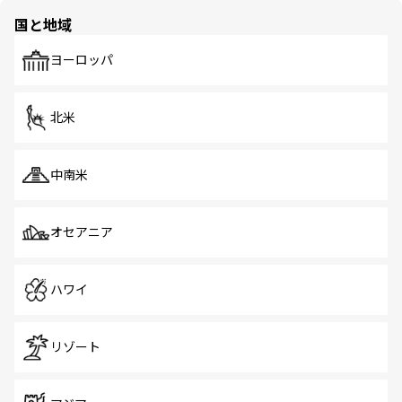
の多様性あふれるカラフルな町は、どこを歩いても新しい
国と地域
発見がある。さらに、治安のよさや充実した公共交通機関
も、旅行者にとっては魅力的なポイント。グルメも豊富
で、ホーカーズは地元の風情を楽しめる外せないスポット
ヨーロッパ
だ。訪れる人を飽きさせないシンガポールで、多様な魅力
を体感しよう。 なお、新着のシンガポール情報は
コンテン
ツ一覧
を参照してほしい。
北米
中南米
オセアニア
ハワイ
リゾート