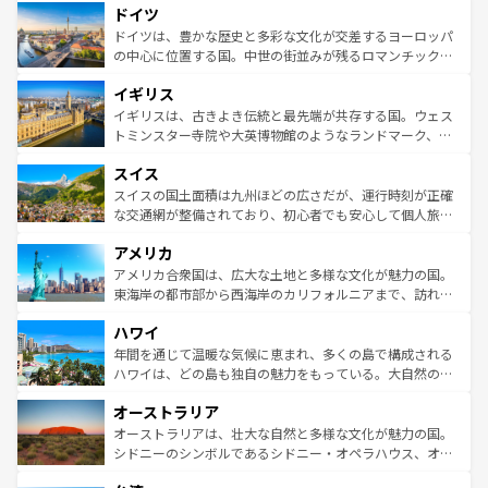
せる。地方によって風土や気候が異なるスペインはその個
ドイツ
で、幅広い魅力が詰まっている。華麗な宮殿、歴史的な大
性で訪れる人を魅了する。 なお、新着のスペイン情報は
コ
聖堂、美しいビーチ、そして豊かな自然が、訪れる者を心
ドイツは、豊かな歴史と多彩な文化が交差するヨーロッパ
ンテンツ一覧
を参照してほしい。
から魅了する。また、フランスは美食の国としても知ら
の中心に位置する国。中世の街並みが残るロマンチック街
れ、フランス料理はユネスコ無形文化遺産にも登録されて
道から、未来を先取りするようなモダンな都市まで多様な
イギリス
いる。シャンパンの発祥地であるランス、プロヴァンスの
顔を持つこの国は、どこを歩いても飽きることがない。ベ
香り高いラベンダー畑など、多彩な楽しみ方が可能だ。さ
ルリンの文化的活気、バイエルン州のアルプスの絶景、そ
イギリスは、古きよき伝統と最先端が共存する国。ウェス
らに、パリ以外の地域にも魅力が溢れており、どの街角に
してライン川沿いのワイン畑といった風景は必見。ビール
トミンスター寺院や大英博物館のようなランドマーク、歴
も豊かな歴史と文化が息づいている。パリ以外の個性あふ
とソーセージを味わいながら地元の人と過ごす楽しい時間
史ある大学都市、美しい丘陵地帯や牧歌的な風景など、エ
れる地方に足を運ぶとそれぞれで全く異なる文化を体験で
スイス
は、お酒好きな人にはぜひ体験してほしい。 なお、新着の
リアごとに異なる魅力がある。また、優雅なアフタヌーン
きるだろう。 なお、新着のフランス情報は
コンテンツ一覧
ドイツ情報は
コンテンツ一覧
を参照してほしい。
ティー、ビール好きにはたまらない英国パブ、サッカー観
スイスの国土面積は九州ほどの広さだが、運行時刻が正確
を参照してほしい。
戦など、本場だからこそできる体験も豊富。イギリスを旅
な交通網が整備されており、初心者でも安心して個人旅行
して楽しみつくそう。 なお、新着のイギリス情報は
コンテ
を楽しめる。日本同様に時刻表どおりの旅が可能だ。中世
アメリカ
ンツ一覧
を参照してほしい。
の建物がそのまま残る町や、スイスならではのユニークな
博物館もあり、アルプス観光だけでなく町歩きも満喫する
アメリカ合衆国は、広大な土地と多様な文化が魅力の国。
ことができる。国民の所得が高いため物価も高いが、旅行
東海岸の都市部から西海岸のカリフォルニアまで、訪れる
者向けの交通パス提供のサービスもあり、うまく活用すれ
場所ごとに異なる風景と体験が待っている。ニューヨーク
ハワイ
ば市内交通費無料で観光を楽しむこともできる。 なお、新
のような巨大都市は、観光、ショッピング、エンターテイ
着のスイス情報は
コンテンツ一覧
を参照してほしい。
ンメントが詰まった刺激的なスポットだ。一方、アメリカ
年間を通じて温暖な気候に恵まれ、多くの島で構成される
西部には大自然が広がり、グランドキャニオンやイエロー
ハワイは、どの島も独自の魅力をもっている。大自然の神
ストーン国立公園といった絶景が堪能できる。さらに、南
秘を感じたいなら、火山が生み出した壮大な景観を誇るハ
オーストラリア
部のニューオーリンズでは、音楽と美食が融合した独特の
ワイ島は見逃せない。また、定番の観光地といえばオアフ
文化が魅力。旅行者はアメリカの各地域で異なる魅力を楽
島だが、静かな自然を求めるならマウイ島やカウアイ島が
オーストラリアは、壮大な自然と多様な文化が魅力の国。
しみながら、その多様性と豊かな歴史を感じることができ
おすすめ。エメラルドグリーンに輝く海をはじめ、豊かな
シドニーのシンボルであるシドニー・オペラハウス、オー
るだろう。車でのロードトリップや列車の旅も、アメリカ
文化や歴史が息づいている。「アロハスピリット」と呼ば
ストラリア東海岸北部に広がる大サンゴ礁地帯グレートバ