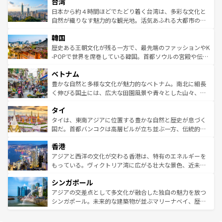
ならではの贅沢な旅のスタイルだ。 なお、新着のアメリカ
台湾
れるおもてなしの心で訪れる人々を迎えてくれるハワイの
リアリーフや大陸中央部にそびえるウルル（エアーズロッ
情報は
コンテンツ一覧
を参照してほしい。
人々、おいしいローカルフードやハワイアンミュージッ
ク）、タスマニアの美しい原生林やケアンズの熱帯雨林な
日本から約４時間ほどでたどり着く台湾は、多彩な文化と
ク、伝統的なフラダンスなど、すべてがハワイの魅力を彩
ど、見どころがたくさん。また、カフェやワイン、オージ
自然が織りなす魅力的な観光地。活気あふれる大都市の台
っている。訪れるたびに新しい発見と感動が待っているハ
ービーフなどの食文化も豊かで、美味しいものであふれて
北やノスタルジックな町並みが人気な九份（ジォウフェ
ワイを、存分に味わってほしい。 なお、新着のハワイ情報
韓国
いる。アクティビティも充実しており、サーフィンやダイ
ン）、静ひつな山岳地帯である台湾東部など、都市の喧騒
は
コンテンツ一覧
を参照してほしい。
ビング、ハイキングなど、アウトドア好きにはたまらな
と山間の静けさが共存しており、訪れる人に新しい発見と
歴史ある王朝文化が残る一方で、最先端のファッションやK
い。オーストラリアの多彩な魅力を存分に味わいつくそ
驚きをもたらしてくれる。また、奥深い台湾の食文化も魅
-POPで世界を席巻している韓国。首都ソウルの宮殿や伝統
う。 なお、新着のオーストラリア情報は
コンテンツ一覧
を
力で、夜市などの屋台グルメから高級料理、ヘルシーで美
家屋が並ぶエリアでは韓国の歴史と文化に浸ることがで
参照してほしい。
ベトナム
容にもいいと評判のスイーツなど、バラエティ豊かな料理
き、地方に足を延ばせば四季折々の自然美を楽しむことが
が味わえる。 なお、新着の台湾情報は
コンテンツ一覧
を参
できる。そして、キムチや焼肉、絶品のストリートフード
豊かな自然と多様な文化が魅力的なベトナム。南北に細長
照してほしい。
まで、さまざまな韓国料理が待っている。夜には、韓国な
く伸びる国土には、広大な田園風景や青々とした山々、世
らではのナイトライフも堪能できる。あたたかいホスピタ
界遺産に登録された壮大な自然景観が点在し、都市部では
タイ
リティに包まれながら、韓国の多彩な魅力を心ゆくまで味
急速な発展と共に伝統が息づく。ハノイの古い町並みやホ
わってみてほしい。 なお、新着の韓国情報は
コンテンツ一
ーチミン市のフランス統治時代の建物も、独特の雰囲気を
タイは、東南アジアに位置する豊かな自然と歴史が息づく
覧
を参照してほしい。
醸し出している。また、バラエティの豊かさとおいしさで
国だ。首都バンコクは高層ビルが立ち並ぶ一方、伝統的な
世界中の食通を魅了してやまないベトナム料理も魅力のひ
寺院や市場がいたるところに点在し、古きよき文化と現代
香港
とつ。フォーやバインミー、ベトナムコーヒーなどは、ぜ
の活気が交差している。北部ではチェンマイなどの山岳地
ひ現地で味わいたい。どの地域を訪れてもあたたかい人々
帯で自然と触れ合い、南部ではプーケットやクラビの美し
アジアと西洋の文化が交わる香港は、特有のエネルギーを
が旅行者を迎えてくれるので、きっと忘れられない旅にな
いビーチでリゾート気分を楽しむことができる。タイ料理
もっている。ヴィクトリア湾に広がる壮大な景色、近未来
るはずだ。 なお、新着のベトナム情報は
コンテンツ一覧
を
は世界的に有名で、屋台から高級レストランまで味覚を刺
的なアートスポット、そして歴史と現代が融合した町並
参照してほしい。
シンガポール
激する。気候は一年中温暖で、どの季節にも異なる楽しみ
み、どこを訪れても感動するはず。観光スポットが密集し
が待っている。親しみやすいタイの人々、仏教を中心とし
ており、効率よく見どころを回れるのも魅力。息をのむよ
アジアの交差点として多文化が融合した独自の魅力を放つ
た文化、そして多様な観光資源が、訪れる旅人を魅了し続
うな絶景から文化的な体験まで、香港を存分に楽しみ尽く
シンガポール。未来的な建築物が並ぶマリーナベイ、歴史
ける。 なお、新着のタイ情報は
コンテンツ一覧
を参照して
そう。 なお、新着の香港情報は
コンテンツ一覧
を参照して
と伝統を感じられるエスニックタウン、多数の緑豊かな公
ほしい。
ほしい。
園や自然保護区など、自然が調和した近代的な景観と文化