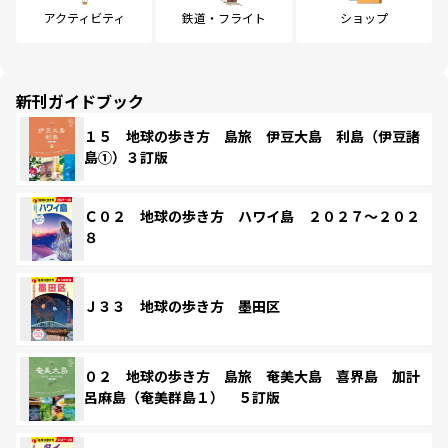
アクティビティ
鉄道・フライト
ショップ
新刊ガイドブック
１５ 地球の歩き方 島旅 伊豆大島 利島（伊豆諸
島①）３訂版
Ｃ０２ 地球の歩き方 ハワイ島 ２０２７～２０２
８
Ｊ３３ 地球の歩き方 墨田区
０２ 地球の歩き方 島旅 奄美大島 喜界島 加計
呂麻島（奄美群島１） ５訂版