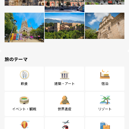
旅のテーマ
飲食
建築・アート
宿泊
イベント・観戦
世界遺産
リゾート