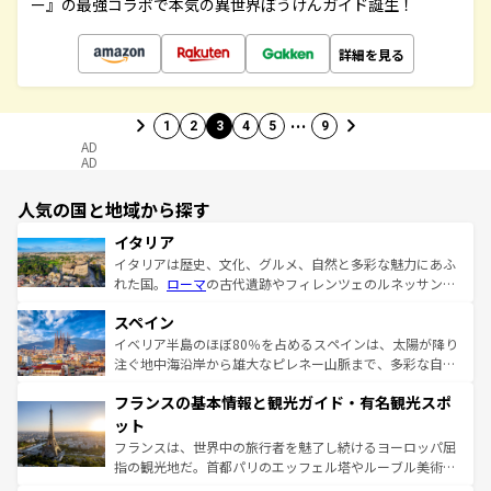
ー』の最強コラボで本気の異世界ぼうけんガイド誕生！
詳細を見る
…
1
2
3
4
5
9
AD
AD
人気の国と地域から探す
イタリア
イタリアは歴史、文化、グルメ、自然と多彩な魅力にあふ
れた国。
ローマ
の古代遺跡やフィレンツェのルネッサンス
美術、ヴェネツィアの運河など、歴史あるスポットはもち
スペイン
ろん、トスカーナの美しい田園風景やアマルフィ海岸の絶
景など、自然景観も見逃せない。観光の合間には、本場の
イベリア半島のほぼ80％を占めるスペインは、太陽が降り
ピザやパスタなど、絶品のイタリア料理を堪能することも
注ぐ地中海沿岸から雄大なピレネー山脈まで、多彩な自然
できる。朝目覚めてから夜眠るまで、すべての瞬間を楽し
と文化が詰まったヨーロッパ屈指の旅行先だ。多様な地域
フランスの基本情報と観光ガイド・有名観光スポ
ませてくれるイタリアで、忘れられない旅をしてみよう！
文化が根付くこの国では、情熱的なフラメンコ、熱気あふ
なお、新着のイタリア情報は
コンテンツ一覧
を参照してほ
れる闘牛、そして美味しいタパスが生活の一部となってい
ット
しい。
る。首都マドリードの洗練された雰囲気や、バルセロナの
フランスは、世界中の旅行者を魅了し続けるヨーロッパ屈
アートに溢れた街角から、地方では古代ローマ遺跡や中世
指の観光地だ。首都パリのエッフェル塔やルーブル美術館
の城塞都市、穏やかなビーチリゾートまで多彩な表情を見
といった象徴的なスポットから、田舎町の古風な美しさま