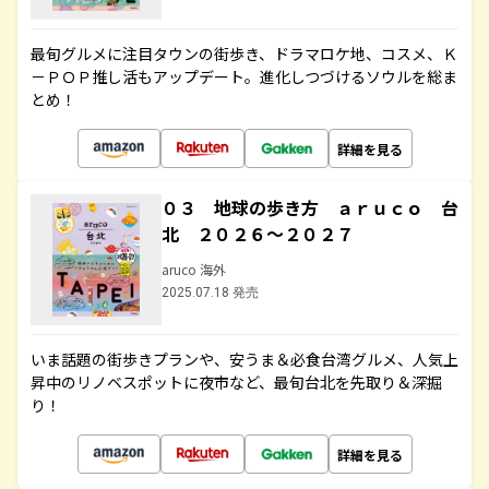
最旬グルメに注目タウンの街歩き、ドラマロケ地、コスメ、Ｋ
－ＰＯＰ推し活もアップデート。進化しつづけるソウルを総ま
とめ！
詳細を見る
０３ 地球の歩き方 ａｒｕｃｏ 台
北 ２０２６～２０２７
aruco 海外
2025.07.18 発売
いま話題の街歩きプランや、安うま＆必食台湾グルメ、人気上
昇中のリノベスポットに夜市など、最旬台北を先取り＆深掘
り！
詳細を見る