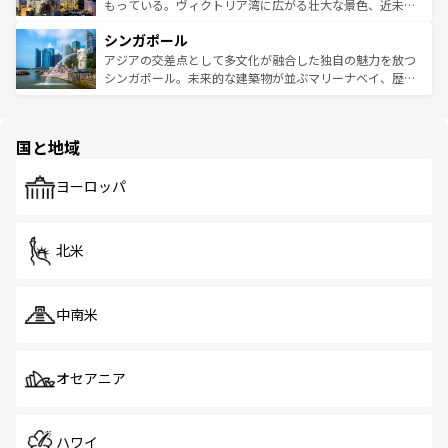
が旅行者を迎えてくれるので、きっと忘れられない旅にな
いビーチでリゾート気分を楽しむことができる。タイ料理
もっている。ヴィクトリア湾に広がる壮大な景色、近未来
るはずだ。 なお、新着のベトナム情報は
コンテンツ一覧
を
は世界的に有名で、屋台から高級レストランまで味覚を刺
的なアートスポット、そして歴史と現代が融合した町並
参照してほしい。
シンガポール
激する。気候は一年中温暖で、どの季節にも異なる楽しみ
み、どこを訪れても感動するはず。観光スポットが密集し
が待っている。親しみやすいタイの人々、仏教を中心とし
ており、効率よく見どころを回れるのも魅力。息をのむよ
アジアの交差点として多文化が融合した独自の魅力を放つ
た文化、そして多様な観光資源が、訪れる旅人を魅了し続
うな絶景から文化的な体験まで、香港を存分に楽しみ尽く
シンガポール。未来的な建築物が並ぶマリーナベイ、歴史
ける。 なお、新着のタイ情報は
コンテンツ一覧
を参照して
そう。 なお、新着の香港情報は
コンテンツ一覧
を参照して
と伝統を感じられるエスニックタウン、多数の緑豊かな公
ほしい。
ほしい。
園や自然保護区など、自然が調和した近代的な景観と文化
の多様性あふれるカラフルな町は、どこを歩いても新しい
国と地域
発見がある。さらに、治安のよさや充実した公共交通機関
も、旅行者にとっては魅力的なポイント。グルメも豊富
で、ホーカーズは地元の風情を楽しめる外せないスポット
ヨーロッパ
だ。訪れる人を飽きさせないシンガポールで、多様な魅力
を体感しよう。 なお、新着のシンガポール情報は
コンテン
ツ一覧
を参照してほしい。
北米
中南米
オセアニア
ハワイ