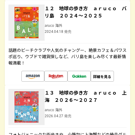
１２ 地球の歩き方 ａｒｕｃｏ バ
リ島 ２０２４～２０２５
aruco 海外
2024.04.18 発売
話題のビーチクラブや人気のチャングー、絶景カフェ＆パワス
ポ巡り、ウブドで雑貨探しなど、バリ島を楽しみ尽くす最新情
報満載！
詳細を見る
１３ 地球の歩き方 ａｒｕｃｏ 上
海 ２０２６～２０２７
aruco 海外
2026.04.27 発売
フォトジェニックな街歩きや、小籠包に上海蟹などの絶品グル