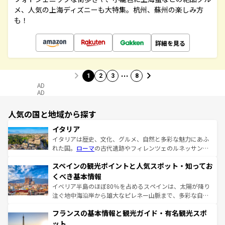
メ、人気の上海ディズニーも大特集。杭州、蘇州の楽しみ方
も！
詳細を見る
…
1
2
3
8
AD
AD
人気の国と地域から探す
イタリア
イタリアは歴史、文化、グルメ、自然と多彩な魅力にあふ
れた国。
ローマ
の古代遺跡やフィレンツェのルネッサンス
美術、ヴェネツィアの運河など、歴史あるスポットはもち
スペインの観光ポイントと人気スポット・知ってお
ろん、トスカーナの美しい田園風景やアマルフィ海岸の絶
景など、自然景観も見逃せない。観光の合間には、本場の
くべき基本情報
ピザやパスタなど、絶品のイタリア料理を堪能することも
イベリア半島のほぼ80％を占めるスペインは、太陽が降り
できる。朝目覚めてから夜眠るまで、すべての瞬間を楽し
注ぐ地中海沿岸から雄大なピレネー山脈まで、多彩な自然
ませてくれるイタリアで、忘れられない旅をしてみよう！
と文化が詰まったヨーロッパ屈指の旅行先だ。多様な地域
なお、新着のイタリア情報は
コンテンツ一覧
を参照してほ
フランスの基本情報と観光ガイド・有名観光スポ
文化が根付くこの国では、情熱的なフラメンコ、熱気あふ
しい。
れる闘牛、そして美味しいタパスが生活の一部となってい
ット