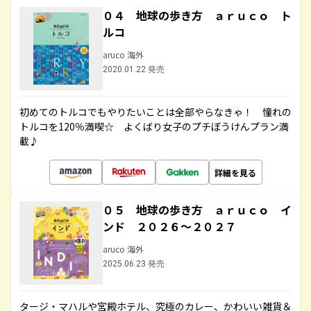
０４ 地球の歩き方 ａｒｕｃｏ ト
ルコ
aruco 海外
2020.01.22 発売
初めてのトルコでもやりたいことは全部やらなきゃ！ 憧れの
トルコを120％満喫☆ よくばり女子のプチぼうけんプラン満
載♪
詳細を見る
０５ 地球の歩き方 ａｒｕｃｏ イ
ンド ２０２６～２０２７
aruco 海外
2025.06.23 発売
タージ・マハルや宮殿ホテル、究極のカレー、かわいい雑貨＆