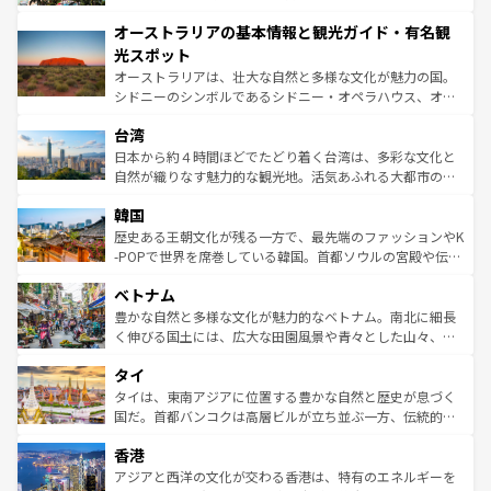
ストーン国立公園といった絶景が堪能できる。さらに、南
秘を感じたいなら、火山が生み出した壮大な景観を誇るハ
オーストラリアの基本情報と観光ガイド・有名観
部のニューオーリンズでは、音楽と美食が融合した独特の
ワイ島は見逃せない。また、定番の観光地といえばオアフ
文化が魅力。旅行者はアメリカの各地域で異なる魅力を楽
島だが、静かな自然を求めるならマウイ島やカウアイ島が
光スポット
しみながら、その多様性と豊かな歴史を感じることができ
おすすめ。エメラルドグリーンに輝く海をはじめ、豊かな
オーストラリアは、壮大な自然と多様な文化が魅力の国。
るだろう。車でのロードトリップや列車の旅も、アメリカ
文化や歴史が息づいている。「アロハスピリット」と呼ば
シドニーのシンボルであるシドニー・オペラハウス、オー
ならではの贅沢な旅のスタイルだ。 なお、新着のアメリカ
れるおもてなしの心で訪れる人々を迎えてくれるハワイの
ストラリア東海岸北部に広がる大サンゴ礁地帯グレートバ
情報は
コンテンツ一覧
を参照してほしい。
人々、おいしいローカルフードやハワイアンミュージッ
台湾
リアリーフや大陸中央部にそびえるウルル（エアーズロッ
ク、伝統的なフラダンスなど、すべてがハワイの魅力を彩
ク）、タスマニアの美しい原生林やケアンズの熱帯雨林な
日本から約４時間ほどでたどり着く台湾は、多彩な文化と
っている。訪れるたびに新しい発見と感動が待っているハ
ど、見どころがたくさん。また、カフェやワイン、オージ
自然が織りなす魅力的な観光地。活気あふれる大都市の台
ワイを、存分に味わってほしい。 なお、新着のハワイ情報
ービーフなどの食文化も豊かで、美味しいものであふれて
北やノスタルジックな町並みが人気な九份（ジォウフェ
は
コンテンツ一覧
を参照してほしい。
韓国
いる。アクティビティも充実しており、サーフィンやダイ
ン）、静ひつな山岳地帯である台湾東部など、都市の喧騒
ビング、ハイキングなど、アウトドア好きにはたまらな
と山間の静けさが共存しており、訪れる人に新しい発見と
歴史ある王朝文化が残る一方で、最先端のファッションやK
い。オーストラリアの多彩な魅力を存分に味わいつくそ
驚きをもたらしてくれる。また、奥深い台湾の食文化も魅
-POPで世界を席巻している韓国。首都ソウルの宮殿や伝統
う。 なお、新着のオーストラリア情報は
コンテンツ一覧
を
力で、夜市などの屋台グルメから高級料理、ヘルシーで美
家屋が並ぶエリアでは韓国の歴史と文化に浸ることがで
参照してほしい。
ベトナム
容にもいいと評判のスイーツなど、バラエティ豊かな料理
き、地方に足を延ばせば四季折々の自然美を楽しむことが
が味わえる。 なお、新着の台湾情報は
コンテンツ一覧
を参
できる。そして、キムチや焼肉、絶品のストリートフード
豊かな自然と多様な文化が魅力的なベトナム。南北に細長
照してほしい。
まで、さまざまな韓国料理が待っている。夜には、韓国な
く伸びる国土には、広大な田園風景や青々とした山々、世
らではのナイトライフも堪能できる。あたたかいホスピタ
界遺産に登録された壮大な自然景観が点在し、都市部では
タイ
リティに包まれながら、韓国の多彩な魅力を心ゆくまで味
急速な発展と共に伝統が息づく。ハノイの古い町並みやホ
わってみてほしい。 なお、新着の韓国情報は
コンテンツ一
ーチミン市のフランス統治時代の建物も、独特の雰囲気を
タイは、東南アジアに位置する豊かな自然と歴史が息づく
覧
を参照してほしい。
醸し出している。また、バラエティの豊かさとおいしさで
国だ。首都バンコクは高層ビルが立ち並ぶ一方、伝統的な
世界中の食通を魅了してやまないベトナム料理も魅力のひ
寺院や市場がいたるところに点在し、古きよき文化と現代
香港
とつ。フォーやバインミー、ベトナムコーヒーなどは、ぜ
の活気が交差している。北部ではチェンマイなどの山岳地
ひ現地で味わいたい。どの地域を訪れてもあたたかい人々
帯で自然と触れ合い、南部ではプーケットやクラビの美し
アジアと西洋の文化が交わる香港は、特有のエネルギーを