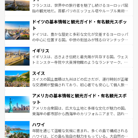
る。首都マドリードの洗練された雰囲気や、バルセロナの
フランスは、世界中の旅行者を魅了し続けるヨーロッパ屈
アートに溢れた街角から、地方では古代ローマ遺跡や中世
指の観光地だ。首都パリのエッフェル塔やルーブル美術館
の城塞都市、穏やかなビーチリゾートまで多彩な表情を見
といった象徴的なスポットから、田舎町の古風な美しさま
せる。地方によって風土や気候が異なるスペインはその個
ドイツの基本情報と観光ガイド・有名観光スポッ
で、幅広い魅力が詰まっている。華麗な宮殿、歴史的な大
性で訪れる人を魅了する。 なお、新着のスペイン情報は
コ
聖堂、美しいビーチ、そして豊かな自然が、訪れる者を心
ト
ンテンツ一覧
を参照してほしい。
から魅了する。また、フランスは美食の国としても知ら
ドイツは、豊かな歴史と多彩な文化が交差するヨーロッパ
れ、フランス料理はユネスコ無形文化遺産にも登録されて
の中心に位置する国。中世の街並みが残るロマンチック街
いる。シャンパンの発祥地であるランス、プロヴァンスの
道から、未来を先取りするようなモダンな都市まで多様な
香り高いラベンダー畑など、多彩な楽しみ方が可能だ。さ
イギリス
顔を持つこの国は、どこを歩いても飽きることがない。ベ
らに、パリ以外の地域にも魅力が溢れており、どの街角に
ルリンの文化的活気、バイエルン州のアルプスの絶景、そ
イギリスは、古きよき伝統と最先端が共存する国。ウェス
も豊かな歴史と文化が息づいている。パリ以外の個性あふ
してライン川沿いのワイン畑といった風景は必見。ビール
トミンスター寺院や大英博物館のようなランドマーク、歴
れる地方に足を運ぶとそれぞれで全く異なる文化を体験で
とソーセージを味わいながら地元の人と過ごす楽しい時間
史ある大学都市、美しい丘陵地帯や牧歌的な風景など、エ
きるだろう。 なお、新着のフランス情報は
コンテンツ一覧
スイス
は、お酒好きな人にはぜひ体験してほしい。 なお、新着の
リアごとに異なる魅力がある。また、優雅なアフタヌーン
を参照してほしい。
ドイツ情報は
コンテンツ一覧
を参照してほしい。
ティー、ビール好きにはたまらない英国パブ、サッカー観
スイスの国土面積は九州ほどの広さだが、運行時刻が正確
戦など、本場だからこそできる体験も豊富。イギリスを旅
な交通網が整備されており、初心者でも安心して個人旅行
して楽しみつくそう。 なお、新着のイギリス情報は
コンテ
を楽しめる。日本同様に時刻表どおりの旅が可能だ。中世
アメリカの基本情報と観光ガイド・有名観光スポ
ンツ一覧
を参照してほしい。
の建物がそのまま残る町や、スイスならではのユニークな
博物館もあり、アルプス観光だけでなく町歩きも満喫する
ット
ことができる。国民の所得が高いため物価も高いが、旅行
アメリカ合衆国は、広大な土地と多様な文化が魅力の国。
者向けの交通パス提供のサービスもあり、うまく活用すれ
東海岸の都市部から西海岸のカリフォルニアまで、訪れる
ば市内交通費無料で観光を楽しむこともできる。 なお、新
場所ごとに異なる風景と体験が待っている。ニューヨーク
着のスイス情報は
コンテンツ一覧
を参照してほしい。
ハワイ
のような巨大都市は、観光、ショッピング、エンターテイ
ンメントが詰まった刺激的なスポットだ。一方、アメリカ
年間を通じて温暖な気候に恵まれ、多くの島で構成される
西部には大自然が広がり、グランドキャニオンやイエロー
ハワイは、どの島も独自の魅力をもっている。大自然の神