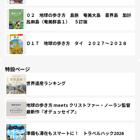
０２ 地球の歩き方 島旅 奄美大島 喜界島 加計
呂麻島（奄美群島１） ５訂版
Ｄ１７ 地球の歩き方 タイ ２０２７～２０２８
特設ページ
世界遺産ランキング
地球の歩き方 meets クリストファー・ノーラン監督
最新作『オデュッセイア』
準備も滞在もスマートに！ トラベルハック2026