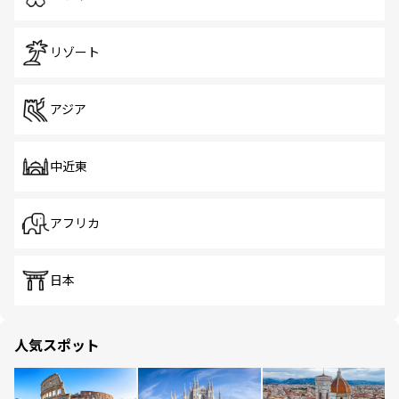
リゾート
アジア
中近東
アフリカ
日本
人気スポット