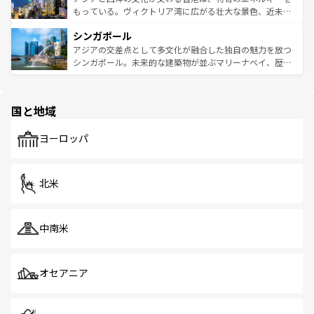
が旅行者を迎えてくれるので、きっと忘れられない旅にな
いビーチでリゾート気分を楽しむことができる。タイ料理
もっている。ヴィクトリア湾に広がる壮大な景色、近未来
るはずだ。 なお、新着のベトナム情報は
コンテンツ一覧
を
は世界的に有名で、屋台から高級レストランまで味覚を刺
的なアートスポット、そして歴史と現代が融合した町並
参照してほしい。
シンガポール
激する。気候は一年中温暖で、どの季節にも異なる楽しみ
み、どこを訪れても感動するはず。観光スポットが密集し
が待っている。親しみやすいタイの人々、仏教を中心とし
ており、効率よく見どころを回れるのも魅力。息をのむよ
アジアの交差点として多文化が融合した独自の魅力を放つ
た文化、そして多様な観光資源が、訪れる旅人を魅了し続
うな絶景から文化的な体験まで、香港を存分に楽しみ尽く
シンガポール。未来的な建築物が並ぶマリーナベイ、歴史
ける。 なお、新着のタイ情報は
コンテンツ一覧
を参照して
そう。 なお、新着の香港情報は
コンテンツ一覧
を参照して
と伝統を感じられるエスニックタウン、多数の緑豊かな公
ほしい。
ほしい。
園や自然保護区など、自然が調和した近代的な景観と文化
の多様性あふれるカラフルな町は、どこを歩いても新しい
国と地域
発見がある。さらに、治安のよさや充実した公共交通機関
も、旅行者にとっては魅力的なポイント。グルメも豊富
で、ホーカーズは地元の風情を楽しめる外せないスポット
ヨーロッパ
だ。訪れる人を飽きさせないシンガポールで、多様な魅力
を体感しよう。 なお、新着のシンガポール情報は
コンテン
ツ一覧
を参照してほしい。
北米
中南米
オセアニア