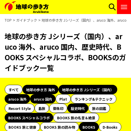
TOP
ガイドブック
地球の歩き方 Jシリーズ（国内）、aruco 海外、aruc
地球の歩き方 Jシリーズ（国内）、ar
uco 海外、aruco 国内、歴史時代、B
OOKS スペシャルコラボ、BOOKSのガ
イドブック一覧
すべて
地球の歩き方 海外
地球の歩き方 Jシリーズ（国内）
aruco 海外
aruco 国内
Plat
ランキング&テクニック
Resort Style
島旅
御朱印
歴史時代
旅の図鑑
BOOKS スペシャルコラボ
BOOKS 旅の名言＆絶景
BOOKS 旅と健康
BOOKS 旅の読み物
BOOKS
D-Books