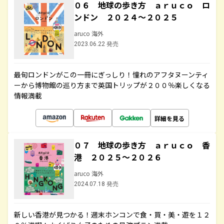
０６ 地球の歩き方 ａｒｕｃｏ ロ
ンドン ２０２４～２０２５
aruco 海外
2023.06.22 発売
最旬ロンドンがこの一冊にぎっしり！憧れのアフタヌーンティ
ーから博物館の巡り方まで英国トリップが２００％楽しくなる
情報満載
詳細を見る
０７ 地球の歩き方 ａｒｕｃｏ 香
港 ２０２５～２０２６
aruco 海外
2024.07.18 発売
新しい香港が見つかる！週末ホンコンで食・買・美・遊を１２