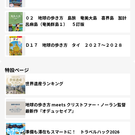
０２ 地球の歩き方 島旅 奄美大島 喜界島 加計
呂麻島（奄美群島１） ５訂版
Ｄ１７ 地球の歩き方 タイ ２０２７～２０２８
特設ページ
世界遺産ランキング
地球の歩き方 meets クリストファー・ノーラン監督
最新作『オデュッセイア』
準備も滞在もスマートに！ トラベルハック2026