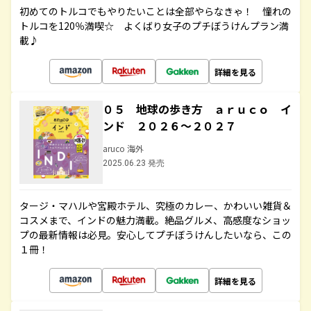
初めてのトルコでもやりたいことは全部やらなきゃ！ 憧れの
トルコを120％満喫☆ よくばり女子のプチぼうけんプラン満
載♪
詳細を見る
０５ 地球の歩き方 ａｒｕｃｏ イ
ンド ２０２６～２０２７
aruco 海外
2025.06.23 発売
タージ・マハルや宮殿ホテル、究極のカレー、かわいい雑貨＆
コスメまで、インドの魅力満載。絶品グルメ、高感度なショッ
プの最新情報は必見。安心してプチぼうけんしたいなら、この
１冊！
詳細を見る