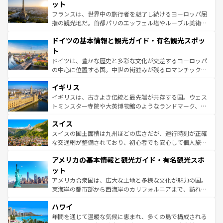
しい。
れる闘牛、そして美味しいタパスが生活の一部となってい
ット
る。首都マドリードの洗練された雰囲気や、バルセロナの
フランスは、世界中の旅行者を魅了し続けるヨーロッパ屈
アートに溢れた街角から、地方では古代ローマ遺跡や中世
指の観光地だ。首都パリのエッフェル塔やルーブル美術館
の城塞都市、穏やかなビーチリゾートまで多彩な表情を見
といった象徴的なスポットから、田舎町の古風な美しさま
せる。地方によって風土や気候が異なるスペインはその個
ドイツの基本情報と観光ガイド・有名観光スポッ
で、幅広い魅力が詰まっている。華麗な宮殿、歴史的な大
性で訪れる人を魅了する。 なお、新着のスペイン情報は
コ
聖堂、美しいビーチ、そして豊かな自然が、訪れる者を心
ト
ンテンツ一覧
を参照してほしい。
から魅了する。また、フランスは美食の国としても知ら
ドイツは、豊かな歴史と多彩な文化が交差するヨーロッパ
れ、フランス料理はユネスコ無形文化遺産にも登録されて
の中心に位置する国。中世の街並みが残るロマンチック街
いる。シャンパンの発祥地であるランス、プロヴァンスの
道から、未来を先取りするようなモダンな都市まで多様な
香り高いラベンダー畑など、多彩な楽しみ方が可能だ。さ
イギリス
顔を持つこの国は、どこを歩いても飽きることがない。ベ
らに、パリ以外の地域にも魅力が溢れており、どの街角に
ルリンの文化的活気、バイエルン州のアルプスの絶景、そ
イギリスは、古きよき伝統と最先端が共存する国。ウェス
も豊かな歴史と文化が息づいている。パリ以外の個性あふ
してライン川沿いのワイン畑といった風景は必見。ビール
トミンスター寺院や大英博物館のようなランドマーク、歴
れる地方に足を運ぶとそれぞれで全く異なる文化を体験で
とソーセージを味わいながら地元の人と過ごす楽しい時間
史ある大学都市、美しい丘陵地帯や牧歌的な風景など、エ
きるだろう。 なお、新着のフランス情報は
コンテンツ一覧
スイス
は、お酒好きな人にはぜひ体験してほしい。 なお、新着の
リアごとに異なる魅力がある。また、優雅なアフタヌーン
を参照してほしい。
ドイツ情報は
コンテンツ一覧
を参照してほしい。
ティー、ビール好きにはたまらない英国パブ、サッカー観
スイスの国土面積は九州ほどの広さだが、運行時刻が正確
戦など、本場だからこそできる体験も豊富。イギリスを旅
な交通網が整備されており、初心者でも安心して個人旅行
して楽しみつくそう。 なお、新着のイギリス情報は
コンテ
を楽しめる。日本同様に時刻表どおりの旅が可能だ。中世
アメリカの基本情報と観光ガイド・有名観光スポ
ンツ一覧
を参照してほしい。
の建物がそのまま残る町や、スイスならではのユニークな
博物館もあり、アルプス観光だけでなく町歩きも満喫する
ット
ことができる。国民の所得が高いため物価も高いが、旅行
アメリカ合衆国は、広大な土地と多様な文化が魅力の国。
者向けの交通パス提供のサービスもあり、うまく活用すれ
東海岸の都市部から西海岸のカリフォルニアまで、訪れる
ば市内交通費無料で観光を楽しむこともできる。 なお、新
場所ごとに異なる風景と体験が待っている。ニューヨーク
着のスイス情報は
コンテンツ一覧
を参照してほしい。
ハワイ
のような巨大都市は、観光、ショッピング、エンターテイ
ンメントが詰まった刺激的なスポットだ。一方、アメリカ
年間を通じて温暖な気候に恵まれ、多くの島で構成される