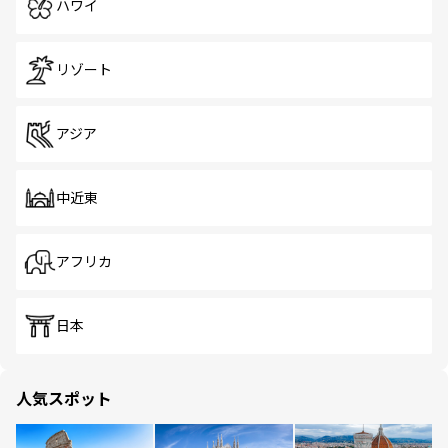
ハワイ
リゾート
アジア
中近東
アフリカ
日本
人気スポット