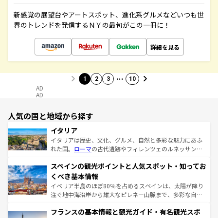
新感覚の展望台やアートスポット、進化系グルメなどいつも世
界のトレンドを発信するＮＹの最旬がこの一冊に！
詳細を見る
…
1
2
3
10
AD
AD
人気の国と地域から探す
イタリア
イタリアは歴史、文化、グルメ、自然と多彩な魅力にあふ
れた国。
ローマ
の古代遺跡やフィレンツェのルネッサンス
美術、ヴェネツィアの運河など、歴史あるスポットはもち
スペインの観光ポイントと人気スポット・知ってお
ろん、トスカーナの美しい田園風景やアマルフィ海岸の絶
景など、自然景観も見逃せない。観光の合間には、本場の
くべき基本情報
ピザやパスタなど、絶品のイタリア料理を堪能することも
イベリア半島のほぼ80％を占めるスペインは、太陽が降り
できる。朝目覚めてから夜眠るまで、すべての瞬間を楽し
注ぐ地中海沿岸から雄大なピレネー山脈まで、多彩な自然
ませてくれるイタリアで、忘れられない旅をしてみよう！
と文化が詰まったヨーロッパ屈指の旅行先だ。多様な地域
なお、新着のイタリア情報は
コンテンツ一覧
を参照してほ
フランスの基本情報と観光ガイド・有名観光スポ
文化が根付くこの国では、情熱的なフラメンコ、熱気あふ