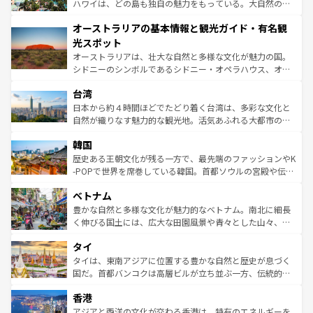
西部には大自然が広がり、グランドキャニオンやイエロー
ハワイは、どの島も独自の魅力をもっている。大自然の神
ストーン国立公園といった絶景が堪能できる。さらに、南
秘を感じたいなら、火山が生み出した壮大な景観を誇るハ
オーストラリアの基本情報と観光ガイド・有名観
部のニューオーリンズでは、音楽と美食が融合した独特の
ワイ島は見逃せない。また、定番の観光地といえばオアフ
文化が魅力。旅行者はアメリカの各地域で異なる魅力を楽
島だが、静かな自然を求めるならマウイ島やカウアイ島が
光スポット
しみながら、その多様性と豊かな歴史を感じることができ
おすすめ。エメラルドグリーンに輝く海をはじめ、豊かな
オーストラリアは、壮大な自然と多様な文化が魅力の国。
るだろう。車でのロードトリップや列車の旅も、アメリカ
文化や歴史が息づいている。「アロハスピリット」と呼ば
シドニーのシンボルであるシドニー・オペラハウス、オー
ならではの贅沢な旅のスタイルだ。 なお、新着のアメリカ
れるおもてなしの心で訪れる人々を迎えてくれるハワイの
ストラリア東海岸北部に広がる大サンゴ礁地帯グレートバ
情報は
コンテンツ一覧
を参照してほしい。
人々、おいしいローカルフードやハワイアンミュージッ
台湾
リアリーフや大陸中央部にそびえるウルル（エアーズロッ
ク、伝統的なフラダンスなど、すべてがハワイの魅力を彩
ク）、タスマニアの美しい原生林やケアンズの熱帯雨林な
日本から約４時間ほどでたどり着く台湾は、多彩な文化と
っている。訪れるたびに新しい発見と感動が待っているハ
ど、見どころがたくさん。また、カフェやワイン、オージ
自然が織りなす魅力的な観光地。活気あふれる大都市の台
ワイを、存分に味わってほしい。 なお、新着のハワイ情報
ービーフなどの食文化も豊かで、美味しいものであふれて
北やノスタルジックな町並みが人気な九份（ジォウフェ
は
コンテンツ一覧
を参照してほしい。
韓国
いる。アクティビティも充実しており、サーフィンやダイ
ン）、静ひつな山岳地帯である台湾東部など、都市の喧騒
ビング、ハイキングなど、アウトドア好きにはたまらな
と山間の静けさが共存しており、訪れる人に新しい発見と
歴史ある王朝文化が残る一方で、最先端のファッションやK
い。オーストラリアの多彩な魅力を存分に味わいつくそ
驚きをもたらしてくれる。また、奥深い台湾の食文化も魅
-POPで世界を席巻している韓国。首都ソウルの宮殿や伝統
う。 なお、新着のオーストラリア情報は
コンテンツ一覧
を
力で、夜市などの屋台グルメから高級料理、ヘルシーで美
家屋が並ぶエリアでは韓国の歴史と文化に浸ることがで
参照してほしい。
ベトナム
容にもいいと評判のスイーツなど、バラエティ豊かな料理
き、地方に足を延ばせば四季折々の自然美を楽しむことが
が味わえる。 なお、新着の台湾情報は
コンテンツ一覧
を参
できる。そして、キムチや焼肉、絶品のストリートフード
豊かな自然と多様な文化が魅力的なベトナム。南北に細長
照してほしい。
まで、さまざまな韓国料理が待っている。夜には、韓国な
く伸びる国土には、広大な田園風景や青々とした山々、世
らではのナイトライフも堪能できる。あたたかいホスピタ
界遺産に登録された壮大な自然景観が点在し、都市部では
タイ
リティに包まれながら、韓国の多彩な魅力を心ゆくまで味
急速な発展と共に伝統が息づく。ハノイの古い町並みやホ
わってみてほしい。 なお、新着の韓国情報は
コンテンツ一
ーチミン市のフランス統治時代の建物も、独特の雰囲気を
タイは、東南アジアに位置する豊かな自然と歴史が息づく
覧
を参照してほしい。
醸し出している。また、バラエティの豊かさとおいしさで
国だ。首都バンコクは高層ビルが立ち並ぶ一方、伝統的な
世界中の食通を魅了してやまないベトナム料理も魅力のひ
寺院や市場がいたるところに点在し、古きよき文化と現代
香港
とつ。フォーやバインミー、ベトナムコーヒーなどは、ぜ
の活気が交差している。北部ではチェンマイなどの山岳地
ひ現地で味わいたい。どの地域を訪れてもあたたかい人々
帯で自然と触れ合い、南部ではプーケットやクラビの美し
アジアと西洋の文化が交わる香港は、特有のエネルギーを