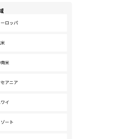
域
ヨーロッパ
北米
中南米
オセアニア
ハワイ
リゾート