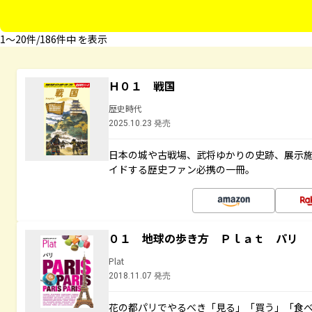
1〜20件/186件中 を表示
Ｈ０１ 戦国
歴史時代
2025.10.23 発売
日本の城や古戦場、武将ゆかりの史跡、展示
イドする歴史ファン必携の一冊。
０１ 地球の歩き方 Ｐｌａｔ パリ
Plat
2018.11.07 発売
花の都パリでやるべき「見る」「買う」「食