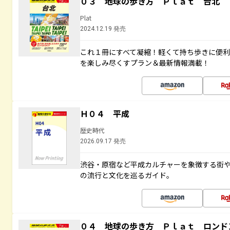
０３ 地球の歩き方 Ｐｌａｔ 台北
Plat
2024.12.19 発売
これ１冊にすべて凝縮！軽くて持ち歩きに便
を楽しみ尽くすプラン＆最新情報満載！
Ｈ０４ 平成
歴史時代
2026.09.17 発売
渋谷・原宿など平成カルチャーを象徴する街
の流行と文化を巡るガイド。
０４ 地球の歩き方 Ｐｌａｔ ロンド