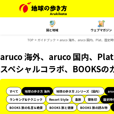
国と地域
ウェブマガジン
TOP
ガイドブック
aruco 海外、aruco 国内、Plat
aruco 海外、aruco 国内、P
スペシャルコラボ、BOOKSの
すべて
地球の歩き方 海外
地球の歩き方 Jシリーズ（国内）
aru
ランキング&テクニック
Resort Style
島旅
御朱印
歴史時
BOOKS 旅の名言＆絶景
BOOKS 旅と健康
BOOKS 旅の読み物