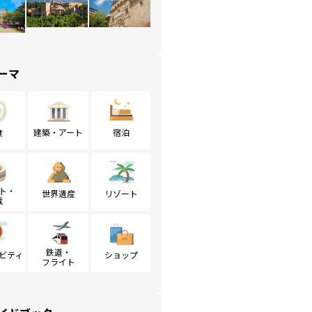
ーマ
食
建築・アート
宿泊
ト・
世界遺産
リゾート
戦
鉄道・
ビティ
ショップ
フライト