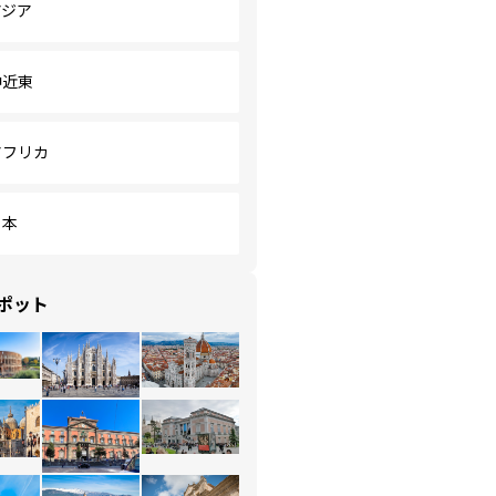
アジア
中近東
アフリカ
日本
ポット