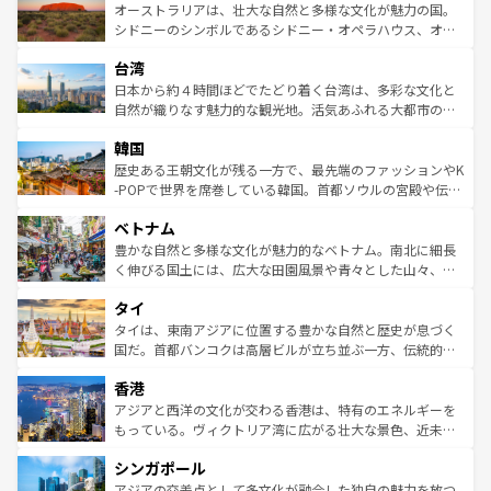
文化が魅力。旅行者はアメリカの各地域で異なる魅力を楽
島だが、静かな自然を求めるならマウイ島やカウアイ島が
オーストラリアは、壮大な自然と多様な文化が魅力の国。
しみながら、その多様性と豊かな歴史を感じることができ
おすすめ。エメラルドグリーンに輝く海をはじめ、豊かな
シドニーのシンボルであるシドニー・オペラハウス、オー
るだろう。車でのロードトリップや列車の旅も、アメリカ
文化や歴史が息づいている。「アロハスピリット」と呼ば
ストラリア東海岸北部に広がる大サンゴ礁地帯グレートバ
ならではの贅沢な旅のスタイルだ。 なお、新着のアメリカ
台湾
れるおもてなしの心で訪れる人々を迎えてくれるハワイの
リアリーフや大陸中央部にそびえるウルル（エアーズロッ
情報は
コンテンツ一覧
を参照してほしい。
人々、おいしいローカルフードやハワイアンミュージッ
ク）、タスマニアの美しい原生林やケアンズの熱帯雨林な
日本から約４時間ほどでたどり着く台湾は、多彩な文化と
ク、伝統的なフラダンスなど、すべてがハワイの魅力を彩
ど、見どころがたくさん。また、カフェやワイン、オージ
自然が織りなす魅力的な観光地。活気あふれる大都市の台
っている。訪れるたびに新しい発見と感動が待っているハ
ービーフなどの食文化も豊かで、美味しいものであふれて
北やノスタルジックな町並みが人気な九份（ジォウフェ
ワイを、存分に味わってほしい。 なお、新着のハワイ情報
韓国
いる。アクティビティも充実しており、サーフィンやダイ
ン）、静ひつな山岳地帯である台湾東部など、都市の喧騒
は
コンテンツ一覧
を参照してほしい。
ビング、ハイキングなど、アウトドア好きにはたまらな
と山間の静けさが共存しており、訪れる人に新しい発見と
歴史ある王朝文化が残る一方で、最先端のファッションやK
い。オーストラリアの多彩な魅力を存分に味わいつくそ
驚きをもたらしてくれる。また、奥深い台湾の食文化も魅
-POPで世界を席巻している韓国。首都ソウルの宮殿や伝統
う。 なお、新着のオーストラリア情報は
コンテンツ一覧
を
力で、夜市などの屋台グルメから高級料理、ヘルシーで美
家屋が並ぶエリアでは韓国の歴史と文化に浸ることがで
参照してほしい。
ベトナム
容にもいいと評判のスイーツなど、バラエティ豊かな料理
き、地方に足を延ばせば四季折々の自然美を楽しむことが
が味わえる。 なお、新着の台湾情報は
コンテンツ一覧
を参
できる。そして、キムチや焼肉、絶品のストリートフード
豊かな自然と多様な文化が魅力的なベトナム。南北に細長
照してほしい。
まで、さまざまな韓国料理が待っている。夜には、韓国な
く伸びる国土には、広大な田園風景や青々とした山々、世
らではのナイトライフも堪能できる。あたたかいホスピタ
界遺産に登録された壮大な自然景観が点在し、都市部では
タイ
リティに包まれながら、韓国の多彩な魅力を心ゆくまで味
急速な発展と共に伝統が息づく。ハノイの古い町並みやホ
わってみてほしい。 なお、新着の韓国情報は
コンテンツ一
ーチミン市のフランス統治時代の建物も、独特の雰囲気を
タイは、東南アジアに位置する豊かな自然と歴史が息づく
覧
を参照してほしい。
醸し出している。また、バラエティの豊かさとおいしさで
国だ。首都バンコクは高層ビルが立ち並ぶ一方、伝統的な
世界中の食通を魅了してやまないベトナム料理も魅力のひ
寺院や市場がいたるところに点在し、古きよき文化と現代
香港
とつ。フォーやバインミー、ベトナムコーヒーなどは、ぜ
の活気が交差している。北部ではチェンマイなどの山岳地
ひ現地で味わいたい。どの地域を訪れてもあたたかい人々
帯で自然と触れ合い、南部ではプーケットやクラビの美し
アジアと西洋の文化が交わる香港は、特有のエネルギーを
が旅行者を迎えてくれるので、きっと忘れられない旅にな
いビーチでリゾート気分を楽しむことができる。タイ料理
もっている。ヴィクトリア湾に広がる壮大な景色、近未来
るはずだ。 なお、新着のベトナム情報は
コンテンツ一覧
を
は世界的に有名で、屋台から高級レストランまで味覚を刺
的なアートスポット、そして歴史と現代が融合した町並
参照してほしい。
シンガポール
激する。気候は一年中温暖で、どの季節にも異なる楽しみ
み、どこを訪れても感動するはず。観光スポットが密集し
が待っている。親しみやすいタイの人々、仏教を中心とし
ており、効率よく見どころを回れるのも魅力。息をのむよ
アジアの交差点として多文化が融合した独自の魅力を放つ