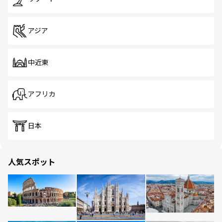
アジア
中近東
アフリカ
日本
人気スポット