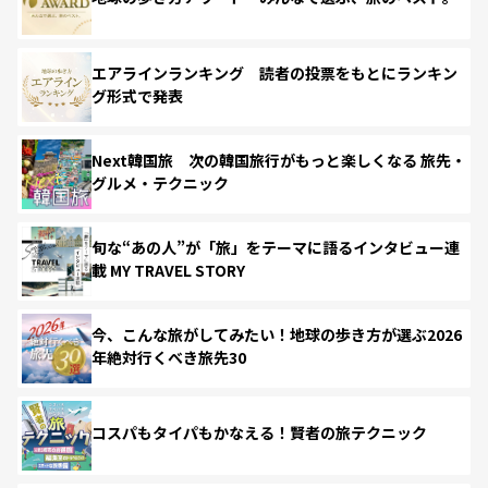
エアラインランキング 読者の投票をもとにランキン
グ形式で発表
Next韓国旅 次の韓国旅行がもっと楽しくなる 旅先・
グルメ・テクニック
旬な“あの人”が「旅」をテーマに語るインタビュー連
載 MY TRAVEL STORY
今、こんな旅がしてみたい！地球の歩き方が選ぶ2026
年絶対行くべき旅先30
コスパもタイパもかなえる！賢者の旅テクニック