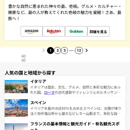
豊かな自然に恵まれた神々の島、壱岐。グルメ・カルチャー・
絶景など、島の人が教えてくれた壱岐の魅力を凝縮！さあ、島
旅へ！
詳細を見る
…
1
2
3
12
AD
AD
人気の国と地域から探す
イタリア
イタリアは歴史、文化、グルメ、自然と多彩な魅力にあふ
れた国。
ローマ
の古代遺跡やフィレンツェのルネッサンス
美術、ヴェネツィアの運河など、歴史あるスポットはもち
スペイン
ろん、トスカーナの美しい田園風景やアマルフィ海岸の絶
景など、自然景観も見逃せない。観光の合間には、本場の
イベリア半島のほぼ80％を占めるスペインは、太陽が降り
ピザやパスタなど、絶品のイタリア料理を堪能することも
注ぐ地中海沿岸から雄大なピレネー山脈まで、多彩な自然
できる。朝目覚めてから夜眠るまで、すべての瞬間を楽し
と文化が詰まったヨーロッパ屈指の旅行先だ。多様な地域
フランスの基本情報と観光ガイド・有名観光スポ
ませてくれるイタリアで、忘れられない旅をしてみよう！
文化が根付くこの国では、情熱的なフラメンコ、熱気あふ
なお、新着のイタリア情報は
コンテンツ一覧
を参照してほ
れる闘牛、そして美味しいタパスが生活の一部となってい
ット