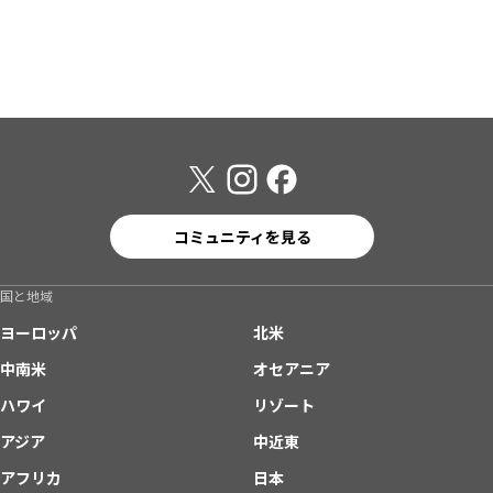
コミュニティを見る
国と地域
ヨーロッパ
北米
中南米
オセアニア
ハワイ
リゾート
アジア
中近東
アフリカ
日本