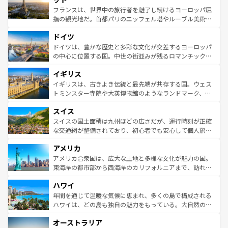
しい。
る。首都マドリードの洗練された雰囲気や、バルセロナの
フランスは、世界中の旅行者を魅了し続けるヨーロッパ屈
アートに溢れた街角から、地方では古代ローマ遺跡や中世
指の観光地だ。首都パリのエッフェル塔やルーブル美術館
の城塞都市、穏やかなビーチリゾートまで多彩な表情を見
といった象徴的なスポットから、田舎町の古風な美しさま
せる。地方によって風土や気候が異なるスペインはその個
ドイツ
で、幅広い魅力が詰まっている。華麗な宮殿、歴史的な大
性で訪れる人を魅了する。 なお、新着のスペイン情報は
コ
聖堂、美しいビーチ、そして豊かな自然が、訪れる者を心
ドイツは、豊かな歴史と多彩な文化が交差するヨーロッパ
ンテンツ一覧
を参照してほしい。
から魅了する。また、フランスは美食の国としても知ら
の中心に位置する国。中世の街並みが残るロマンチック街
れ、フランス料理はユネスコ無形文化遺産にも登録されて
道から、未来を先取りするようなモダンな都市まで多様な
イギリス
いる。シャンパンの発祥地であるランス、プロヴァンスの
顔を持つこの国は、どこを歩いても飽きることがない。ベ
香り高いラベンダー畑など、多彩な楽しみ方が可能だ。さ
ルリンの文化的活気、バイエルン州のアルプスの絶景、そ
イギリスは、古きよき伝統と最先端が共存する国。ウェス
らに、パリ以外の地域にも魅力が溢れており、どの街角に
してライン川沿いのワイン畑といった風景は必見。ビール
トミンスター寺院や大英博物館のようなランドマーク、歴
も豊かな歴史と文化が息づいている。パリ以外の個性あふ
とソーセージを味わいながら地元の人と過ごす楽しい時間
史ある大学都市、美しい丘陵地帯や牧歌的な風景など、エ
れる地方に足を運ぶとそれぞれで全く異なる文化を体験で
スイス
は、お酒好きな人にはぜひ体験してほしい。 なお、新着の
リアごとに異なる魅力がある。また、優雅なアフタヌーン
きるだろう。 なお、新着のフランス情報は
コンテンツ一覧
ドイツ情報は
コンテンツ一覧
を参照してほしい。
ティー、ビール好きにはたまらない英国パブ、サッカー観
スイスの国土面積は九州ほどの広さだが、運行時刻が正確
を参照してほしい。
戦など、本場だからこそできる体験も豊富。イギリスを旅
な交通網が整備されており、初心者でも安心して個人旅行
して楽しみつくそう。 なお、新着のイギリス情報は
コンテ
を楽しめる。日本同様に時刻表どおりの旅が可能だ。中世
アメリカ
ンツ一覧
を参照してほしい。
の建物がそのまま残る町や、スイスならではのユニークな
博物館もあり、アルプス観光だけでなく町歩きも満喫する
アメリカ合衆国は、広大な土地と多様な文化が魅力の国。
ことができる。国民の所得が高いため物価も高いが、旅行
東海岸の都市部から西海岸のカリフォルニアまで、訪れる
者向けの交通パス提供のサービスもあり、うまく活用すれ
場所ごとに異なる風景と体験が待っている。ニューヨーク
ハワイ
ば市内交通費無料で観光を楽しむこともできる。 なお、新
のような巨大都市は、観光、ショッピング、エンターテイ
着のスイス情報は
コンテンツ一覧
を参照してほしい。
ンメントが詰まった刺激的なスポットだ。一方、アメリカ
年間を通じて温暖な気候に恵まれ、多くの島で構成される
西部には大自然が広がり、グランドキャニオンやイエロー
ハワイは、どの島も独自の魅力をもっている。大自然の神
ストーン国立公園といった絶景が堪能できる。さらに、南
秘を感じたいなら、火山が生み出した壮大な景観を誇るハ
オーストラリア
部のニューオーリンズでは、音楽と美食が融合した独特の
ワイ島は見逃せない。また、定番の観光地といえばオアフ