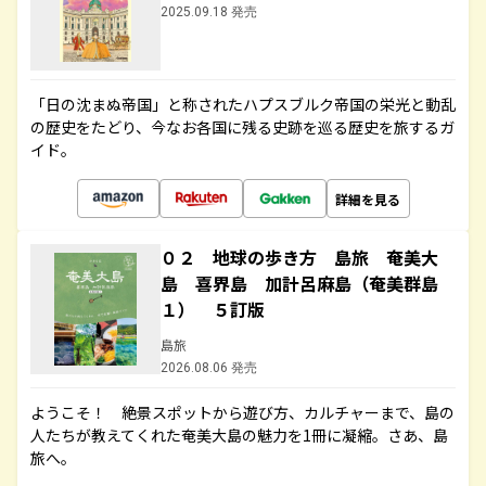
2025.09.18 発売
「日の沈まぬ帝国」と称されたハプスブルク帝国の栄光と動乱
の歴史をたどり、今なお各国に残る史跡を巡る歴史を旅するガ
イド。
詳細を見る
０２ 地球の歩き方 島旅 奄美大
島 喜界島 加計呂麻島（奄美群島
１） ５訂版
島旅
2026.08.06 発売
ようこそ！ 絶景スポットから遊び方、カルチャーまで、島の
人たちが教えてくれた奄美大島の魅力を1冊に凝縮。さあ、島
旅へ。