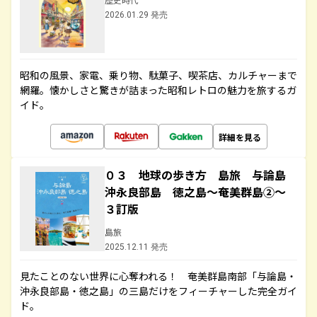
2026.01.29 発売
昭和の風景、家電、乗り物、駄菓子、喫茶店、カルチャーまで
網羅。懐かしさと驚きが詰まった昭和レトロの魅力を旅するガ
イド。
詳細を見る
０３ 地球の歩き方 島旅 与論島
沖永良部島 徳之島～奄美群島②～
３訂版
島旅
2025.12.11 発売
見たことのない世界に心奪われる！ 奄美群島南部「与論島・
沖永良部島・徳之島」の三島だけをフィーチャーした完全ガイ
ド。