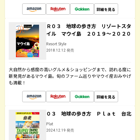
詳細を見る
Ｒ０３ 地球の歩き方 リゾートスタ
イル マウイ島 ２０１９～２０２０
Resort Style
2018.12.12 発売
大自然から感度の高いグルメ＆ショッピングまで、訪れる度に
新発見があるマウイ島。旬のファーム巡りやマウイ産おみやげ
も満載！
詳細を見る
０３ 地球の歩き方 Ｐｌａｔ 台北
Plat
2024.12.19 発売