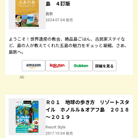
島 ４訂版
島旅
2024.07.04 発売
ようこそ！世界遺産の教会、絶品島ごはん、古民家ステイな
ど、島の人が教えてくれた五島の魅力をギュッと凝縮。さあ、
島旅へ。
詳細を見る
AD
Ｒ０１ 地球の歩き方 リゾートスタ
イル ホノルル＆オアフ島 ２０１８
～２０１９
Resort Style
2017.10.04 発売