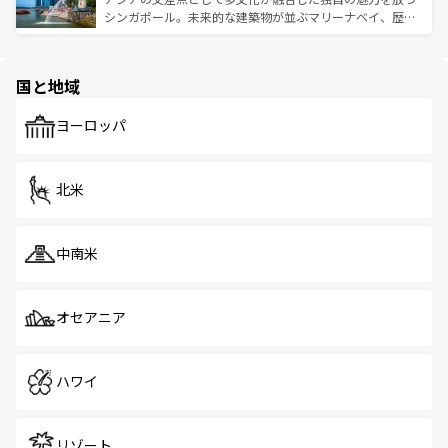
た文化、そして多様な観光資源が、訪れる旅人を魅了し続
うな絶景から文化的な体験まで、香港を存分に楽しみ尽く
シンガポール。未来的な建築物が並ぶマリーナベイ、歴史
ける。 なお、新着のタイ情報は
コンテンツ一覧
を参照して
そう。 なお、新着の香港情報は
コンテンツ一覧
を参照して
と伝統を感じられるエスニックタウン、多数の緑豊かな公
ほしい。
ほしい。
園や自然保護区など、自然が調和した近代的な景観と文化
の多様性あふれるカラフルな町は、どこを歩いても新しい
国と地域
発見がある。さらに、治安のよさや充実した公共交通機関
も、旅行者にとっては魅力的なポイント。グルメも豊富
で、ホーカーズは地元の風情を楽しめる外せないスポット
ヨーロッパ
だ。訪れる人を飽きさせないシンガポールで、多様な魅力
を体感しよう。 なお、新着のシンガポール情報は
コンテン
ツ一覧
を参照してほしい。
北米
中南米
オセアニア
ハワイ
リゾート