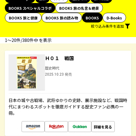
BOOKS スペシャルコラボ
BOOKS 旅の名言＆絶景
BOOKS 旅と健康
BOOKS 旅の読み物
BOOKS
D-Books
絞り込み条件を追加
1〜20件/380件中 を表示
Ｈ０１ 戦国
歴史時代
2025.10.23 発売
日本の城や古戦場、武将ゆかりの史跡、展示施設など、戦国時
代にまつわるスポットを徹底ガイドする歴史ファン必携の一
冊。
詳細を見る