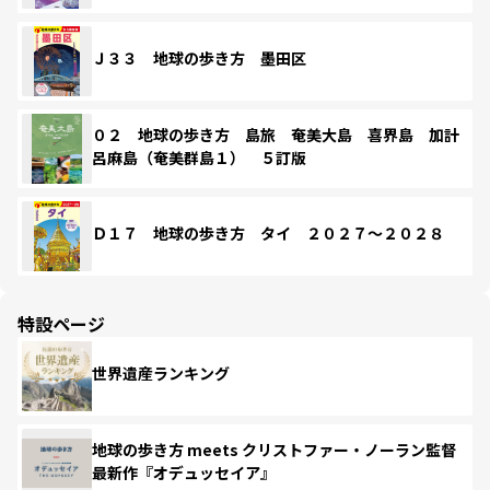
Ｊ３３ 地球の歩き方 墨田区
０２ 地球の歩き方 島旅 奄美大島 喜界島 加計
呂麻島（奄美群島１） ５訂版
Ｄ１７ 地球の歩き方 タイ ２０２７～２０２８
特設ページ
世界遺産ランキング
地球の歩き方 meets クリストファー・ノーラン監督
最新作『オデュッセイア』