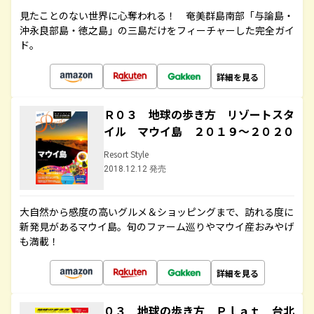
見たことのない世界に心奪われる！ 奄美群島南部「与論島・
沖永良部島・徳之島」の三島だけをフィーチャーした完全ガイ
ド。
詳細を見る
Ｒ０３ 地球の歩き方 リゾートスタ
イル マウイ島 ２０１９～２０２０
Resort Style
2018.12.12 発売
大自然から感度の高いグルメ＆ショッピングまで、訪れる度に
新発見があるマウイ島。旬のファーム巡りやマウイ産おみやげ
も満載！
詳細を見る
０３ 地球の歩き方 Ｐｌａｔ 台北