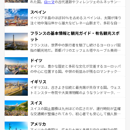
れた国。
ローマ
の古代遺跡やフィレンツェのルネッサンス
美術、ヴェネツィアの運河など、歴史あるスポットはもち
スペイン
ろん、トスカーナの美しい田園風景やアマルフィ海岸の絶
景など、自然景観も見逃せない。観光の合間には、本場の
イベリア半島のほぼ80％を占めるスペインは、太陽が降り
ピザやパスタなど、絶品のイタリア料理を堪能することも
注ぐ地中海沿岸から雄大なピレネー山脈まで、多彩な自然
できる。朝目覚めてから夜眠るまで、すべての瞬間を楽し
と文化が詰まったヨーロッパ屈指の旅行先だ。多様な地域
フランスの基本情報と観光ガイド・有名観光スポ
ませてくれるイタリアで、忘れられない旅をしてみよう！
文化が根付くこの国では、情熱的なフラメンコ、熱気あふ
なお、新着のイタリア情報は
コンテンツ一覧
を参照してほ
れる闘牛、そして美味しいタパスが生活の一部となってい
ット
しい。
る。首都マドリードの洗練された雰囲気や、バルセロナの
フランスは、世界中の旅行者を魅了し続けるヨーロッパ屈
アートに溢れた街角から、地方では古代ローマ遺跡や中世
指の観光地だ。首都パリのエッフェル塔やルーブル美術館
の城塞都市、穏やかなビーチリゾートまで多彩な表情を見
といった象徴的なスポットから、田舎町の古風な美しさま
せる。地方によって風土や気候が異なるスペインはその個
ドイツ
で、幅広い魅力が詰まっている。華麗な宮殿、歴史的な大
性で訪れる人を魅了する。 なお、新着のスペイン情報は
コ
聖堂、美しいビーチ、そして豊かな自然が、訪れる者を心
ドイツは、豊かな歴史と多彩な文化が交差するヨーロッパ
ンテンツ一覧
を参照してほしい。
から魅了する。また、フランスは美食の国としても知ら
の中心に位置する国。中世の街並みが残るロマンチック街
れ、フランス料理はユネスコ無形文化遺産にも登録されて
道から、未来を先取りするようなモダンな都市まで多様な
イギリス
いる。シャンパンの発祥地であるランス、プロヴァンスの
顔を持つこの国は、どこを歩いても飽きることがない。ベ
香り高いラベンダー畑など、多彩な楽しみ方が可能だ。さ
ルリンの文化的活気、バイエルン州のアルプスの絶景、そ
イギリスは、古きよき伝統と最先端が共存する国。ウェス
らに、パリ以外の地域にも魅力が溢れており、どの街角に
してライン川沿いのワイン畑といった風景は必見。ビール
トミンスター寺院や大英博物館のようなランドマーク、歴
も豊かな歴史と文化が息づいている。パリ以外の個性あふ
とソーセージを味わいながら地元の人と過ごす楽しい時間
史ある大学都市、美しい丘陵地帯や牧歌的な風景など、エ
れる地方に足を運ぶとそれぞれで全く異なる文化を体験で
スイス
は、お酒好きな人にはぜひ体験してほしい。 なお、新着の
リアごとに異なる魅力がある。また、優雅なアフタヌーン
きるだろう。 なお、新着のフランス情報は
コンテンツ一覧
ドイツ情報は
コンテンツ一覧
を参照してほしい。
ティー、ビール好きにはたまらない英国パブ、サッカー観
スイスの国土面積は九州ほどの広さだが、運行時刻が正確
を参照してほしい。
戦など、本場だからこそできる体験も豊富。イギリスを旅
な交通網が整備されており、初心者でも安心して個人旅行
して楽しみつくそう。 なお、新着のイギリス情報は
コンテ
を楽しめる。日本同様に時刻表どおりの旅が可能だ。中世
アメリカ
ンツ一覧
を参照してほしい。
の建物がそのまま残る町や、スイスならではのユニークな
博物館もあり、アルプス観光だけでなく町歩きも満喫する
アメリカ合衆国は、広大な土地と多様な文化が魅力の国。