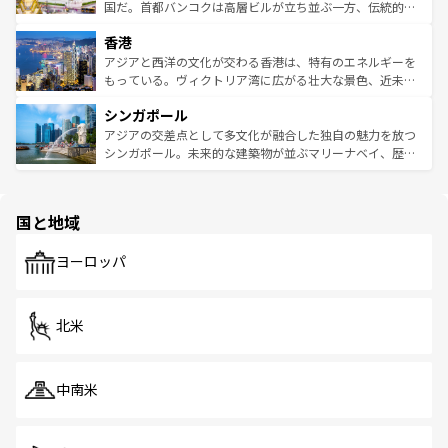
覧
を参照してほしい。
醸し出している。また、バラエティの豊かさとおいしさで
国だ。首都バンコクは高層ビルが立ち並ぶ一方、伝統的な
世界中の食通を魅了してやまないベトナム料理も魅力のひ
寺院や市場がいたるところに点在し、古きよき文化と現代
香港
とつ。フォーやバインミー、ベトナムコーヒーなどは、ぜ
の活気が交差している。北部ではチェンマイなどの山岳地
ひ現地で味わいたい。どの地域を訪れてもあたたかい人々
帯で自然と触れ合い、南部ではプーケットやクラビの美し
アジアと西洋の文化が交わる香港は、特有のエネルギーを
が旅行者を迎えてくれるので、きっと忘れられない旅にな
いビーチでリゾート気分を楽しむことができる。タイ料理
もっている。ヴィクトリア湾に広がる壮大な景色、近未来
るはずだ。 なお、新着のベトナム情報は
コンテンツ一覧
を
は世界的に有名で、屋台から高級レストランまで味覚を刺
的なアートスポット、そして歴史と現代が融合した町並
参照してほしい。
シンガポール
激する。気候は一年中温暖で、どの季節にも異なる楽しみ
み、どこを訪れても感動するはず。観光スポットが密集し
が待っている。親しみやすいタイの人々、仏教を中心とし
ており、効率よく見どころを回れるのも魅力。息をのむよ
アジアの交差点として多文化が融合した独自の魅力を放つ
た文化、そして多様な観光資源が、訪れる旅人を魅了し続
うな絶景から文化的な体験まで、香港を存分に楽しみ尽く
シンガポール。未来的な建築物が並ぶマリーナベイ、歴史
ける。 なお、新着のタイ情報は
コンテンツ一覧
を参照して
そう。 なお、新着の香港情報は
コンテンツ一覧
を参照して
と伝統を感じられるエスニックタウン、多数の緑豊かな公
ほしい。
ほしい。
園や自然保護区など、自然が調和した近代的な景観と文化
の多様性あふれるカラフルな町は、どこを歩いても新しい
国と地域
発見がある。さらに、治安のよさや充実した公共交通機関
も、旅行者にとっては魅力的なポイント。グルメも豊富
で、ホーカーズは地元の風情を楽しめる外せないスポット
ヨーロッパ
だ。訪れる人を飽きさせないシンガポールで、多様な魅力
を体感しよう。 なお、新着のシンガポール情報は
コンテン
ツ一覧
を参照してほしい。
北米
中南米