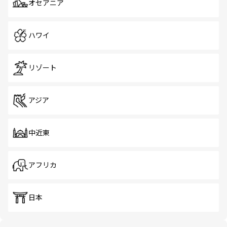
オセアニア
ハワイ
リゾート
アジア
中近東
アフリカ
日本