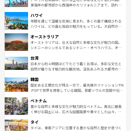
ことができる。国民の所得が高いため物価も高いが、旅行
東海岸の都市部から西海岸のカリフォルニアまで、訪れる
者向けの交通パス提供のサービスもあり、うまく活用すれ
場所ごとに異なる風景と体験が待っている。ニューヨーク
ハワイ
ば市内交通費無料で観光を楽しむこともできる。 なお、新
のような巨大都市は、観光、ショッピング、エンターテイ
着のスイス情報は
コンテンツ一覧
を参照してほしい。
ンメントが詰まった刺激的なスポットだ。一方、アメリカ
年間を通じて温暖な気候に恵まれ、多くの島で構成される
西部には大自然が広がり、グランドキャニオンやイエロー
ハワイは、どの島も独自の魅力をもっている。大自然の神
ストーン国立公園といった絶景が堪能できる。さらに、南
秘を感じたいなら、火山が生み出した壮大な景観を誇るハ
オーストラリア
部のニューオーリンズでは、音楽と美食が融合した独特の
ワイ島は見逃せない。また、定番の観光地といえばオアフ
文化が魅力。旅行者はアメリカの各地域で異なる魅力を楽
島だが、静かな自然を求めるならマウイ島やカウアイ島が
オーストラリアは、壮大な自然と多様な文化が魅力の国。
しみながら、その多様性と豊かな歴史を感じることができ
おすすめ。エメラルドグリーンに輝く海をはじめ、豊かな
シドニーのシンボルであるシドニー・オペラハウス、オー
るだろう。車でのロードトリップや列車の旅も、アメリカ
文化や歴史が息づいている。「アロハスピリット」と呼ば
ストラリア東海岸北部に広がる大サンゴ礁地帯グレートバ
ならではの贅沢な旅のスタイルだ。 なお、新着のアメリカ
台湾
れるおもてなしの心で訪れる人々を迎えてくれるハワイの
リアリーフや大陸中央部にそびえるウルル（エアーズロッ
情報は
コンテンツ一覧
を参照してほしい。
人々、おいしいローカルフードやハワイアンミュージッ
ク）、タスマニアの美しい原生林やケアンズの熱帯雨林な
日本から約４時間ほどでたどり着く台湾は、多彩な文化と
ク、伝統的なフラダンスなど、すべてがハワイの魅力を彩
ど、見どころがたくさん。また、カフェやワイン、オージ
自然が織りなす魅力的な観光地。活気あふれる大都市の台
っている。訪れるたびに新しい発見と感動が待っているハ
ービーフなどの食文化も豊かで、美味しいものであふれて
北やノスタルジックな町並みが人気な九份（ジォウフェ
ワイを、存分に味わってほしい。 なお、新着のハワイ情報
韓国
いる。アクティビティも充実しており、サーフィンやダイ
ン）、静ひつな山岳地帯である台湾東部など、都市の喧騒
は
コンテンツ一覧
を参照してほしい。
ビング、ハイキングなど、アウトドア好きにはたまらな
と山間の静けさが共存しており、訪れる人に新しい発見と
歴史ある王朝文化が残る一方で、最先端のファッションやK
い。オーストラリアの多彩な魅力を存分に味わいつくそ
驚きをもたらしてくれる。また、奥深い台湾の食文化も魅
-POPで世界を席巻している韓国。首都ソウルの宮殿や伝統
う。 なお、新着のオーストラリア情報は
コンテンツ一覧
を
力で、夜市などの屋台グルメから高級料理、ヘルシーで美
家屋が並ぶエリアでは韓国の歴史と文化に浸ることがで
参照してほしい。
ベトナム
容にもいいと評判のスイーツなど、バラエティ豊かな料理
き、地方に足を延ばせば四季折々の自然美を楽しむことが
が味わえる。 なお、新着の台湾情報は
コンテンツ一覧
を参
できる。そして、キムチや焼肉、絶品のストリートフード
豊かな自然と多様な文化が魅力的なベトナム。南北に細長
照してほしい。
まで、さまざまな韓国料理が待っている。夜には、韓国な
く伸びる国土には、広大な田園風景や青々とした山々、世
らではのナイトライフも堪能できる。あたたかいホスピタ
界遺産に登録された壮大な自然景観が点在し、都市部では
タイ
リティに包まれながら、韓国の多彩な魅力を心ゆくまで味
急速な発展と共に伝統が息づく。ハノイの古い町並みやホ
わってみてほしい。 なお、新着の韓国情報は
コンテンツ一
ーチミン市のフランス統治時代の建物も、独特の雰囲気を
タイは、東南アジアに位置する豊かな自然と歴史が息づく