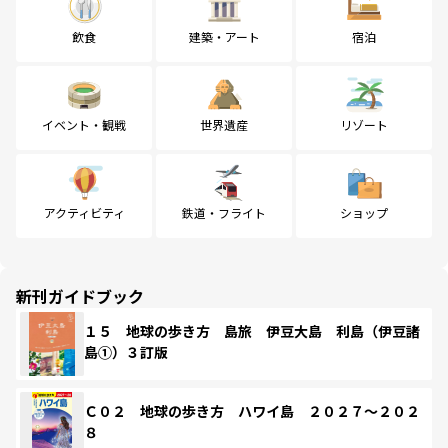
飲食
建築・アート
宿泊
イベント・観戦
世界遺産
リゾート
アクティビティ
鉄道・フライト
ショップ
新刊ガイドブック
１５ 地球の歩き方 島旅 伊豆大島 利島（伊豆諸
島①）３訂版
Ｃ０２ 地球の歩き方 ハワイ島 ２０２７～２０２
８