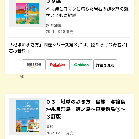
３９選
不思議とロマンに満ちた岩石の謎を旅の雑
学とともに解説
旅の図鑑
2021.03.18 発売
「地球の歩き方」図鑑シリーズ第３弾は、謎だらけの奇岩と巨
石の世界！
詳細を見る
AD
０３ 地球の歩き方 島旅 与論島
沖永良部島 徳之島～奄美群島②～
３訂版
島旅
2025.12.11 発売