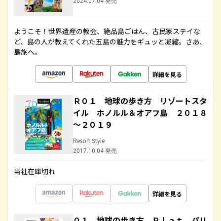
2024.07.04 発売
ようこそ！世界遺産の教会、絶品島ごはん、古民家ステイな
ど、島の人が教えてくれた五島の魅力をギュッと凝縮。さあ、
島旅へ。
詳細を見る
Ｒ０１ 地球の歩き方 リゾートスタ
イル ホノルル＆オアフ島 ２０１８
～２０１９
Resort Style
2017.10.04 発売
当社在庫切れ
詳細を見る
０１ 地球の歩き方 Ｐｌａｔ パリ