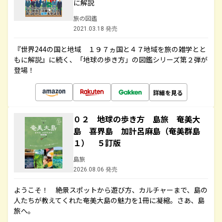
に解説
旅の図鑑
2021.03.18 発売
『世界244の国と地域 １９７ヵ国と４７地域を旅の雑学とと
もに解説』に続く、「地球の歩き方」の図鑑シリーズ第２弾が
登場！
詳細を見る
０２ 地球の歩き方 島旅 奄美大
島 喜界島 加計呂麻島（奄美群島
１） ５訂版
島旅
2026.08.06 発売
ようこそ！ 絶景スポットから遊び方、カルチャーまで、島の
人たちが教えてくれた奄美大島の魅力を1冊に凝縮。さあ、島
旅へ。