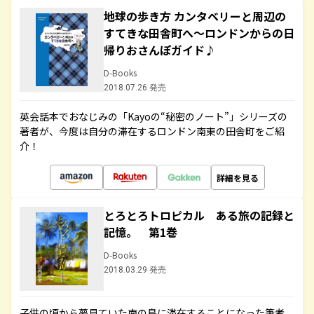
地球の歩き方 カンタベリーと周辺の
すてきな田舎町へ～ロンドンからの日
帰りおさんぽガイド♪
D-Books
2018.07.26 発売
英会話本でおなじみの「Kayoの“秘密のノート”」シリーズの
著者が、今度は自分の滞在するロンドン南東の田舎町をご紹
介！
詳細を見る
とろとろトロピカル ある旅の記録と
記憶。 第1巻
D-Books
2018.03.29 発売
子供の頃から夢見ていた南の島に滞在することになった筆者