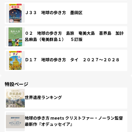
Ｊ３３ 地球の歩き方 墨田区
０２ 地球の歩き方 島旅 奄美大島 喜界島 加計
呂麻島（奄美群島１） ５訂版
Ｄ１７ 地球の歩き方 タイ ２０２７～２０２８
特設ページ
世界遺産ランキング
地球の歩き方 meets クリストファー・ノーラン監督
最新作『オデュッセイア』