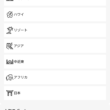
ハワイ
リゾート
アジア
中近東
アフリカ
日本