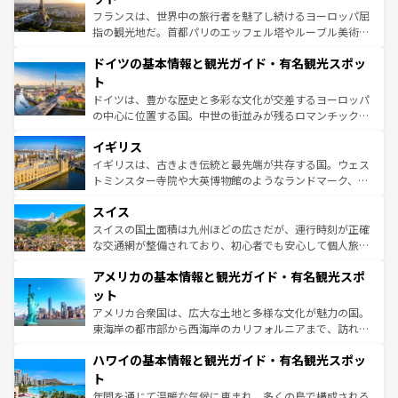
る。首都マドリードの洗練された雰囲気や、バルセロナの
フランスは、世界中の旅行者を魅了し続けるヨーロッパ屈
アートに溢れた街角から、地方では古代ローマ遺跡や中世
指の観光地だ。首都パリのエッフェル塔やルーブル美術館
の城塞都市、穏やかなビーチリゾートまで多彩な表情を見
といった象徴的なスポットから、田舎町の古風な美しさま
せる。地方によって風土や気候が異なるスペインはその個
ドイツの基本情報と観光ガイド・有名観光スポッ
で、幅広い魅力が詰まっている。華麗な宮殿、歴史的な大
性で訪れる人を魅了する。 なお、新着のスペイン情報は
コ
聖堂、美しいビーチ、そして豊かな自然が、訪れる者を心
ト
ンテンツ一覧
を参照してほしい。
から魅了する。また、フランスは美食の国としても知ら
ドイツは、豊かな歴史と多彩な文化が交差するヨーロッパ
れ、フランス料理はユネスコ無形文化遺産にも登録されて
の中心に位置する国。中世の街並みが残るロマンチック街
いる。シャンパンの発祥地であるランス、プロヴァンスの
道から、未来を先取りするようなモダンな都市まで多様な
香り高いラベンダー畑など、多彩な楽しみ方が可能だ。さ
イギリス
顔を持つこの国は、どこを歩いても飽きることがない。ベ
らに、パリ以外の地域にも魅力が溢れており、どの街角に
ルリンの文化的活気、バイエルン州のアルプスの絶景、そ
イギリスは、古きよき伝統と最先端が共存する国。ウェス
も豊かな歴史と文化が息づいている。パリ以外の個性あふ
してライン川沿いのワイン畑といった風景は必見。ビール
トミンスター寺院や大英博物館のようなランドマーク、歴
れる地方に足を運ぶとそれぞれで全く異なる文化を体験で
とソーセージを味わいながら地元の人と過ごす楽しい時間
史ある大学都市、美しい丘陵地帯や牧歌的な風景など、エ
きるだろう。 なお、新着のフランス情報は
コンテンツ一覧
スイス
は、お酒好きな人にはぜひ体験してほしい。 なお、新着の
リアごとに異なる魅力がある。また、優雅なアフタヌーン
を参照してほしい。
ドイツ情報は
コンテンツ一覧
を参照してほしい。
ティー、ビール好きにはたまらない英国パブ、サッカー観
スイスの国土面積は九州ほどの広さだが、運行時刻が正確
戦など、本場だからこそできる体験も豊富。イギリスを旅
な交通網が整備されており、初心者でも安心して個人旅行
して楽しみつくそう。 なお、新着のイギリス情報は
コンテ
を楽しめる。日本同様に時刻表どおりの旅が可能だ。中世
アメリカの基本情報と観光ガイド・有名観光スポ
ンツ一覧
を参照してほしい。
の建物がそのまま残る町や、スイスならではのユニークな
博物館もあり、アルプス観光だけでなく町歩きも満喫する
ット
ことができる。国民の所得が高いため物価も高いが、旅行
アメリカ合衆国は、広大な土地と多様な文化が魅力の国。
者向けの交通パス提供のサービスもあり、うまく活用すれ
東海岸の都市部から西海岸のカリフォルニアまで、訪れる
ば市内交通費無料で観光を楽しむこともできる。 なお、新
場所ごとに異なる風景と体験が待っている。ニューヨーク
着のスイス情報は
コンテンツ一覧
を参照してほしい。
ハワイの基本情報と観光ガイド・有名観光スポッ
のような巨大都市は、観光、ショッピング、エンターテイ
ンメントが詰まった刺激的なスポットだ。一方、アメリカ
ト
西部には大自然が広がり、グランドキャニオンやイエロー
年間を通じて温暖な気候に恵まれ、多くの島で構成される