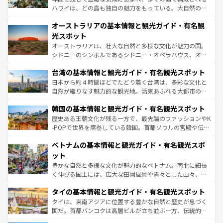
ストーン国立公園といった絶景が堪能できる。さらに、南
ハワイは、どの島も独自の魅力をもっている。大自然の神
部のニューオーリンズでは、音楽と美食が融合した独特の
秘を感じたいなら、火山が生み出した壮大な景観を誇るハ
文化が魅力。旅行者はアメリカの各地域で異なる魅力を楽
オーストラリアの基本情報と観光ガイド・有名観
ワイ島は見逃せない。また、定番の観光地といえばオアフ
しみながら、その多様性と豊かな歴史を感じることができ
島だが、静かな自然を求めるならマウイ島やカウアイ島が
光スポット
るだろう。車でのロードトリップや列車の旅も、アメリカ
おすすめ。エメラルドグリーンに輝く海をはじめ、豊かな
オーストラリアは、壮大な自然と多様な文化が魅力の国。
ならではの贅沢な旅のスタイルだ。 なお、新着のアメリカ
文化や歴史が息づいている。「アロハスピリット」と呼ば
シドニーのシンボルであるシドニー・オペラハウス、オー
情報は
コンテンツ一覧
を参照してほしい。
れるおもてなしの心で訪れる人々を迎えてくれるハワイの
ストラリア東海岸北部に広がる大サンゴ礁地帯グレートバ
人々、おいしいローカルフードやハワイアンミュージッ
台湾の基本情報と観光ガイド・有名観光スポット
リアリーフや大陸中央部にそびえるウルル（エアーズロッ
ク、伝統的なフラダンスなど、すべてがハワイの魅力を彩
ク）、タスマニアの美しい原生林やケアンズの熱帯雨林な
日本から約４時間ほどでたどり着く台湾は、多彩な文化と
っている。訪れるたびに新しい発見と感動が待っているハ
ど、見どころがたくさん。また、カフェやワイン、オージ
自然が織りなす魅力的な観光地。活気あふれる大都市の台
ワイを、存分に味わってほしい。 なお、新着のハワイ情報
ービーフなどの食文化も豊かで、美味しいものであふれて
北やノスタルジックな町並みが人気な九份（ジォウフェ
は
コンテンツ一覧
を参照してほしい。
韓国の基本情報と観光ガイド・有名観光スポット
いる。アクティビティも充実しており、サーフィンやダイ
ン）、静ひつな山岳地帯である台湾東部など、都市の喧騒
ビング、ハイキングなど、アウトドア好きにはたまらな
と山間の静けさが共存しており、訪れる人に新しい発見と
歴史ある王朝文化が残る一方で、最先端のファッションやK
い。オーストラリアの多彩な魅力を存分に味わいつくそ
驚きをもたらしてくれる。また、奥深い台湾の食文化も魅
-POPで世界を席巻している韓国。首都ソウルの宮殿や伝統
う。 なお、新着のオーストラリア情報は
コンテンツ一覧
を
力で、夜市などの屋台グルメから高級料理、ヘルシーで美
家屋が並ぶエリアでは韓国の歴史と文化に浸ることがで
参照してほしい。
ベトナムの基本情報と観光ガイド・有名観光スポ
容にもいいと評判のスイーツなど、バラエティ豊かな料理
き、地方に足を延ばせば四季折々の自然美を楽しむことが
が味わえる。 なお、新着の台湾情報は
コンテンツ一覧
を参
できる。そして、キムチや焼肉、絶品のストリートフード
ット
照してほしい。
まで、さまざまな韓国料理が待っている。夜には、韓国な
豊かな自然と多様な文化が魅力的なベトナム。南北に細長
らではのナイトライフも堪能できる。あたたかいホスピタ
く伸びる国土には、広大な田園風景や青々とした山々、世
リティに包まれながら、韓国の多彩な魅力を心ゆくまで味
界遺産に登録された壮大な自然景観が点在し、都市部では
わってみてほしい。 なお、新着の韓国情報は
コンテンツ一
タイの基本情報と観光ガイド・有名観光スポット
急速な発展と共に伝統が息づく。ハノイの古い町並みやホ
覧
を参照してほしい。
ーチミン市のフランス統治時代の建物も、独特の雰囲気を
タイは、東南アジアに位置する豊かな自然と歴史が息づく
醸し出している。また、バラエティの豊かさとおいしさで
国だ。首都バンコクは高層ビルが立ち並ぶ一方、伝統的な
世界中の食通を魅了してやまないベトナム料理も魅力のひ
寺院や市場がいたるところに点在し、古きよき文化と現代