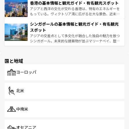
香港の基本情報と観光ガイド・有名観光スポット
とつ。フォーやバインミー、ベトナムコーヒーなどは、ぜ
の活気が交差している。北部ではチェンマイなどの山岳地
ひ現地で味わいたい。どの地域を訪れてもあたたかい人々
帯で自然と触れ合い、南部ではプーケットやクラビの美し
アジアと西洋の文化が交わる香港は、特有のエネルギーを
が旅行者を迎えてくれるので、きっと忘れられない旅にな
いビーチでリゾート気分を楽しむことができる。タイ料理
もっている。ヴィクトリア湾に広がる壮大な景色、近未来
るはずだ。 なお、新着のベトナム情報は
コンテンツ一覧
を
は世界的に有名で、屋台から高級レストランまで味覚を刺
的なアートスポット、そして歴史と現代が融合した町並
参照してほしい。
シンガポールの基本情報と観光ガイド・有名観光
激する。気候は一年中温暖で、どの季節にも異なる楽しみ
み、どこを訪れても感動するはず。観光スポットが密集し
が待っている。親しみやすいタイの人々、仏教を中心とし
ており、効率よく見どころを回れるのも魅力。息をのむよ
スポット
た文化、そして多様な観光資源が、訪れる旅人を魅了し続
うな絶景から文化的な体験まで、香港を存分に楽しみ尽く
アジアの交差点として多文化が融合した独自の魅力を放つ
ける。 なお、新着のタイ情報は
コンテンツ一覧
を参照して
そう。 なお、新着の香港情報は
コンテンツ一覧
を参照して
シンガポール。未来的な建築物が並ぶマリーナベイ、歴史
ほしい。
ほしい。
と伝統を感じられるエスニックタウン、多数の緑豊かな公
園や自然保護区など、自然が調和した近代的な景観と文化
の多様性あふれるカラフルな町は、どこを歩いても新しい
国と地域
発見がある。さらに、治安のよさや充実した公共交通機関
も、旅行者にとっては魅力的なポイント。グルメも豊富
で、ホーカーズは地元の風情を楽しめる外せないスポット
ヨーロッパ
だ。訪れる人を飽きさせないシンガポールで、多様な魅力
を体感しよう。 なお、新着のシンガポール情報は
コンテン
ツ一覧
を参照してほしい。
北米
中南米
オセアニア