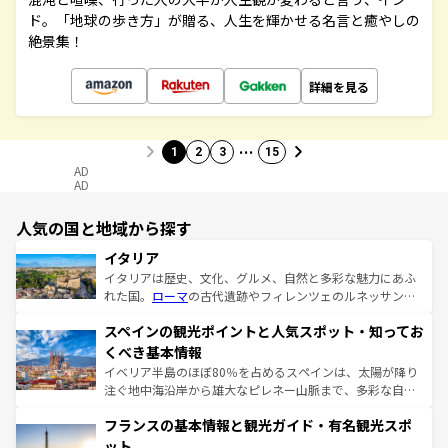
ド。「地球の歩き方」が贈る、人生を輝かせる名言と癒やしの
絶景集！
詳細を見る
…
1
2
3
15
AD
AD
人気の国と地域から探す
イタリア
イタリアは歴史、文化、グルメ、自然と多彩な魅力にあふ
れた国。
ローマ
の古代遺跡やフィレンツェのルネッサンス
美術、ヴェネツィアの運河など、歴史あるスポットはもち
スペインの観光ポイントと人気スポット・知ってお
ろん、トスカーナの美しい田園風景やアマルフィ海岸の絶
景など、自然景観も見逃せない。観光の合間には、本場の
くべき基本情報
ピザやパスタなど、絶品のイタリア料理を堪能することも
イベリア半島のほぼ80％を占めるスペインは、太陽が降り
できる。朝目覚めてから夜眠るまで、すべての瞬間を楽し
注ぐ地中海沿岸から雄大なピレネー山脈まで、多彩な自然
ませてくれるイタリアで、忘れられない旅をしてみよう！
と文化が詰まったヨーロッパ屈指の旅行先だ。多様な地域
なお、新着のイタリア情報は
コンテンツ一覧
を参照してほ
フランスの基本情報と観光ガイド・有名観光スポ
文化が根付くこの国では、情熱的なフラメンコ、熱気あふ
しい。
れる闘牛、そして美味しいタパスが生活の一部となってい
ット