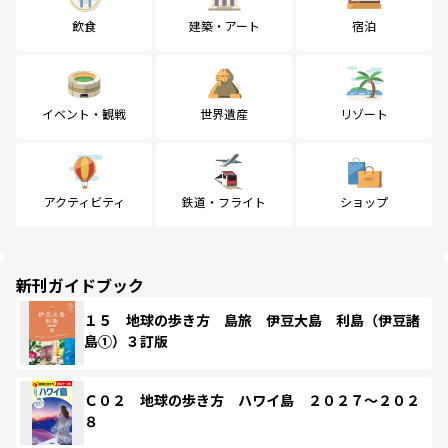
飲食
建築・アート
宿泊
イベント・観戦
世界遺産
リゾート
アクティビティ
鉄道・フライト
ショップ
新刊ガイドブック
１５ 地球の歩き方 島旅 伊豆大島 利島（伊豆諸
島①）３訂版
Ｃ０２ 地球の歩き方 ハワイ島 ２０２７～２０２
８