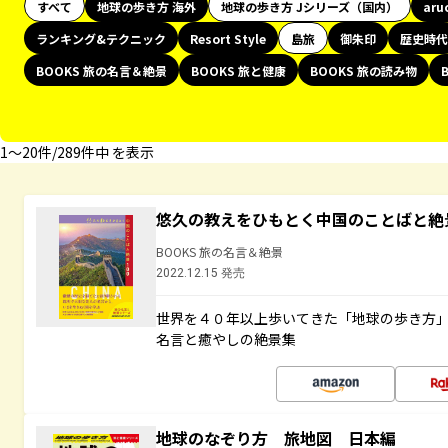
すべて
地球の歩き方 海外
地球の歩き方 Jシリーズ（国内）
aru
ランキング&テクニック
Resort Style
島旅
御朱印
歴史時代
BOOKS 旅の名言＆絶景
BOOKS 旅と健康
BOOKS 旅の読み物
1〜20件/289件中 を表示
悠久の教えをひもとく中国のことばと絶
BOOKS 旅の名言＆絶景
2022.12.15 発売
世界を４０年以上歩いてきた「地球の歩き方
名言と癒やしの絶景集
地球のなぞり方 旅地図 日本編