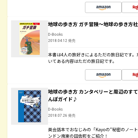
地球の歩き方 ガチ冒険～地球の歩き方
D-Books
2018.04.12 発売
本書は4人の旅好きによるただの旅日記です。
いてある内容はただの旅日記です。
地球の歩き方 カンタベリーと周辺のす
んぽガイド♪
D-Books
2018.07.26 発売
英会話本でおなじみの「Kayoの“秘密のノー
ンドン南東の田舎町をご紹介！