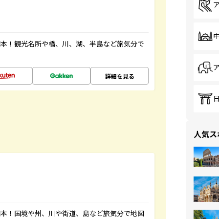
図本！観光名所や橋、川、湖、半島など旅気分で
詳細を見る
人気ス
図本！国境や州、川や街道、島など旅気分で地図