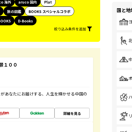
co 海外
aruco 国内
Plat
国と地
旅の図鑑
BOOKS スペシャルコラボ
BOOKS
D-Books
絞り込み条件を追加
景１００
」があなたにお届けする、人生を輝かせる中国の
詳細を見る