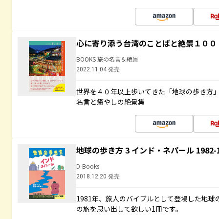
心に寄り添う台湾のことばと絶景１００
BOOKS 旅の名言＆絶景
2022.11.04 発売
世界を４０年以上歩いてきた「地球の歩き方
名言と癒やしの絶景集
地球の歩き方 3 インド・ネパール 1982
D-Books
2018.12.20 発売
1981年、旅人のバイブルとして登場した地
の旅を思い出して欲しい1冊です。