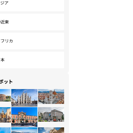
アジア
中近東
アフリカ
日本
ポット