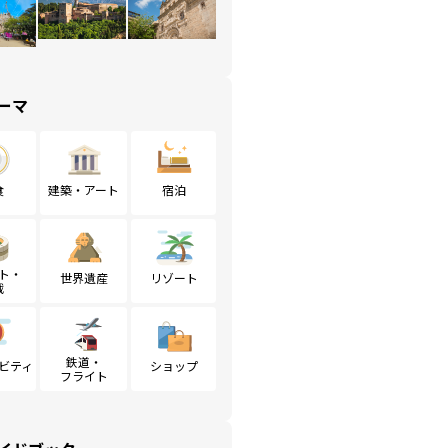
ーマ
食
建築・アート
宿泊
ト・
世界遺産
リゾート
戦
鉄道・
ビティ
ショップ
フライト