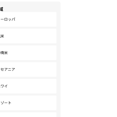
域
ヨーロッパ
北米
中南米
オセアニア
ハワイ
リゾート