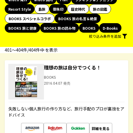
Resort Style
島旅
御朱印
歴史時代
旅の図鑑
BOOKS スペシャルコラボ
BOOKS 旅の名言＆絶景
BOOKS 旅と健康
BOOKS 旅の読み物
BOOKS
D-Books
絞り込み条件を追加
401〜404件/404件中 を表示
理想の旅は自分でつくる！
BOOKS
2016.04.07 発売
失敗しない個人旅行の作り方など、旅行手配のプロが裏技をア
ドバイス
詳細を見る