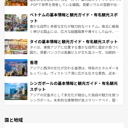
い。オーストラリアの多彩な魅力を存分に味わいつくそ
驚きをもたらしてくれる。また、奥深い台湾の食文化も魅
-POPで世界を席巻している韓国。首都ソウルの宮殿や伝統
う。 なお、新着のオーストラリア情報は
コンテンツ一覧
を
力で、夜市などの屋台グルメから高級料理、ヘルシーで美
家屋が並ぶエリアでは韓国の歴史と文化に浸ることがで
参照してほしい。
ベトナムの基本情報と観光ガイド・有名観光スポ
容にもいいと評判のスイーツなど、バラエティ豊かな料理
き、地方に足を延ばせば四季折々の自然美を楽しむことが
が味わえる。 なお、新着の台湾情報は
コンテンツ一覧
を参
できる。そして、キムチや焼肉、絶品のストリートフード
ット
照してほしい。
まで、さまざまな韓国料理が待っている。夜には、韓国な
豊かな自然と多様な文化が魅力的なベトナム。南北に細長
らではのナイトライフも堪能できる。あたたかいホスピタ
く伸びる国土には、広大な田園風景や青々とした山々、世
リティに包まれながら、韓国の多彩な魅力を心ゆくまで味
界遺産に登録された壮大な自然景観が点在し、都市部では
わってみてほしい。 なお、新着の韓国情報は
コンテンツ一
タイの基本情報と観光ガイド・有名観光スポット
急速な発展と共に伝統が息づく。ハノイの古い町並みやホ
覧
を参照してほしい。
ーチミン市のフランス統治時代の建物も、独特の雰囲気を
タイは、東南アジアに位置する豊かな自然と歴史が息づく
醸し出している。また、バラエティの豊かさとおいしさで
国だ。首都バンコクは高層ビルが立ち並ぶ一方、伝統的な
世界中の食通を魅了してやまないベトナム料理も魅力のひ
寺院や市場がいたるところに点在し、古きよき文化と現代
香港
とつ。フォーやバインミー、ベトナムコーヒーなどは、ぜ
の活気が交差している。北部ではチェンマイなどの山岳地
ひ現地で味わいたい。どの地域を訪れてもあたたかい人々
帯で自然と触れ合い、南部ではプーケットやクラビの美し
アジアと西洋の文化が交わる香港は、特有のエネルギーを
が旅行者を迎えてくれるので、きっと忘れられない旅にな
いビーチでリゾート気分を楽しむことができる。タイ料理
もっている。ヴィクトリア湾に広がる壮大な景色、近未来
るはずだ。 なお、新着のベトナム情報は
コンテンツ一覧
を
は世界的に有名で、屋台から高級レストランまで味覚を刺
的なアートスポット、そして歴史と現代が融合した町並
参照してほしい。
シンガポールの基本情報と観光ガイド・有名観光
激する。気候は一年中温暖で、どの季節にも異なる楽しみ
み、どこを訪れても感動するはず。観光スポットが密集し
が待っている。親しみやすいタイの人々、仏教を中心とし
ており、効率よく見どころを回れるのも魅力。息をのむよ
スポット
た文化、そして多様な観光資源が、訪れる旅人を魅了し続
うな絶景から文化的な体験まで、香港を存分に楽しみ尽く
アジアの交差点として多文化が融合した独自の魅力を放つ
ける。 なお、新着のタイ情報は
コンテンツ一覧
を参照して
そう。 なお、新着の香港情報は
コンテンツ一覧
を参照して
シンガポール。未来的な建築物が並ぶマリーナベイ、歴史
ほしい。
ほしい。
と伝統を感じられるエスニックタウン、多数の緑豊かな公
園や自然保護区など、自然が調和した近代的な景観と文化
の多様性あふれるカラフルな町は、どこを歩いても新しい
国と地域
発見がある。さらに、治安のよさや充実した公共交通機関
も、旅行者にとっては魅力的なポイント。グルメも豊富