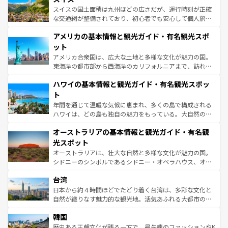
を参照してほしい。
ドイツ情報は
コンテンツ一覧
を参照してほしい。
ティー、ビール好きにはたまらない英国パブ、サッカー観
スイスの国土面積は九州ほどの広さだが、運行時刻が正確
戦など、本場だからこそできる体験も豊富。イギリスを旅
な交通網が整備されており、初心者でも安心して個人旅行
して楽しみつくそう。 なお、新着のイギリス情報は
コンテ
を楽しめる。日本同様に時刻表どおりの旅が可能だ。中世
アメリカの基本情報と観光ガイド・有名観光スポ
ンツ一覧
を参照してほしい。
の建物がそのまま残る町や、スイスならではのユニークな
博物館もあり、アルプス観光だけでなく町歩きも満喫する
ット
ことができる。国民の所得が高いため物価も高いが、旅行
アメリカ合衆国は、広大な土地と多様な文化が魅力の国。
者向けの交通パス提供のサービスもあり、うまく活用すれ
東海岸の都市部から西海岸のカリフォルニアまで、訪れる
ば市内交通費無料で観光を楽しむこともできる。 なお、新
場所ごとに異なる風景と体験が待っている。ニューヨーク
着のスイス情報は
コンテンツ一覧
を参照してほしい。
ハワイの基本情報と観光ガイド・有名観光スポッ
のような巨大都市は、観光、ショッピング、エンターテイ
ンメントが詰まった刺激的なスポットだ。一方、アメリカ
ト
西部には大自然が広がり、グランドキャニオンやイエロー
年間を通じて温暖な気候に恵まれ、多くの島で構成される
ストーン国立公園といった絶景が堪能できる。さらに、南
ハワイは、どの島も独自の魅力をもっている。大自然の神
部のニューオーリンズでは、音楽と美食が融合した独特の
秘を感じたいなら、火山が生み出した壮大な景観を誇るハ
文化が魅力。旅行者はアメリカの各地域で異なる魅力を楽
オーストラリアの基本情報と観光ガイド・有名観
ワイ島は見逃せない。また、定番の観光地といえばオアフ
しみながら、その多様性と豊かな歴史を感じることができ
島だが、静かな自然を求めるならマウイ島やカウアイ島が
光スポット
るだろう。車でのロードトリップや列車の旅も、アメリカ
おすすめ。エメラルドグリーンに輝く海をはじめ、豊かな
オーストラリアは、壮大な自然と多様な文化が魅力の国。
ならではの贅沢な旅のスタイルだ。 なお、新着のアメリカ
文化や歴史が息づいている。「アロハスピリット」と呼ば
シドニーのシンボルであるシドニー・オペラハウス、オー
情報は
コンテンツ一覧
を参照してほしい。
れるおもてなしの心で訪れる人々を迎えてくれるハワイの
ストラリア東海岸北部に広がる大サンゴ礁地帯グレートバ
人々、おいしいローカルフードやハワイアンミュージッ
台湾
リアリーフや大陸中央部にそびえるウルル（エアーズロッ
ク、伝統的なフラダンスなど、すべてがハワイの魅力を彩
ク）、タスマニアの美しい原生林やケアンズの熱帯雨林な
日本から約４時間ほどでたどり着く台湾は、多彩な文化と
っている。訪れるたびに新しい発見と感動が待っているハ
ど、見どころがたくさん。また、カフェやワイン、オージ
自然が織りなす魅力的な観光地。活気あふれる大都市の台
ワイを、存分に味わってほしい。 なお、新着のハワイ情報
ービーフなどの食文化も豊かで、美味しいものであふれて
北やノスタルジックな町並みが人気な九份（ジォウフェ
は
コンテンツ一覧
を参照してほしい。
韓国
いる。アクティビティも充実しており、サーフィンやダイ
ン）、静ひつな山岳地帯である台湾東部など、都市の喧騒
ビング、ハイキングなど、アウトドア好きにはたまらな
と山間の静けさが共存しており、訪れる人に新しい発見と
歴史ある王朝文化が残る一方で、最先端のファッションやK