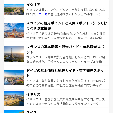
イタリア
イタリアは歴史、文化、グルメ、自然と多彩な魅力にあふ
れた国。
ローマ
の古代遺跡やフィレンツェのルネッサンス
美術、ヴェネツィアの運河など、歴史あるスポットはもち
スペインの観光ポイントと人気スポット・知ってお
ろん、トスカーナの美しい田園風景やアマルフィ海岸の絶
景など、自然景観も見逃せない。観光の合間には、本場の
くべき基本情報
ピザやパスタなど、絶品のイタリア料理を堪能することも
イベリア半島のほぼ80％を占めるスペインは、太陽が降り
できる。朝目覚めてから夜眠るまで、すべての瞬間を楽し
注ぐ地中海沿岸から雄大なピレネー山脈まで、多彩な自然
ませてくれるイタリアで、忘れられない旅をしてみよう！
と文化が詰まったヨーロッパ屈指の旅行先だ。多様な地域
なお、新着のイタリア情報は
コンテンツ一覧
を参照してほ
フランスの基本情報と観光ガイド・有名観光スポ
文化が根付くこの国では、情熱的なフラメンコ、熱気あふ
しい。
れる闘牛、そして美味しいタパスが生活の一部となってい
ット
る。首都マドリードの洗練された雰囲気や、バルセロナの
フランスは、世界中の旅行者を魅了し続けるヨーロッパ屈
アートに溢れた街角から、地方では古代ローマ遺跡や中世
指の観光地だ。首都パリのエッフェル塔やルーブル美術館
の城塞都市、穏やかなビーチリゾートまで多彩な表情を見
といった象徴的なスポットから、田舎町の古風な美しさま
せる。地方によって風土や気候が異なるスペインはその個
ドイツの基本情報と観光ガイド・有名観光スポッ
で、幅広い魅力が詰まっている。華麗な宮殿、歴史的な大
性で訪れる人を魅了する。 なお、新着のスペイン情報は
コ
聖堂、美しいビーチ、そして豊かな自然が、訪れる者を心
ト
ンテンツ一覧
を参照してほしい。
から魅了する。また、フランスは美食の国としても知ら
ドイツは、豊かな歴史と多彩な文化が交差するヨーロッパ
れ、フランス料理はユネスコ無形文化遺産にも登録されて
の中心に位置する国。中世の街並みが残るロマンチック街
いる。シャンパンの発祥地であるランス、プロヴァンスの
道から、未来を先取りするようなモダンな都市まで多様な
香り高いラベンダー畑など、多彩な楽しみ方が可能だ。さ
イギリス
顔を持つこの国は、どこを歩いても飽きることがない。ベ
らに、パリ以外の地域にも魅力が溢れており、どの街角に
ルリンの文化的活気、バイエルン州のアルプスの絶景、そ
イギリスは、古きよき伝統と最先端が共存する国。ウェス
も豊かな歴史と文化が息づいている。パリ以外の個性あふ
してライン川沿いのワイン畑といった風景は必見。ビール
トミンスター寺院や大英博物館のようなランドマーク、歴
れる地方に足を運ぶとそれぞれで全く異なる文化を体験で
とソーセージを味わいながら地元の人と過ごす楽しい時間
史ある大学都市、美しい丘陵地帯や牧歌的な風景など、エ
きるだろう。 なお、新着のフランス情報は
コンテンツ一覧
スイス
は、お酒好きな人にはぜひ体験してほしい。 なお、新着の
リアごとに異なる魅力がある。また、優雅なアフタヌーン