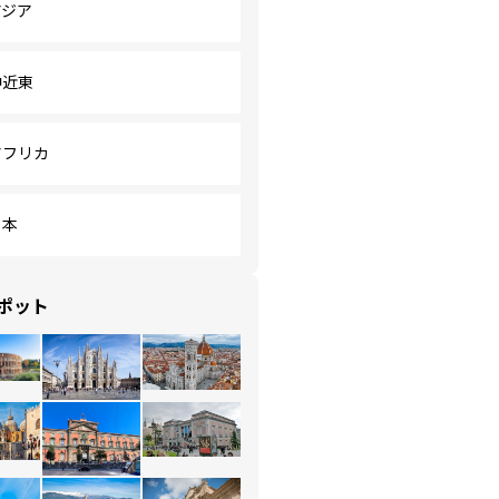
アジア
中近東
アフリカ
日本
ポット