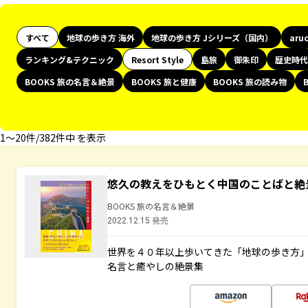
すべて
地球の歩き方 海外
地球の歩き方 Jシリーズ（国内）
aru
ランキング&テクニック
Resort Style
島旅
御朱印
歴史時代
BOOKS 旅の名言＆絶景
BOOKS 旅と健康
BOOKS 旅の読み物
1〜20件/382件中 を表示
悠久の教えをひもとく中国のことばと絶
BOOKS 旅の名言＆絶景
2022.12.15 発売
世界を４０年以上歩いてきた「地球の歩き方
名言と癒やしの絶景集