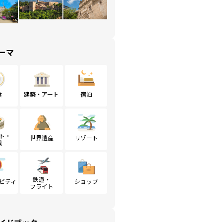
ーマ
食
建築・アート
宿泊
ト・
世界遺産
リゾート
戦
鉄道・
ビティ
ショップ
フライト