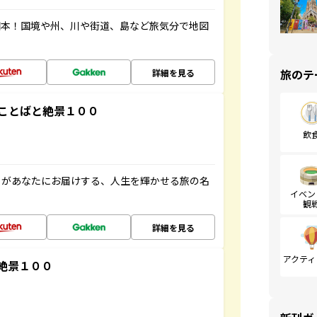
図本！国境や州、川や街道、島など旅気分で地図
旅のテ
詳細を見る
ことばと絶景１００
飲
」があなたにお届けする、人生を輝かせる旅の名
イベン
観
詳細を見る
アクティ
絶景１００