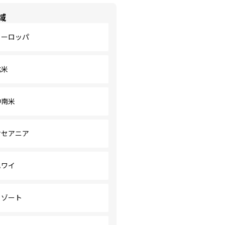
域
ヨーロッパ
北米
中南米
オセアニア
ハワイ
リゾート