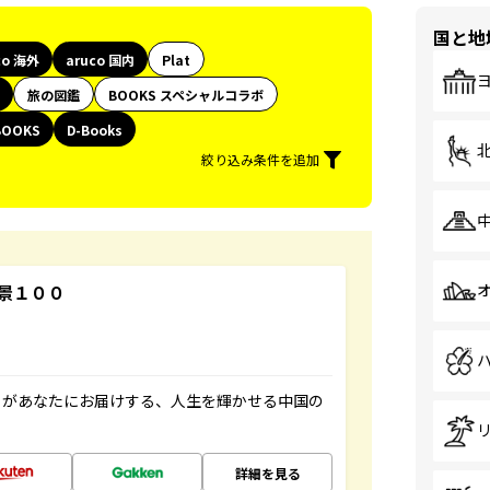
国と地
co 海外
aruco 国内
Plat
旅の図鑑
BOOKS スペシャルコラボ
BOOKS
D-Books
絞り込み条件を追加
景１００
」があなたにお届けする、人生を輝かせる中国の
詳細を見る