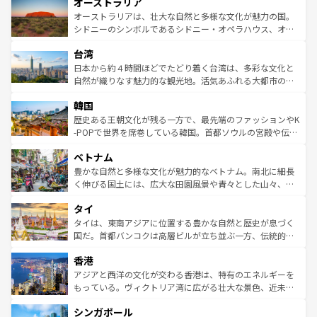
オーストラリア
部のニューオーリンズでは、音楽と美食が融合した独特の
ワイ島は見逃せない。また、定番の観光地といえばオアフ
文化が魅力。旅行者はアメリカの各地域で異なる魅力を楽
島だが、静かな自然を求めるならマウイ島やカウアイ島が
オーストラリアは、壮大な自然と多様な文化が魅力の国。
しみながら、その多様性と豊かな歴史を感じることができ
おすすめ。エメラルドグリーンに輝く海をはじめ、豊かな
シドニーのシンボルであるシドニー・オペラハウス、オー
るだろう。車でのロードトリップや列車の旅も、アメリカ
文化や歴史が息づいている。「アロハスピリット」と呼ば
ストラリア東海岸北部に広がる大サンゴ礁地帯グレートバ
ならではの贅沢な旅のスタイルだ。 なお、新着のアメリカ
台湾
れるおもてなしの心で訪れる人々を迎えてくれるハワイの
リアリーフや大陸中央部にそびえるウルル（エアーズロッ
情報は
コンテンツ一覧
を参照してほしい。
人々、おいしいローカルフードやハワイアンミュージッ
ク）、タスマニアの美しい原生林やケアンズの熱帯雨林な
日本から約４時間ほどでたどり着く台湾は、多彩な文化と
ク、伝統的なフラダンスなど、すべてがハワイの魅力を彩
ど、見どころがたくさん。また、カフェやワイン、オージ
自然が織りなす魅力的な観光地。活気あふれる大都市の台
っている。訪れるたびに新しい発見と感動が待っているハ
ービーフなどの食文化も豊かで、美味しいものであふれて
北やノスタルジックな町並みが人気な九份（ジォウフェ
ワイを、存分に味わってほしい。 なお、新着のハワイ情報
韓国
いる。アクティビティも充実しており、サーフィンやダイ
ン）、静ひつな山岳地帯である台湾東部など、都市の喧騒
は
コンテンツ一覧
を参照してほしい。
ビング、ハイキングなど、アウトドア好きにはたまらな
と山間の静けさが共存しており、訪れる人に新しい発見と
歴史ある王朝文化が残る一方で、最先端のファッションやK
い。オーストラリアの多彩な魅力を存分に味わいつくそ
驚きをもたらしてくれる。また、奥深い台湾の食文化も魅
-POPで世界を席巻している韓国。首都ソウルの宮殿や伝統
う。 なお、新着のオーストラリア情報は
コンテンツ一覧
を
力で、夜市などの屋台グルメから高級料理、ヘルシーで美
家屋が並ぶエリアでは韓国の歴史と文化に浸ることがで
参照してほしい。
ベトナム
容にもいいと評判のスイーツなど、バラエティ豊かな料理
き、地方に足を延ばせば四季折々の自然美を楽しむことが
が味わえる。 なお、新着の台湾情報は
コンテンツ一覧
を参
できる。そして、キムチや焼肉、絶品のストリートフード
豊かな自然と多様な文化が魅力的なベトナム。南北に細長
照してほしい。
まで、さまざまな韓国料理が待っている。夜には、韓国な
く伸びる国土には、広大な田園風景や青々とした山々、世
らではのナイトライフも堪能できる。あたたかいホスピタ
界遺産に登録された壮大な自然景観が点在し、都市部では
タイ
リティに包まれながら、韓国の多彩な魅力を心ゆくまで味
急速な発展と共に伝統が息づく。ハノイの古い町並みやホ
わってみてほしい。 なお、新着の韓国情報は
コンテンツ一
ーチミン市のフランス統治時代の建物も、独特の雰囲気を
タイは、東南アジアに位置する豊かな自然と歴史が息づく
覧
を参照してほしい。
醸し出している。また、バラエティの豊かさとおいしさで
国だ。首都バンコクは高層ビルが立ち並ぶ一方、伝統的な
世界中の食通を魅了してやまないベトナム料理も魅力のひ
寺院や市場がいたるところに点在し、古きよき文化と現代
香港
とつ。フォーやバインミー、ベトナムコーヒーなどは、ぜ
の活気が交差している。北部ではチェンマイなどの山岳地
ひ現地で味わいたい。どの地域を訪れてもあたたかい人々
帯で自然と触れ合い、南部ではプーケットやクラビの美し
アジアと西洋の文化が交わる香港は、特有のエネルギーを
が旅行者を迎えてくれるので、きっと忘れられない旅にな
いビーチでリゾート気分を楽しむことができる。タイ料理
もっている。ヴィクトリア湾に広がる壮大な景色、近未来
るはずだ。 なお、新着のベトナム情報は
コンテンツ一覧
を
は世界的に有名で、屋台から高級レストランまで味覚を刺
的なアートスポット、そして歴史と現代が融合した町並
参照してほしい。
シンガポール
激する。気候は一年中温暖で、どの季節にも異なる楽しみ
み、どこを訪れても感動するはず。観光スポットが密集し