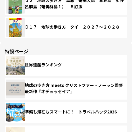
０２ 地球の歩き方 島旅 奄美大島 喜界島 加計
呂麻島（奄美群島１） ５訂版
Ｄ１７ 地球の歩き方 タイ ２０２７～２０２８
特設ページ
世界遺産ランキング
地球の歩き方 meets クリストファー・ノーラン監督
最新作『オデュッセイア』
準備も滞在もスマートに！ トラベルハック2026