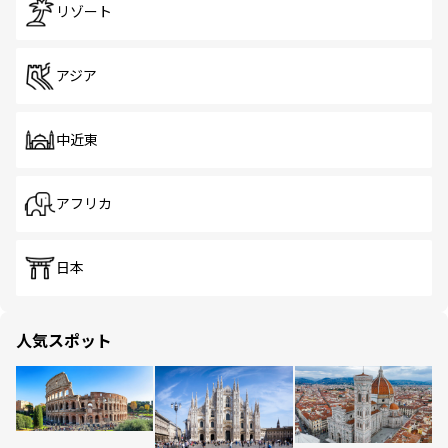
リゾート
アジア
中近東
アフリカ
日本
人気スポット