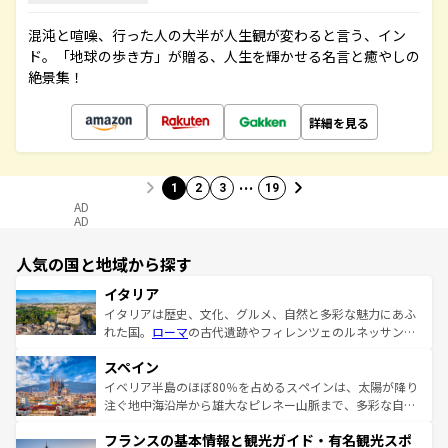
混沌と喧噪、行った人の大半が人生観が変わると言う、イン
ド。「地球の歩き方」が贈る、人生を輝かせる名言と癒やしの
絶景集！
詳細を見る
…
1
2
3
19
AD
AD
人気の国と地域から探す
イタリア
イタリアは歴史、文化、グルメ、自然と多彩な魅力にあふ
れた国。
ローマ
の古代遺跡やフィレンツェのルネッサンス
美術、ヴェネツィアの運河など、歴史あるスポットはもち
スペイン
ろん、トスカーナの美しい田園風景やアマルフィ海岸の絶
景など、自然景観も見逃せない。観光の合間には、本場の
イベリア半島のほぼ80％を占めるスペインは、太陽が降り
ピザやパスタなど、絶品のイタリア料理を堪能することも
注ぐ地中海沿岸から雄大なピレネー山脈まで、多彩な自然
できる。朝目覚めてから夜眠るまで、すべての瞬間を楽し
と文化が詰まったヨーロッパ屈指の旅行先だ。多様な地域
フランスの基本情報と観光ガイド・有名観光スポ
ませてくれるイタリアで、忘れられない旅をしてみよう！
文化が根付くこの国では、情熱的なフラメンコ、熱気あふ