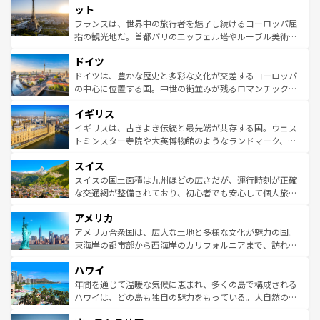
なお、新着のイタリア情報は
コンテンツ一覧
を参照してほ
れる闘牛、そして美味しいタパスが生活の一部となってい
ット
しい。
る。首都マドリードの洗練された雰囲気や、バルセロナの
フランスは、世界中の旅行者を魅了し続けるヨーロッパ屈
アートに溢れた街角から、地方では古代ローマ遺跡や中世
指の観光地だ。首都パリのエッフェル塔やルーブル美術館
の城塞都市、穏やかなビーチリゾートまで多彩な表情を見
といった象徴的なスポットから、田舎町の古風な美しさま
せる。地方によって風土や気候が異なるスペインはその個
ドイツ
で、幅広い魅力が詰まっている。華麗な宮殿、歴史的な大
性で訪れる人を魅了する。 なお、新着のスペイン情報は
コ
聖堂、美しいビーチ、そして豊かな自然が、訪れる者を心
ドイツは、豊かな歴史と多彩な文化が交差するヨーロッパ
ンテンツ一覧
を参照してほしい。
から魅了する。また、フランスは美食の国としても知ら
の中心に位置する国。中世の街並みが残るロマンチック街
れ、フランス料理はユネスコ無形文化遺産にも登録されて
道から、未来を先取りするようなモダンな都市まで多様な
イギリス
いる。シャンパンの発祥地であるランス、プロヴァンスの
顔を持つこの国は、どこを歩いても飽きることがない。ベ
香り高いラベンダー畑など、多彩な楽しみ方が可能だ。さ
ルリンの文化的活気、バイエルン州のアルプスの絶景、そ
イギリスは、古きよき伝統と最先端が共存する国。ウェス
らに、パリ以外の地域にも魅力が溢れており、どの街角に
してライン川沿いのワイン畑といった風景は必見。ビール
トミンスター寺院や大英博物館のようなランドマーク、歴
も豊かな歴史と文化が息づいている。パリ以外の個性あふ
とソーセージを味わいながら地元の人と過ごす楽しい時間
史ある大学都市、美しい丘陵地帯や牧歌的な風景など、エ
れる地方に足を運ぶとそれぞれで全く異なる文化を体験で
スイス
は、お酒好きな人にはぜひ体験してほしい。 なお、新着の
リアごとに異なる魅力がある。また、優雅なアフタヌーン
きるだろう。 なお、新着のフランス情報は
コンテンツ一覧
ドイツ情報は
コンテンツ一覧
を参照してほしい。
ティー、ビール好きにはたまらない英国パブ、サッカー観
スイスの国土面積は九州ほどの広さだが、運行時刻が正確
を参照してほしい。
戦など、本場だからこそできる体験も豊富。イギリスを旅
な交通網が整備されており、初心者でも安心して個人旅行
して楽しみつくそう。 なお、新着のイギリス情報は
コンテ
を楽しめる。日本同様に時刻表どおりの旅が可能だ。中世
アメリカ
ンツ一覧
を参照してほしい。
の建物がそのまま残る町や、スイスならではのユニークな
博物館もあり、アルプス観光だけでなく町歩きも満喫する
アメリカ合衆国は、広大な土地と多様な文化が魅力の国。
ことができる。国民の所得が高いため物価も高いが、旅行
東海岸の都市部から西海岸のカリフォルニアまで、訪れる
者向けの交通パス提供のサービスもあり、うまく活用すれ
場所ごとに異なる風景と体験が待っている。ニューヨーク
ハワイ
ば市内交通費無料で観光を楽しむこともできる。 なお、新
のような巨大都市は、観光、ショッピング、エンターテイ
着のスイス情報は
コンテンツ一覧
を参照してほしい。
ンメントが詰まった刺激的なスポットだ。一方、アメリカ
年間を通じて温暖な気候に恵まれ、多くの島で構成される
西部には大自然が広がり、グランドキャニオンやイエロー
ハワイは、どの島も独自の魅力をもっている。大自然の神
ストーン国立公園といった絶景が堪能できる。さらに、南
秘を感じたいなら、火山が生み出した壮大な景観を誇るハ