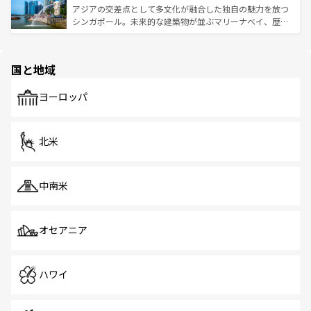
が待っている。親しみやすいタイの人々、仏教を中心とし
ており、効率よく見どころを回れるのも魅力。息をのむよ
アジアの交差点として多文化が融合した独自の魅力を放つ
た文化、そして多様な観光資源が、訪れる旅人を魅了し続
うな絶景から文化的な体験まで、香港を存分に楽しみ尽く
シンガポール。未来的な建築物が並ぶマリーナベイ、歴史
ける。 なお、新着のタイ情報は
コンテンツ一覧
を参照して
そう。 なお、新着の香港情報は
コンテンツ一覧
を参照して
と伝統を感じられるエスニックタウン、多数の緑豊かな公
ほしい。
ほしい。
園や自然保護区など、自然が調和した近代的な景観と文化
の多様性あふれるカラフルな町は、どこを歩いても新しい
国と地域
発見がある。さらに、治安のよさや充実した公共交通機関
も、旅行者にとっては魅力的なポイント。グルメも豊富
で、ホーカーズは地元の風情を楽しめる外せないスポット
ヨーロッパ
だ。訪れる人を飽きさせないシンガポールで、多様な魅力
を体感しよう。 なお、新着のシンガポール情報は
コンテン
ツ一覧
を参照してほしい。
北米
中南米
オセアニア
ハワイ