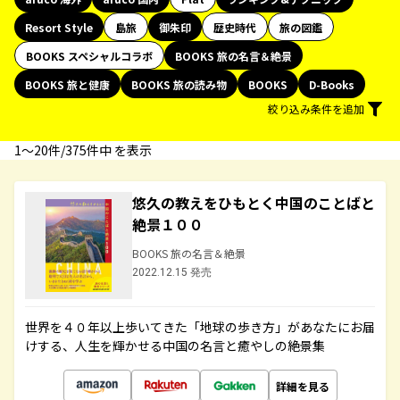
Resort Style
島旅
御朱印
歴史時代
旅の図鑑
BOOKS スペシャルコラボ
BOOKS 旅の名言＆絶景
BOOKS 旅と健康
BOOKS 旅の読み物
BOOKS
D-Books
絞り込み条件を追加
1〜20件/375件中 を表示
悠久の教えをひもとく中国のことばと
絶景１００
BOOKS 旅の名言＆絶景
2022.12.15 発売
世界を４０年以上歩いてきた「地球の歩き方」があなたにお届
けする、人生を輝かせる中国の名言と癒やしの絶景集
詳細を見る