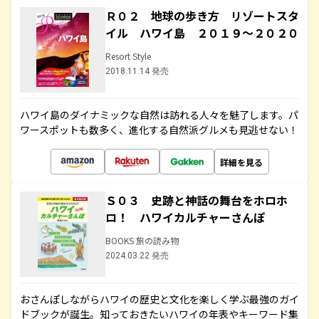
Ｒ０２ 地球の歩き方 リゾートスタ
イル ハワイ島 ２０１９～２０２０
Resort Style
2018.11.14 発売
ハワイ島のダイナミックな自然は訪れる人々を魅了します。パ
ワースポットも数多く、進化する自然派グルメも見逃せない！
詳細を見る
Ｓ０３ 史跡と神話の舞台をホロホ
ロ！ ハワイカルチャーさんぽ
BOOKS 旅の読み物
2024.03.22 発売
おさんぽしながらハワイの歴史と文化を楽しく学ぶ最強のガイ
ドブックが誕生。知っておきたいハワイの年表やキーワード集