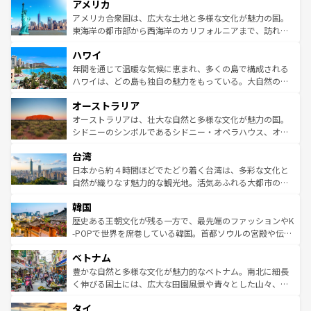
アメリカ
ンツ一覧
を参照してほしい。
の建物がそのまま残る町や、スイスならではのユニークな
博物館もあり、アルプス観光だけでなく町歩きも満喫する
アメリカ合衆国は、広大な土地と多様な文化が魅力の国。
ことができる。国民の所得が高いため物価も高いが、旅行
東海岸の都市部から西海岸のカリフォルニアまで、訪れる
者向けの交通パス提供のサービスもあり、うまく活用すれ
場所ごとに異なる風景と体験が待っている。ニューヨーク
ハワイ
ば市内交通費無料で観光を楽しむこともできる。 なお、新
のような巨大都市は、観光、ショッピング、エンターテイ
着のスイス情報は
コンテンツ一覧
を参照してほしい。
ンメントが詰まった刺激的なスポットだ。一方、アメリカ
年間を通じて温暖な気候に恵まれ、多くの島で構成される
西部には大自然が広がり、グランドキャニオンやイエロー
ハワイは、どの島も独自の魅力をもっている。大自然の神
ストーン国立公園といった絶景が堪能できる。さらに、南
秘を感じたいなら、火山が生み出した壮大な景観を誇るハ
オーストラリア
部のニューオーリンズでは、音楽と美食が融合した独特の
ワイ島は見逃せない。また、定番の観光地といえばオアフ
文化が魅力。旅行者はアメリカの各地域で異なる魅力を楽
島だが、静かな自然を求めるならマウイ島やカウアイ島が
オーストラリアは、壮大な自然と多様な文化が魅力の国。
しみながら、その多様性と豊かな歴史を感じることができ
おすすめ。エメラルドグリーンに輝く海をはじめ、豊かな
シドニーのシンボルであるシドニー・オペラハウス、オー
るだろう。車でのロードトリップや列車の旅も、アメリカ
文化や歴史が息づいている。「アロハスピリット」と呼ば
ストラリア東海岸北部に広がる大サンゴ礁地帯グレートバ
ならではの贅沢な旅のスタイルだ。 なお、新着のアメリカ
台湾
れるおもてなしの心で訪れる人々を迎えてくれるハワイの
リアリーフや大陸中央部にそびえるウルル（エアーズロッ
情報は
コンテンツ一覧
を参照してほしい。
人々、おいしいローカルフードやハワイアンミュージッ
ク）、タスマニアの美しい原生林やケアンズの熱帯雨林な
日本から約４時間ほどでたどり着く台湾は、多彩な文化と
ク、伝統的なフラダンスなど、すべてがハワイの魅力を彩
ど、見どころがたくさん。また、カフェやワイン、オージ
自然が織りなす魅力的な観光地。活気あふれる大都市の台
っている。訪れるたびに新しい発見と感動が待っているハ
ービーフなどの食文化も豊かで、美味しいものであふれて
北やノスタルジックな町並みが人気な九份（ジォウフェ
ワイを、存分に味わってほしい。 なお、新着のハワイ情報
韓国
いる。アクティビティも充実しており、サーフィンやダイ
ン）、静ひつな山岳地帯である台湾東部など、都市の喧騒
は
コンテンツ一覧
を参照してほしい。
ビング、ハイキングなど、アウトドア好きにはたまらな
と山間の静けさが共存しており、訪れる人に新しい発見と
歴史ある王朝文化が残る一方で、最先端のファッションやK
い。オーストラリアの多彩な魅力を存分に味わいつくそ
驚きをもたらしてくれる。また、奥深い台湾の食文化も魅
-POPで世界を席巻している韓国。首都ソウルの宮殿や伝統
う。 なお、新着のオーストラリア情報は
コンテンツ一覧
を
力で、夜市などの屋台グルメから高級料理、ヘルシーで美
家屋が並ぶエリアでは韓国の歴史と文化に浸ることがで
参照してほしい。
ベトナム
容にもいいと評判のスイーツなど、バラエティ豊かな料理
き、地方に足を延ばせば四季折々の自然美を楽しむことが
が味わえる。 なお、新着の台湾情報は
コンテンツ一覧
を参
できる。そして、キムチや焼肉、絶品のストリートフード
豊かな自然と多様な文化が魅力的なベトナム。南北に細長
照してほしい。
まで、さまざまな韓国料理が待っている。夜には、韓国な
く伸びる国土には、広大な田園風景や青々とした山々、世
らではのナイトライフも堪能できる。あたたかいホスピタ
界遺産に登録された壮大な自然景観が点在し、都市部では
タイ
リティに包まれながら、韓国の多彩な魅力を心ゆくまで味
急速な発展と共に伝統が息づく。ハノイの古い町並みやホ