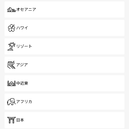
オセアニア
ハワイ
リゾート
アジア
中近東
アフリカ
日本