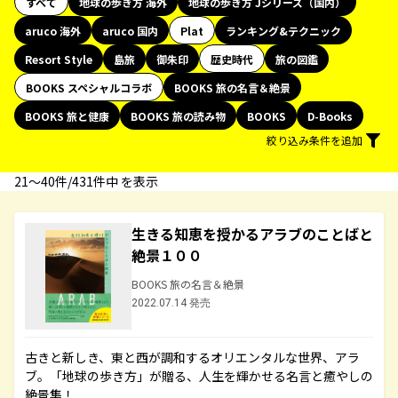
すべて
地球の歩き方 海外
地球の歩き方 Jシリーズ（国内）
aruco 海外
aruco 国内
Plat
ランキング&テクニック
Resort Style
島旅
御朱印
歴史時代
旅の図鑑
BOOKS スペシャルコラボ
BOOKS 旅の名言＆絶景
BOOKS 旅と健康
BOOKS 旅の読み物
BOOKS
D-Books
絞り込み条件を追加
21〜40件/431件中 を表示
生きる知恵を授かるアラブのことばと
絶景１００
BOOKS 旅の名言＆絶景
2022.07.14 発売
古きと新しき、東と西が調和するオリエンタルな世界、アラ
ブ。「地球の歩き方」が贈る、人生を輝かせる名言と癒やしの
絶景集！