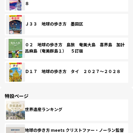
８
Ｊ３３ 地球の歩き方 墨田区
０２ 地球の歩き方 島旅 奄美大島 喜界島 加計
呂麻島（奄美群島１） ５訂版
Ｄ１７ 地球の歩き方 タイ ２０２７～２０２８
特設ページ
世界遺産ランキング
地球の歩き方 meets クリストファー・ノーラン監督