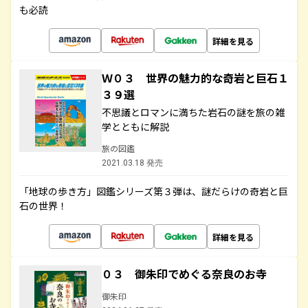
も必読
詳細を見る
Ｗ０３ 世界の魅力的な奇岩と巨石１
３９選
不思議とロマンに満ちた岩石の謎を旅の雑
学とともに解説
旅の図鑑
2021.03.18 発売
「地球の歩き方」図鑑シリーズ第３弾は、謎だらけの奇岩と巨
石の世界！
詳細を見る
０３ 御朱印でめぐる奈良のお寺
御朱印