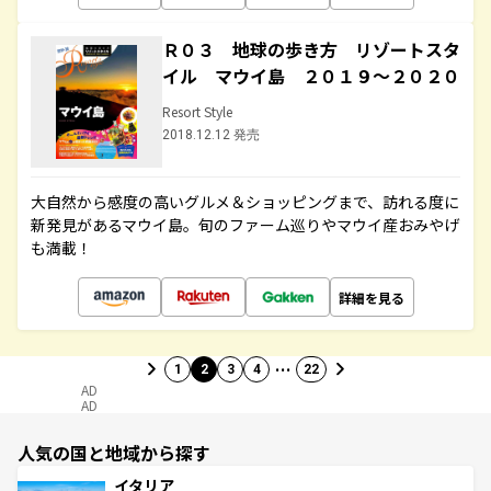
Ｒ０３ 地球の歩き方 リゾートスタ
イル マウイ島 ２０１９～２０２０
Resort Style
2018.12.12 発売
大自然から感度の高いグルメ＆ショッピングまで、訪れる度に
新発見があるマウイ島。旬のファーム巡りやマウイ産おみやげ
も満載！
詳細を見る
…
1
2
3
4
22
AD
AD
人気の国と地域から探す
イタリア