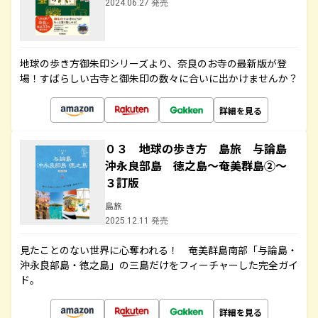
2024.06.27 発売
地球の歩き方御朱印シリーズより、奈良のお寺の最新版が登
場！すばらしい古寺と御朱印の数々に合いに出かけませんか？
詳細を見る
０３ 地球の歩き方 島旅 与論島
沖永良部島 徳之島～奄美群島②～
３訂版
島旅
2025.12.11 発売
見たことのない世界に心奪われる！ 奄美群島南部「与論島・
沖永良部島・徳之島」の三島だけをフィーチャーした完全ガイ
ド。
詳細を見る