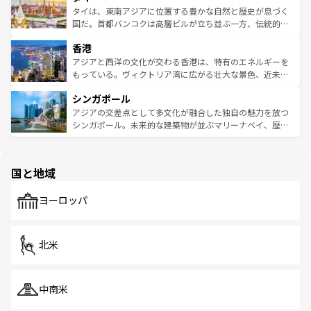
わってみてほしい。 なお、新着の韓国情報は
コンテンツ一
ーチミン市のフランス統治時代の建物も、独特の雰囲気を
タイは、東南アジアに位置する豊かな自然と歴史が息づく
覧
を参照してほしい。
醸し出している。また、バラエティの豊かさとおいしさで
国だ。首都バンコクは高層ビルが立ち並ぶ一方、伝統的な
世界中の食通を魅了してやまないベトナム料理も魅力のひ
寺院や市場がいたるところに点在し、古きよき文化と現代
香港
とつ。フォーやバインミー、ベトナムコーヒーなどは、ぜ
の活気が交差している。北部ではチェンマイなどの山岳地
ひ現地で味わいたい。どの地域を訪れてもあたたかい人々
帯で自然と触れ合い、南部ではプーケットやクラビの美し
アジアと西洋の文化が交わる香港は、特有のエネルギーを
が旅行者を迎えてくれるので、きっと忘れられない旅にな
いビーチでリゾート気分を楽しむことができる。タイ料理
もっている。ヴィクトリア湾に広がる壮大な景色、近未来
るはずだ。 なお、新着のベトナム情報は
コンテンツ一覧
を
は世界的に有名で、屋台から高級レストランまで味覚を刺
的なアートスポット、そして歴史と現代が融合した町並
参照してほしい。
シンガポール
激する。気候は一年中温暖で、どの季節にも異なる楽しみ
み、どこを訪れても感動するはず。観光スポットが密集し
が待っている。親しみやすいタイの人々、仏教を中心とし
ており、効率よく見どころを回れるのも魅力。息をのむよ
アジアの交差点として多文化が融合した独自の魅力を放つ
た文化、そして多様な観光資源が、訪れる旅人を魅了し続
うな絶景から文化的な体験まで、香港を存分に楽しみ尽く
シンガポール。未来的な建築物が並ぶマリーナベイ、歴史
ける。 なお、新着のタイ情報は
コンテンツ一覧
を参照して
そう。 なお、新着の香港情報は
コンテンツ一覧
を参照して
と伝統を感じられるエスニックタウン、多数の緑豊かな公
ほしい。
ほしい。
園や自然保護区など、自然が調和した近代的な景観と文化
の多様性あふれるカラフルな町は、どこを歩いても新しい
国と地域
発見がある。さらに、治安のよさや充実した公共交通機関
も、旅行者にとっては魅力的なポイント。グルメも豊富
で、ホーカーズは地元の風情を楽しめる外せないスポット
ヨーロッパ
だ。訪れる人を飽きさせないシンガポールで、多様な魅力
を体感しよう。 なお、新着のシンガポール情報は
コンテン
ツ一覧
を参照してほしい。
北米
中南米