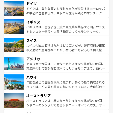
せる。地方によって風土や気候が異なるスペインはその個
ドイツ
で、幅広い魅力が詰まっている。華麗な宮殿、歴史的な大
性で訪れる人を魅了する。 なお、新着のスペイン情報は
コ
聖堂、美しいビーチ、そして豊かな自然が、訪れる者を心
ドイツは、豊かな歴史と多彩な文化が交差するヨーロッパ
ンテンツ一覧
を参照してほしい。
から魅了する。また、フランスは美食の国としても知ら
の中心に位置する国。中世の街並みが残るロマンチック街
れ、フランス料理はユネスコ無形文化遺産にも登録されて
道から、未来を先取りするようなモダンな都市まで多様な
イギリス
いる。シャンパンの発祥地であるランス、プロヴァンスの
顔を持つこの国は、どこを歩いても飽きることがない。ベ
香り高いラベンダー畑など、多彩な楽しみ方が可能だ。さ
ルリンの文化的活気、バイエルン州のアルプスの絶景、そ
イギリスは、古きよき伝統と最先端が共存する国。ウェス
らに、パリ以外の地域にも魅力が溢れており、どの街角に
してライン川沿いのワイン畑といった風景は必見。ビール
トミンスター寺院や大英博物館のようなランドマーク、歴
も豊かな歴史と文化が息づいている。パリ以外の個性あふ
とソーセージを味わいながら地元の人と過ごす楽しい時間
史ある大学都市、美しい丘陵地帯や牧歌的な風景など、エ
れる地方に足を運ぶとそれぞれで全く異なる文化を体験で
スイス
は、お酒好きな人にはぜひ体験してほしい。 なお、新着の
リアごとに異なる魅力がある。また、優雅なアフタヌーン
きるだろう。 なお、新着のフランス情報は
コンテンツ一覧
ドイツ情報は
コンテンツ一覧
を参照してほしい。
ティー、ビール好きにはたまらない英国パブ、サッカー観
スイスの国土面積は九州ほどの広さだが、運行時刻が正確
を参照してほしい。
戦など、本場だからこそできる体験も豊富。イギリスを旅
な交通網が整備されており、初心者でも安心して個人旅行
して楽しみつくそう。 なお、新着のイギリス情報は
コンテ
を楽しめる。日本同様に時刻表どおりの旅が可能だ。中世
アメリカ
ンツ一覧
を参照してほしい。
の建物がそのまま残る町や、スイスならではのユニークな
博物館もあり、アルプス観光だけでなく町歩きも満喫する
アメリカ合衆国は、広大な土地と多様な文化が魅力の国。
ことができる。国民の所得が高いため物価も高いが、旅行
東海岸の都市部から西海岸のカリフォルニアまで、訪れる
者向けの交通パス提供のサービスもあり、うまく活用すれ
場所ごとに異なる風景と体験が待っている。ニューヨーク
ハワイ
ば市内交通費無料で観光を楽しむこともできる。 なお、新
のような巨大都市は、観光、ショッピング、エンターテイ
着のスイス情報は
コンテンツ一覧
を参照してほしい。
ンメントが詰まった刺激的なスポットだ。一方、アメリカ
年間を通じて温暖な気候に恵まれ、多くの島で構成される
西部には大自然が広がり、グランドキャニオンやイエロー
ハワイは、どの島も独自の魅力をもっている。大自然の神
ストーン国立公園といった絶景が堪能できる。さらに、南
秘を感じたいなら、火山が生み出した壮大な景観を誇るハ
オーストラリア
部のニューオーリンズでは、音楽と美食が融合した独特の
ワイ島は見逃せない。また、定番の観光地といえばオアフ
文化が魅力。旅行者はアメリカの各地域で異なる魅力を楽
島だが、静かな自然を求めるならマウイ島やカウアイ島が
オーストラリアは、壮大な自然と多様な文化が魅力の国。
しみながら、その多様性と豊かな歴史を感じることができ
おすすめ。エメラルドグリーンに輝く海をはじめ、豊かな
シドニーのシンボルであるシドニー・オペラハウス、オー
るだろう。車でのロードトリップや列車の旅も、アメリカ
文化や歴史が息づいている。「アロハスピリット」と呼ば
ストラリア東海岸北部に広がる大サンゴ礁地帯グレートバ