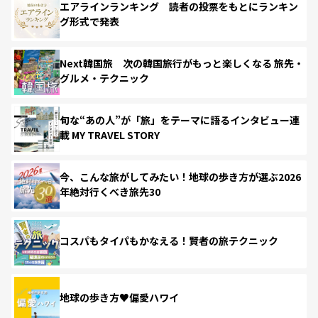
エアラインランキング 読者の投票をもとにランキン
グ形式で発表
Next韓国旅 次の韓国旅行がもっと楽しくなる 旅先・
グルメ・テクニック
旬な“あの人”が「旅」をテーマに語るインタビュー連
載 MY TRAVEL STORY
今、こんな旅がしてみたい！地球の歩き方が選ぶ2026
年絶対行くべき旅先30
コスパもタイパもかなえる！賢者の旅テクニック
地球の歩き方♥偏愛ハワイ