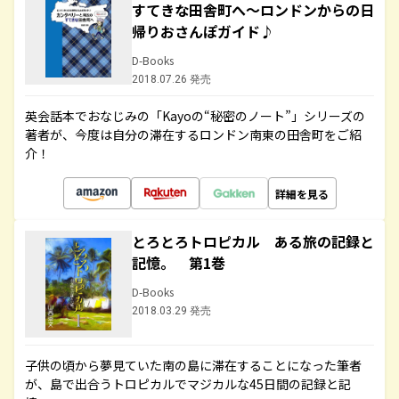
すてきな田舎町へ～ロンドンからの日
帰りおさんぽガイド♪
D-Books
2018.07.26 発売
英会話本でおなじみの「Kayoの“秘密のノート”」シリーズの
著者が、今度は自分の滞在するロンドン南東の田舎町をご紹
介！
詳細を見る
とろとろトロピカル ある旅の記録と
記憶。 第1巻
D-Books
2018.03.29 発売
子供の頃から夢見ていた南の島に滞在することになった筆者
が、島で出合うトロピカルでマジカルな45日間の記録と記