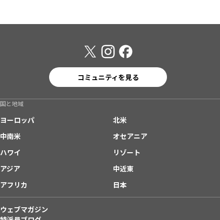
コミュニティを見る
国と地域
ヨーロッパ
北米
中南米
オセアニア
ハワイ
リゾート
アジア
中近東
アフリカ
日本
ウェブマガジン
特派員ブログ