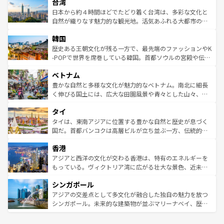
ならではの贅沢な旅のスタイルだ。 なお、新着のアメリカ
台湾
れるおもてなしの心で訪れる人々を迎えてくれるハワイの
リアリーフや大陸中央部にそびえるウルル（エアーズロッ
情報は
コンテンツ一覧
を参照してほしい。
人々、おいしいローカルフードやハワイアンミュージッ
ク）、タスマニアの美しい原生林やケアンズの熱帯雨林な
日本から約４時間ほどでたどり着く台湾は、多彩な文化と
ク、伝統的なフラダンスなど、すべてがハワイの魅力を彩
ど、見どころがたくさん。また、カフェやワイン、オージ
自然が織りなす魅力的な観光地。活気あふれる大都市の台
っている。訪れるたびに新しい発見と感動が待っているハ
ービーフなどの食文化も豊かで、美味しいものであふれて
北やノスタルジックな町並みが人気な九份（ジォウフェ
ワイを、存分に味わってほしい。 なお、新着のハワイ情報
韓国
いる。アクティビティも充実しており、サーフィンやダイ
ン）、静ひつな山岳地帯である台湾東部など、都市の喧騒
は
コンテンツ一覧
を参照してほしい。
ビング、ハイキングなど、アウトドア好きにはたまらな
と山間の静けさが共存しており、訪れる人に新しい発見と
歴史ある王朝文化が残る一方で、最先端のファッションやK
い。オーストラリアの多彩な魅力を存分に味わいつくそ
驚きをもたらしてくれる。また、奥深い台湾の食文化も魅
-POPで世界を席巻している韓国。首都ソウルの宮殿や伝統
う。 なお、新着のオーストラリア情報は
コンテンツ一覧
を
力で、夜市などの屋台グルメから高級料理、ヘルシーで美
家屋が並ぶエリアでは韓国の歴史と文化に浸ることがで
参照してほしい。
ベトナム
容にもいいと評判のスイーツなど、バラエティ豊かな料理
き、地方に足を延ばせば四季折々の自然美を楽しむことが
が味わえる。 なお、新着の台湾情報は
コンテンツ一覧
を参
できる。そして、キムチや焼肉、絶品のストリートフード
豊かな自然と多様な文化が魅力的なベトナム。南北に細長
照してほしい。
まで、さまざまな韓国料理が待っている。夜には、韓国な
く伸びる国土には、広大な田園風景や青々とした山々、世
らではのナイトライフも堪能できる。あたたかいホスピタ
界遺産に登録された壮大な自然景観が点在し、都市部では
タイ
リティに包まれながら、韓国の多彩な魅力を心ゆくまで味
急速な発展と共に伝統が息づく。ハノイの古い町並みやホ
わってみてほしい。 なお、新着の韓国情報は
コンテンツ一
ーチミン市のフランス統治時代の建物も、独特の雰囲気を
タイは、東南アジアに位置する豊かな自然と歴史が息づく
覧
を参照してほしい。
醸し出している。また、バラエティの豊かさとおいしさで
国だ。首都バンコクは高層ビルが立ち並ぶ一方、伝統的な
世界中の食通を魅了してやまないベトナム料理も魅力のひ
寺院や市場がいたるところに点在し、古きよき文化と現代
香港
とつ。フォーやバインミー、ベトナムコーヒーなどは、ぜ
の活気が交差している。北部ではチェンマイなどの山岳地
ひ現地で味わいたい。どの地域を訪れてもあたたかい人々
帯で自然と触れ合い、南部ではプーケットやクラビの美し
アジアと西洋の文化が交わる香港は、特有のエネルギーを
が旅行者を迎えてくれるので、きっと忘れられない旅にな
いビーチでリゾート気分を楽しむことができる。タイ料理
もっている。ヴィクトリア湾に広がる壮大な景色、近未来
るはずだ。 なお、新着のベトナム情報は
コンテンツ一覧
を
は世界的に有名で、屋台から高級レストランまで味覚を刺
的なアートスポット、そして歴史と現代が融合した町並
参照してほしい。
シンガポール
激する。気候は一年中温暖で、どの季節にも異なる楽しみ
み、どこを訪れても感動するはず。観光スポットが密集し
が待っている。親しみやすいタイの人々、仏教を中心とし
ており、効率よく見どころを回れるのも魅力。息をのむよ
アジアの交差点として多文化が融合した独自の魅力を放つ
た文化、そして多様な観光資源が、訪れる旅人を魅了し続
うな絶景から文化的な体験まで、香港を存分に楽しみ尽く
シンガポール。未来的な建築物が並ぶマリーナベイ、歴史
ける。 なお、新着のタイ情報は
コンテンツ一覧
を参照して
そう。 なお、新着の香港情報は
コンテンツ一覧
を参照して
と伝統を感じられるエスニックタウン、多数の緑豊かな公
ほしい。
ほしい。
園や自然保護区など、自然が調和した近代的な景観と文化