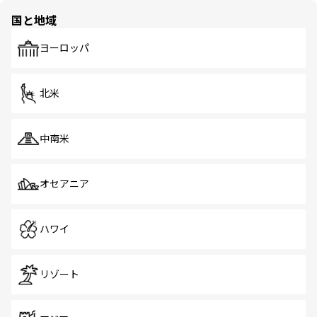
の多様性あふれるカラフルな町は、どこを歩いても新しい
国と地域
発見がある。さらに、治安のよさや充実した公共交通機関
も、旅行者にとっては魅力的なポイント。グルメも豊富
で、ホーカーズは地元の風情を楽しめる外せないスポット
ヨーロッパ
だ。訪れる人を飽きさせないシンガポールで、多様な魅力
を体感しよう。 なお、新着のシンガポール情報は
コンテン
ツ一覧
を参照してほしい。
北米
中南米
オセアニア
ハワイ
リゾート