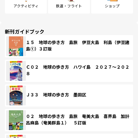
アクティビティ
鉄道・フライト
ショップ
新刊ガイドブック
１５ 地球の歩き方 島旅 伊豆大島 利島（伊豆諸
島①）３訂版
Ｃ０２ 地球の歩き方 ハワイ島 ２０２７～２０２
８
Ｊ３３ 地球の歩き方 墨田区
０２ 地球の歩き方 島旅 奄美大島 喜界島 加計
呂麻島（奄美群島１） ５訂版