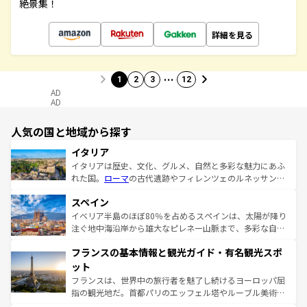
絶景集！
詳細を見る
…
1
2
3
12
AD
AD
人気の国と地域から探す
イタリア
イタリアは歴史、文化、グルメ、自然と多彩な魅力にあふ
れた国。
ローマ
の古代遺跡やフィレンツェのルネッサンス
美術、ヴェネツィアの運河など、歴史あるスポットはもち
スペイン
ろん、トスカーナの美しい田園風景やアマルフィ海岸の絶
景など、自然景観も見逃せない。観光の合間には、本場の
イベリア半島のほぼ80％を占めるスペインは、太陽が降り
ピザやパスタなど、絶品のイタリア料理を堪能することも
注ぐ地中海沿岸から雄大なピレネー山脈まで、多彩な自然
できる。朝目覚めてから夜眠るまで、すべての瞬間を楽し
と文化が詰まったヨーロッパ屈指の旅行先だ。多様な地域
フランスの基本情報と観光ガイド・有名観光スポ
ませてくれるイタリアで、忘れられない旅をしてみよう！
文化が根付くこの国では、情熱的なフラメンコ、熱気あふ
なお、新着のイタリア情報は
コンテンツ一覧
を参照してほ
れる闘牛、そして美味しいタパスが生活の一部となってい
ット
しい。
る。首都マドリードの洗練された雰囲気や、バルセロナの
フランスは、世界中の旅行者を魅了し続けるヨーロッパ屈
アートに溢れた街角から、地方では古代ローマ遺跡や中世
指の観光地だ。首都パリのエッフェル塔やルーブル美術館
の城塞都市、穏やかなビーチリゾートまで多彩な表情を見
といった象徴的なスポットから、田舎町の古風な美しさま