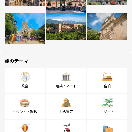
旅のテーマ
飲食
建築・アート
宿泊
イベント・観戦
世界遺産
リゾート