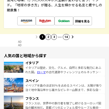
ド。「地球の歩き方」が贈る、人生を輝かせる名言と癒やしの
絶景集！
詳細を見る
…
1
2
3
14
AD
AD
人気の国と地域から探す
イタリア
イタリアは歴史、文化、グルメ、自然と多彩な魅力にあふ
れた国。
ローマ
の古代遺跡やフィレンツェのルネッサンス
美術、ヴェネツィアの運河など、歴史あるスポットはもち
スペイン
ろん、トスカーナの美しい田園風景やアマルフィ海岸の絶
景など、自然景観も見逃せない。観光の合間には、本場の
イベリア半島のほぼ80％を占めるスペインは、太陽が降り
ピザやパスタなど、絶品のイタリア料理を堪能することも
注ぐ地中海沿岸から雄大なピレネー山脈まで、多彩な自然
できる。朝目覚めてから夜眠るまで、すべての瞬間を楽し
と文化が詰まったヨーロッパ屈指の旅行先だ。多様な地域
フランス
ませてくれるイタリアで、忘れられない旅をしてみよう！
文化が根付くこの国では、情熱的なフラメンコ、熱気あふ
なお、新着のイタリア情報は
コンテンツ一覧
を参照してほ
れる闘牛、そして美味しいタパスが生活の一部となってい
フランスは、世界中の旅行者を魅了し続けるヨーロッパ屈
しい。
る。首都マドリードの洗練された雰囲気や、バルセロナの
指の観光地だ。首都パリのエッフェル塔やルーブル美術館