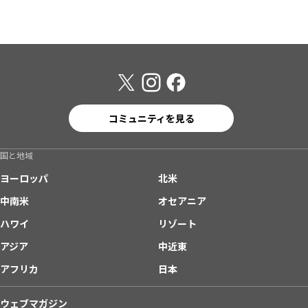
コミュニティを見る
国と地域
ヨーロッパ
北米
中南米
オセアニア
ハワイ
リゾート
アジア
中近東
アフリカ
日本
ウェブマガジン