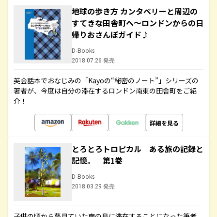
地球の歩き方 カンタベリーと周辺の
すてきな田舎町へ～ロンドンからの日
帰りおさんぽガイド♪
D-Books
2018.07.26 発売
英会話本でおなじみの「Kayoの“秘密のノート”」シリーズの
著者が、今度は自分の滞在するロンドン南東の田舎町をご紹
介！
詳細を見る
とろとろトロピカル ある旅の記録と
記憶。 第1巻
D-Books
2018.03.29 発売
子供の頃から夢見ていた南の島に滞在することになった筆者