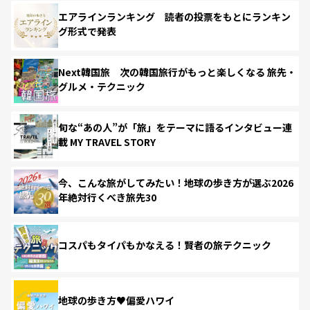
エアラインランキング 読者の投票をもとにランキン
グ形式で発表
Next韓国旅 次の韓国旅行がもっと楽しくなる 旅先・
グルメ・テクニック
旬な“あの人”が「旅」をテーマに語るインタビュー連
載 MY TRAVEL STORY
今、こんな旅がしてみたい！地球の歩き方が選ぶ2026
年絶対行くべき旅先30
コスパもタイパもかなえる！賢者の旅テクニック
地球の歩き方♥偏愛ハワイ