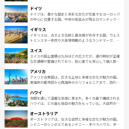
アートに溢れた街角から、地方では古代ローマ遺跡や中世
といった象徴的なスポットから、田舎町の古風な美しさま
ドイツ
の城塞都市、穏やかなビーチリゾートまで多彩な表情を見
で、幅広い魅力が詰まっている。華麗な宮殿、歴史的な大
せる。地方によって風土や気候が異なるスペインはその個
聖堂、美しいビーチ、そして豊かな自然が、訪れる者を心
ドイツは、豊かな歴史と多彩な文化が交差するヨーロッパ
性で訪れる人を魅了する。 なお、新着のスペイン情報は
コ
から魅了する。また、フランスは美食の国としても知ら
の中心に位置する国。中世の街並みが残るロマンチック街
ンテンツ一覧
を参照してほしい。
れ、フランス料理はユネスコ無形文化遺産にも登録されて
道から、未来を先取りするようなモダンな都市まで多様な
イギリス
いる。シャンパンの発祥地であるランス、プロヴァンスの
顔を持つこの国は、どこを歩いても飽きることがない。ベ
香り高いラベンダー畑など、多彩な楽しみ方が可能だ。さ
ルリンの文化的活気、バイエルン州のアルプスの絶景、そ
イギリスは、古きよき伝統と最先端が共存する国。ウェス
らに、パリ以外の地域にも魅力が溢れており、どの街角に
してライン川沿いのワイン畑といった風景は必見。ビール
トミンスター寺院や大英博物館のようなランドマーク、歴
も豊かな歴史と文化が息づいている。パリ以外の個性あふ
とソーセージを味わいながら地元の人と過ごす楽しい時間
史ある大学都市、美しい丘陵地帯や牧歌的な風景など、エ
れる地方に足を運ぶとそれぞれで全く異なる文化を体験で
スイス
は、お酒好きな人にはぜひ体験してほしい。 なお、新着の
リアごとに異なる魅力がある。また、優雅なアフタヌーン
きるだろう。 なお、新着のフランス情報は
コンテンツ一覧
ドイツ情報は
コンテンツ一覧
を参照してほしい。
ティー、ビール好きにはたまらない英国パブ、サッカー観
スイスの国土面積は九州ほどの広さだが、運行時刻が正確
を参照してほしい。
戦など、本場だからこそできる体験も豊富。イギリスを旅
な交通網が整備されており、初心者でも安心して個人旅行
して楽しみつくそう。 なお、新着のイギリス情報は
コンテ
を楽しめる。日本同様に時刻表どおりの旅が可能だ。中世
アメリカ
ンツ一覧
を参照してほしい。
の建物がそのまま残る町や、スイスならではのユニークな
博物館もあり、アルプス観光だけでなく町歩きも満喫する
アメリカ合衆国は、広大な土地と多様な文化が魅力の国。
ことができる。国民の所得が高いため物価も高いが、旅行
東海岸の都市部から西海岸のカリフォルニアまで、訪れる
者向けの交通パス提供のサービスもあり、うまく活用すれ
場所ごとに異なる風景と体験が待っている。ニューヨーク
ハワイ
ば市内交通費無料で観光を楽しむこともできる。 なお、新
のような巨大都市は、観光、ショッピング、エンターテイ
着のスイス情報は
コンテンツ一覧
を参照してほしい。
ンメントが詰まった刺激的なスポットだ。一方、アメリカ
年間を通じて温暖な気候に恵まれ、多くの島で構成される
西部には大自然が広がり、グランドキャニオンやイエロー
ハワイは、どの島も独自の魅力をもっている。大自然の神
ストーン国立公園といった絶景が堪能できる。さらに、南
秘を感じたいなら、火山が生み出した壮大な景観を誇るハ
オーストラリア
部のニューオーリンズでは、音楽と美食が融合した独特の
ワイ島は見逃せない。また、定番の観光地といえばオアフ
文化が魅力。旅行者はアメリカの各地域で異なる魅力を楽
島だが、静かな自然を求めるならマウイ島やカウアイ島が
オーストラリアは、壮大な自然と多様な文化が魅力の国。
しみながら、その多様性と豊かな歴史を感じることができ
おすすめ。エメラルドグリーンに輝く海をはじめ、豊かな
シドニーのシンボルであるシドニー・オペラハウス、オー
るだろう。車でのロードトリップや列車の旅も、アメリカ