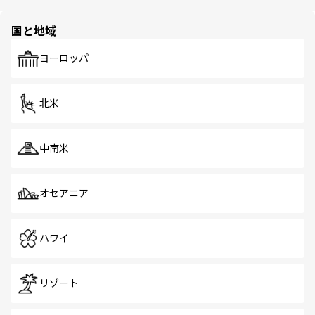
ほしい。
ほしい。
園や自然保護区など、自然が調和した近代的な景観と文化
の多様性あふれるカラフルな町は、どこを歩いても新しい
国と地域
発見がある。さらに、治安のよさや充実した公共交通機関
も、旅行者にとっては魅力的なポイント。グルメも豊富
で、ホーカーズは地元の風情を楽しめる外せないスポット
ヨーロッパ
だ。訪れる人を飽きさせないシンガポールで、多様な魅力
を体感しよう。 なお、新着のシンガポール情報は
コンテン
ツ一覧
を参照してほしい。
北米
中南米
オセアニア
ハワイ
リゾート