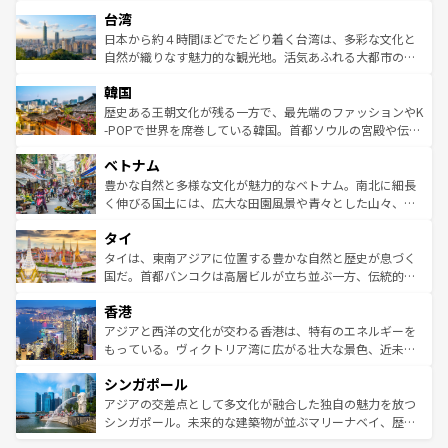
文化や歴史が息づいている。「アロハスピリット」と呼ば
ストラリア東海岸北部に広がる大サンゴ礁地帯グレートバ
ならではの贅沢な旅のスタイルだ。 なお、新着のアメリカ
台湾
れるおもてなしの心で訪れる人々を迎えてくれるハワイの
リアリーフや大陸中央部にそびえるウルル（エアーズロッ
情報は
コンテンツ一覧
を参照してほしい。
人々、おいしいローカルフードやハワイアンミュージッ
ク）、タスマニアの美しい原生林やケアンズの熱帯雨林な
日本から約４時間ほどでたどり着く台湾は、多彩な文化と
ク、伝統的なフラダンスなど、すべてがハワイの魅力を彩
ど、見どころがたくさん。また、カフェやワイン、オージ
自然が織りなす魅力的な観光地。活気あふれる大都市の台
っている。訪れるたびに新しい発見と感動が待っているハ
ービーフなどの食文化も豊かで、美味しいものであふれて
北やノスタルジックな町並みが人気な九份（ジォウフェ
ワイを、存分に味わってほしい。 なお、新着のハワイ情報
韓国
いる。アクティビティも充実しており、サーフィンやダイ
ン）、静ひつな山岳地帯である台湾東部など、都市の喧騒
は
コンテンツ一覧
を参照してほしい。
ビング、ハイキングなど、アウトドア好きにはたまらな
と山間の静けさが共存しており、訪れる人に新しい発見と
歴史ある王朝文化が残る一方で、最先端のファッションやK
い。オーストラリアの多彩な魅力を存分に味わいつくそ
驚きをもたらしてくれる。また、奥深い台湾の食文化も魅
-POPで世界を席巻している韓国。首都ソウルの宮殿や伝統
う。 なお、新着のオーストラリア情報は
コンテンツ一覧
を
力で、夜市などの屋台グルメから高級料理、ヘルシーで美
家屋が並ぶエリアでは韓国の歴史と文化に浸ることがで
参照してほしい。
ベトナム
容にもいいと評判のスイーツなど、バラエティ豊かな料理
き、地方に足を延ばせば四季折々の自然美を楽しむことが
が味わえる。 なお、新着の台湾情報は
コンテンツ一覧
を参
できる。そして、キムチや焼肉、絶品のストリートフード
豊かな自然と多様な文化が魅力的なベトナム。南北に細長
照してほしい。
まで、さまざまな韓国料理が待っている。夜には、韓国な
く伸びる国土には、広大な田園風景や青々とした山々、世
らではのナイトライフも堪能できる。あたたかいホスピタ
界遺産に登録された壮大な自然景観が点在し、都市部では
タイ
リティに包まれながら、韓国の多彩な魅力を心ゆくまで味
急速な発展と共に伝統が息づく。ハノイの古い町並みやホ
わってみてほしい。 なお、新着の韓国情報は
コンテンツ一
ーチミン市のフランス統治時代の建物も、独特の雰囲気を
タイは、東南アジアに位置する豊かな自然と歴史が息づく
覧
を参照してほしい。
醸し出している。また、バラエティの豊かさとおいしさで
国だ。首都バンコクは高層ビルが立ち並ぶ一方、伝統的な
世界中の食通を魅了してやまないベトナム料理も魅力のひ
寺院や市場がいたるところに点在し、古きよき文化と現代
香港
とつ。フォーやバインミー、ベトナムコーヒーなどは、ぜ
の活気が交差している。北部ではチェンマイなどの山岳地
ひ現地で味わいたい。どの地域を訪れてもあたたかい人々
帯で自然と触れ合い、南部ではプーケットやクラビの美し
アジアと西洋の文化が交わる香港は、特有のエネルギーを
が旅行者を迎えてくれるので、きっと忘れられない旅にな
いビーチでリゾート気分を楽しむことができる。タイ料理
もっている。ヴィクトリア湾に広がる壮大な景色、近未来
るはずだ。 なお、新着のベトナム情報は
コンテンツ一覧
を
は世界的に有名で、屋台から高級レストランまで味覚を刺
的なアートスポット、そして歴史と現代が融合した町並
参照してほしい。
シンガポール
激する。気候は一年中温暖で、どの季節にも異なる楽しみ
み、どこを訪れても感動するはず。観光スポットが密集し
が待っている。親しみやすいタイの人々、仏教を中心とし
ており、効率よく見どころを回れるのも魅力。息をのむよ
アジアの交差点として多文化が融合した独自の魅力を放つ
た文化、そして多様な観光資源が、訪れる旅人を魅了し続
うな絶景から文化的な体験まで、香港を存分に楽しみ尽く
シンガポール。未来的な建築物が並ぶマリーナベイ、歴史
ける。 なお、新着のタイ情報は
コンテンツ一覧
を参照して
そう。 なお、新着の香港情報は
コンテンツ一覧
を参照して
と伝統を感じられるエスニックタウン、多数の緑豊かな公