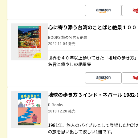
心に寄り添う台湾のことばと絶景１００
BOOKS 旅の名言＆絶景
2022.11.04 発売
世界を４０年以上歩いてきた「地球の歩き方
名言と癒やしの絶景集
地球の歩き方 3 インド・ネパール 1982
D-Books
2018.12.20 発売
1981年、旅人のバイブルとして登場した地
の旅を思い出して欲しい1冊です。