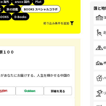
co 海外
aruco 国内
Plat
国と地
代
旅の図鑑
BOOKS スペシャルコラボ
BOOKS
D-Books
絞り込み条件を追加
景１００
」があなたにお届けする、人生を輝かせる中国の
詳細を見る