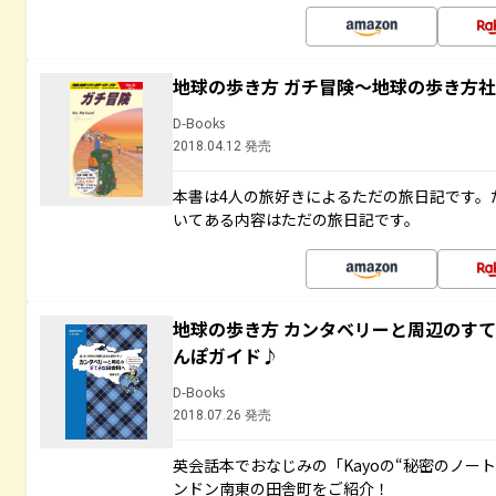
地球の歩き方 ガチ冒険～地球の歩き方
D-Books
2018.04.12 発売
本書は4人の旅好きによるただの旅日記です。
いてある内容はただの旅日記です。
地球の歩き方 カンタベリーと周辺のす
んぽガイド♪
D-Books
2018.07.26 発売
英会話本でおなじみの「Kayoの“秘密のノー
ンドン南東の田舎町をご紹介！