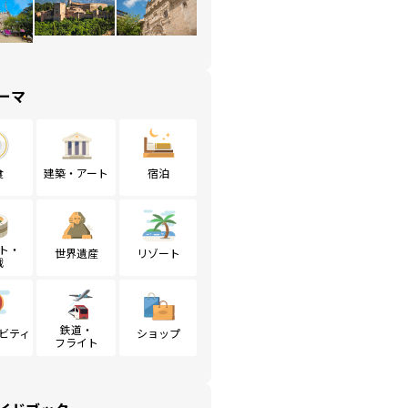
ーマ
食
建築・アート
宿泊
ト・
世界遺産
リゾート
戦
鉄道・
ビティ
ショップ
フライト