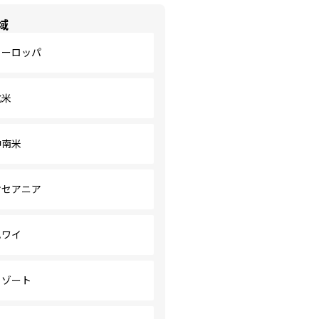
域
ヨーロッパ
北米
中南米
オセアニア
ハワイ
リゾート