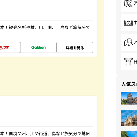
図本！観光名所や橋、川、湖、半島など旅気分で
詳細を見る
人気ス
図本！国境や州、川や街道、島など旅気分で地図