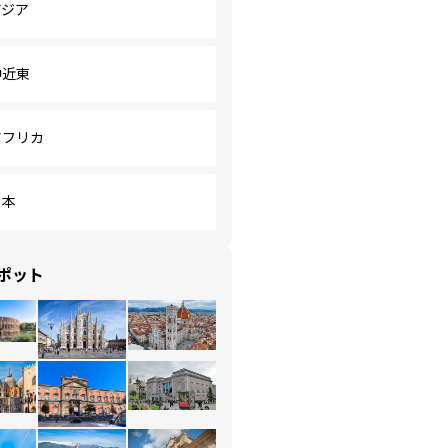
アジア
中近東
アフリカ
日本
ポット