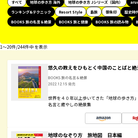
すべて
地球の歩き方 海外
地球の歩き方 Jシリーズ（国内）
aru
ランキング&テクニック
Resort Style
島旅
御朱印
歴史時
BOOKS 旅の名言＆絶景
BOOKS 旅と健康
BOOKS 旅の読み物
1〜20件/244件中 を表示
悠久の教えをひもとく中国のことばと絶
BOOKS 旅の名言＆絶景
2022.12.15 発売
世界を４０年以上歩いてきた「地球の歩き方
名言と癒やしの絶景集
地球のなぞり方 旅地図 日本編