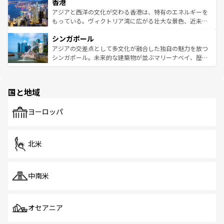
香港
とつ。フォーやバインミー、ベトナムコーヒーなどは、ぜ
の活気が交差している。北部ではチェンマイなどの山岳地
ひ現地で味わいたい。どの地域を訪れてもあたたかい人々
帯で自然と触れ合い、南部ではプーケットやクラビの美し
アジアと西洋の文化が交わる香港は、特有のエネルギーを
が旅行者を迎えてくれるので、きっと忘れられない旅にな
いビーチでリゾート気分を楽しむことができる。タイ料理
もっている。ヴィクトリア湾に広がる壮大な景色、近未来
るはずだ。 なお、新着のベトナム情報は
コンテンツ一覧
を
は世界的に有名で、屋台から高級レストランまで味覚を刺
的なアートスポット、そして歴史と現代が融合した町並
参照してほしい。
シンガポール
激する。気候は一年中温暖で、どの季節にも異なる楽しみ
み、どこを訪れても感動するはず。観光スポットが密集し
が待っている。親しみやすいタイの人々、仏教を中心とし
ており、効率よく見どころを回れるのも魅力。息をのむよ
アジアの交差点として多文化が融合した独自の魅力を放つ
た文化、そして多様な観光資源が、訪れる旅人を魅了し続
うな絶景から文化的な体験まで、香港を存分に楽しみ尽く
シンガポール。未来的な建築物が並ぶマリーナベイ、歴史
ける。 なお、新着のタイ情報は
コンテンツ一覧
を参照して
そう。 なお、新着の香港情報は
コンテンツ一覧
を参照して
と伝統を感じられるエスニックタウン、多数の緑豊かな公
ほしい。
ほしい。
園や自然保護区など、自然が調和した近代的な景観と文化
の多様性あふれるカラフルな町は、どこを歩いても新しい
国と地域
発見がある。さらに、治安のよさや充実した公共交通機関
も、旅行者にとっては魅力的なポイント。グルメも豊富
で、ホーカーズは地元の風情を楽しめる外せないスポット
ヨーロッパ
だ。訪れる人を飽きさせないシンガポールで、多様な魅力
を体感しよう。 なお、新着のシンガポール情報は
コンテン
ツ一覧
を参照してほしい。
北米
中南米
オセアニア