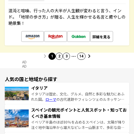
混沌と喧噪、行った人の大半が人生観が変わると言う、イン
ド。「地球の歩き方」が贈る、人生を輝かせる名言と癒やしの
絶景集！
詳細を見る
…
1
2
3
14
AD
AD
人気の国と地域から探す
イタリア
イタリアは歴史、文化、グルメ、自然と多彩な魅力にあふ
れた国。
ローマ
の古代遺跡やフィレンツェのルネッサンス
美術、ヴェネツィアの運河など、歴史あるスポットはもち
スペインの観光ポイントと人気スポット・知ってお
ろん、トスカーナの美しい田園風景やアマルフィ海岸の絶
景など、自然景観も見逃せない。観光の合間には、本場の
くべき基本情報
ピザやパスタなど、絶品のイタリア料理を堪能することも
イベリア半島のほぼ80％を占めるスペインは、太陽が降り
できる。朝目覚めてから夜眠るまで、すべての瞬間を楽し
注ぐ地中海沿岸から雄大なピレネー山脈まで、多彩な自然
ませてくれるイタリアで、忘れられない旅をしてみよう！
と文化が詰まったヨーロッパ屈指の旅行先だ。多様な地域