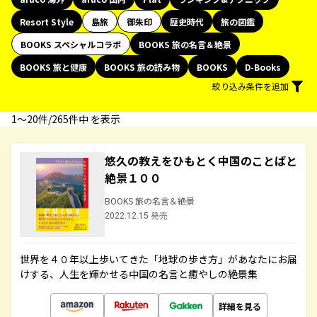
Resort Style
島旅
御朱印
歴史時代
旅の図鑑
BOOKS スペシャルコラボ
BOOKS 旅の名言＆絶景
BOOKS 旅と健康
BOOKS 旅の読み物
BOOKS
D-Books
絞り込み条件を追加
1〜20件/265件中 を表示
悠久の教えをひもとく中国のことばと
絶景１００
BOOKS 旅の名言＆絶景
2022.12.15 発売
世界を４０年以上歩いてきた「地球の歩き方」があなたにお届
けする、人生を輝かせる中国の名言と癒やしの絶景集
詳細を見る