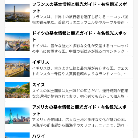
なお、新着のイタリア情報は
コンテンツ一覧
を参照してほ
フランスの基本情報と観光ガイド・有名観光スポ
文化が根付くこの国では、情熱的なフラメンコ、熱気あふ
しい。
れる闘牛、そして美味しいタパスが生活の一部となってい
ット
る。首都マドリードの洗練された雰囲気や、バルセロナの
フランスは、世界中の旅行者を魅了し続けるヨーロッパ屈
アートに溢れた街角から、地方では古代ローマ遺跡や中世
指の観光地だ。首都パリのエッフェル塔やルーブル美術館
の城塞都市、穏やかなビーチリゾートまで多彩な表情を見
といった象徴的なスポットから、田舎町の古風な美しさま
せる。地方によって風土や気候が異なるスペインはその個
ドイツの基本情報と観光ガイド・有名観光スポッ
で、幅広い魅力が詰まっている。華麗な宮殿、歴史的な大
性で訪れる人を魅了する。 なお、新着のスペイン情報は
コ
聖堂、美しいビーチ、そして豊かな自然が、訪れる者を心
ト
ンテンツ一覧
を参照してほしい。
から魅了する。また、フランスは美食の国としても知ら
ドイツは、豊かな歴史と多彩な文化が交差するヨーロッパ
れ、フランス料理はユネスコ無形文化遺産にも登録されて
の中心に位置する国。中世の街並みが残るロマンチック街
いる。シャンパンの発祥地であるランス、プロヴァンスの
道から、未来を先取りするようなモダンな都市まで多様な
香り高いラベンダー畑など、多彩な楽しみ方が可能だ。さ
イギリス
顔を持つこの国は、どこを歩いても飽きることがない。ベ
らに、パリ以外の地域にも魅力が溢れており、どの街角に
ルリンの文化的活気、バイエルン州のアルプスの絶景、そ
イギリスは、古きよき伝統と最先端が共存する国。ウェス
も豊かな歴史と文化が息づいている。パリ以外の個性あふ
してライン川沿いのワイン畑といった風景は必見。ビール
トミンスター寺院や大英博物館のようなランドマーク、歴
れる地方に足を運ぶとそれぞれで全く異なる文化を体験で
とソーセージを味わいながら地元の人と過ごす楽しい時間
史ある大学都市、美しい丘陵地帯や牧歌的な風景など、エ
きるだろう。 なお、新着のフランス情報は
コンテンツ一覧
スイス
は、お酒好きな人にはぜひ体験してほしい。 なお、新着の
リアごとに異なる魅力がある。また、優雅なアフタヌーン
を参照してほしい。
ドイツ情報は
コンテンツ一覧
を参照してほしい。
ティー、ビール好きにはたまらない英国パブ、サッカー観
スイスの国土面積は九州ほどの広さだが、運行時刻が正確
戦など、本場だからこそできる体験も豊富。イギリスを旅
な交通網が整備されており、初心者でも安心して個人旅行
して楽しみつくそう。 なお、新着のイギリス情報は
コンテ
を楽しめる。日本同様に時刻表どおりの旅が可能だ。中世
アメリカの基本情報と観光ガイド・有名観光スポ
ンツ一覧
を参照してほしい。
の建物がそのまま残る町や、スイスならではのユニークな
博物館もあり、アルプス観光だけでなく町歩きも満喫する
ット
ことができる。国民の所得が高いため物価も高いが、旅行
アメリカ合衆国は、広大な土地と多様な文化が魅力の国。
者向けの交通パス提供のサービスもあり、うまく活用すれ
東海岸の都市部から西海岸のカリフォルニアまで、訪れる
ば市内交通費無料で観光を楽しむこともできる。 なお、新
場所ごとに異なる風景と体験が待っている。ニューヨーク
着のスイス情報は
コンテンツ一覧
を参照してほしい。
ハワイ
のような巨大都市は、観光、ショッピング、エンターテイ