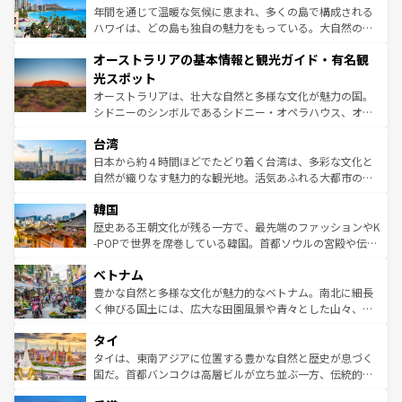
ンメントが詰まった刺激的なスポットだ。一方、アメリカ
年間を通じて温暖な気候に恵まれ、多くの島で構成される
西部には大自然が広がり、グランドキャニオンやイエロー
ハワイは、どの島も独自の魅力をもっている。大自然の神
ストーン国立公園といった絶景が堪能できる。さらに、南
秘を感じたいなら、火山が生み出した壮大な景観を誇るハ
オーストラリアの基本情報と観光ガイド・有名観
部のニューオーリンズでは、音楽と美食が融合した独特の
ワイ島は見逃せない。また、定番の観光地といえばオアフ
文化が魅力。旅行者はアメリカの各地域で異なる魅力を楽
島だが、静かな自然を求めるならマウイ島やカウアイ島が
光スポット
しみながら、その多様性と豊かな歴史を感じることができ
おすすめ。エメラルドグリーンに輝く海をはじめ、豊かな
オーストラリアは、壮大な自然と多様な文化が魅力の国。
るだろう。車でのロードトリップや列車の旅も、アメリカ
文化や歴史が息づいている。「アロハスピリット」と呼ば
シドニーのシンボルであるシドニー・オペラハウス、オー
ならではの贅沢な旅のスタイルだ。 なお、新着のアメリカ
れるおもてなしの心で訪れる人々を迎えてくれるハワイの
ストラリア東海岸北部に広がる大サンゴ礁地帯グレートバ
情報は
コンテンツ一覧
を参照してほしい。
人々、おいしいローカルフードやハワイアンミュージッ
台湾
リアリーフや大陸中央部にそびえるウルル（エアーズロッ
ク、伝統的なフラダンスなど、すべてがハワイの魅力を彩
ク）、タスマニアの美しい原生林やケアンズの熱帯雨林な
日本から約４時間ほどでたどり着く台湾は、多彩な文化と
っている。訪れるたびに新しい発見と感動が待っているハ
ど、見どころがたくさん。また、カフェやワイン、オージ
自然が織りなす魅力的な観光地。活気あふれる大都市の台
ワイを、存分に味わってほしい。 なお、新着のハワイ情報
ービーフなどの食文化も豊かで、美味しいものであふれて
北やノスタルジックな町並みが人気な九份（ジォウフェ
は
コンテンツ一覧
を参照してほしい。
韓国
いる。アクティビティも充実しており、サーフィンやダイ
ン）、静ひつな山岳地帯である台湾東部など、都市の喧騒
ビング、ハイキングなど、アウトドア好きにはたまらな
と山間の静けさが共存しており、訪れる人に新しい発見と
歴史ある王朝文化が残る一方で、最先端のファッションやK
い。オーストラリアの多彩な魅力を存分に味わいつくそ
驚きをもたらしてくれる。また、奥深い台湾の食文化も魅
-POPで世界を席巻している韓国。首都ソウルの宮殿や伝統
う。 なお、新着のオーストラリア情報は
コンテンツ一覧
を
力で、夜市などの屋台グルメから高級料理、ヘルシーで美
家屋が並ぶエリアでは韓国の歴史と文化に浸ることがで
参照してほしい。
ベトナム
容にもいいと評判のスイーツなど、バラエティ豊かな料理
き、地方に足を延ばせば四季折々の自然美を楽しむことが
が味わえる。 なお、新着の台湾情報は
コンテンツ一覧
を参
できる。そして、キムチや焼肉、絶品のストリートフード
豊かな自然と多様な文化が魅力的なベトナム。南北に細長
照してほしい。
まで、さまざまな韓国料理が待っている。夜には、韓国な
く伸びる国土には、広大な田園風景や青々とした山々、世
らではのナイトライフも堪能できる。あたたかいホスピタ
界遺産に登録された壮大な自然景観が点在し、都市部では
タイ
リティに包まれながら、韓国の多彩な魅力を心ゆくまで味
急速な発展と共に伝統が息づく。ハノイの古い町並みやホ
わってみてほしい。 なお、新着の韓国情報は
コンテンツ一
ーチミン市のフランス統治時代の建物も、独特の雰囲気を
タイは、東南アジアに位置する豊かな自然と歴史が息づく
覧
を参照してほしい。
醸し出している。また、バラエティの豊かさとおいしさで
国だ。首都バンコクは高層ビルが立ち並ぶ一方、伝統的な
世界中の食通を魅了してやまないベトナム料理も魅力のひ
寺院や市場がいたるところに点在し、古きよき文化と現代