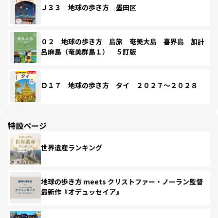
Ｊ３３ 地球の歩き方 墨田区
０２ 地球の歩き方 島旅 奄美大島 喜界島 加計
呂麻島（奄美群島１） ５訂版
Ｄ１７ 地球の歩き方 タイ ２０２７～２０２８
特設ページ
世界遺産ランキング
地球の歩き方 meets クリストファー・ノーラン監督
最新作『オデュッセイア』