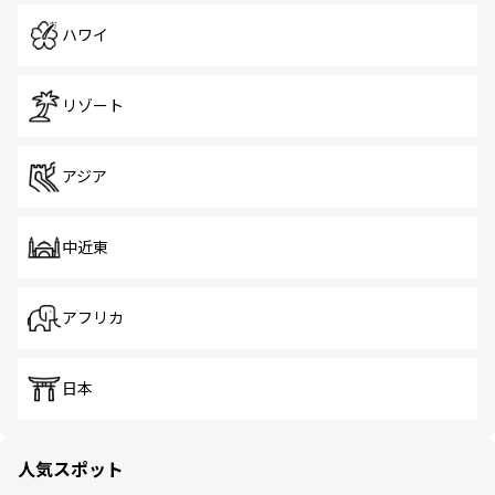
ハワイ
リゾート
アジア
中近東
アフリカ
日本
人気スポット