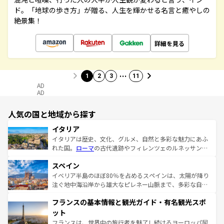
ド。「地球の歩き方」が贈る、人生を輝かせる名言と癒やしの
絶景集！
詳細を見る
…
1
2
3
11
AD
AD
人気の国と地域から探す
イタリア
イタリアは歴史、文化、グルメ、自然と多彩な魅力にあふ
れた国。
ローマ
の古代遺跡やフィレンツェのルネッサンス
美術、ヴェネツィアの運河など、歴史あるスポットはもち
スペイン
ろん、トスカーナの美しい田園風景やアマルフィ海岸の絶
景など、自然景観も見逃せない。観光の合間には、本場の
イベリア半島のほぼ80％を占めるスペインは、太陽が降り
ピザやパスタなど、絶品のイタリア料理を堪能することも
注ぐ地中海沿岸から雄大なピレネー山脈まで、多彩な自然
できる。朝目覚めてから夜眠るまで、すべての瞬間を楽し
と文化が詰まったヨーロッパ屈指の旅行先だ。多様な地域
フランスの基本情報と観光ガイド・有名観光スポ
ませてくれるイタリアで、忘れられない旅をしてみよう！
文化が根付くこの国では、情熱的なフラメンコ、熱気あふ
なお、新着のイタリア情報は
コンテンツ一覧
を参照してほ
れる闘牛、そして美味しいタパスが生活の一部となってい
ット
しい。
る。首都マドリードの洗練された雰囲気や、バルセロナの
フランスは、世界中の旅行者を魅了し続けるヨーロッパ屈