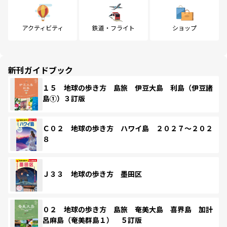
アクティビティ
鉄道・フライト
ショップ
新刊ガイドブック
１５ 地球の歩き方 島旅 伊豆大島 利島（伊豆諸
島①）３訂版
Ｃ０２ 地球の歩き方 ハワイ島 ２０２７～２０２
８
Ｊ３３ 地球の歩き方 墨田区
０２ 地球の歩き方 島旅 奄美大島 喜界島 加計
呂麻島（奄美群島１） ５訂版