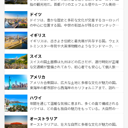
アートに溢れた街角から、地方では古代ローマ遺跡や中世
指の観光地だ。首都パリのエッフェル塔やルーブル美術館
の城塞都市、穏やかなビーチリゾートまで多彩な表情を見
といった象徴的なスポットから、田舎町の古風な美しさま
せる。地方によって風土や気候が異なるスペインはその個
ドイツ
で、幅広い魅力が詰まっている。華麗な宮殿、歴史的な大
性で訪れる人を魅了する。 なお、新着のスペイン情報は
コ
聖堂、美しいビーチ、そして豊かな自然が、訪れる者を心
ドイツは、豊かな歴史と多彩な文化が交差するヨーロッパ
ンテンツ一覧
を参照してほしい。
から魅了する。また、フランスは美食の国としても知ら
の中心に位置する国。中世の街並みが残るロマンチック街
れ、フランス料理はユネスコ無形文化遺産にも登録されて
道から、未来を先取りするようなモダンな都市まで多様な
イギリス
いる。シャンパンの発祥地であるランス、プロヴァンスの
顔を持つこの国は、どこを歩いても飽きることがない。ベ
香り高いラベンダー畑など、多彩な楽しみ方が可能だ。さ
ルリンの文化的活気、バイエルン州のアルプスの絶景、そ
イギリスは、古きよき伝統と最先端が共存する国。ウェス
らに、パリ以外の地域にも魅力が溢れており、どの街角に
してライン川沿いのワイン畑といった風景は必見。ビール
トミンスター寺院や大英博物館のようなランドマーク、歴
も豊かな歴史と文化が息づいている。パリ以外の個性あふ
とソーセージを味わいながら地元の人と過ごす楽しい時間
史ある大学都市、美しい丘陵地帯や牧歌的な風景など、エ
れる地方に足を運ぶとそれぞれで全く異なる文化を体験で
スイス
は、お酒好きな人にはぜひ体験してほしい。 なお、新着の
リアごとに異なる魅力がある。また、優雅なアフタヌーン
きるだろう。 なお、新着のフランス情報は
コンテンツ一覧
ドイツ情報は
コンテンツ一覧
を参照してほしい。
ティー、ビール好きにはたまらない英国パブ、サッカー観
スイスの国土面積は九州ほどの広さだが、運行時刻が正確
を参照してほしい。
戦など、本場だからこそできる体験も豊富。イギリスを旅
な交通網が整備されており、初心者でも安心して個人旅行
して楽しみつくそう。 なお、新着のイギリス情報は
コンテ
を楽しめる。日本同様に時刻表どおりの旅が可能だ。中世
アメリカ
ンツ一覧
を参照してほしい。
の建物がそのまま残る町や、スイスならではのユニークな
博物館もあり、アルプス観光だけでなく町歩きも満喫する
アメリカ合衆国は、広大な土地と多様な文化が魅力の国。
ことができる。国民の所得が高いため物価も高いが、旅行
東海岸の都市部から西海岸のカリフォルニアまで、訪れる
者向けの交通パス提供のサービスもあり、うまく活用すれ
場所ごとに異なる風景と体験が待っている。ニューヨーク
ハワイ
ば市内交通費無料で観光を楽しむこともできる。 なお、新
のような巨大都市は、観光、ショッピング、エンターテイ
着のスイス情報は
コンテンツ一覧
を参照してほしい。
ンメントが詰まった刺激的なスポットだ。一方、アメリカ
年間を通じて温暖な気候に恵まれ、多くの島で構成される
西部には大自然が広がり、グランドキャニオンやイエロー
ハワイは、どの島も独自の魅力をもっている。大自然の神
ストーン国立公園といった絶景が堪能できる。さらに、南
秘を感じたいなら、火山が生み出した壮大な景観を誇るハ
オーストラリア
部のニューオーリンズでは、音楽と美食が融合した独特の
ワイ島は見逃せない。また、定番の観光地といえばオアフ
文化が魅力。旅行者はアメリカの各地域で異なる魅力を楽
島だが、静かな自然を求めるならマウイ島やカウアイ島が
オーストラリアは、壮大な自然と多様な文化が魅力の国。