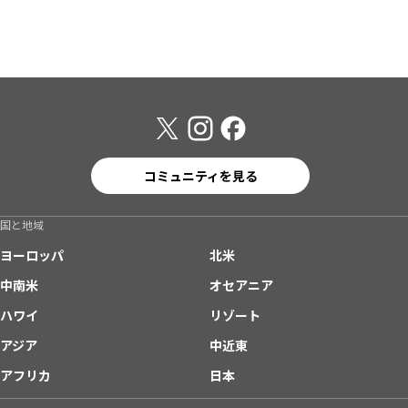
コミュニティを見る
国と地域
ヨーロッパ
北米
中南米
オセアニア
ハワイ
リゾート
アジア
中近東
アフリカ
日本