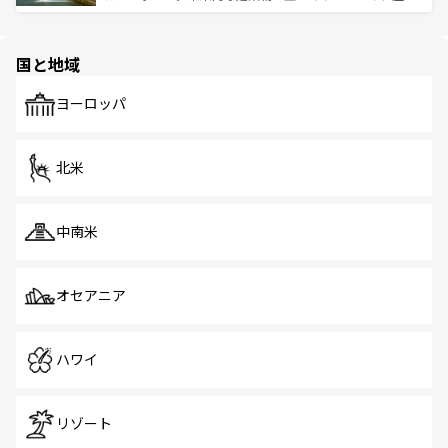
ける。 なお、新着のタイ情報は
コンテンツ一覧
を参照して
そう。 なお、新着の香港情報は
コンテンツ一覧
を参照して
と伝統を感じられるエスニックタウン、多数の緑豊かな公
ほしい。
ほしい。
園や自然保護区など、自然が調和した近代的な景観と文化
の多様性あふれるカラフルな町は、どこを歩いても新しい
国と地域
発見がある。さらに、治安のよさや充実した公共交通機関
も、旅行者にとっては魅力的なポイント。グルメも豊富
で、ホーカーズは地元の風情を楽しめる外せないスポット
ヨーロッパ
だ。訪れる人を飽きさせないシンガポールで、多様な魅力
を体感しよう。 なお、新着のシンガポール情報は
コンテン
ツ一覧
を参照してほしい。
北米
中南米
オセアニア
ハワイ
リゾート