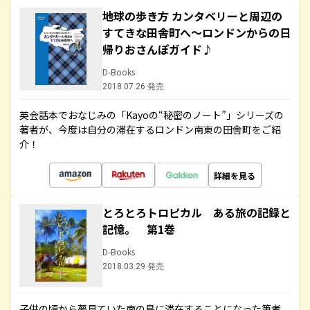
地球の歩き方 カンタベリーと周辺の
すてきな田舎町へ～ロンドンからの日
帰りおさんぽガイド♪
D-Books
2018.07.26 発売
英会話本でおなじみの「Kayoの“秘密のノート”」シリーズの
著者が、今度は自分の滞在するロンドン南東の田舎町をご紹
介！
詳細を見る
とろとろトロピカル ある旅の記録と
記憶。 第1巻
D-Books
2018.03.29 発売
子供の頃から夢見ていた南の島に滞在することになった筆者