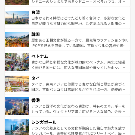
しみながら、その多様性と豊かな歴史を感じることができ
おすすめ。エメラルドグリーンに輝く海をはじめ、豊かな
シドニーのシンボルであるシドニー・オペラハウス、オー
るだろう。車でのロードトリップや列車の旅も、アメリカ
文化や歴史が息づいている。「アロハスピリット」と呼ば
ストラリア東海岸北部に広がる大サンゴ礁地帯グレートバ
ならではの贅沢な旅のスタイルだ。 なお、新着のアメリカ
台湾
れるおもてなしの心で訪れる人々を迎えてくれるハワイの
リアリーフや大陸中央部にそびえるウルル（エアーズロッ
情報は
コンテンツ一覧
を参照してほしい。
人々、おいしいローカルフードやハワイアンミュージッ
ク）、タスマニアの美しい原生林やケアンズの熱帯雨林な
日本から約４時間ほどでたどり着く台湾は、多彩な文化と
ク、伝統的なフラダンスなど、すべてがハワイの魅力を彩
ど、見どころがたくさん。また、カフェやワイン、オージ
自然が織りなす魅力的な観光地。活気あふれる大都市の台
っている。訪れるたびに新しい発見と感動が待っているハ
ービーフなどの食文化も豊かで、美味しいものであふれて
北やノスタルジックな町並みが人気な九份（ジォウフェ
ワイを、存分に味わってほしい。 なお、新着のハワイ情報
韓国
いる。アクティビティも充実しており、サーフィンやダイ
ン）、静ひつな山岳地帯である台湾東部など、都市の喧騒
は
コンテンツ一覧
を参照してほしい。
ビング、ハイキングなど、アウトドア好きにはたまらな
と山間の静けさが共存しており、訪れる人に新しい発見と
歴史ある王朝文化が残る一方で、最先端のファッションやK
い。オーストラリアの多彩な魅力を存分に味わいつくそ
驚きをもたらしてくれる。また、奥深い台湾の食文化も魅
-POPで世界を席巻している韓国。首都ソウルの宮殿や伝統
う。 なお、新着のオーストラリア情報は
コンテンツ一覧
を
力で、夜市などの屋台グルメから高級料理、ヘルシーで美
家屋が並ぶエリアでは韓国の歴史と文化に浸ることがで
参照してほしい。
ベトナム
容にもいいと評判のスイーツなど、バラエティ豊かな料理
き、地方に足を延ばせば四季折々の自然美を楽しむことが
が味わえる。 なお、新着の台湾情報は
コンテンツ一覧
を参
できる。そして、キムチや焼肉、絶品のストリートフード
豊かな自然と多様な文化が魅力的なベトナム。南北に細長
照してほしい。
まで、さまざまな韓国料理が待っている。夜には、韓国な
く伸びる国土には、広大な田園風景や青々とした山々、世
らではのナイトライフも堪能できる。あたたかいホスピタ
界遺産に登録された壮大な自然景観が点在し、都市部では
タイ
リティに包まれながら、韓国の多彩な魅力を心ゆくまで味
急速な発展と共に伝統が息づく。ハノイの古い町並みやホ
わってみてほしい。 なお、新着の韓国情報は
コンテンツ一
ーチミン市のフランス統治時代の建物も、独特の雰囲気を
タイは、東南アジアに位置する豊かな自然と歴史が息づく
覧
を参照してほしい。
醸し出している。また、バラエティの豊かさとおいしさで
国だ。首都バンコクは高層ビルが立ち並ぶ一方、伝統的な
世界中の食通を魅了してやまないベトナム料理も魅力のひ
寺院や市場がいたるところに点在し、古きよき文化と現代
香港
とつ。フォーやバインミー、ベトナムコーヒーなどは、ぜ
の活気が交差している。北部ではチェンマイなどの山岳地
ひ現地で味わいたい。どの地域を訪れてもあたたかい人々
帯で自然と触れ合い、南部ではプーケットやクラビの美し
アジアと西洋の文化が交わる香港は、特有のエネルギーを
が旅行者を迎えてくれるので、きっと忘れられない旅にな
いビーチでリゾート気分を楽しむことができる。タイ料理
もっている。ヴィクトリア湾に広がる壮大な景色、近未来
るはずだ。 なお、新着のベトナム情報は
コンテンツ一覧
を
は世界的に有名で、屋台から高級レストランまで味覚を刺
的なアートスポット、そして歴史と現代が融合した町並
参照してほしい。
シンガポール
激する。気候は一年中温暖で、どの季節にも異なる楽しみ
み、どこを訪れても感動するはず。観光スポットが密集し
が待っている。親しみやすいタイの人々、仏教を中心とし
ており、効率よく見どころを回れるのも魅力。息をのむよ
アジアの交差点として多文化が融合した独自の魅力を放つ
た文化、そして多様な観光資源が、訪れる旅人を魅了し続
うな絶景から文化的な体験まで、香港を存分に楽しみ尽く
シンガポール。未来的な建築物が並ぶマリーナベイ、歴史