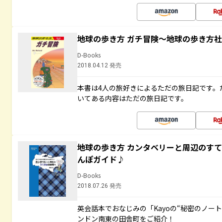
地球の歩き方 ガチ冒険～地球の歩き方
D-Books
2018.04.12 発売
本書は4人の旅好きによるただの旅日記です。
いてある内容はただの旅日記です。
地球の歩き方 カンタベリーと周辺のす
んぽガイド♪
D-Books
2018.07.26 発売
英会話本でおなじみの「Kayoの“秘密のノー
ンドン南東の田舎町をご紹介！