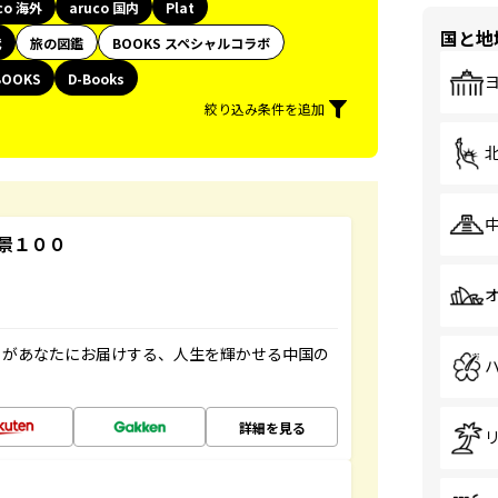
co 海外
aruco 国内
Plat
国と地
代
旅の図鑑
BOOKS スペシャルコラボ
BOOKS
D-Books
絞り込み条件を追加
景１００
」があなたにお届けする、人生を輝かせる中国の
詳細を見る