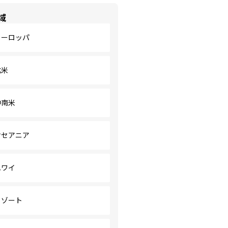
域
ヨーロッパ
北米
中南米
オセアニア
ハワイ
リゾート