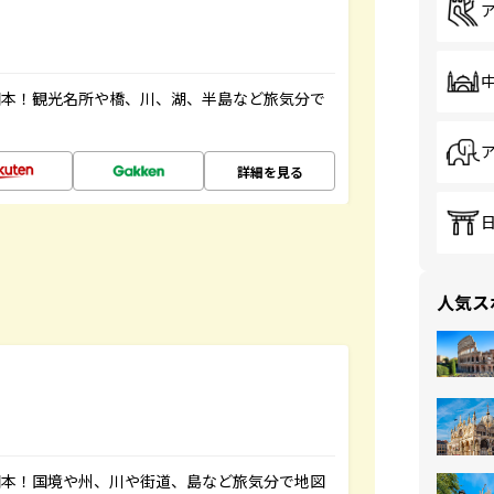
図本！観光名所や橋、川、湖、半島など旅気分で
詳細を見る
人気ス
図本！国境や州、川や街道、島など旅気分で地図