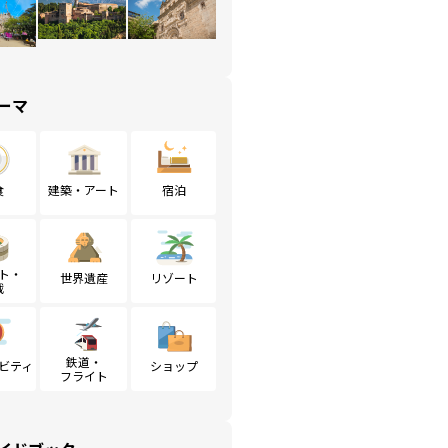
ーマ
食
建築・アート
宿泊
ト・
世界遺産
リゾート
戦
鉄道・
ビティ
ショップ
フライト