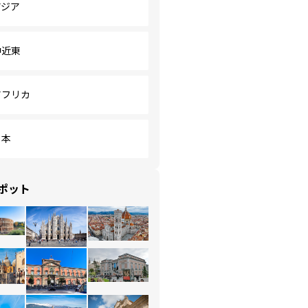
アジア
中近東
アフリカ
日本
ポット