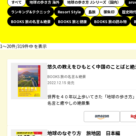
すべて
地球の歩き方 海外
地球の歩き方 Jシリーズ（国内）
aru
ランキング&テクニック
Resort Style
島旅
御朱印
歴史時
BOOKS 旅の名言＆絶景
BOOKS 旅と健康
BOOKS 旅の読み物
1〜20件/319件中 を表示
悠久の教えをひもとく中国のことばと絶
BOOKS 旅の名言＆絶景
2022.12.15 発売
世界を４０年以上歩いてきた「地球の歩き方
名言と癒やしの絶景集
地球のなぞり方 旅地図 日本編