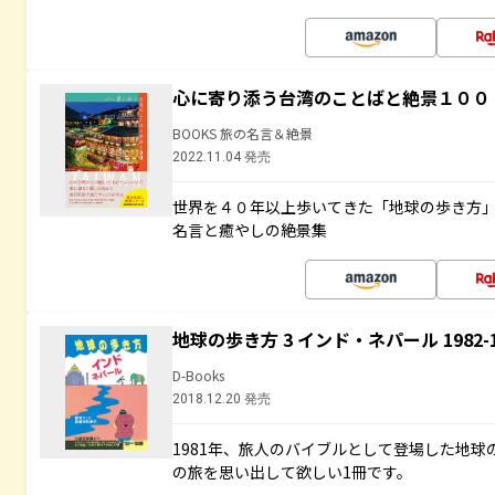
心に寄り添う台湾のことばと絶景１００
BOOKS 旅の名言＆絶景
2022.11.04 発売
世界を４０年以上歩いてきた「地球の歩き方
名言と癒やしの絶景集
地球の歩き方 3 インド・ネパール 1982
D-Books
2018.12.20 発売
1981年、旅人のバイブルとして登場した地
の旅を思い出して欲しい1冊です。