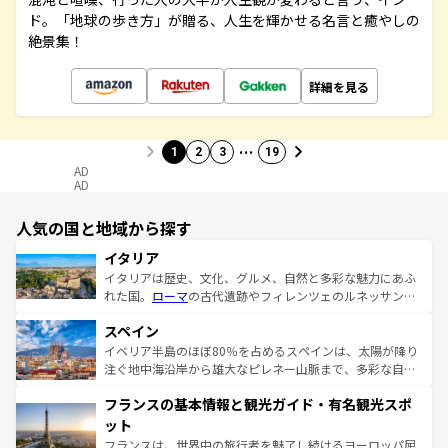
ド。「地球の歩き方」が贈る、人生を輝かせる名言と癒やしの
絶景集！
詳細を見る
…
1
2
3
19
AD
AD
人気の国と地域から探す
イタリア
イタリアは歴史、文化、グルメ、自然と多彩な魅力にあふ
れた国。
ローマ
の古代遺跡やフィレンツェのルネッサンス
美術、ヴェネツィアの運河など、歴史あるスポットはもち
スペイン
ろん、トスカーナの美しい田園風景やアマルフィ海岸の絶
景など、自然景観も見逃せない。観光の合間には、本場の
イベリア半島のほぼ80％を占めるスペインは、太陽が降り
ピザやパスタなど、絶品のイタリア料理を堪能することも
注ぐ地中海沿岸から雄大なピレネー山脈まで、多彩な自然
できる。朝目覚めてから夜眠るまで、すべての瞬間を楽し
と文化が詰まったヨーロッパ屈指の旅行先だ。多様な地域
フランスの基本情報と観光ガイド・有名観光スポ
ませてくれるイタリアで、忘れられない旅をしてみよう！
文化が根付くこの国では、情熱的なフラメンコ、熱気あふ
なお、新着のイタリア情報は
コンテンツ一覧
を参照してほ
れる闘牛、そして美味しいタパスが生活の一部となってい
ット
しい。
る。首都マドリードの洗練された雰囲気や、バルセロナの
フランスは、世界中の旅行者を魅了し続けるヨーロッパ屈