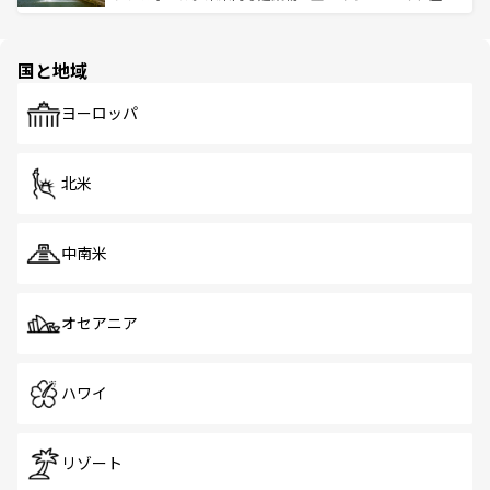
ける。 なお、新着のタイ情報は
コンテンツ一覧
を参照して
そう。 なお、新着の香港情報は
コンテンツ一覧
を参照して
と伝統を感じられるエスニックタウン、多数の緑豊かな公
ほしい。
ほしい。
園や自然保護区など、自然が調和した近代的な景観と文化
の多様性あふれるカラフルな町は、どこを歩いても新しい
国と地域
発見がある。さらに、治安のよさや充実した公共交通機関
も、旅行者にとっては魅力的なポイント。グルメも豊富
で、ホーカーズは地元の風情を楽しめる外せないスポット
ヨーロッパ
だ。訪れる人を飽きさせないシンガポールで、多様な魅力
を体感しよう。 なお、新着のシンガポール情報は
コンテン
ツ一覧
を参照してほしい。
北米
中南米
オセアニア
ハワイ
リゾート