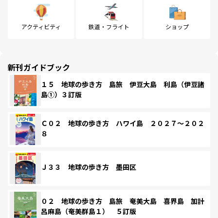
アクティビティ
鉄道・フライト
ショップ
新刊ガイドブック
１５ 地球の歩き方 島旅 伊豆大島 利島（伊豆諸
島①）３訂版
Ｃ０２ 地球の歩き方 ハワイ島 ２０２７～２０２
８
Ｊ３３ 地球の歩き方 墨田区
０２ 地球の歩き方 島旅 奄美大島 喜界島 加計
呂麻島（奄美群島１） ５訂版