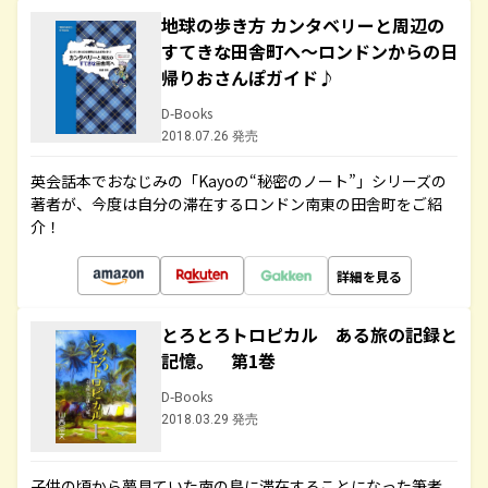
地球の歩き方 カンタベリーと周辺の
すてきな田舎町へ～ロンドンからの日
帰りおさんぽガイド♪
D-Books
2018.07.26 発売
英会話本でおなじみの「Kayoの“秘密のノート”」シリーズの
著者が、今度は自分の滞在するロンドン南東の田舎町をご紹
介！
詳細を見る
とろとろトロピカル ある旅の記録と
記憶。 第1巻
D-Books
2018.03.29 発売
子供の頃から夢見ていた南の島に滞在することになった筆者