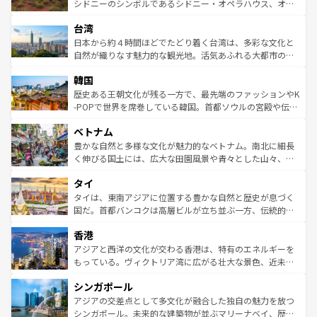
しみながら、その多様性と豊かな歴史を感じることができ
おすすめ。エメラルドグリーンに輝く海をはじめ、豊かな
シドニーのシンボルであるシドニー・オペラハウス、オー
るだろう。車でのロードトリップや列車の旅も、アメリカ
文化や歴史が息づいている。「アロハスピリット」と呼ば
ストラリア東海岸北部に広がる大サンゴ礁地帯グレートバ
ならではの贅沢な旅のスタイルだ。 なお、新着のアメリカ
台湾
れるおもてなしの心で訪れる人々を迎えてくれるハワイの
リアリーフや大陸中央部にそびえるウルル（エアーズロッ
情報は
コンテンツ一覧
を参照してほしい。
人々、おいしいローカルフードやハワイアンミュージッ
ク）、タスマニアの美しい原生林やケアンズの熱帯雨林な
日本から約４時間ほどでたどり着く台湾は、多彩な文化と
ク、伝統的なフラダンスなど、すべてがハワイの魅力を彩
ど、見どころがたくさん。また、カフェやワイン、オージ
自然が織りなす魅力的な観光地。活気あふれる大都市の台
っている。訪れるたびに新しい発見と感動が待っているハ
ービーフなどの食文化も豊かで、美味しいものであふれて
北やノスタルジックな町並みが人気な九份（ジォウフェ
ワイを、存分に味わってほしい。 なお、新着のハワイ情報
韓国
いる。アクティビティも充実しており、サーフィンやダイ
ン）、静ひつな山岳地帯である台湾東部など、都市の喧騒
は
コンテンツ一覧
を参照してほしい。
ビング、ハイキングなど、アウトドア好きにはたまらな
と山間の静けさが共存しており、訪れる人に新しい発見と
歴史ある王朝文化が残る一方で、最先端のファッションやK
い。オーストラリアの多彩な魅力を存分に味わいつくそ
驚きをもたらしてくれる。また、奥深い台湾の食文化も魅
-POPで世界を席巻している韓国。首都ソウルの宮殿や伝統
う。 なお、新着のオーストラリア情報は
コンテンツ一覧
を
力で、夜市などの屋台グルメから高級料理、ヘルシーで美
家屋が並ぶエリアでは韓国の歴史と文化に浸ることがで
参照してほしい。
ベトナム
容にもいいと評判のスイーツなど、バラエティ豊かな料理
き、地方に足を延ばせば四季折々の自然美を楽しむことが
が味わえる。 なお、新着の台湾情報は
コンテンツ一覧
を参
できる。そして、キムチや焼肉、絶品のストリートフード
豊かな自然と多様な文化が魅力的なベトナム。南北に細長
照してほしい。
まで、さまざまな韓国料理が待っている。夜には、韓国な
く伸びる国土には、広大な田園風景や青々とした山々、世
らではのナイトライフも堪能できる。あたたかいホスピタ
界遺産に登録された壮大な自然景観が点在し、都市部では
タイ
リティに包まれながら、韓国の多彩な魅力を心ゆくまで味
急速な発展と共に伝統が息づく。ハノイの古い町並みやホ
わってみてほしい。 なお、新着の韓国情報は
コンテンツ一
ーチミン市のフランス統治時代の建物も、独特の雰囲気を
タイは、東南アジアに位置する豊かな自然と歴史が息づく
覧
を参照してほしい。
醸し出している。また、バラエティの豊かさとおいしさで
国だ。首都バンコクは高層ビルが立ち並ぶ一方、伝統的な
世界中の食通を魅了してやまないベトナム料理も魅力のひ
寺院や市場がいたるところに点在し、古きよき文化と現代
香港
とつ。フォーやバインミー、ベトナムコーヒーなどは、ぜ
の活気が交差している。北部ではチェンマイなどの山岳地
ひ現地で味わいたい。どの地域を訪れてもあたたかい人々
帯で自然と触れ合い、南部ではプーケットやクラビの美し
アジアと西洋の文化が交わる香港は、特有のエネルギーを
が旅行者を迎えてくれるので、きっと忘れられない旅にな
いビーチでリゾート気分を楽しむことができる。タイ料理
もっている。ヴィクトリア湾に広がる壮大な景色、近未来
るはずだ。 なお、新着のベトナム情報は
コンテンツ一覧
を
は世界的に有名で、屋台から高級レストランまで味覚を刺
的なアートスポット、そして歴史と現代が融合した町並
参照してほしい。
シンガポール
激する。気候は一年中温暖で、どの季節にも異なる楽しみ
み、どこを訪れても感動するはず。観光スポットが密集し
が待っている。親しみやすいタイの人々、仏教を中心とし
ており、効率よく見どころを回れるのも魅力。息をのむよ
アジアの交差点として多文化が融合した独自の魅力を放つ
た文化、そして多様な観光資源が、訪れる旅人を魅了し続
うな絶景から文化的な体験まで、香港を存分に楽しみ尽く
シンガポール。未来的な建築物が並ぶマリーナベイ、歴史