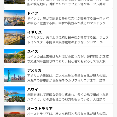
アートに溢れた街角から、地方では古代ローマ遺跡や中世
指の観光地だ。首都パリのエッフェル塔やルーブル美術館
の城塞都市、穏やかなビーチリゾートまで多彩な表情を見
といった象徴的なスポットから、田舎町の古風な美しさま
せる。地方によって風土や気候が異なるスペインはその個
ドイツ
で、幅広い魅力が詰まっている。華麗な宮殿、歴史的な大
性で訪れる人を魅了する。 なお、新着のスペイン情報は
コ
聖堂、美しいビーチ、そして豊かな自然が、訪れる者を心
ドイツは、豊かな歴史と多彩な文化が交差するヨーロッパ
ンテンツ一覧
を参照してほしい。
から魅了する。また、フランスは美食の国としても知ら
の中心に位置する国。中世の街並みが残るロマンチック街
れ、フランス料理はユネスコ無形文化遺産にも登録されて
道から、未来を先取りするようなモダンな都市まで多様な
イギリス
いる。シャンパンの発祥地であるランス、プロヴァンスの
顔を持つこの国は、どこを歩いても飽きることがない。ベ
香り高いラベンダー畑など、多彩な楽しみ方が可能だ。さ
ルリンの文化的活気、バイエルン州のアルプスの絶景、そ
イギリスは、古きよき伝統と最先端が共存する国。ウェス
らに、パリ以外の地域にも魅力が溢れており、どの街角に
してライン川沿いのワイン畑といった風景は必見。ビール
トミンスター寺院や大英博物館のようなランドマーク、歴
も豊かな歴史と文化が息づいている。パリ以外の個性あふ
とソーセージを味わいながら地元の人と過ごす楽しい時間
史ある大学都市、美しい丘陵地帯や牧歌的な風景など、エ
れる地方に足を運ぶとそれぞれで全く異なる文化を体験で
スイス
は、お酒好きな人にはぜひ体験してほしい。 なお、新着の
リアごとに異なる魅力がある。また、優雅なアフタヌーン
きるだろう。 なお、新着のフランス情報は
コンテンツ一覧
ドイツ情報は
コンテンツ一覧
を参照してほしい。
ティー、ビール好きにはたまらない英国パブ、サッカー観
スイスの国土面積は九州ほどの広さだが、運行時刻が正確
を参照してほしい。
戦など、本場だからこそできる体験も豊富。イギリスを旅
な交通網が整備されており、初心者でも安心して個人旅行
して楽しみつくそう。 なお、新着のイギリス情報は
コンテ
を楽しめる。日本同様に時刻表どおりの旅が可能だ。中世
アメリカ
ンツ一覧
を参照してほしい。
の建物がそのまま残る町や、スイスならではのユニークな
博物館もあり、アルプス観光だけでなく町歩きも満喫する
アメリカ合衆国は、広大な土地と多様な文化が魅力の国。
ことができる。国民の所得が高いため物価も高いが、旅行
東海岸の都市部から西海岸のカリフォルニアまで、訪れる
者向けの交通パス提供のサービスもあり、うまく活用すれ
場所ごとに異なる風景と体験が待っている。ニューヨーク
ハワイ
ば市内交通費無料で観光を楽しむこともできる。 なお、新
のような巨大都市は、観光、ショッピング、エンターテイ
着のスイス情報は
コンテンツ一覧
を参照してほしい。
ンメントが詰まった刺激的なスポットだ。一方、アメリカ
年間を通じて温暖な気候に恵まれ、多くの島で構成される
西部には大自然が広がり、グランドキャニオンやイエロー
ハワイは、どの島も独自の魅力をもっている。大自然の神
ストーン国立公園といった絶景が堪能できる。さらに、南
秘を感じたいなら、火山が生み出した壮大な景観を誇るハ
オーストラリア
部のニューオーリンズでは、音楽と美食が融合した独特の
ワイ島は見逃せない。また、定番の観光地といえばオアフ
文化が魅力。旅行者はアメリカの各地域で異なる魅力を楽
島だが、静かな自然を求めるならマウイ島やカウアイ島が
オーストラリアは、壮大な自然と多様な文化が魅力の国。