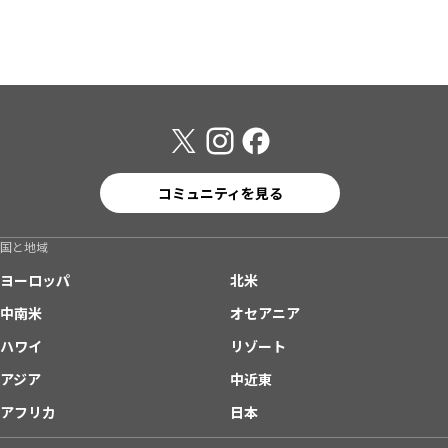
コミュニティを見る
国と地域
ヨーロッパ
北米
中南米
オセアニア
ハワイ
リゾート
アジア
中近東
アフリカ
日本