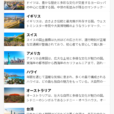
性で訪れる人を魅了する。 なお、新着のスペイン情報は
コ
聖堂、美しいビーチ、そして豊かな自然が、訪れる者を心
ドイツは、豊かな歴史と多彩な文化が交差するヨーロッパ
ンテンツ一覧
を参照してほしい。
から魅了する。また、フランスは美食の国としても知ら
の中心に位置する国。中世の街並みが残るロマンチック街
れ、フランス料理はユネスコ無形文化遺産にも登録されて
道から、未来を先取りするようなモダンな都市まで多様な
イギリス
いる。シャンパンの発祥地であるランス、プロヴァンスの
顔を持つこの国は、どこを歩いても飽きることがない。ベ
香り高いラベンダー畑など、多彩な楽しみ方が可能だ。さ
ルリンの文化的活気、バイエルン州のアルプスの絶景、そ
イギリスは、古きよき伝統と最先端が共存する国。ウェス
らに、パリ以外の地域にも魅力が溢れており、どの街角に
してライン川沿いのワイン畑といった風景は必見。ビール
トミンスター寺院や大英博物館のようなランドマーク、歴
も豊かな歴史と文化が息づいている。パリ以外の個性あふ
とソーセージを味わいながら地元の人と過ごす楽しい時間
史ある大学都市、美しい丘陵地帯や牧歌的な風景など、エ
れる地方に足を運ぶとそれぞれで全く異なる文化を体験で
スイス
は、お酒好きな人にはぜひ体験してほしい。 なお、新着の
リアごとに異なる魅力がある。また、優雅なアフタヌーン
きるだろう。 なお、新着のフランス情報は
コンテンツ一覧
ドイツ情報は
コンテンツ一覧
を参照してほしい。
ティー、ビール好きにはたまらない英国パブ、サッカー観
スイスの国土面積は九州ほどの広さだが、運行時刻が正確
を参照してほしい。
戦など、本場だからこそできる体験も豊富。イギリスを旅
な交通網が整備されており、初心者でも安心して個人旅行
して楽しみつくそう。 なお、新着のイギリス情報は
コンテ
を楽しめる。日本同様に時刻表どおりの旅が可能だ。中世
アメリカ
ンツ一覧
を参照してほしい。
の建物がそのまま残る町や、スイスならではのユニークな
博物館もあり、アルプス観光だけでなく町歩きも満喫する
アメリカ合衆国は、広大な土地と多様な文化が魅力の国。
ことができる。国民の所得が高いため物価も高いが、旅行
東海岸の都市部から西海岸のカリフォルニアまで、訪れる
者向けの交通パス提供のサービスもあり、うまく活用すれ
場所ごとに異なる風景と体験が待っている。ニューヨーク
ハワイ
ば市内交通費無料で観光を楽しむこともできる。 なお、新
のような巨大都市は、観光、ショッピング、エンターテイ
着のスイス情報は
コンテンツ一覧
を参照してほしい。
ンメントが詰まった刺激的なスポットだ。一方、アメリカ
年間を通じて温暖な気候に恵まれ、多くの島で構成される
西部には大自然が広がり、グランドキャニオンやイエロー
ハワイは、どの島も独自の魅力をもっている。大自然の神
ストーン国立公園といった絶景が堪能できる。さらに、南
秘を感じたいなら、火山が生み出した壮大な景観を誇るハ
オーストラリア
部のニューオーリンズでは、音楽と美食が融合した独特の
ワイ島は見逃せない。また、定番の観光地といえばオアフ
文化が魅力。旅行者はアメリカの各地域で異なる魅力を楽
島だが、静かな自然を求めるならマウイ島やカウアイ島が
オーストラリアは、壮大な自然と多様な文化が魅力の国。
しみながら、その多様性と豊かな歴史を感じることができ
おすすめ。エメラルドグリーンに輝く海をはじめ、豊かな
シドニーのシンボルであるシドニー・オペラハウス、オー
るだろう。車でのロードトリップや列車の旅も、アメリカ
文化や歴史が息づいている。「アロハスピリット」と呼ば
ストラリア東海岸北部に広がる大サンゴ礁地帯グレートバ
ならではの贅沢な旅のスタイルだ。 なお、新着のアメリカ
台湾
れるおもてなしの心で訪れる人々を迎えてくれるハワイの
リアリーフや大陸中央部にそびえるウルル（エアーズロッ
情報は
コンテンツ一覧
を参照してほしい。
人々、おいしいローカルフードやハワイアンミュージッ
ク）、タスマニアの美しい原生林やケアンズの熱帯雨林な
日本から約４時間ほどでたどり着く台湾は、多彩な文化と