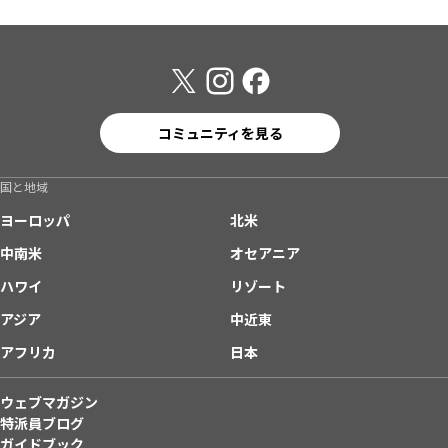
コミュニティを見る
国と地域
ヨーロッパ
北米
中南米
オセアニア
ハワイ
リゾート
アジア
中近東
アフリカ
日本
ウェブマガジン
特派員ブログ
ガイドブック