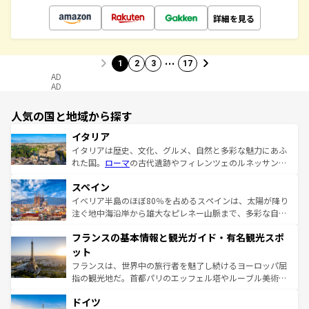
詳細を見る
…
1
2
3
17
AD
AD
人気の国と地域から探す
イタリア
イタリアは歴史、文化、グルメ、自然と多彩な魅力にあふ
れた国。
ローマ
の古代遺跡やフィレンツェのルネッサンス
美術、ヴェネツィアの運河など、歴史あるスポットはもち
スペイン
ろん、トスカーナの美しい田園風景やアマルフィ海岸の絶
景など、自然景観も見逃せない。観光の合間には、本場の
イベリア半島のほぼ80％を占めるスペインは、太陽が降り
ピザやパスタなど、絶品のイタリア料理を堪能することも
注ぐ地中海沿岸から雄大なピレネー山脈まで、多彩な自然
できる。朝目覚めてから夜眠るまで、すべての瞬間を楽し
と文化が詰まったヨーロッパ屈指の旅行先だ。多様な地域
フランスの基本情報と観光ガイド・有名観光スポ
ませてくれるイタリアで、忘れられない旅をしてみよう！
文化が根付くこの国では、情熱的なフラメンコ、熱気あふ
なお、新着のイタリア情報は
コンテンツ一覧
を参照してほ
れる闘牛、そして美味しいタパスが生活の一部となってい
ット
しい。
る。首都マドリードの洗練された雰囲気や、バルセロナの
フランスは、世界中の旅行者を魅了し続けるヨーロッパ屈
アートに溢れた街角から、地方では古代ローマ遺跡や中世
指の観光地だ。首都パリのエッフェル塔やルーブル美術館
の城塞都市、穏やかなビーチリゾートまで多彩な表情を見
といった象徴的なスポットから、田舎町の古風な美しさま
せる。地方によって風土や気候が異なるスペインはその個
ドイツ
で、幅広い魅力が詰まっている。華麗な宮殿、歴史的な大