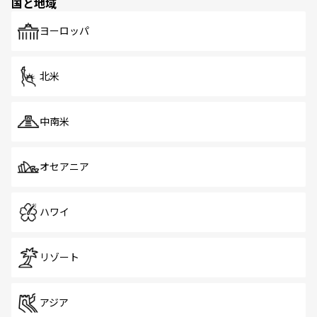
国と地域
発見がある。さらに、治安のよさや充実した公共交通機関
も、旅行者にとっては魅力的なポイント。グルメも豊富
で、ホーカーズは地元の風情を楽しめる外せないスポット
ヨーロッパ
だ。訪れる人を飽きさせないシンガポールで、多様な魅力
を体感しよう。 なお、新着のシンガポール情報は
コンテン
ツ一覧
を参照してほしい。
北米
中南米
オセアニア
ハワイ
リゾート
アジア