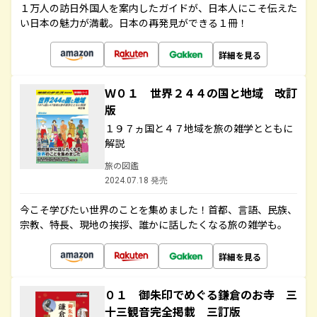
１万人の訪日外国人を案内したガイドが、日本人にこそ伝えた
い日本の魅力が満載。日本の再発見ができる１冊！
詳細を見る
Ｗ０１ 世界２４４の国と地域 改訂
版
１９７ヵ国と４７地域を旅の雑学とともに
解説
旅の図鑑
2024.07.18 発売
今こそ学びたい世界のことを集めました！首都、言語、民族、
宗教、特長、現地の挨拶、誰かに話したくなる旅の雑学も。
詳細を見る
０１ 御朱印でめぐる鎌倉のお寺 三
十三観音完全掲載 三訂版