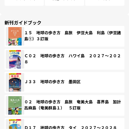
新刊ガイドブック
１５ 地球の歩き方 島旅 伊豆大島 利島（伊豆諸
島①）３訂版
Ｃ０２ 地球の歩き方 ハワイ島 ２０２７～２０２
８
Ｊ３３ 地球の歩き方 墨田区
０２ 地球の歩き方 島旅 奄美大島 喜界島 加計
呂麻島（奄美群島１） ５訂版
Ｄ１７ 地球の歩き方 タイ ２０２７～２０２８