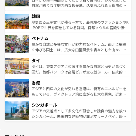
ク、伝統的なフラダンスなど、すべてがハワイの魅力を彩
ど、見どころがたくさん。また、カフェやワイン、オージ
自然が織りなす魅力的な観光地。活気あふれる大都市の台
っている。訪れるたびに新しい発見と感動が待っているハ
ービーフなどの食文化も豊かで、美味しいものであふれて
北やノスタルジックな町並みが人気な九份（ジォウフェ
ワイを、存分に味わってほしい。 なお、新着のハワイ情報
韓国
いる。アクティビティも充実しており、サーフィンやダイ
ン）、静ひつな山岳地帯である台湾東部など、都市の喧騒
は
コンテンツ一覧
を参照してほしい。
ビング、ハイキングなど、アウトドア好きにはたまらな
と山間の静けさが共存しており、訪れる人に新しい発見と
歴史ある王朝文化が残る一方で、最先端のファッションやK
い。オーストラリアの多彩な魅力を存分に味わいつくそ
驚きをもたらしてくれる。また、奥深い台湾の食文化も魅
-POPで世界を席巻している韓国。首都ソウルの宮殿や伝統
う。 なお、新着のオーストラリア情報は
コンテンツ一覧
を
力で、夜市などの屋台グルメから高級料理、ヘルシーで美
家屋が並ぶエリアでは韓国の歴史と文化に浸ることがで
参照してほしい。
ベトナム
容にもいいと評判のスイーツなど、バラエティ豊かな料理
き、地方に足を延ばせば四季折々の自然美を楽しむことが
が味わえる。 なお、新着の台湾情報は
コンテンツ一覧
を参
できる。そして、キムチや焼肉、絶品のストリートフード
豊かな自然と多様な文化が魅力的なベトナム。南北に細長
照してほしい。
まで、さまざまな韓国料理が待っている。夜には、韓国な
く伸びる国土には、広大な田園風景や青々とした山々、世
らではのナイトライフも堪能できる。あたたかいホスピタ
界遺産に登録された壮大な自然景観が点在し、都市部では
タイ
リティに包まれながら、韓国の多彩な魅力を心ゆくまで味
急速な発展と共に伝統が息づく。ハノイの古い町並みやホ
わってみてほしい。 なお、新着の韓国情報は
コンテンツ一
ーチミン市のフランス統治時代の建物も、独特の雰囲気を
タイは、東南アジアに位置する豊かな自然と歴史が息づく
覧
を参照してほしい。
醸し出している。また、バラエティの豊かさとおいしさで
国だ。首都バンコクは高層ビルが立ち並ぶ一方、伝統的な
世界中の食通を魅了してやまないベトナム料理も魅力のひ
寺院や市場がいたるところに点在し、古きよき文化と現代
香港
とつ。フォーやバインミー、ベトナムコーヒーなどは、ぜ
の活気が交差している。北部ではチェンマイなどの山岳地
ひ現地で味わいたい。どの地域を訪れてもあたたかい人々
帯で自然と触れ合い、南部ではプーケットやクラビの美し
アジアと西洋の文化が交わる香港は、特有のエネルギーを
が旅行者を迎えてくれるので、きっと忘れられない旅にな
いビーチでリゾート気分を楽しむことができる。タイ料理
もっている。ヴィクトリア湾に広がる壮大な景色、近未来
るはずだ。 なお、新着のベトナム情報は
コンテンツ一覧
を
は世界的に有名で、屋台から高級レストランまで味覚を刺
的なアートスポット、そして歴史と現代が融合した町並
参照してほしい。
シンガポール
激する。気候は一年中温暖で、どの季節にも異なる楽しみ
み、どこを訪れても感動するはず。観光スポットが密集し
が待っている。親しみやすいタイの人々、仏教を中心とし
ており、効率よく見どころを回れるのも魅力。息をのむよ
アジアの交差点として多文化が融合した独自の魅力を放つ
た文化、そして多様な観光資源が、訪れる旅人を魅了し続
うな絶景から文化的な体験まで、香港を存分に楽しみ尽く
シンガポール。未来的な建築物が並ぶマリーナベイ、歴史
ける。 なお、新着のタイ情報は
コンテンツ一覧
を参照して
そう。 なお、新着の香港情報は
コンテンツ一覧
を参照して
と伝統を感じられるエスニックタウン、多数の緑豊かな公
ほしい。
ほしい。
園や自然保護区など、自然が調和した近代的な景観と文化
の多様性あふれるカラフルな町は、どこを歩いても新しい