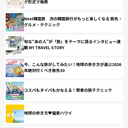
グ形式で発表
Next韓国旅 次の韓国旅行がもっと楽しくなる 旅先・
グルメ・テクニック
旬な“あの人”が「旅」をテーマに語るインタビュー連
載 MY TRAVEL STORY
今、こんな旅がしてみたい！地球の歩き方が選ぶ2026
年絶対行くべき旅先30
コスパもタイパもかなえる！賢者の旅テクニック
地球の歩き方♥偏愛ハワイ