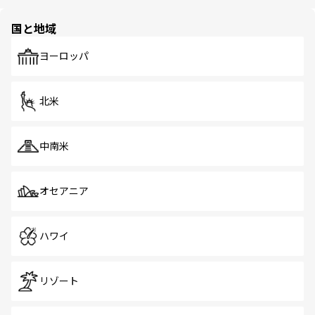
ほしい。
ほしい。
園や自然保護区など、自然が調和した近代的な景観と文化
の多様性あふれるカラフルな町は、どこを歩いても新しい
国と地域
発見がある。さらに、治安のよさや充実した公共交通機関
も、旅行者にとっては魅力的なポイント。グルメも豊富
で、ホーカーズは地元の風情を楽しめる外せないスポット
ヨーロッパ
だ。訪れる人を飽きさせないシンガポールで、多様な魅力
を体感しよう。 なお、新着のシンガポール情報は
コンテン
ツ一覧
を参照してほしい。
北米
中南米
オセアニア
ハワイ
リゾート