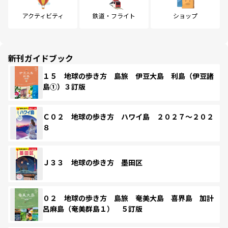
アクティビティ
鉄道・フライト
ショップ
新刊ガイドブック
１５ 地球の歩き方 島旅 伊豆大島 利島（伊豆諸
島①）３訂版
Ｃ０２ 地球の歩き方 ハワイ島 ２０２７～２０２
８
Ｊ３３ 地球の歩き方 墨田区
０２ 地球の歩き方 島旅 奄美大島 喜界島 加計
呂麻島（奄美群島１） ５訂版