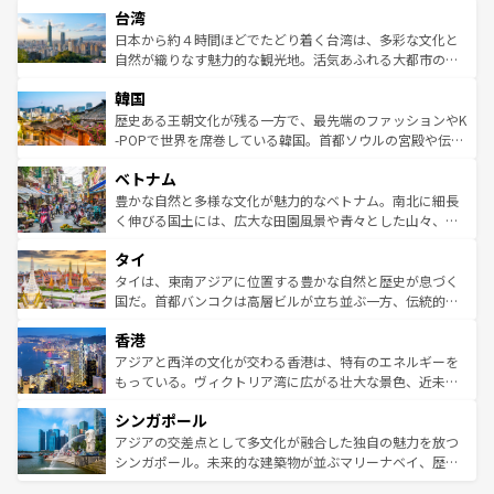
ならではの贅沢な旅のスタイルだ。 なお、新着のアメリカ
台湾
れるおもてなしの心で訪れる人々を迎えてくれるハワイの
リアリーフや大陸中央部にそびえるウルル（エアーズロッ
情報は
コンテンツ一覧
を参照してほしい。
人々、おいしいローカルフードやハワイアンミュージッ
ク）、タスマニアの美しい原生林やケアンズの熱帯雨林な
日本から約４時間ほどでたどり着く台湾は、多彩な文化と
ク、伝統的なフラダンスなど、すべてがハワイの魅力を彩
ど、見どころがたくさん。また、カフェやワイン、オージ
自然が織りなす魅力的な観光地。活気あふれる大都市の台
っている。訪れるたびに新しい発見と感動が待っているハ
ービーフなどの食文化も豊かで、美味しいものであふれて
北やノスタルジックな町並みが人気な九份（ジォウフェ
ワイを、存分に味わってほしい。 なお、新着のハワイ情報
韓国
いる。アクティビティも充実しており、サーフィンやダイ
ン）、静ひつな山岳地帯である台湾東部など、都市の喧騒
は
コンテンツ一覧
を参照してほしい。
ビング、ハイキングなど、アウトドア好きにはたまらな
と山間の静けさが共存しており、訪れる人に新しい発見と
歴史ある王朝文化が残る一方で、最先端のファッションやK
い。オーストラリアの多彩な魅力を存分に味わいつくそ
驚きをもたらしてくれる。また、奥深い台湾の食文化も魅
-POPで世界を席巻している韓国。首都ソウルの宮殿や伝統
う。 なお、新着のオーストラリア情報は
コンテンツ一覧
を
力で、夜市などの屋台グルメから高級料理、ヘルシーで美
家屋が並ぶエリアでは韓国の歴史と文化に浸ることがで
参照してほしい。
ベトナム
容にもいいと評判のスイーツなど、バラエティ豊かな料理
き、地方に足を延ばせば四季折々の自然美を楽しむことが
が味わえる。 なお、新着の台湾情報は
コンテンツ一覧
を参
できる。そして、キムチや焼肉、絶品のストリートフード
豊かな自然と多様な文化が魅力的なベトナム。南北に細長
照してほしい。
まで、さまざまな韓国料理が待っている。夜には、韓国な
く伸びる国土には、広大な田園風景や青々とした山々、世
らではのナイトライフも堪能できる。あたたかいホスピタ
界遺産に登録された壮大な自然景観が点在し、都市部では
タイ
リティに包まれながら、韓国の多彩な魅力を心ゆくまで味
急速な発展と共に伝統が息づく。ハノイの古い町並みやホ
わってみてほしい。 なお、新着の韓国情報は
コンテンツ一
ーチミン市のフランス統治時代の建物も、独特の雰囲気を
タイは、東南アジアに位置する豊かな自然と歴史が息づく
覧
を参照してほしい。
醸し出している。また、バラエティの豊かさとおいしさで
国だ。首都バンコクは高層ビルが立ち並ぶ一方、伝統的な
世界中の食通を魅了してやまないベトナム料理も魅力のひ
寺院や市場がいたるところに点在し、古きよき文化と現代
香港
とつ。フォーやバインミー、ベトナムコーヒーなどは、ぜ
の活気が交差している。北部ではチェンマイなどの山岳地
ひ現地で味わいたい。どの地域を訪れてもあたたかい人々
帯で自然と触れ合い、南部ではプーケットやクラビの美し
アジアと西洋の文化が交わる香港は、特有のエネルギーを
が旅行者を迎えてくれるので、きっと忘れられない旅にな
いビーチでリゾート気分を楽しむことができる。タイ料理
もっている。ヴィクトリア湾に広がる壮大な景色、近未来
るはずだ。 なお、新着のベトナム情報は
コンテンツ一覧
を
は世界的に有名で、屋台から高級レストランまで味覚を刺
的なアートスポット、そして歴史と現代が融合した町並
参照してほしい。
シンガポール
激する。気候は一年中温暖で、どの季節にも異なる楽しみ
み、どこを訪れても感動するはず。観光スポットが密集し
が待っている。親しみやすいタイの人々、仏教を中心とし
ており、効率よく見どころを回れるのも魅力。息をのむよ
アジアの交差点として多文化が融合した独自の魅力を放つ
た文化、そして多様な観光資源が、訪れる旅人を魅了し続
うな絶景から文化的な体験まで、香港を存分に楽しみ尽く
シンガポール。未来的な建築物が並ぶマリーナベイ、歴史
ける。 なお、新着のタイ情報は
コンテンツ一覧
を参照して
そう。 なお、新着の香港情報は
コンテンツ一覧
を参照して
と伝統を感じられるエスニックタウン、多数の緑豊かな公