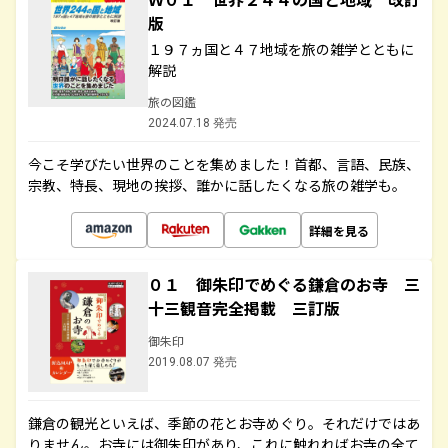
版
１９７ヵ国と４７地域を旅の雑学とともに
解説
旅の図鑑
2024.07.18 発売
今こそ学びたい世界のことを集めました！首都、言語、民族、
宗教、特長、現地の挨拶、誰かに話したくなる旅の雑学も。
詳細を見る
０１ 御朱印でめぐる鎌倉のお寺 三
十三観音完全掲載 三訂版
御朱印
2019.08.07 発売
鎌倉の観光といえば、季節の花とお寺めぐり。それだけではあ
りません。お寺には御朱印があり、これに触れればお寺の全て