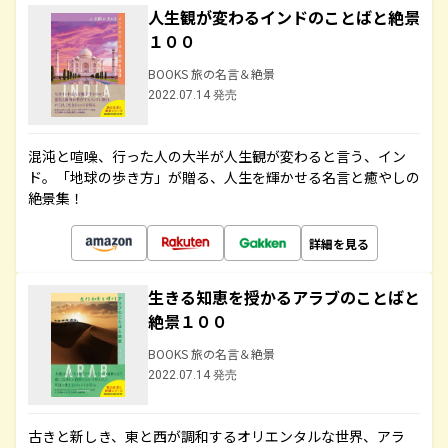
人生観が変わるインドのことばと絶景
１００
BOOKS 旅の名言＆絶景
2022.07.14 発売
混沌と喧噪、行った人の大半が人生観が変わると言う、イン
ド。「地球の歩き方」が贈る、人生を輝かせる名言と癒やしの
絶景集！
詳細を見る
生きる知恵を授かるアラブのことばと
絶景１００
BOOKS 旅の名言＆絶景
2022.07.14 発売
古きと新しき、東と西が調和するオリエンタルな世界、アラ