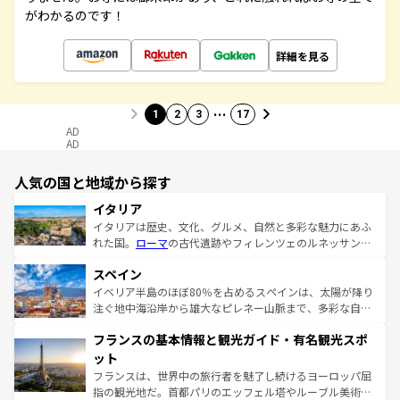
がわかるのです！
詳細を見る
…
1
2
3
17
AD
AD
人気の国と地域から探す
イタリア
イタリアは歴史、文化、グルメ、自然と多彩な魅力にあふ
れた国。
ローマ
の古代遺跡やフィレンツェのルネッサンス
美術、ヴェネツィアの運河など、歴史あるスポットはもち
スペイン
ろん、トスカーナの美しい田園風景やアマルフィ海岸の絶
景など、自然景観も見逃せない。観光の合間には、本場の
イベリア半島のほぼ80％を占めるスペインは、太陽が降り
ピザやパスタなど、絶品のイタリア料理を堪能することも
注ぐ地中海沿岸から雄大なピレネー山脈まで、多彩な自然
できる。朝目覚めてから夜眠るまで、すべての瞬間を楽し
と文化が詰まったヨーロッパ屈指の旅行先だ。多様な地域
フランスの基本情報と観光ガイド・有名観光スポ
ませてくれるイタリアで、忘れられない旅をしてみよう！
文化が根付くこの国では、情熱的なフラメンコ、熱気あふ
なお、新着のイタリア情報は
コンテンツ一覧
を参照してほ
れる闘牛、そして美味しいタパスが生活の一部となってい
ット
しい。
る。首都マドリードの洗練された雰囲気や、バルセロナの
フランスは、世界中の旅行者を魅了し続けるヨーロッパ屈
アートに溢れた街角から、地方では古代ローマ遺跡や中世
指の観光地だ。首都パリのエッフェル塔やルーブル美術館