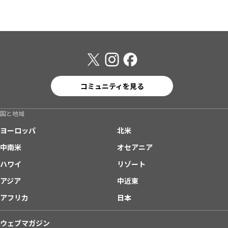
コミュニティを見る
国と地域
ヨーロッパ
北米
中南米
オセアニア
ハワイ
リゾート
アジア
中近東
アフリカ
日本
ウェブマガジン