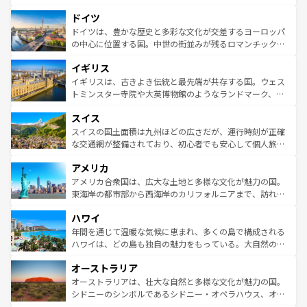
の城塞都市、穏やかなビーチリゾートまで多彩な表情を見
といった象徴的なスポットから、田舎町の古風な美しさま
せる。地方によって風土や気候が異なるスペインはその個
ドイツ
で、幅広い魅力が詰まっている。華麗な宮殿、歴史的な大
性で訪れる人を魅了する。 なお、新着のスペイン情報は
コ
聖堂、美しいビーチ、そして豊かな自然が、訪れる者を心
ドイツは、豊かな歴史と多彩な文化が交差するヨーロッパ
ンテンツ一覧
を参照してほしい。
から魅了する。また、フランスは美食の国としても知ら
の中心に位置する国。中世の街並みが残るロマンチック街
れ、フランス料理はユネスコ無形文化遺産にも登録されて
道から、未来を先取りするようなモダンな都市まで多様な
イギリス
いる。シャンパンの発祥地であるランス、プロヴァンスの
顔を持つこの国は、どこを歩いても飽きることがない。ベ
香り高いラベンダー畑など、多彩な楽しみ方が可能だ。さ
ルリンの文化的活気、バイエルン州のアルプスの絶景、そ
イギリスは、古きよき伝統と最先端が共存する国。ウェス
らに、パリ以外の地域にも魅力が溢れており、どの街角に
してライン川沿いのワイン畑といった風景は必見。ビール
トミンスター寺院や大英博物館のようなランドマーク、歴
も豊かな歴史と文化が息づいている。パリ以外の個性あふ
とソーセージを味わいながら地元の人と過ごす楽しい時間
史ある大学都市、美しい丘陵地帯や牧歌的な風景など、エ
れる地方に足を運ぶとそれぞれで全く異なる文化を体験で
スイス
は、お酒好きな人にはぜひ体験してほしい。 なお、新着の
リアごとに異なる魅力がある。また、優雅なアフタヌーン
きるだろう。 なお、新着のフランス情報は
コンテンツ一覧
ドイツ情報は
コンテンツ一覧
を参照してほしい。
ティー、ビール好きにはたまらない英国パブ、サッカー観
スイスの国土面積は九州ほどの広さだが、運行時刻が正確
を参照してほしい。
戦など、本場だからこそできる体験も豊富。イギリスを旅
な交通網が整備されており、初心者でも安心して個人旅行
して楽しみつくそう。 なお、新着のイギリス情報は
コンテ
を楽しめる。日本同様に時刻表どおりの旅が可能だ。中世
アメリカ
ンツ一覧
を参照してほしい。
の建物がそのまま残る町や、スイスならではのユニークな
博物館もあり、アルプス観光だけでなく町歩きも満喫する
アメリカ合衆国は、広大な土地と多様な文化が魅力の国。
ことができる。国民の所得が高いため物価も高いが、旅行
東海岸の都市部から西海岸のカリフォルニアまで、訪れる
者向けの交通パス提供のサービスもあり、うまく活用すれ
場所ごとに異なる風景と体験が待っている。ニューヨーク
ハワイ
ば市内交通費無料で観光を楽しむこともできる。 なお、新
のような巨大都市は、観光、ショッピング、エンターテイ
着のスイス情報は
コンテンツ一覧
を参照してほしい。
ンメントが詰まった刺激的なスポットだ。一方、アメリカ
年間を通じて温暖な気候に恵まれ、多くの島で構成される
西部には大自然が広がり、グランドキャニオンやイエロー
ハワイは、どの島も独自の魅力をもっている。大自然の神
ストーン国立公園といった絶景が堪能できる。さらに、南
秘を感じたいなら、火山が生み出した壮大な景観を誇るハ
オーストラリア
部のニューオーリンズでは、音楽と美食が融合した独特の
ワイ島は見逃せない。また、定番の観光地といえばオアフ
文化が魅力。旅行者はアメリカの各地域で異なる魅力を楽
島だが、静かな自然を求めるならマウイ島やカウアイ島が
オーストラリアは、壮大な自然と多様な文化が魅力の国。
しみながら、その多様性と豊かな歴史を感じることができ
おすすめ。エメラルドグリーンに輝く海をはじめ、豊かな
シドニーのシンボルであるシドニー・オペラハウス、オー
るだろう。車でのロードトリップや列車の旅も、アメリカ
文化や歴史が息づいている。「アロハスピリット」と呼ば
ストラリア東海岸北部に広がる大サンゴ礁地帯グレートバ