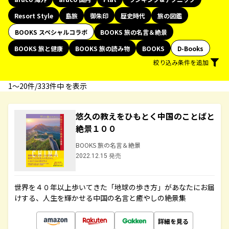
Resort Style
島旅
御朱印
歴史時代
旅の図鑑
BOOKS スペシャルコラボ
BOOKS 旅の名言＆絶景
BOOKS 旅と健康
BOOKS 旅の読み物
BOOKS
D-Books
絞り込み条件を追加
1〜20件/333件中 を表示
悠久の教えをひもとく中国のことばと
絶景１００
BOOKS 旅の名言＆絶景
2022.12.15 発売
世界を４０年以上歩いてきた「地球の歩き方」があなたにお届
けする、人生を輝かせる中国の名言と癒やしの絶景集
詳細を見る