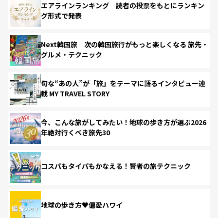
エアラインランキング 読者の投票をもとにランキン
グ形式で発表
Next韓国旅 次の韓国旅行がもっと楽しくなる 旅先・
グルメ・テクニック
旬な“あの人”が「旅」をテーマに語るインタビュー連
載 MY TRAVEL STORY
今、こんな旅がしてみたい！地球の歩き方が選ぶ2026
年絶対行くべき旅先30
コスパもタイパもかなえる！賢者の旅テクニック
地球の歩き方♥偏愛ハワイ