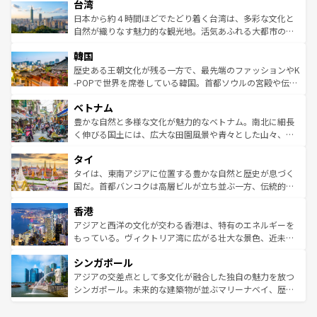
情報は
コンテンツ一覧
を参照してほしい。
人々、おいしいローカルフードやハワイアンミュージッ
台湾
リアリーフや大陸中央部にそびえるウルル（エアーズロッ
ク、伝統的なフラダンスなど、すべてがハワイの魅力を彩
ク）、タスマニアの美しい原生林やケアンズの熱帯雨林な
日本から約４時間ほどでたどり着く台湾は、多彩な文化と
っている。訪れるたびに新しい発見と感動が待っているハ
ど、見どころがたくさん。また、カフェやワイン、オージ
自然が織りなす魅力的な観光地。活気あふれる大都市の台
ワイを、存分に味わってほしい。 なお、新着のハワイ情報
ービーフなどの食文化も豊かで、美味しいものであふれて
北やノスタルジックな町並みが人気な九份（ジォウフェ
は
コンテンツ一覧
を参照してほしい。
韓国
いる。アクティビティも充実しており、サーフィンやダイ
ン）、静ひつな山岳地帯である台湾東部など、都市の喧騒
ビング、ハイキングなど、アウトドア好きにはたまらな
と山間の静けさが共存しており、訪れる人に新しい発見と
歴史ある王朝文化が残る一方で、最先端のファッションやK
い。オーストラリアの多彩な魅力を存分に味わいつくそ
驚きをもたらしてくれる。また、奥深い台湾の食文化も魅
-POPで世界を席巻している韓国。首都ソウルの宮殿や伝統
う。 なお、新着のオーストラリア情報は
コンテンツ一覧
を
力で、夜市などの屋台グルメから高級料理、ヘルシーで美
家屋が並ぶエリアでは韓国の歴史と文化に浸ることがで
参照してほしい。
ベトナム
容にもいいと評判のスイーツなど、バラエティ豊かな料理
き、地方に足を延ばせば四季折々の自然美を楽しむことが
が味わえる。 なお、新着の台湾情報は
コンテンツ一覧
を参
できる。そして、キムチや焼肉、絶品のストリートフード
豊かな自然と多様な文化が魅力的なベトナム。南北に細長
照してほしい。
まで、さまざまな韓国料理が待っている。夜には、韓国な
く伸びる国土には、広大な田園風景や青々とした山々、世
らではのナイトライフも堪能できる。あたたかいホスピタ
界遺産に登録された壮大な自然景観が点在し、都市部では
タイ
リティに包まれながら、韓国の多彩な魅力を心ゆくまで味
急速な発展と共に伝統が息づく。ハノイの古い町並みやホ
わってみてほしい。 なお、新着の韓国情報は
コンテンツ一
ーチミン市のフランス統治時代の建物も、独特の雰囲気を
タイは、東南アジアに位置する豊かな自然と歴史が息づく
覧
を参照してほしい。
醸し出している。また、バラエティの豊かさとおいしさで
国だ。首都バンコクは高層ビルが立ち並ぶ一方、伝統的な
世界中の食通を魅了してやまないベトナム料理も魅力のひ
寺院や市場がいたるところに点在し、古きよき文化と現代
香港
とつ。フォーやバインミー、ベトナムコーヒーなどは、ぜ
の活気が交差している。北部ではチェンマイなどの山岳地
ひ現地で味わいたい。どの地域を訪れてもあたたかい人々
帯で自然と触れ合い、南部ではプーケットやクラビの美し
アジアと西洋の文化が交わる香港は、特有のエネルギーを
が旅行者を迎えてくれるので、きっと忘れられない旅にな
いビーチでリゾート気分を楽しむことができる。タイ料理
もっている。ヴィクトリア湾に広がる壮大な景色、近未来
るはずだ。 なお、新着のベトナム情報は
コンテンツ一覧
を
は世界的に有名で、屋台から高級レストランまで味覚を刺
的なアートスポット、そして歴史と現代が融合した町並
参照してほしい。
シンガポール
激する。気候は一年中温暖で、どの季節にも異なる楽しみ
み、どこを訪れても感動するはず。観光スポットが密集し
が待っている。親しみやすいタイの人々、仏教を中心とし
ており、効率よく見どころを回れるのも魅力。息をのむよ
アジアの交差点として多文化が融合した独自の魅力を放つ
た文化、そして多様な観光資源が、訪れる旅人を魅了し続
うな絶景から文化的な体験まで、香港を存分に楽しみ尽く
シンガポール。未来的な建築物が並ぶマリーナベイ、歴史
ける。 なお、新着のタイ情報は
コンテンツ一覧
を参照して
そう。 なお、新着の香港情報は
コンテンツ一覧
を参照して
と伝統を感じられるエスニックタウン、多数の緑豊かな公
ほしい。
ほしい。
園や自然保護区など、自然が調和した近代的な景観と文化