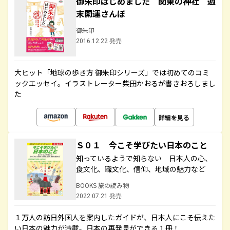
御朱印はじめました 関東の神社 週
末開運さんぽ
御朱印
2016.12.22 発売
大ヒット「地球の歩き方 御朱印シリーズ」では初めてのコミ
ックエッセイ。イラストレーター柴田かおるが書きおろしまし
た
詳細を見る
Ｓ０１ 今こそ学びたい日本のこと
知っているようで知らない 日本人の心、
食文化、職文化、信仰、地域の魅力など
BOOKS 旅の読み物
2022.07.21 発売
１万人の訪日外国人を案内したガイドが、日本人にこそ伝えた
い日本の魅力が満載。日本の再発見ができる１冊！