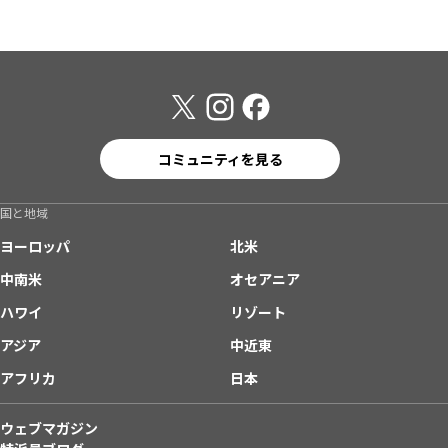
コミュニティを見る
国と地域
ヨーロッパ
北米
中南米
オセアニア
ハワイ
リゾート
アジア
中近東
アフリカ
日本
ウェブマガジン