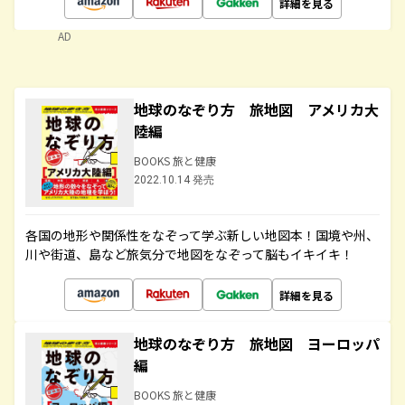
詳細を見る
AD
地球のなぞり方 旅地図 アメリカ大
陸編
BOOKS 旅と健康
2022.10.14 発売
各国の地形や関係性をなぞって学ぶ新しい地図本！国境や州、
川や街道、島など旅気分で地図をなぞって脳もイキイキ！
詳細を見る
地球のなぞり方 旅地図 ヨーロッパ
編
BOOKS 旅と健康