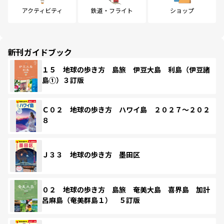
アクティビティ
鉄道・フライト
ショップ
新刊ガイドブック
１５ 地球の歩き方 島旅 伊豆大島 利島（伊豆諸
島①）３訂版
Ｃ０２ 地球の歩き方 ハワイ島 ２０２７～２０２
８
Ｊ３３ 地球の歩き方 墨田区
０２ 地球の歩き方 島旅 奄美大島 喜界島 加計
呂麻島（奄美群島１） ５訂版