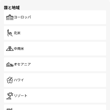
の多様性あふれるカラフルな町は、どこを歩いても新しい
国と地域
発見がある。さらに、治安のよさや充実した公共交通機関
も、旅行者にとっては魅力的なポイント。グルメも豊富
で、ホーカーズは地元の風情を楽しめる外せないスポット
ヨーロッパ
だ。訪れる人を飽きさせないシンガポールで、多様な魅力
を体感しよう。 なお、新着のシンガポール情報は
コンテン
ツ一覧
を参照してほしい。
北米
中南米
オセアニア
ハワイ
リゾート