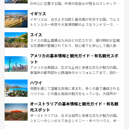
れ、フランス料理はユネスコ無形文化遺産にも登録されて
の中心に位置する国。中世の街並みが残るロマンチック街
いる。シャンパンの発祥地であるランス、プロヴァンスの
道から、未来を先取りするようなモダンな都市まで多様な
香り高いラベンダー畑など、多彩な楽しみ方が可能だ。さ
イギリス
顔を持つこの国は、どこを歩いても飽きることがない。ベ
らに、パリ以外の地域にも魅力が溢れており、どの街角に
ルリンの文化的活気、バイエルン州のアルプスの絶景、そ
イギリスは、古きよき伝統と最先端が共存する国。ウェス
も豊かな歴史と文化が息づいている。パリ以外の個性あふ
してライン川沿いのワイン畑といった風景は必見。ビール
トミンスター寺院や大英博物館のようなランドマーク、歴
れる地方に足を運ぶとそれぞれで全く異なる文化を体験で
とソーセージを味わいながら地元の人と過ごす楽しい時間
史ある大学都市、美しい丘陵地帯や牧歌的な風景など、エ
きるだろう。 なお、新着のフランス情報は
コンテンツ一覧
スイス
は、お酒好きな人にはぜひ体験してほしい。 なお、新着の
リアごとに異なる魅力がある。また、優雅なアフタヌーン
を参照してほしい。
ドイツ情報は
コンテンツ一覧
を参照してほしい。
ティー、ビール好きにはたまらない英国パブ、サッカー観
スイスの国土面積は九州ほどの広さだが、運行時刻が正確
戦など、本場だからこそできる体験も豊富。イギリスを旅
な交通網が整備されており、初心者でも安心して個人旅行
して楽しみつくそう。 なお、新着のイギリス情報は
コンテ
を楽しめる。日本同様に時刻表どおりの旅が可能だ。中世
アメリカの基本情報と観光ガイド・有名観光スポ
ンツ一覧
を参照してほしい。
の建物がそのまま残る町や、スイスならではのユニークな
博物館もあり、アルプス観光だけでなく町歩きも満喫する
ット
ことができる。国民の所得が高いため物価も高いが、旅行
アメリカ合衆国は、広大な土地と多様な文化が魅力の国。
者向けの交通パス提供のサービスもあり、うまく活用すれ
東海岸の都市部から西海岸のカリフォルニアまで、訪れる
ば市内交通費無料で観光を楽しむこともできる。 なお、新
場所ごとに異なる風景と体験が待っている。ニューヨーク
着のスイス情報は
コンテンツ一覧
を参照してほしい。
ハワイ
のような巨大都市は、観光、ショッピング、エンターテイ
ンメントが詰まった刺激的なスポットだ。一方、アメリカ
年間を通じて温暖な気候に恵まれ、多くの島で構成される
西部には大自然が広がり、グランドキャニオンやイエロー
ハワイは、どの島も独自の魅力をもっている。大自然の神
ストーン国立公園といった絶景が堪能できる。さらに、南
秘を感じたいなら、火山が生み出した壮大な景観を誇るハ
オーストラリアの基本情報と観光ガイド・有名観
部のニューオーリンズでは、音楽と美食が融合した独特の
ワイ島は見逃せない。また、定番の観光地といえばオアフ
文化が魅力。旅行者はアメリカの各地域で異なる魅力を楽
島だが、静かな自然を求めるならマウイ島やカウアイ島が
光スポット
しみながら、その多様性と豊かな歴史を感じることができ
おすすめ。エメラルドグリーンに輝く海をはじめ、豊かな
オーストラリアは、壮大な自然と多様な文化が魅力の国。
るだろう。車でのロードトリップや列車の旅も、アメリカ
文化や歴史が息づいている。「アロハスピリット」と呼ば
シドニーのシンボルであるシドニー・オペラハウス、オー
ならではの贅沢な旅のスタイルだ。 なお、新着のアメリカ
れるおもてなしの心で訪れる人々を迎えてくれるハワイの
ストラリア東海岸北部に広がる大サンゴ礁地帯グレートバ