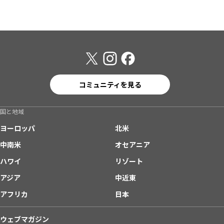
コミュニティを見る
国と地域
ヨーロッパ
北米
中南米
オセアニア
ハワイ
リゾート
アジア
中近東
アフリカ
日本
ウェブマガジン