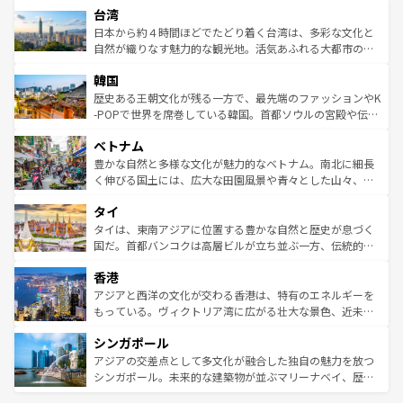
ならではの贅沢な旅のスタイルだ。 なお、新着のアメリカ
台湾
れるおもてなしの心で訪れる人々を迎えてくれるハワイの
リアリーフや大陸中央部にそびえるウルル（エアーズロッ
情報は
コンテンツ一覧
を参照してほしい。
人々、おいしいローカルフードやハワイアンミュージッ
ク）、タスマニアの美しい原生林やケアンズの熱帯雨林な
日本から約４時間ほどでたどり着く台湾は、多彩な文化と
ク、伝統的なフラダンスなど、すべてがハワイの魅力を彩
ど、見どころがたくさん。また、カフェやワイン、オージ
自然が織りなす魅力的な観光地。活気あふれる大都市の台
っている。訪れるたびに新しい発見と感動が待っているハ
ービーフなどの食文化も豊かで、美味しいものであふれて
北やノスタルジックな町並みが人気な九份（ジォウフェ
ワイを、存分に味わってほしい。 なお、新着のハワイ情報
韓国
いる。アクティビティも充実しており、サーフィンやダイ
ン）、静ひつな山岳地帯である台湾東部など、都市の喧騒
は
コンテンツ一覧
を参照してほしい。
ビング、ハイキングなど、アウトドア好きにはたまらな
と山間の静けさが共存しており、訪れる人に新しい発見と
歴史ある王朝文化が残る一方で、最先端のファッションやK
い。オーストラリアの多彩な魅力を存分に味わいつくそ
驚きをもたらしてくれる。また、奥深い台湾の食文化も魅
-POPで世界を席巻している韓国。首都ソウルの宮殿や伝統
う。 なお、新着のオーストラリア情報は
コンテンツ一覧
を
力で、夜市などの屋台グルメから高級料理、ヘルシーで美
家屋が並ぶエリアでは韓国の歴史と文化に浸ることがで
参照してほしい。
ベトナム
容にもいいと評判のスイーツなど、バラエティ豊かな料理
き、地方に足を延ばせば四季折々の自然美を楽しむことが
が味わえる。 なお、新着の台湾情報は
コンテンツ一覧
を参
できる。そして、キムチや焼肉、絶品のストリートフード
豊かな自然と多様な文化が魅力的なベトナム。南北に細長
照してほしい。
まで、さまざまな韓国料理が待っている。夜には、韓国な
く伸びる国土には、広大な田園風景や青々とした山々、世
らではのナイトライフも堪能できる。あたたかいホスピタ
界遺産に登録された壮大な自然景観が点在し、都市部では
タイ
リティに包まれながら、韓国の多彩な魅力を心ゆくまで味
急速な発展と共に伝統が息づく。ハノイの古い町並みやホ
わってみてほしい。 なお、新着の韓国情報は
コンテンツ一
ーチミン市のフランス統治時代の建物も、独特の雰囲気を
タイは、東南アジアに位置する豊かな自然と歴史が息づく
覧
を参照してほしい。
醸し出している。また、バラエティの豊かさとおいしさで
国だ。首都バンコクは高層ビルが立ち並ぶ一方、伝統的な
世界中の食通を魅了してやまないベトナム料理も魅力のひ
寺院や市場がいたるところに点在し、古きよき文化と現代
香港
とつ。フォーやバインミー、ベトナムコーヒーなどは、ぜ
の活気が交差している。北部ではチェンマイなどの山岳地
ひ現地で味わいたい。どの地域を訪れてもあたたかい人々
帯で自然と触れ合い、南部ではプーケットやクラビの美し
アジアと西洋の文化が交わる香港は、特有のエネルギーを
が旅行者を迎えてくれるので、きっと忘れられない旅にな
いビーチでリゾート気分を楽しむことができる。タイ料理
もっている。ヴィクトリア湾に広がる壮大な景色、近未来
るはずだ。 なお、新着のベトナム情報は
コンテンツ一覧
を
は世界的に有名で、屋台から高級レストランまで味覚を刺
的なアートスポット、そして歴史と現代が融合した町並
参照してほしい。
シンガポール
激する。気候は一年中温暖で、どの季節にも異なる楽しみ
み、どこを訪れても感動するはず。観光スポットが密集し
が待っている。親しみやすいタイの人々、仏教を中心とし
ており、効率よく見どころを回れるのも魅力。息をのむよ
アジアの交差点として多文化が融合した独自の魅力を放つ
た文化、そして多様な観光資源が、訪れる旅人を魅了し続
うな絶景から文化的な体験まで、香港を存分に楽しみ尽く
シンガポール。未来的な建築物が並ぶマリーナベイ、歴史
ける。 なお、新着のタイ情報は
コンテンツ一覧
を参照して
そう。 なお、新着の香港情報は
コンテンツ一覧
を参照して
と伝統を感じられるエスニックタウン、多数の緑豊かな公