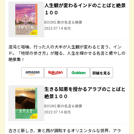
人生観が変わるインドのことばと絶景
１００
BOOKS 旅の名言＆絶景
2022.07.14 発売
混沌と喧噪、行った人の大半が人生観が変わると言う、イン
ド。「地球の歩き方」が贈る、人生を輝かせる名言と癒やしの
絶景集！
詳細を見る
生きる知恵を授かるアラブのことばと
絶景１００
BOOKS 旅の名言＆絶景
2022.07.14 発売
古きと新しき、東と西が調和するオリエンタルな世界、アラ