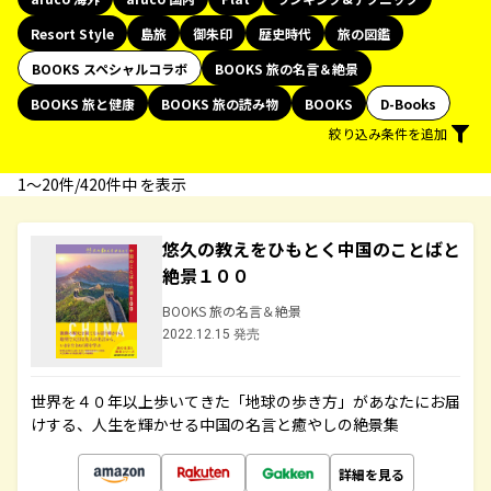
Resort Style
島旅
御朱印
歴史時代
旅の図鑑
BOOKS スペシャルコラボ
BOOKS 旅の名言＆絶景
BOOKS 旅と健康
BOOKS 旅の読み物
BOOKS
D-Books
絞り込み条件を追加
1〜20件/420件中 を表示
悠久の教えをひもとく中国のことばと
絶景１００
BOOKS 旅の名言＆絶景
2022.12.15 発売
世界を４０年以上歩いてきた「地球の歩き方」があなたにお届
けする、人生を輝かせる中国の名言と癒やしの絶景集
詳細を見る