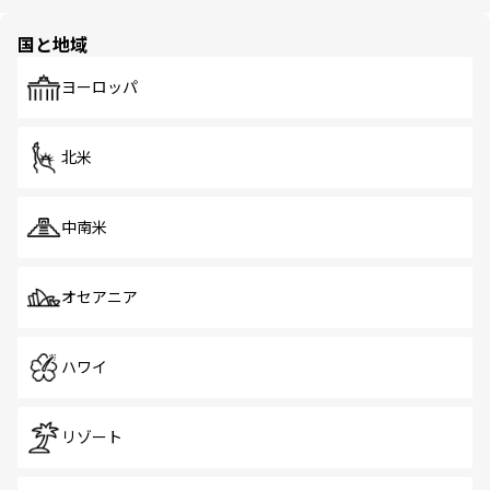
ほしい。
ほしい。
園や自然保護区など、自然が調和した近代的な景観と文化
の多様性あふれるカラフルな町は、どこを歩いても新しい
国と地域
発見がある。さらに、治安のよさや充実した公共交通機関
も、旅行者にとっては魅力的なポイント。グルメも豊富
で、ホーカーズは地元の風情を楽しめる外せないスポット
ヨーロッパ
だ。訪れる人を飽きさせないシンガポールで、多様な魅力
を体感しよう。 なお、新着のシンガポール情報は
コンテン
ツ一覧
を参照してほしい。
北米
中南米
オセアニア
ハワイ
リゾート