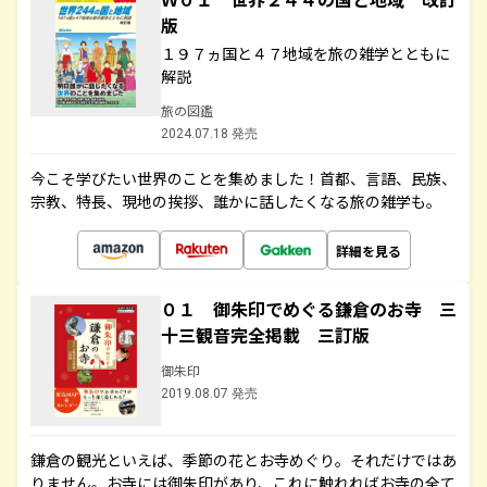
版
１９７ヵ国と４７地域を旅の雑学とともに
解説
旅の図鑑
2024.07.18 発売
今こそ学びたい世界のことを集めました！首都、言語、民族、
宗教、特長、現地の挨拶、誰かに話したくなる旅の雑学も。
詳細を見る
０１ 御朱印でめぐる鎌倉のお寺 三
十三観音完全掲載 三訂版
御朱印
2019.08.07 発売
鎌倉の観光といえば、季節の花とお寺めぐり。それだけではあ
りません。お寺には御朱印があり、これに触れればお寺の全て