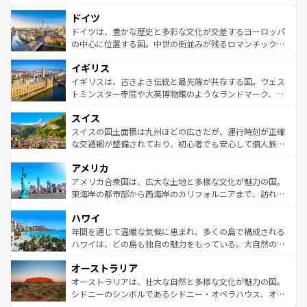
の城塞都市、穏やかなビーチリゾートまで多彩な表情を見
といった象徴的なスポットから、田舎町の古風な美しさま
せる。地方によって風土や気候が異なるスペインはその個
ドイツ
で、幅広い魅力が詰まっている。華麗な宮殿、歴史的な大
性で訪れる人を魅了する。 なお、新着のスペイン情報は
コ
聖堂、美しいビーチ、そして豊かな自然が、訪れる者を心
ドイツは、豊かな歴史と多彩な文化が交差するヨーロッパ
ンテンツ一覧
を参照してほしい。
から魅了する。また、フランスは美食の国としても知ら
の中心に位置する国。中世の街並みが残るロマンチック街
れ、フランス料理はユネスコ無形文化遺産にも登録されて
道から、未来を先取りするようなモダンな都市まで多様な
イギリス
いる。シャンパンの発祥地であるランス、プロヴァンスの
顔を持つこの国は、どこを歩いても飽きることがない。ベ
香り高いラベンダー畑など、多彩な楽しみ方が可能だ。さ
ルリンの文化的活気、バイエルン州のアルプスの絶景、そ
イギリスは、古きよき伝統と最先端が共存する国。ウェス
らに、パリ以外の地域にも魅力が溢れており、どの街角に
してライン川沿いのワイン畑といった風景は必見。ビール
トミンスター寺院や大英博物館のようなランドマーク、歴
も豊かな歴史と文化が息づいている。パリ以外の個性あふ
とソーセージを味わいながら地元の人と過ごす楽しい時間
史ある大学都市、美しい丘陵地帯や牧歌的な風景など、エ
れる地方に足を運ぶとそれぞれで全く異なる文化を体験で
スイス
は、お酒好きな人にはぜひ体験してほしい。 なお、新着の
リアごとに異なる魅力がある。また、優雅なアフタヌーン
きるだろう。 なお、新着のフランス情報は
コンテンツ一覧
ドイツ情報は
コンテンツ一覧
を参照してほしい。
ティー、ビール好きにはたまらない英国パブ、サッカー観
スイスの国土面積は九州ほどの広さだが、運行時刻が正確
を参照してほしい。
戦など、本場だからこそできる体験も豊富。イギリスを旅
な交通網が整備されており、初心者でも安心して個人旅行
して楽しみつくそう。 なお、新着のイギリス情報は
コンテ
を楽しめる。日本同様に時刻表どおりの旅が可能だ。中世
アメリカ
ンツ一覧
を参照してほしい。
の建物がそのまま残る町や、スイスならではのユニークな
博物館もあり、アルプス観光だけでなく町歩きも満喫する
アメリカ合衆国は、広大な土地と多様な文化が魅力の国。
ことができる。国民の所得が高いため物価も高いが、旅行
東海岸の都市部から西海岸のカリフォルニアまで、訪れる
者向けの交通パス提供のサービスもあり、うまく活用すれ
場所ごとに異なる風景と体験が待っている。ニューヨーク
ハワイ
ば市内交通費無料で観光を楽しむこともできる。 なお、新
のような巨大都市は、観光、ショッピング、エンターテイ
着のスイス情報は
コンテンツ一覧
を参照してほしい。
ンメントが詰まった刺激的なスポットだ。一方、アメリカ
年間を通じて温暖な気候に恵まれ、多くの島で構成される
西部には大自然が広がり、グランドキャニオンやイエロー
ハワイは、どの島も独自の魅力をもっている。大自然の神
ストーン国立公園といった絶景が堪能できる。さらに、南
秘を感じたいなら、火山が生み出した壮大な景観を誇るハ
オーストラリア
部のニューオーリンズでは、音楽と美食が融合した独特の
ワイ島は見逃せない。また、定番の観光地といえばオアフ
文化が魅力。旅行者はアメリカの各地域で異なる魅力を楽
島だが、静かな自然を求めるならマウイ島やカウアイ島が
オーストラリアは、壮大な自然と多様な文化が魅力の国。
しみながら、その多様性と豊かな歴史を感じることができ
おすすめ。エメラルドグリーンに輝く海をはじめ、豊かな
シドニーのシンボルであるシドニー・オペラハウス、オー
るだろう。車でのロードトリップや列車の旅も、アメリカ
文化や歴史が息づいている。「アロハスピリット」と呼ば
ストラリア東海岸北部に広がる大サンゴ礁地帯グレートバ