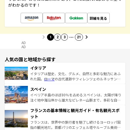
がわかるのです！
詳細を見る
…
1
2
3
21
AD
AD
人気の国と地域から探す
イタリア
イタリアは歴史、文化、グルメ、自然と多彩な魅力にあふ
れた国。
ローマ
の古代遺跡やフィレンツェのルネッサンス
美術、ヴェネツィアの運河など、歴史あるスポットはもち
スペイン
ろん、トスカーナの美しい田園風景やアマルフィ海岸の絶
景など、自然景観も見逃せない。観光の合間には、本場の
イベリア半島のほぼ80％を占めるスペインは、太陽が降り
ピザやパスタなど、絶品のイタリア料理を堪能することも
注ぐ地中海沿岸から雄大なピレネー山脈まで、多彩な自然
できる。朝目覚めてから夜眠るまで、すべての瞬間を楽し
と文化が詰まったヨーロッパ屈指の旅行先だ。多様な地域
フランスの基本情報と観光ガイド・有名観光スポ
ませてくれるイタリアで、忘れられない旅をしてみよう！
文化が根付くこの国では、情熱的なフラメンコ、熱気あふ
なお、新着のイタリア情報は
コンテンツ一覧
を参照してほ
れる闘牛、そして美味しいタパスが生活の一部となってい
ット
しい。
る。首都マドリードの洗練された雰囲気や、バルセロナの
フランスは、世界中の旅行者を魅了し続けるヨーロッパ屈
アートに溢れた街角から、地方では古代ローマ遺跡や中世
指の観光地だ。首都パリのエッフェル塔やルーブル美術館