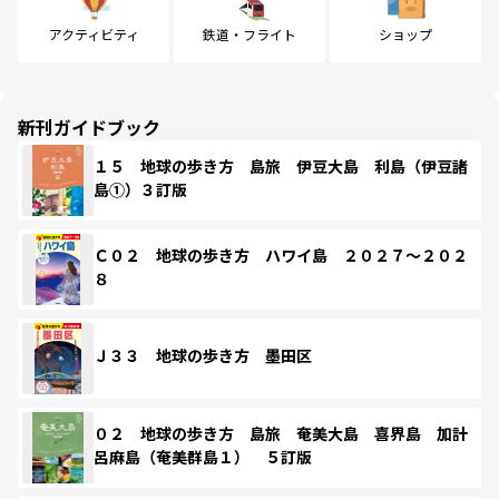
アクティビティ
鉄道・フライト
ショップ
新刊ガイドブック
１５ 地球の歩き方 島旅 伊豆大島 利島（伊豆諸
島①）３訂版
Ｃ０２ 地球の歩き方 ハワイ島 ２０２７～２０２
８
Ｊ３３ 地球の歩き方 墨田区
０２ 地球の歩き方 島旅 奄美大島 喜界島 加計
呂麻島（奄美群島１） ５訂版