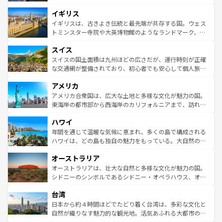
れ、フランス料理はユネスコ無形文化遺産にも登録されて
道から、未来を先取りするようなモダンな都市まで多様な
イギリス
いる。シャンパンの発祥地であるランス、プロヴァンスの
顔を持つこの国は、どこを歩いても飽きることがない。ベ
香り高いラベンダー畑など、多彩な楽しみ方が可能だ。さ
ルリンの文化的活気、バイエルン州のアルプスの絶景、そ
イギリスは、古きよき伝統と最先端が共存する国。ウェス
らに、パリ以外の地域にも魅力が溢れており、どの街角に
してライン川沿いのワイン畑といった風景は必見。ビール
トミンスター寺院や大英博物館のようなランドマーク、歴
も豊かな歴史と文化が息づいている。パリ以外の個性あふ
とソーセージを味わいながら地元の人と過ごす楽しい時間
史ある大学都市、美しい丘陵地帯や牧歌的な風景など、エ
れる地方に足を運ぶとそれぞれで全く異なる文化を体験で
スイス
は、お酒好きな人にはぜひ体験してほしい。 なお、新着の
リアごとに異なる魅力がある。また、優雅なアフタヌーン
きるだろう。 なお、新着のフランス情報は
コンテンツ一覧
ドイツ情報は
コンテンツ一覧
を参照してほしい。
ティー、ビール好きにはたまらない英国パブ、サッカー観
スイスの国土面積は九州ほどの広さだが、運行時刻が正確
を参照してほしい。
戦など、本場だからこそできる体験も豊富。イギリスを旅
な交通網が整備されており、初心者でも安心して個人旅行
して楽しみつくそう。 なお、新着のイギリス情報は
コンテ
を楽しめる。日本同様に時刻表どおりの旅が可能だ。中世
アメリカ
ンツ一覧
を参照してほしい。
の建物がそのまま残る町や、スイスならではのユニークな
博物館もあり、アルプス観光だけでなく町歩きも満喫する
アメリカ合衆国は、広大な土地と多様な文化が魅力の国。
ことができる。国民の所得が高いため物価も高いが、旅行
東海岸の都市部から西海岸のカリフォルニアまで、訪れる
者向けの交通パス提供のサービスもあり、うまく活用すれ
場所ごとに異なる風景と体験が待っている。ニューヨーク
ハワイ
ば市内交通費無料で観光を楽しむこともできる。 なお、新
のような巨大都市は、観光、ショッピング、エンターテイ
着のスイス情報は
コンテンツ一覧
を参照してほしい。
ンメントが詰まった刺激的なスポットだ。一方、アメリカ
年間を通じて温暖な気候に恵まれ、多くの島で構成される
西部には大自然が広がり、グランドキャニオンやイエロー
ハワイは、どの島も独自の魅力をもっている。大自然の神
ストーン国立公園といった絶景が堪能できる。さらに、南
秘を感じたいなら、火山が生み出した壮大な景観を誇るハ
オーストラリア
部のニューオーリンズでは、音楽と美食が融合した独特の
ワイ島は見逃せない。また、定番の観光地といえばオアフ
文化が魅力。旅行者はアメリカの各地域で異なる魅力を楽
島だが、静かな自然を求めるならマウイ島やカウアイ島が
オーストラリアは、壮大な自然と多様な文化が魅力の国。
しみながら、その多様性と豊かな歴史を感じることができ
おすすめ。エメラルドグリーンに輝く海をはじめ、豊かな
シドニーのシンボルであるシドニー・オペラハウス、オー
るだろう。車でのロードトリップや列車の旅も、アメリカ
文化や歴史が息づいている。「アロハスピリット」と呼ば
ストラリア東海岸北部に広がる大サンゴ礁地帯グレートバ
ならではの贅沢な旅のスタイルだ。 なお、新着のアメリカ
台湾
れるおもてなしの心で訪れる人々を迎えてくれるハワイの
リアリーフや大陸中央部にそびえるウルル（エアーズロッ
情報は
コンテンツ一覧
を参照してほしい。
人々、おいしいローカルフードやハワイアンミュージッ
ク）、タスマニアの美しい原生林やケアンズの熱帯雨林な
日本から約４時間ほどでたどり着く台湾は、多彩な文化と
ク、伝統的なフラダンスなど、すべてがハワイの魅力を彩
ど、見どころがたくさん。また、カフェやワイン、オージ
自然が織りなす魅力的な観光地。活気あふれる大都市の台
っている。訪れるたびに新しい発見と感動が待っているハ
ービーフなどの食文化も豊かで、美味しいものであふれて
北やノスタルジックな町並みが人気な九份（ジォウフェ