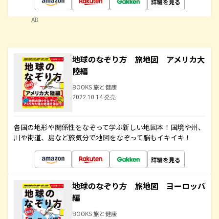
詳細を見る
AD
地球のなぞり方 旅地図 アメリカ大
陸編
BOOKS 旅と健康
2022.10.14 発売
各国の地形や関係性をなぞって学ぶ新しい地図本！国境や州、
川や街道、島など旅気分で地図をなぞって脳もイキイキ！
詳細を見る
地球のなぞり方 旅地図 ヨーロッパ
編
BOOKS 旅と健康