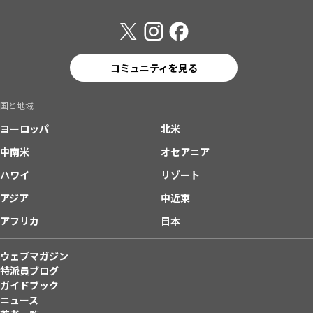
コミュニティを見る
国と地域
ヨーロッパ
北米
中南米
オセアニア
ハワイ
リゾート
アジア
中近東
アフリカ
日本
ウェブマガジン
特派員ブログ
ガイドブック
ニュース