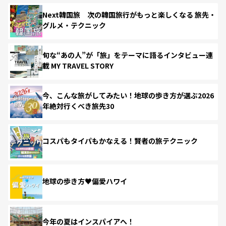
Next韓国旅 次の韓国旅行がもっと楽しくなる 旅先・
グルメ・テクニック
旬な“あの人”が「旅」をテーマに語るインタビュー連
載 MY TRAVEL STORY
今、こんな旅がしてみたい！地球の歩き方が選ぶ2026
年絶対行くべき旅先30
コスパもタイパもかなえる！賢者の旅テクニック
地球の歩き方♥偏愛ハワイ
今年の夏はインスパイアへ！