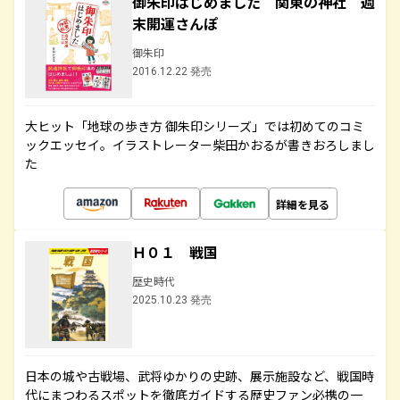
御朱印はじめました 関東の神社 週
末開運さんぽ
御朱印
2016.12.22 発売
大ヒット「地球の歩き方 御朱印シリーズ」では初めてのコミ
ックエッセイ。イラストレーター柴田かおるが書きおろしまし
た
詳細を見る
Ｈ０１ 戦国
歴史時代
2025.10.23 発売
日本の城や古戦場、武将ゆかりの史跡、展示施設など、戦国時
代にまつわるスポットを徹底ガイドする歴史ファン必携の一