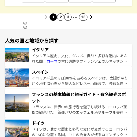
…
1
2
3
13
AD
AD
人気の国と地域から探す
イタリア
イタリアは歴史、文化、グルメ、自然と多彩な魅力にあふ
れた国。
ローマ
の古代遺跡やフィレンツェのルネッサンス
美術、ヴェネツィアの運河など、歴史あるスポットはもち
スペイン
ろん、トスカーナの美しい田園風景やアマルフィ海岸の絶
景など、自然景観も見逃せない。観光の合間には、本場の
イベリア半島のほぼ80％を占めるスペインは、太陽が降り
ピザやパスタなど、絶品のイタリア料理を堪能することも
注ぐ地中海沿岸から雄大なピレネー山脈まで、多彩な自然
できる。朝目覚めてから夜眠るまで、すべての瞬間を楽し
と文化が詰まったヨーロッパ屈指の旅行先だ。多様な地域
フランスの基本情報と観光ガイド・有名観光スポ
ませてくれるイタリアで、忘れられない旅をしてみよう！
文化が根付くこの国では、情熱的なフラメンコ、熱気あふ
なお、新着のイタリア情報は
コンテンツ一覧
を参照してほ
れる闘牛、そして美味しいタパスが生活の一部となってい
ット
しい。
る。首都マドリードの洗練された雰囲気や、バルセロナの
フランスは、世界中の旅行者を魅了し続けるヨーロッパ屈
アートに溢れた街角から、地方では古代ローマ遺跡や中世
指の観光地だ。首都パリのエッフェル塔やルーブル美術館
の城塞都市、穏やかなビーチリゾートまで多彩な表情を見
といった象徴的なスポットから、田舎町の古風な美しさま
せる。地方によって風土や気候が異なるスペインはその個
ドイツ
で、幅広い魅力が詰まっている。華麗な宮殿、歴史的な大
性で訪れる人を魅了する。 なお、新着のスペイン情報は
コ
聖堂、美しいビーチ、そして豊かな自然が、訪れる者を心
ドイツは、豊かな歴史と多彩な文化が交差するヨーロッパ
ンテンツ一覧
を参照してほしい。
から魅了する。また、フランスは美食の国としても知ら
の中心に位置する国。中世の街並みが残るロマンチック街