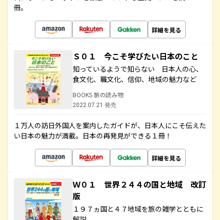
冊。
詳細を見る
Ｓ０１ 今こそ学びたい日本のこと
知っているようで知らない 日本人の心、
食文化、職文化、信仰、地域の魅力など
BOOKS 旅の読み物
2022.07.21 発売
１万人の訪日外国人を案内したガイドが、日本人にこそ伝えた
い日本の魅力が満載。日本の再発見ができる１冊！
詳細を見る
Ｗ０１ 世界２４４の国と地域 改訂
版
１９７ヵ国と４７地域を旅の雑学とともに
解説