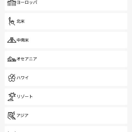
で、ホーカーズは地元の風情を楽しめる外せないスポット
ヨーロッパ
だ。訪れる人を飽きさせないシンガポールで、多様な魅力
を体感しよう。 なお、新着のシンガポール情報は
コンテン
ツ一覧
を参照してほしい。
北米
中南米
オセアニア
ハワイ
リゾート
アジア