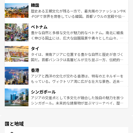
ワイを、存分に味わってほしい。 なお、新着のハワイ情報
韓国
いる。アクティビティも充実しており、サーフィンやダイ
ン）、静ひつな山岳地帯である台湾東部など、都市の喧騒
は
コンテンツ一覧
を参照してほしい。
ビング、ハイキングなど、アウトドア好きにはたまらな
と山間の静けさが共存しており、訪れる人に新しい発見と
歴史ある王朝文化が残る一方で、最先端のファッションやK
い。オーストラリアの多彩な魅力を存分に味わいつくそ
驚きをもたらしてくれる。また、奥深い台湾の食文化も魅
-POPで世界を席巻している韓国。首都ソウルの宮殿や伝統
う。 なお、新着のオーストラリア情報は
コンテンツ一覧
を
力で、夜市などの屋台グルメから高級料理、ヘルシーで美
家屋が並ぶエリアでは韓国の歴史と文化に浸ることがで
参照してほしい。
ベトナム
容にもいいと評判のスイーツなど、バラエティ豊かな料理
き、地方に足を延ばせば四季折々の自然美を楽しむことが
が味わえる。 なお、新着の台湾情報は
コンテンツ一覧
を参
できる。そして、キムチや焼肉、絶品のストリートフード
豊かな自然と多様な文化が魅力的なベトナム。南北に細長
照してほしい。
まで、さまざまな韓国料理が待っている。夜には、韓国な
く伸びる国土には、広大な田園風景や青々とした山々、世
らではのナイトライフも堪能できる。あたたかいホスピタ
界遺産に登録された壮大な自然景観が点在し、都市部では
タイ
リティに包まれながら、韓国の多彩な魅力を心ゆくまで味
急速な発展と共に伝統が息づく。ハノイの古い町並みやホ
わってみてほしい。 なお、新着の韓国情報は
コンテンツ一
ーチミン市のフランス統治時代の建物も、独特の雰囲気を
タイは、東南アジアに位置する豊かな自然と歴史が息づく
覧
を参照してほしい。
醸し出している。また、バラエティの豊かさとおいしさで
国だ。首都バンコクは高層ビルが立ち並ぶ一方、伝統的な
世界中の食通を魅了してやまないベトナム料理も魅力のひ
寺院や市場がいたるところに点在し、古きよき文化と現代
香港
とつ。フォーやバインミー、ベトナムコーヒーなどは、ぜ
の活気が交差している。北部ではチェンマイなどの山岳地
ひ現地で味わいたい。どの地域を訪れてもあたたかい人々
帯で自然と触れ合い、南部ではプーケットやクラビの美し
アジアと西洋の文化が交わる香港は、特有のエネルギーを
が旅行者を迎えてくれるので、きっと忘れられない旅にな
いビーチでリゾート気分を楽しむことができる。タイ料理
もっている。ヴィクトリア湾に広がる壮大な景色、近未来
るはずだ。 なお、新着のベトナム情報は
コンテンツ一覧
を
は世界的に有名で、屋台から高級レストランまで味覚を刺
的なアートスポット、そして歴史と現代が融合した町並
参照してほしい。
シンガポール
激する。気候は一年中温暖で、どの季節にも異なる楽しみ
み、どこを訪れても感動するはず。観光スポットが密集し
が待っている。親しみやすいタイの人々、仏教を中心とし
ており、効率よく見どころを回れるのも魅力。息をのむよ
アジアの交差点として多文化が融合した独自の魅力を放つ
た文化、そして多様な観光資源が、訪れる旅人を魅了し続
うな絶景から文化的な体験まで、香港を存分に楽しみ尽く
シンガポール。未来的な建築物が並ぶマリーナベイ、歴史
ける。 なお、新着のタイ情報は
コンテンツ一覧
を参照して
そう。 なお、新着の香港情報は
コンテンツ一覧
を参照して
と伝統を感じられるエスニックタウン、多数の緑豊かな公
ほしい。
ほしい。
園や自然保護区など、自然が調和した近代的な景観と文化
の多様性あふれるカラフルな町は、どこを歩いても新しい
国と地域
発見がある。さらに、治安のよさや充実した公共交通機関
も、旅行者にとっては魅力的なポイント。グルメも豊富