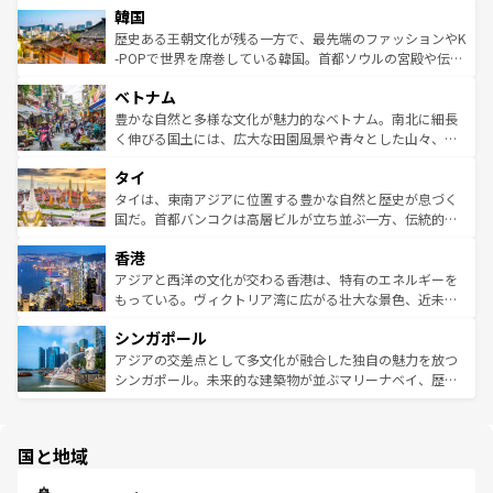
ワイを、存分に味わってほしい。 なお、新着のハワイ情報
韓国
いる。アクティビティも充実しており、サーフィンやダイ
ン）、静ひつな山岳地帯である台湾東部など、都市の喧騒
は
コンテンツ一覧
を参照してほしい。
ビング、ハイキングなど、アウトドア好きにはたまらな
と山間の静けさが共存しており、訪れる人に新しい発見と
歴史ある王朝文化が残る一方で、最先端のファッションやK
い。オーストラリアの多彩な魅力を存分に味わいつくそ
驚きをもたらしてくれる。また、奥深い台湾の食文化も魅
-POPで世界を席巻している韓国。首都ソウルの宮殿や伝統
う。 なお、新着のオーストラリア情報は
コンテンツ一覧
を
力で、夜市などの屋台グルメから高級料理、ヘルシーで美
家屋が並ぶエリアでは韓国の歴史と文化に浸ることがで
参照してほしい。
ベトナム
容にもいいと評判のスイーツなど、バラエティ豊かな料理
き、地方に足を延ばせば四季折々の自然美を楽しむことが
が味わえる。 なお、新着の台湾情報は
コンテンツ一覧
を参
できる。そして、キムチや焼肉、絶品のストリートフード
豊かな自然と多様な文化が魅力的なベトナム。南北に細長
照してほしい。
まで、さまざまな韓国料理が待っている。夜には、韓国な
く伸びる国土には、広大な田園風景や青々とした山々、世
らではのナイトライフも堪能できる。あたたかいホスピタ
界遺産に登録された壮大な自然景観が点在し、都市部では
タイ
リティに包まれながら、韓国の多彩な魅力を心ゆくまで味
急速な発展と共に伝統が息づく。ハノイの古い町並みやホ
わってみてほしい。 なお、新着の韓国情報は
コンテンツ一
ーチミン市のフランス統治時代の建物も、独特の雰囲気を
タイは、東南アジアに位置する豊かな自然と歴史が息づく
覧
を参照してほしい。
醸し出している。また、バラエティの豊かさとおいしさで
国だ。首都バンコクは高層ビルが立ち並ぶ一方、伝統的な
世界中の食通を魅了してやまないベトナム料理も魅力のひ
寺院や市場がいたるところに点在し、古きよき文化と現代
香港
とつ。フォーやバインミー、ベトナムコーヒーなどは、ぜ
の活気が交差している。北部ではチェンマイなどの山岳地
ひ現地で味わいたい。どの地域を訪れてもあたたかい人々
帯で自然と触れ合い、南部ではプーケットやクラビの美し
アジアと西洋の文化が交わる香港は、特有のエネルギーを
が旅行者を迎えてくれるので、きっと忘れられない旅にな
いビーチでリゾート気分を楽しむことができる。タイ料理
もっている。ヴィクトリア湾に広がる壮大な景色、近未来
るはずだ。 なお、新着のベトナム情報は
コンテンツ一覧
を
は世界的に有名で、屋台から高級レストランまで味覚を刺
的なアートスポット、そして歴史と現代が融合した町並
参照してほしい。
シンガポール
激する。気候は一年中温暖で、どの季節にも異なる楽しみ
み、どこを訪れても感動するはず。観光スポットが密集し
が待っている。親しみやすいタイの人々、仏教を中心とし
ており、効率よく見どころを回れるのも魅力。息をのむよ
アジアの交差点として多文化が融合した独自の魅力を放つ
た文化、そして多様な観光資源が、訪れる旅人を魅了し続
うな絶景から文化的な体験まで、香港を存分に楽しみ尽く
シンガポール。未来的な建築物が並ぶマリーナベイ、歴史
ける。 なお、新着のタイ情報は
コンテンツ一覧
を参照して
そう。 なお、新着の香港情報は
コンテンツ一覧
を参照して
と伝統を感じられるエスニックタウン、多数の緑豊かな公
ほしい。
ほしい。
園や自然保護区など、自然が調和した近代的な景観と文化
の多様性あふれるカラフルな町は、どこを歩いても新しい
国と地域
発見がある。さらに、治安のよさや充実した公共交通機関
も、旅行者にとっては魅力的なポイント。グルメも豊富