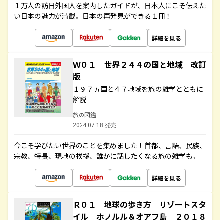
１万人の訪日外国人を案内したガイドが、日本人にこそ伝えた
い日本の魅力が満載。日本の再発見ができる１冊！
詳細を見る
Ｗ０１ 世界２４４の国と地域 改訂
版
１９７ヵ国と４７地域を旅の雑学とともに
解説
旅の図鑑
2024.07.18 発売
今こそ学びたい世界のことを集めました！首都、言語、民族、
宗教、特長、現地の挨拶、誰かに話したくなる旅の雑学も。
詳細を見る
Ｒ０１ 地球の歩き方 リゾートスタ
イル ホノルル＆オアフ島 ２０１８