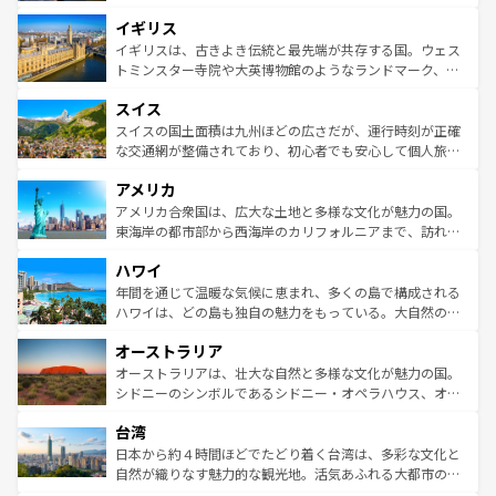
れ、フランス料理はユネスコ無形文化遺産にも登録されて
道から、未来を先取りするようなモダンな都市まで多様な
イギリス
いる。シャンパンの発祥地であるランス、プロヴァンスの
顔を持つこの国は、どこを歩いても飽きることがない。ベ
香り高いラベンダー畑など、多彩な楽しみ方が可能だ。さ
ルリンの文化的活気、バイエルン州のアルプスの絶景、そ
イギリスは、古きよき伝統と最先端が共存する国。ウェス
らに、パリ以外の地域にも魅力が溢れており、どの街角に
してライン川沿いのワイン畑といった風景は必見。ビール
トミンスター寺院や大英博物館のようなランドマーク、歴
も豊かな歴史と文化が息づいている。パリ以外の個性あふ
とソーセージを味わいながら地元の人と過ごす楽しい時間
史ある大学都市、美しい丘陵地帯や牧歌的な風景など、エ
れる地方に足を運ぶとそれぞれで全く異なる文化を体験で
スイス
は、お酒好きな人にはぜひ体験してほしい。 なお、新着の
リアごとに異なる魅力がある。また、優雅なアフタヌーン
きるだろう。 なお、新着のフランス情報は
コンテンツ一覧
ドイツ情報は
コンテンツ一覧
を参照してほしい。
ティー、ビール好きにはたまらない英国パブ、サッカー観
スイスの国土面積は九州ほどの広さだが、運行時刻が正確
を参照してほしい。
戦など、本場だからこそできる体験も豊富。イギリスを旅
な交通網が整備されており、初心者でも安心して個人旅行
して楽しみつくそう。 なお、新着のイギリス情報は
コンテ
を楽しめる。日本同様に時刻表どおりの旅が可能だ。中世
アメリカ
ンツ一覧
を参照してほしい。
の建物がそのまま残る町や、スイスならではのユニークな
博物館もあり、アルプス観光だけでなく町歩きも満喫する
アメリカ合衆国は、広大な土地と多様な文化が魅力の国。
ことができる。国民の所得が高いため物価も高いが、旅行
東海岸の都市部から西海岸のカリフォルニアまで、訪れる
者向けの交通パス提供のサービスもあり、うまく活用すれ
場所ごとに異なる風景と体験が待っている。ニューヨーク
ハワイ
ば市内交通費無料で観光を楽しむこともできる。 なお、新
のような巨大都市は、観光、ショッピング、エンターテイ
着のスイス情報は
コンテンツ一覧
を参照してほしい。
ンメントが詰まった刺激的なスポットだ。一方、アメリカ
年間を通じて温暖な気候に恵まれ、多くの島で構成される
西部には大自然が広がり、グランドキャニオンやイエロー
ハワイは、どの島も独自の魅力をもっている。大自然の神
ストーン国立公園といった絶景が堪能できる。さらに、南
秘を感じたいなら、火山が生み出した壮大な景観を誇るハ
オーストラリア
部のニューオーリンズでは、音楽と美食が融合した独特の
ワイ島は見逃せない。また、定番の観光地といえばオアフ
文化が魅力。旅行者はアメリカの各地域で異なる魅力を楽
島だが、静かな自然を求めるならマウイ島やカウアイ島が
オーストラリアは、壮大な自然と多様な文化が魅力の国。
しみながら、その多様性と豊かな歴史を感じることができ
おすすめ。エメラルドグリーンに輝く海をはじめ、豊かな
シドニーのシンボルであるシドニー・オペラハウス、オー
るだろう。車でのロードトリップや列車の旅も、アメリカ
文化や歴史が息づいている。「アロハスピリット」と呼ば
ストラリア東海岸北部に広がる大サンゴ礁地帯グレートバ
ならではの贅沢な旅のスタイルだ。 なお、新着のアメリカ
台湾
れるおもてなしの心で訪れる人々を迎えてくれるハワイの
リアリーフや大陸中央部にそびえるウルル（エアーズロッ
情報は
コンテンツ一覧
を参照してほしい。
人々、おいしいローカルフードやハワイアンミュージッ
ク）、タスマニアの美しい原生林やケアンズの熱帯雨林な
日本から約４時間ほどでたどり着く台湾は、多彩な文化と
ク、伝統的なフラダンスなど、すべてがハワイの魅力を彩
ど、見どころがたくさん。また、カフェやワイン、オージ
自然が織りなす魅力的な観光地。活気あふれる大都市の台
っている。訪れるたびに新しい発見と感動が待っているハ
ービーフなどの食文化も豊かで、美味しいものであふれて
北やノスタルジックな町並みが人気な九份（ジォウフェ