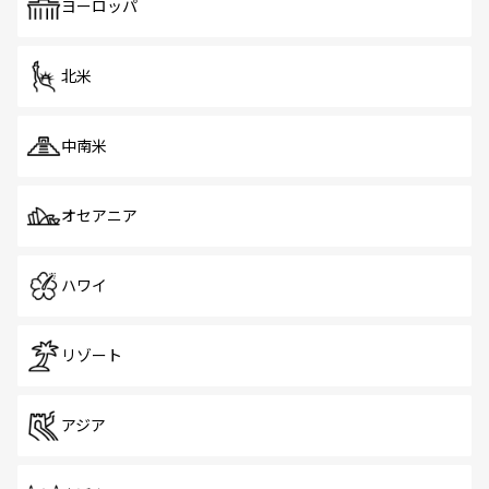
で、ホーカーズは地元の風情を楽しめる外せないスポット
ヨーロッパ
だ。訪れる人を飽きさせないシンガポールで、多様な魅力
を体感しよう。 なお、新着のシンガポール情報は
コンテン
ツ一覧
を参照してほしい。
北米
中南米
オセアニア
ハワイ
リゾート
アジア