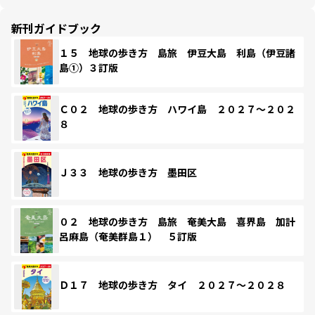
新刊ガイドブック
１５ 地球の歩き方 島旅 伊豆大島 利島（伊豆諸
島①）３訂版
Ｃ０２ 地球の歩き方 ハワイ島 ２０２７～２０２
８
Ｊ３３ 地球の歩き方 墨田区
０２ 地球の歩き方 島旅 奄美大島 喜界島 加計
呂麻島（奄美群島１） ５訂版
Ｄ１７ 地球の歩き方 タイ ２０２７～２０２８