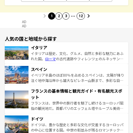
…
1
2
3
12
AD
AD
人気の国と地域から探す
イタリア
イタリアは歴史、文化、グルメ、自然と多彩な魅力にあふ
れた国。
ローマ
の古代遺跡やフィレンツェのルネッサンス
美術、ヴェネツィアの運河など、歴史あるスポットはもち
スペイン
ろん、トスカーナの美しい田園風景やアマルフィ海岸の絶
景など、自然景観も見逃せない。観光の合間には、本場の
イベリア半島のほぼ80％を占めるスペインは、太陽が降り
ピザやパスタなど、絶品のイタリア料理を堪能することも
注ぐ地中海沿岸から雄大なピレネー山脈まで、多彩な自然
できる。朝目覚めてから夜眠るまで、すべての瞬間を楽し
と文化が詰まったヨーロッパ屈指の旅行先だ。多様な地域
フランスの基本情報と観光ガイド・有名観光スポ
ませてくれるイタリアで、忘れられない旅をしてみよう！
文化が根付くこの国では、情熱的なフラメンコ、熱気あふ
なお、新着のイタリア情報は
コンテンツ一覧
を参照してほ
れる闘牛、そして美味しいタパスが生活の一部となってい
ット
しい。
る。首都マドリードの洗練された雰囲気や、バルセロナの
フランスは、世界中の旅行者を魅了し続けるヨーロッパ屈
アートに溢れた街角から、地方では古代ローマ遺跡や中世
指の観光地だ。首都パリのエッフェル塔やルーブル美術館
の城塞都市、穏やかなビーチリゾートまで多彩な表情を見
といった象徴的なスポットから、田舎町の古風な美しさま
せる。地方によって風土や気候が異なるスペインはその個
ドイツ
で、幅広い魅力が詰まっている。華麗な宮殿、歴史的な大
性で訪れる人を魅了する。 なお、新着のスペイン情報は
コ
聖堂、美しいビーチ、そして豊かな自然が、訪れる者を心
ドイツは、豊かな歴史と多彩な文化が交差するヨーロッパ
ンテンツ一覧
を参照してほしい。
から魅了する。また、フランスは美食の国としても知ら
の中心に位置する国。中世の街並みが残るロマンチック街