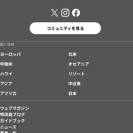
コミュニティを見る
国と地域
ヨーロッパ
北米
中南米
オセアニア
ハワイ
リゾート
アジア
中近東
アフリカ
日本
ウェブマガジン
特派員ブログ
ガイドブック
ニュース
著者一覧