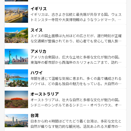
れ、フランス料理はユネスコ無形文化遺産にも登録されて
道から、未来を先取りするようなモダンな都市まで多様な
イギリス
いる。シャンパンの発祥地であるランス、プロヴァンスの
顔を持つこの国は、どこを歩いても飽きることがない。ベ
香り高いラベンダー畑など、多彩な楽しみ方が可能だ。さ
ルリンの文化的活気、バイエルン州のアルプスの絶景、そ
イギリスは、古きよき伝統と最先端が共存する国。ウェス
らに、パリ以外の地域にも魅力が溢れており、どの街角に
してライン川沿いのワイン畑といった風景は必見。ビール
トミンスター寺院や大英博物館のようなランドマーク、歴
も豊かな歴史と文化が息づいている。パリ以外の個性あふ
とソーセージを味わいながら地元の人と過ごす楽しい時間
史ある大学都市、美しい丘陵地帯や牧歌的な風景など、エ
れる地方に足を運ぶとそれぞれで全く異なる文化を体験で
スイス
は、お酒好きな人にはぜひ体験してほしい。 なお、新着の
リアごとに異なる魅力がある。また、優雅なアフタヌーン
きるだろう。 なお、新着のフランス情報は
コンテンツ一覧
ドイツ情報は
コンテンツ一覧
を参照してほしい。
ティー、ビール好きにはたまらない英国パブ、サッカー観
スイスの国土面積は九州ほどの広さだが、運行時刻が正確
を参照してほしい。
戦など、本場だからこそできる体験も豊富。イギリスを旅
な交通網が整備されており、初心者でも安心して個人旅行
して楽しみつくそう。 なお、新着のイギリス情報は
コンテ
を楽しめる。日本同様に時刻表どおりの旅が可能だ。中世
アメリカ
ンツ一覧
を参照してほしい。
の建物がそのまま残る町や、スイスならではのユニークな
博物館もあり、アルプス観光だけでなく町歩きも満喫する
アメリカ合衆国は、広大な土地と多様な文化が魅力の国。
ことができる。国民の所得が高いため物価も高いが、旅行
東海岸の都市部から西海岸のカリフォルニアまで、訪れる
者向けの交通パス提供のサービスもあり、うまく活用すれ
場所ごとに異なる風景と体験が待っている。ニューヨーク
ハワイ
ば市内交通費無料で観光を楽しむこともできる。 なお、新
のような巨大都市は、観光、ショッピング、エンターテイ
着のスイス情報は
コンテンツ一覧
を参照してほしい。
ンメントが詰まった刺激的なスポットだ。一方、アメリカ
年間を通じて温暖な気候に恵まれ、多くの島で構成される
西部には大自然が広がり、グランドキャニオンやイエロー
ハワイは、どの島も独自の魅力をもっている。大自然の神
ストーン国立公園といった絶景が堪能できる。さらに、南
秘を感じたいなら、火山が生み出した壮大な景観を誇るハ
オーストラリア
部のニューオーリンズでは、音楽と美食が融合した独特の
ワイ島は見逃せない。また、定番の観光地といえばオアフ
文化が魅力。旅行者はアメリカの各地域で異なる魅力を楽
島だが、静かな自然を求めるならマウイ島やカウアイ島が
オーストラリアは、壮大な自然と多様な文化が魅力の国。
しみながら、その多様性と豊かな歴史を感じることができ
おすすめ。エメラルドグリーンに輝く海をはじめ、豊かな
シドニーのシンボルであるシドニー・オペラハウス、オー
るだろう。車でのロードトリップや列車の旅も、アメリカ
文化や歴史が息づいている。「アロハスピリット」と呼ば
ストラリア東海岸北部に広がる大サンゴ礁地帯グレートバ
ならではの贅沢な旅のスタイルだ。 なお、新着のアメリカ
台湾
れるおもてなしの心で訪れる人々を迎えてくれるハワイの
リアリーフや大陸中央部にそびえるウルル（エアーズロッ
情報は
コンテンツ一覧
を参照してほしい。
人々、おいしいローカルフードやハワイアンミュージッ
ク）、タスマニアの美しい原生林やケアンズの熱帯雨林な
日本から約４時間ほどでたどり着く台湾は、多彩な文化と
ク、伝統的なフラダンスなど、すべてがハワイの魅力を彩
ど、見どころがたくさん。また、カフェやワイン、オージ
自然が織りなす魅力的な観光地。活気あふれる大都市の台
っている。訪れるたびに新しい発見と感動が待っているハ