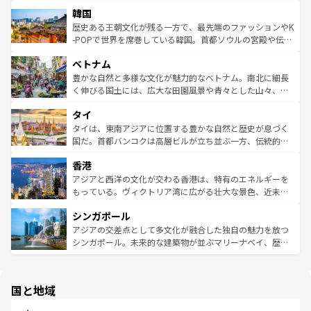
ービーフなどの食文化も豊かで、美味しいものであふれて
北やノスタルジックな町並みが人気な九份（ジォウフェ
ワイを、存分に味わってほしい。 なお、新着のハワイ情報
韓国
いる。アクティビティも充実しており、サーフィンやダイ
ン）、静ひつな山岳地帯である台湾東部など、都市の喧騒
は
コンテンツ一覧
を参照してほしい。
ビング、ハイキングなど、アウトドア好きにはたまらな
と山間の静けさが共存しており、訪れる人に新しい発見と
歴史ある王朝文化が残る一方で、最先端のファッションやK
い。オーストラリアの多彩な魅力を存分に味わいつくそ
驚きをもたらしてくれる。また、奥深い台湾の食文化も魅
-POPで世界を席巻している韓国。首都ソウルの宮殿や伝統
う。 なお、新着のオーストラリア情報は
コンテンツ一覧
を
力で、夜市などの屋台グルメから高級料理、ヘルシーで美
家屋が並ぶエリアでは韓国の歴史と文化に浸ることがで
参照してほしい。
ベトナム
容にもいいと評判のスイーツなど、バラエティ豊かな料理
き、地方に足を延ばせば四季折々の自然美を楽しむことが
が味わえる。 なお、新着の台湾情報は
コンテンツ一覧
を参
できる。そして、キムチや焼肉、絶品のストリートフード
豊かな自然と多様な文化が魅力的なベトナム。南北に細長
照してほしい。
まで、さまざまな韓国料理が待っている。夜には、韓国な
く伸びる国土には、広大な田園風景や青々とした山々、世
らではのナイトライフも堪能できる。あたたかいホスピタ
界遺産に登録された壮大な自然景観が点在し、都市部では
タイ
リティに包まれながら、韓国の多彩な魅力を心ゆくまで味
急速な発展と共に伝統が息づく。ハノイの古い町並みやホ
わってみてほしい。 なお、新着の韓国情報は
コンテンツ一
ーチミン市のフランス統治時代の建物も、独特の雰囲気を
タイは、東南アジアに位置する豊かな自然と歴史が息づく
覧
を参照してほしい。
醸し出している。また、バラエティの豊かさとおいしさで
国だ。首都バンコクは高層ビルが立ち並ぶ一方、伝統的な
世界中の食通を魅了してやまないベトナム料理も魅力のひ
寺院や市場がいたるところに点在し、古きよき文化と現代
香港
とつ。フォーやバインミー、ベトナムコーヒーなどは、ぜ
の活気が交差している。北部ではチェンマイなどの山岳地
ひ現地で味わいたい。どの地域を訪れてもあたたかい人々
帯で自然と触れ合い、南部ではプーケットやクラビの美し
アジアと西洋の文化が交わる香港は、特有のエネルギーを
が旅行者を迎えてくれるので、きっと忘れられない旅にな
いビーチでリゾート気分を楽しむことができる。タイ料理
もっている。ヴィクトリア湾に広がる壮大な景色、近未来
るはずだ。 なお、新着のベトナム情報は
コンテンツ一覧
を
は世界的に有名で、屋台から高級レストランまで味覚を刺
的なアートスポット、そして歴史と現代が融合した町並
参照してほしい。
シンガポール
激する。気候は一年中温暖で、どの季節にも異なる楽しみ
み、どこを訪れても感動するはず。観光スポットが密集し
が待っている。親しみやすいタイの人々、仏教を中心とし
ており、効率よく見どころを回れるのも魅力。息をのむよ
アジアの交差点として多文化が融合した独自の魅力を放つ
た文化、そして多様な観光資源が、訪れる旅人を魅了し続
うな絶景から文化的な体験まで、香港を存分に楽しみ尽く
シンガポール。未来的な建築物が並ぶマリーナベイ、歴史
ける。 なお、新着のタイ情報は
コンテンツ一覧
を参照して
そう。 なお、新着の香港情報は
コンテンツ一覧
を参照して
と伝統を感じられるエスニックタウン、多数の緑豊かな公
ほしい。
ほしい。
園や自然保護区など、自然が調和した近代的な景観と文化
の多様性あふれるカラフルな町は、どこを歩いても新しい
国と地域
発見がある。さらに、治安のよさや充実した公共交通機関
も、旅行者にとっては魅力的なポイント。グルメも豊富