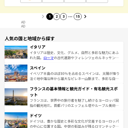
…
1
2
3
15
AD
AD
人気の国と地域から探す
イタリア
イタリアは歴史、文化、グルメ、自然と多彩な魅力にあふ
れた国。
ローマ
の古代遺跡やフィレンツェのルネッサンス
美術、ヴェネツィアの運河など、歴史あるスポットはもち
スペイン
ろん、トスカーナの美しい田園風景やアマルフィ海岸の絶
景など、自然景観も見逃せない。観光の合間には、本場の
イベリア半島のほぼ80％を占めるスペインは、太陽が降り
ピザやパスタなど、絶品のイタリア料理を堪能することも
注ぐ地中海沿岸から雄大なピレネー山脈まで、多彩な自然
できる。朝目覚めてから夜眠るまで、すべての瞬間を楽し
と文化が詰まったヨーロッパ屈指の旅行先だ。多様な地域
フランスの基本情報と観光ガイド・有名観光スポ
ませてくれるイタリアで、忘れられない旅をしてみよう！
文化が根付くこの国では、情熱的なフラメンコ、熱気あふ
なお、新着のイタリア情報は
コンテンツ一覧
を参照してほ
れる闘牛、そして美味しいタパスが生活の一部となってい
ット
しい。
る。首都マドリードの洗練された雰囲気や、バルセロナの
フランスは、世界中の旅行者を魅了し続けるヨーロッパ屈
アートに溢れた街角から、地方では古代ローマ遺跡や中世
指の観光地だ。首都パリのエッフェル塔やルーブル美術館
の城塞都市、穏やかなビーチリゾートまで多彩な表情を見
といった象徴的なスポットから、田舎町の古風な美しさま
せる。地方によって風土や気候が異なるスペインはその個
ドイツ
で、幅広い魅力が詰まっている。華麗な宮殿、歴史的な大
性で訪れる人を魅了する。 なお、新着のスペイン情報は
コ
聖堂、美しいビーチ、そして豊かな自然が、訪れる者を心
ドイツは、豊かな歴史と多彩な文化が交差するヨーロッパ
ンテンツ一覧
を参照してほしい。
から魅了する。また、フランスは美食の国としても知ら
の中心に位置する国。中世の街並みが残るロマンチック街