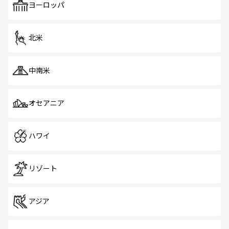
で、ホーカーズは地元の風情を楽しめる外せないスポット
ヨーロッパ
だ。訪れる人を飽きさせないシンガポールで、多様な魅力
を体感しよう。 なお、新着のシンガポール情報は
コンテン
ツ一覧
を参照してほしい。
北米
中南米
オセアニア
ハワイ
リゾート
アジア