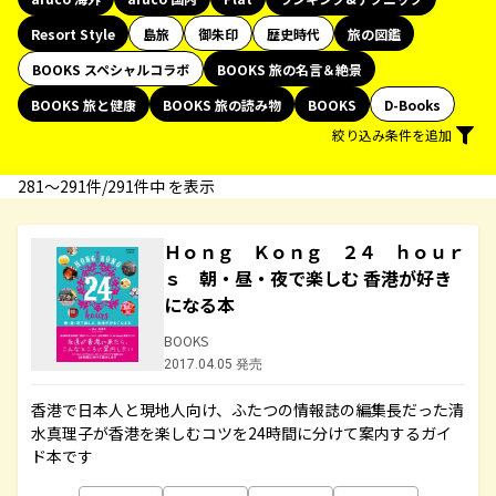
Resort Style
島旅
御朱印
歴史時代
旅の図鑑
BOOKS スペシャルコラボ
BOOKS 旅の名言＆絶景
BOOKS 旅と健康
BOOKS 旅の読み物
BOOKS
D-Books
絞り込み条件を追加
281〜291件/291件中 を表示
Ｈｏｎｇ Ｋｏｎｇ ２４ ｈｏｕｒ
ｓ 朝・昼・夜で楽しむ 香港が好き
になる本
BOOKS
2017.04.05 発売
香港で日本人と現地人向け、ふたつの情報誌の編集長だった清
水真理子が香港を楽しむコツを24時間に分けて案内するガイ
ド本です