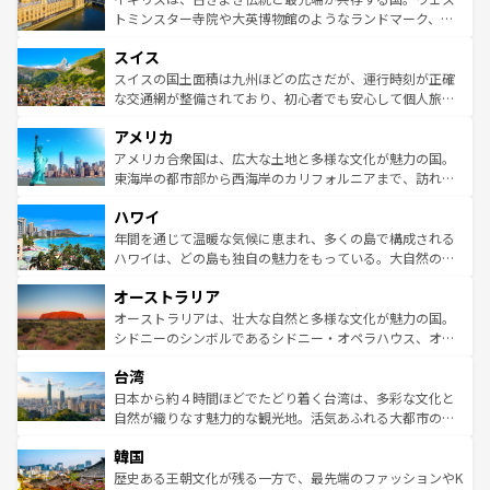
らに、パリ以外の地域にも魅力が溢れており、どの街角に
してライン川沿いのワイン畑といった風景は必見。ビール
トミンスター寺院や大英博物館のようなランドマーク、歴
も豊かな歴史と文化が息づいている。パリ以外の個性あふ
とソーセージを味わいながら地元の人と過ごす楽しい時間
史ある大学都市、美しい丘陵地帯や牧歌的な風景など、エ
れる地方に足を運ぶとそれぞれで全く異なる文化を体験で
スイス
は、お酒好きな人にはぜひ体験してほしい。 なお、新着の
リアごとに異なる魅力がある。また、優雅なアフタヌーン
きるだろう。 なお、新着のフランス情報は
コンテンツ一覧
ドイツ情報は
コンテンツ一覧
を参照してほしい。
ティー、ビール好きにはたまらない英国パブ、サッカー観
スイスの国土面積は九州ほどの広さだが、運行時刻が正確
を参照してほしい。
戦など、本場だからこそできる体験も豊富。イギリスを旅
な交通網が整備されており、初心者でも安心して個人旅行
して楽しみつくそう。 なお、新着のイギリス情報は
コンテ
を楽しめる。日本同様に時刻表どおりの旅が可能だ。中世
アメリカ
ンツ一覧
を参照してほしい。
の建物がそのまま残る町や、スイスならではのユニークな
博物館もあり、アルプス観光だけでなく町歩きも満喫する
アメリカ合衆国は、広大な土地と多様な文化が魅力の国。
ことができる。国民の所得が高いため物価も高いが、旅行
東海岸の都市部から西海岸のカリフォルニアまで、訪れる
者向けの交通パス提供のサービスもあり、うまく活用すれ
場所ごとに異なる風景と体験が待っている。ニューヨーク
ハワイ
ば市内交通費無料で観光を楽しむこともできる。 なお、新
のような巨大都市は、観光、ショッピング、エンターテイ
着のスイス情報は
コンテンツ一覧
を参照してほしい。
ンメントが詰まった刺激的なスポットだ。一方、アメリカ
年間を通じて温暖な気候に恵まれ、多くの島で構成される
西部には大自然が広がり、グランドキャニオンやイエロー
ハワイは、どの島も独自の魅力をもっている。大自然の神
ストーン国立公園といった絶景が堪能できる。さらに、南
秘を感じたいなら、火山が生み出した壮大な景観を誇るハ
オーストラリア
部のニューオーリンズでは、音楽と美食が融合した独特の
ワイ島は見逃せない。また、定番の観光地といえばオアフ
文化が魅力。旅行者はアメリカの各地域で異なる魅力を楽
島だが、静かな自然を求めるならマウイ島やカウアイ島が
オーストラリアは、壮大な自然と多様な文化が魅力の国。
しみながら、その多様性と豊かな歴史を感じることができ
おすすめ。エメラルドグリーンに輝く海をはじめ、豊かな
シドニーのシンボルであるシドニー・オペラハウス、オー
るだろう。車でのロードトリップや列車の旅も、アメリカ
文化や歴史が息づいている。「アロハスピリット」と呼ば
ストラリア東海岸北部に広がる大サンゴ礁地帯グレートバ
ならではの贅沢な旅のスタイルだ。 なお、新着のアメリカ
台湾
れるおもてなしの心で訪れる人々を迎えてくれるハワイの
リアリーフや大陸中央部にそびえるウルル（エアーズロッ
情報は
コンテンツ一覧
を参照してほしい。
人々、おいしいローカルフードやハワイアンミュージッ
ク）、タスマニアの美しい原生林やケアンズの熱帯雨林な
日本から約４時間ほどでたどり着く台湾は、多彩な文化と
ク、伝統的なフラダンスなど、すべてがハワイの魅力を彩
ど、見どころがたくさん。また、カフェやワイン、オージ
自然が織りなす魅力的な観光地。活気あふれる大都市の台
っている。訪れるたびに新しい発見と感動が待っているハ
ービーフなどの食文化も豊かで、美味しいものであふれて
北やノスタルジックな町並みが人気な九份（ジォウフェ
ワイを、存分に味わってほしい。 なお、新着のハワイ情報
韓国
いる。アクティビティも充実しており、サーフィンやダイ
ン）、静ひつな山岳地帯である台湾東部など、都市の喧騒
は
コンテンツ一覧
を参照してほしい。
ビング、ハイキングなど、アウトドア好きにはたまらな
と山間の静けさが共存しており、訪れる人に新しい発見と
歴史ある王朝文化が残る一方で、最先端のファッションやK