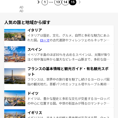
…
1
13
14
15
AD
AD
人気の国と地域から探す
イタリア
イタリアは歴史、文化、グルメ、自然と多彩な魅力にあふ
れた国。
ローマ
の古代遺跡やフィレンツェのルネッサンス
美術、ヴェネツィアの運河など、歴史あるスポットはもち
スペイン
ろん、トスカーナの美しい田園風景やアマルフィ海岸の絶
景など、自然景観も見逃せない。観光の合間には、本場の
イベリア半島のほぼ80％を占めるスペインは、太陽が降り
ピザやパスタなど、絶品のイタリア料理を堪能することも
注ぐ地中海沿岸から雄大なピレネー山脈まで、多彩な自然
できる。朝目覚めてから夜眠るまで、すべての瞬間を楽し
と文化が詰まったヨーロッパ屈指の旅行先だ。多様な地域
フランスの基本情報と観光ガイド・有名観光スポ
ませてくれるイタリアで、忘れられない旅をしてみよう！
文化が根付くこの国では、情熱的なフラメンコ、熱気あふ
なお、新着のイタリア情報は
コンテンツ一覧
を参照してほ
れる闘牛、そして美味しいタパスが生活の一部となってい
ット
しい。
る。首都マドリードの洗練された雰囲気や、バルセロナの
フランスは、世界中の旅行者を魅了し続けるヨーロッパ屈
アートに溢れた街角から、地方では古代ローマ遺跡や中世
指の観光地だ。首都パリのエッフェル塔やルーブル美術館
の城塞都市、穏やかなビーチリゾートまで多彩な表情を見
といった象徴的なスポットから、田舎町の古風な美しさま
せる。地方によって風土や気候が異なるスペインはその個
ドイツ
で、幅広い魅力が詰まっている。華麗な宮殿、歴史的な大
性で訪れる人を魅了する。 なお、新着のスペイン情報は
コ
聖堂、美しいビーチ、そして豊かな自然が、訪れる者を心
ドイツは、豊かな歴史と多彩な文化が交差するヨーロッパ
ンテンツ一覧
を参照してほしい。
から魅了する。また、フランスは美食の国としても知ら
の中心に位置する国。中世の街並みが残るロマンチック街
れ、フランス料理はユネスコ無形文化遺産にも登録されて
道から、未来を先取りするようなモダンな都市まで多様な
イギリス
いる。シャンパンの発祥地であるランス、プロヴァンスの
顔を持つこの国は、どこを歩いても飽きることがない。ベ
香り高いラベンダー畑など、多彩な楽しみ方が可能だ。さ
ルリンの文化的活気、バイエルン州のアルプスの絶景、そ
イギリスは、古きよき伝統と最先端が共存する国。ウェス