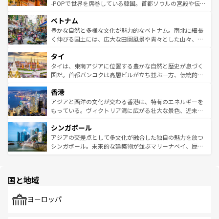
い。オーストラリアの多彩な魅力を存分に味わいつくそ
驚きをもたらしてくれる。また、奥深い台湾の食文化も魅
-POPで世界を席巻している韓国。首都ソウルの宮殿や伝統
う。 なお、新着のオーストラリア情報は
コンテンツ一覧
を
力で、夜市などの屋台グルメから高級料理、ヘルシーで美
家屋が並ぶエリアでは韓国の歴史と文化に浸ることがで
参照してほしい。
ベトナム
容にもいいと評判のスイーツなど、バラエティ豊かな料理
き、地方に足を延ばせば四季折々の自然美を楽しむことが
が味わえる。 なお、新着の台湾情報は
コンテンツ一覧
を参
できる。そして、キムチや焼肉、絶品のストリートフード
豊かな自然と多様な文化が魅力的なベトナム。南北に細長
照してほしい。
まで、さまざまな韓国料理が待っている。夜には、韓国な
く伸びる国土には、広大な田園風景や青々とした山々、世
らではのナイトライフも堪能できる。あたたかいホスピタ
界遺産に登録された壮大な自然景観が点在し、都市部では
タイ
リティに包まれながら、韓国の多彩な魅力を心ゆくまで味
急速な発展と共に伝統が息づく。ハノイの古い町並みやホ
わってみてほしい。 なお、新着の韓国情報は
コンテンツ一
ーチミン市のフランス統治時代の建物も、独特の雰囲気を
タイは、東南アジアに位置する豊かな自然と歴史が息づく
覧
を参照してほしい。
醸し出している。また、バラエティの豊かさとおいしさで
国だ。首都バンコクは高層ビルが立ち並ぶ一方、伝統的な
世界中の食通を魅了してやまないベトナム料理も魅力のひ
寺院や市場がいたるところに点在し、古きよき文化と現代
香港
とつ。フォーやバインミー、ベトナムコーヒーなどは、ぜ
の活気が交差している。北部ではチェンマイなどの山岳地
ひ現地で味わいたい。どの地域を訪れてもあたたかい人々
帯で自然と触れ合い、南部ではプーケットやクラビの美し
アジアと西洋の文化が交わる香港は、特有のエネルギーを
が旅行者を迎えてくれるので、きっと忘れられない旅にな
いビーチでリゾート気分を楽しむことができる。タイ料理
もっている。ヴィクトリア湾に広がる壮大な景色、近未来
るはずだ。 なお、新着のベトナム情報は
コンテンツ一覧
を
は世界的に有名で、屋台から高級レストランまで味覚を刺
的なアートスポット、そして歴史と現代が融合した町並
参照してほしい。
シンガポール
激する。気候は一年中温暖で、どの季節にも異なる楽しみ
み、どこを訪れても感動するはず。観光スポットが密集し
が待っている。親しみやすいタイの人々、仏教を中心とし
ており、効率よく見どころを回れるのも魅力。息をのむよ
アジアの交差点として多文化が融合した独自の魅力を放つ
た文化、そして多様な観光資源が、訪れる旅人を魅了し続
うな絶景から文化的な体験まで、香港を存分に楽しみ尽く
シンガポール。未来的な建築物が並ぶマリーナベイ、歴史
ける。 なお、新着のタイ情報は
コンテンツ一覧
を参照して
そう。 なお、新着の香港情報は
コンテンツ一覧
を参照して
と伝統を感じられるエスニックタウン、多数の緑豊かな公
ほしい。
ほしい。
園や自然保護区など、自然が調和した近代的な景観と文化
の多様性あふれるカラフルな町は、どこを歩いても新しい
国と地域
発見がある。さらに、治安のよさや充実した公共交通機関
も、旅行者にとっては魅力的なポイント。グルメも豊富
で、ホーカーズは地元の風情を楽しめる外せないスポット
ヨーロッパ
だ。訪れる人を飽きさせないシンガポールで、多様な魅力
を体感しよう。 なお、新着のシンガポール情報は
コンテン