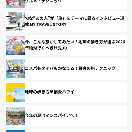
グルメ・テクニック
旬な“あの人”が「旅」をテーマに語るインタビュー連
載 MY TRAVEL STORY
今、こんな旅がしてみたい！地球の歩き方が選ぶ2026
年絶対行くべき旅先30
コスパもタイパもかなえる！賢者の旅テクニック
地球の歩き方♥偏愛ハワイ
今年の夏はインスパイアへ！