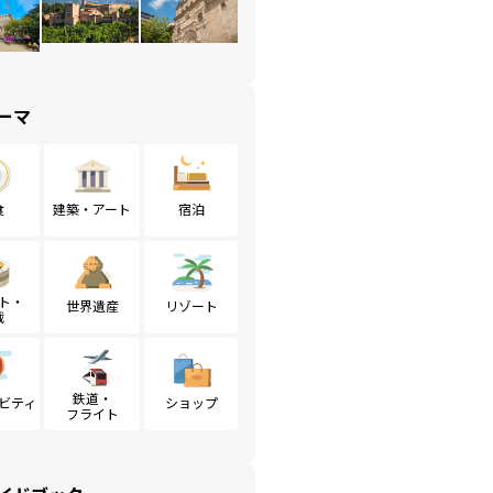
ーマ
食
建築・アート
宿泊
ト・
世界遺産
リゾート
戦
鉄道・
ビティ
ショップ
フライト