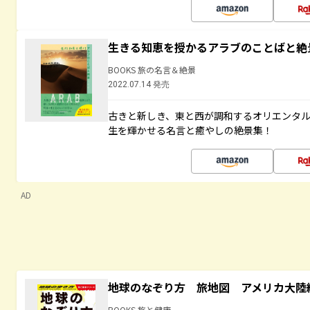
生きる知恵を授かるアラブのことばと絶
BOOKS 旅の名言＆絶景
2022.07.14 発売
古きと新しき、東と西が調和するオリエンタ
生を輝かせる名言と癒やしの絶景集！
AD
地球のなぞり方 旅地図 アメリカ大陸
BOOKS 旅と健康