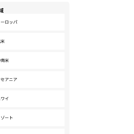
域
ヨーロッパ
北米
中南米
オセアニア
ハワイ
リゾート