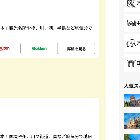
図本！観光名所や橋、川、湖、半島など旅気分で
詳細を見る
人気ス
図本！国境や州、川や街道、島など旅気分で地図