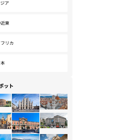
アジア
中近東
アフリカ
日本
ポット