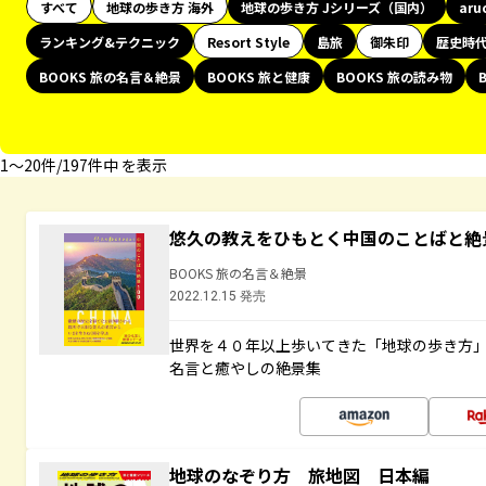
すべて
地球の歩き方 海外
地球の歩き方 Jシリーズ（国内）
aru
ランキング&テクニック
Resort Style
島旅
御朱印
歴史時
BOOKS 旅の名言＆絶景
BOOKS 旅と健康
BOOKS 旅の読み物
1〜20件/197件中 を表示
悠久の教えをひもとく中国のことばと絶
BOOKS 旅の名言＆絶景
2022.12.15 発売
世界を４０年以上歩いてきた「地球の歩き方
名言と癒やしの絶景集
地球のなぞり方 旅地図 日本編