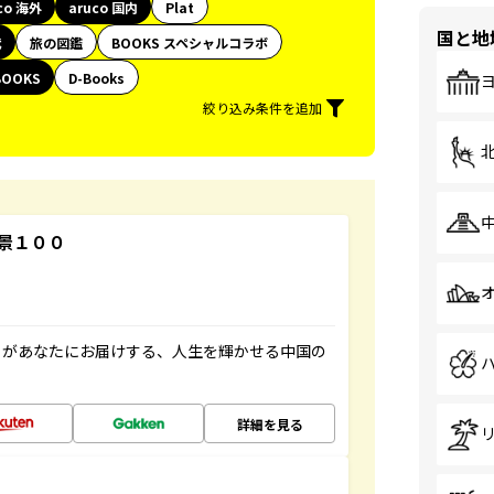
co 海外
aruco 国内
Plat
国と地
代
旅の図鑑
BOOKS スペシャルコラボ
BOOKS
D-Books
絞り込み条件を追加
景１００
」があなたにお届けする、人生を輝かせる中国の
詳細を見る