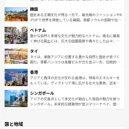
っている。訪れるたびに新しい発見と感動が待っているハ
ービーフなどの食文化も豊かで、美味しいものであふれて
北やノスタルジックな町並みが人気な九份（ジォウフェ
ワイを、存分に味わってほしい。 なお、新着のハワイ情報
韓国
いる。アクティビティも充実しており、サーフィンやダイ
ン）、静ひつな山岳地帯である台湾東部など、都市の喧騒
は
コンテンツ一覧
を参照してほしい。
ビング、ハイキングなど、アウトドア好きにはたまらな
と山間の静けさが共存しており、訪れる人に新しい発見と
歴史ある王朝文化が残る一方で、最先端のファッションやK
い。オーストラリアの多彩な魅力を存分に味わいつくそ
驚きをもたらしてくれる。また、奥深い台湾の食文化も魅
-POPで世界を席巻している韓国。首都ソウルの宮殿や伝統
う。 なお、新着のオーストラリア情報は
コンテンツ一覧
を
力で、夜市などの屋台グルメから高級料理、ヘルシーで美
家屋が並ぶエリアでは韓国の歴史と文化に浸ることがで
参照してほしい。
ベトナム
容にもいいと評判のスイーツなど、バラエティ豊かな料理
き、地方に足を延ばせば四季折々の自然美を楽しむことが
が味わえる。 なお、新着の台湾情報は
コンテンツ一覧
を参
できる。そして、キムチや焼肉、絶品のストリートフード
豊かな自然と多様な文化が魅力的なベトナム。南北に細長
照してほしい。
まで、さまざまな韓国料理が待っている。夜には、韓国な
く伸びる国土には、広大な田園風景や青々とした山々、世
らではのナイトライフも堪能できる。あたたかいホスピタ
界遺産に登録された壮大な自然景観が点在し、都市部では
タイ
リティに包まれながら、韓国の多彩な魅力を心ゆくまで味
急速な発展と共に伝統が息づく。ハノイの古い町並みやホ
わってみてほしい。 なお、新着の韓国情報は
コンテンツ一
ーチミン市のフランス統治時代の建物も、独特の雰囲気を
タイは、東南アジアに位置する豊かな自然と歴史が息づく
覧
を参照してほしい。
醸し出している。また、バラエティの豊かさとおいしさで
国だ。首都バンコクは高層ビルが立ち並ぶ一方、伝統的な
世界中の食通を魅了してやまないベトナム料理も魅力のひ
寺院や市場がいたるところに点在し、古きよき文化と現代
香港
とつ。フォーやバインミー、ベトナムコーヒーなどは、ぜ
の活気が交差している。北部ではチェンマイなどの山岳地
ひ現地で味わいたい。どの地域を訪れてもあたたかい人々
帯で自然と触れ合い、南部ではプーケットやクラビの美し
アジアと西洋の文化が交わる香港は、特有のエネルギーを
が旅行者を迎えてくれるので、きっと忘れられない旅にな
いビーチでリゾート気分を楽しむことができる。タイ料理
もっている。ヴィクトリア湾に広がる壮大な景色、近未来
るはずだ。 なお、新着のベトナム情報は
コンテンツ一覧
を
は世界的に有名で、屋台から高級レストランまで味覚を刺
的なアートスポット、そして歴史と現代が融合した町並
参照してほしい。
シンガポール
激する。気候は一年中温暖で、どの季節にも異なる楽しみ
み、どこを訪れても感動するはず。観光スポットが密集し
が待っている。親しみやすいタイの人々、仏教を中心とし
ており、効率よく見どころを回れるのも魅力。息をのむよ
アジアの交差点として多文化が融合した独自の魅力を放つ
た文化、そして多様な観光資源が、訪れる旅人を魅了し続
うな絶景から文化的な体験まで、香港を存分に楽しみ尽く
シンガポール。未来的な建築物が並ぶマリーナベイ、歴史
ける。 なお、新着のタイ情報は
コンテンツ一覧
を参照して
そう。 なお、新着の香港情報は
コンテンツ一覧
を参照して
と伝統を感じられるエスニックタウン、多数の緑豊かな公
ほしい。
ほしい。
園や自然保護区など、自然が調和した近代的な景観と文化
の多様性あふれるカラフルな町は、どこを歩いても新しい
国と地域
発見がある。さらに、治安のよさや充実した公共交通機関