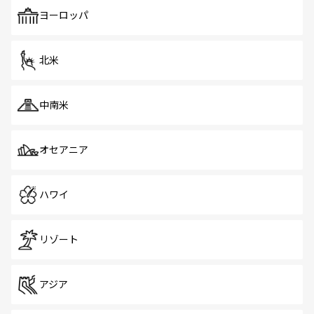
も、旅行者にとっては魅力的なポイント。グルメも豊富
で、ホーカーズは地元の風情を楽しめる外せないスポット
ヨーロッパ
だ。訪れる人を飽きさせないシンガポールで、多様な魅力
を体感しよう。 なお、新着のシンガポール情報は
コンテン
ツ一覧
を参照してほしい。
北米
中南米
オセアニア
ハワイ
リゾート
アジア