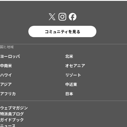
コミュニティを見る
国と地域
ヨーロッパ
北米
中南米
オセアニア
ハワイ
リゾート
アジア
中近東
アフリカ
日本
ウェブマガジン
特派員ブログ
ガイドブック
ニュース