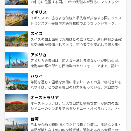
性で訪れる人を魅了する。 なお、新着のスペイン情報は
コ
から魅了する。また、フランスは美食の国としても知ら
の中心に位置する国。中世の街並みが残るロマンチック街
ンテンツ一覧
を参照してほしい。
れ、フランス料理はユネスコ無形文化遺産にも登録されて
道から、未来を先取りするようなモダンな都市まで多様な
イギリス
いる。シャンパンの発祥地であるランス、プロヴァンスの
顔を持つこの国は、どこを歩いても飽きることがない。ベ
香り高いラベンダー畑など、多彩な楽しみ方が可能だ。さ
ルリンの文化的活気、バイエルン州のアルプスの絶景、そ
イギリスは、古きよき伝統と最先端が共存する国。ウェス
らに、パリ以外の地域にも魅力が溢れており、どの街角に
してライン川沿いのワイン畑といった風景は必見。ビール
トミンスター寺院や大英博物館のようなランドマーク、歴
も豊かな歴史と文化が息づいている。パリ以外の個性あふ
とソーセージを味わいながら地元の人と過ごす楽しい時間
史ある大学都市、美しい丘陵地帯や牧歌的な風景など、エ
れる地方に足を運ぶとそれぞれで全く異なる文化を体験で
スイス
は、お酒好きな人にはぜひ体験してほしい。 なお、新着の
リアごとに異なる魅力がある。また、優雅なアフタヌーン
きるだろう。 なお、新着のフランス情報は
コンテンツ一覧
ドイツ情報は
コンテンツ一覧
を参照してほしい。
ティー、ビール好きにはたまらない英国パブ、サッカー観
スイスの国土面積は九州ほどの広さだが、運行時刻が正確
を参照してほしい。
戦など、本場だからこそできる体験も豊富。イギリスを旅
な交通網が整備されており、初心者でも安心して個人旅行
して楽しみつくそう。 なお、新着のイギリス情報は
コンテ
を楽しめる。日本同様に時刻表どおりの旅が可能だ。中世
アメリカ
ンツ一覧
を参照してほしい。
の建物がそのまま残る町や、スイスならではのユニークな
博物館もあり、アルプス観光だけでなく町歩きも満喫する
アメリカ合衆国は、広大な土地と多様な文化が魅力の国。
ことができる。国民の所得が高いため物価も高いが、旅行
東海岸の都市部から西海岸のカリフォルニアまで、訪れる
者向けの交通パス提供のサービスもあり、うまく活用すれ
場所ごとに異なる風景と体験が待っている。ニューヨーク
ハワイ
ば市内交通費無料で観光を楽しむこともできる。 なお、新
のような巨大都市は、観光、ショッピング、エンターテイ
着のスイス情報は
コンテンツ一覧
を参照してほしい。
ンメントが詰まった刺激的なスポットだ。一方、アメリカ
年間を通じて温暖な気候に恵まれ、多くの島で構成される
西部には大自然が広がり、グランドキャニオンやイエロー
ハワイは、どの島も独自の魅力をもっている。大自然の神
ストーン国立公園といった絶景が堪能できる。さらに、南
秘を感じたいなら、火山が生み出した壮大な景観を誇るハ
オーストラリア
部のニューオーリンズでは、音楽と美食が融合した独特の
ワイ島は見逃せない。また、定番の観光地といえばオアフ
文化が魅力。旅行者はアメリカの各地域で異なる魅力を楽
島だが、静かな自然を求めるならマウイ島やカウアイ島が
オーストラリアは、壮大な自然と多様な文化が魅力の国。
しみながら、その多様性と豊かな歴史を感じることができ
おすすめ。エメラルドグリーンに輝く海をはじめ、豊かな
シドニーのシンボルであるシドニー・オペラハウス、オー
るだろう。車でのロードトリップや列車の旅も、アメリカ
文化や歴史が息づいている。「アロハスピリット」と呼ば
ストラリア東海岸北部に広がる大サンゴ礁地帯グレートバ
ならではの贅沢な旅のスタイルだ。 なお、新着のアメリカ
台湾
れるおもてなしの心で訪れる人々を迎えてくれるハワイの
リアリーフや大陸中央部にそびえるウルル（エアーズロッ
情報は
コンテンツ一覧
を参照してほしい。
人々、おいしいローカルフードやハワイアンミュージッ
ク）、タスマニアの美しい原生林やケアンズの熱帯雨林な
日本から約４時間ほどでたどり着く台湾は、多彩な文化と
ク、伝統的なフラダンスなど、すべてがハワイの魅力を彩
ど、見どころがたくさん。また、カフェやワイン、オージ
自然が織りなす魅力的な観光地。活気あふれる大都市の台