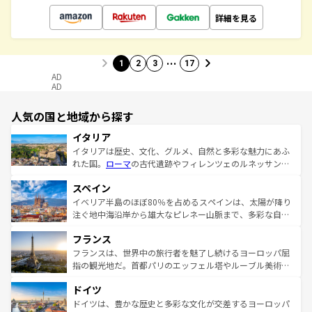
詳細を見る
…
1
2
3
17
AD
AD
人気の国と地域から探す
イタリア
イタリアは歴史、文化、グルメ、自然と多彩な魅力にあふ
れた国。
ローマ
の古代遺跡やフィレンツェのルネッサンス
美術、ヴェネツィアの運河など、歴史あるスポットはもち
スペイン
ろん、トスカーナの美しい田園風景やアマルフィ海岸の絶
景など、自然景観も見逃せない。観光の合間には、本場の
イベリア半島のほぼ80％を占めるスペインは、太陽が降り
ピザやパスタなど、絶品のイタリア料理を堪能することも
注ぐ地中海沿岸から雄大なピレネー山脈まで、多彩な自然
できる。朝目覚めてから夜眠るまで、すべての瞬間を楽し
と文化が詰まったヨーロッパ屈指の旅行先だ。多様な地域
フランス
ませてくれるイタリアで、忘れられない旅をしてみよう！
文化が根付くこの国では、情熱的なフラメンコ、熱気あふ
なお、新着のイタリア情報は
コンテンツ一覧
を参照してほ
れる闘牛、そして美味しいタパスが生活の一部となってい
フランスは、世界中の旅行者を魅了し続けるヨーロッパ屈
しい。
る。首都マドリードの洗練された雰囲気や、バルセロナの
指の観光地だ。首都パリのエッフェル塔やルーブル美術館
アートに溢れた街角から、地方では古代ローマ遺跡や中世
といった象徴的なスポットから、田舎町の古風な美しさま
ドイツ
の城塞都市、穏やかなビーチリゾートまで多彩な表情を見
で、幅広い魅力が詰まっている。華麗な宮殿、歴史的な大
せる。地方によって風土や気候が異なるスペインはその個
聖堂、美しいビーチ、そして豊かな自然が、訪れる者を心
ドイツは、豊かな歴史と多彩な文化が交差するヨーロッパ