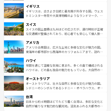
れ、フランス料理はユネスコ無形文化遺産にも登録されて
道から、未来を先取りするようなモダンな都市まで多様な
イギリス
いる。シャンパンの発祥地であるランス、プロヴァンスの
顔を持つこの国は、どこを歩いても飽きることがない。ベ
香り高いラベンダー畑など、多彩な楽しみ方が可能だ。さ
ルリンの文化的活気、バイエルン州のアルプスの絶景、そ
イギリスは、古きよき伝統と最先端が共存する国。ウェス
らに、パリ以外の地域にも魅力が溢れており、どの街角に
してライン川沿いのワイン畑といった風景は必見。ビール
トミンスター寺院や大英博物館のようなランドマーク、歴
も豊かな歴史と文化が息づいている。パリ以外の個性あふ
とソーセージを味わいながら地元の人と過ごす楽しい時間
史ある大学都市、美しい丘陵地帯や牧歌的な風景など、エ
れる地方に足を運ぶとそれぞれで全く異なる文化を体験で
スイス
は、お酒好きな人にはぜひ体験してほしい。 なお、新着の
リアごとに異なる魅力がある。また、優雅なアフタヌーン
きるだろう。 なお、新着のフランス情報は
コンテンツ一覧
ドイツ情報は
コンテンツ一覧
を参照してほしい。
ティー、ビール好きにはたまらない英国パブ、サッカー観
スイスの国土面積は九州ほどの広さだが、運行時刻が正確
を参照してほしい。
戦など、本場だからこそできる体験も豊富。イギリスを旅
な交通網が整備されており、初心者でも安心して個人旅行
して楽しみつくそう。 なお、新着のイギリス情報は
コンテ
を楽しめる。日本同様に時刻表どおりの旅が可能だ。中世
アメリカ
ンツ一覧
を参照してほしい。
の建物がそのまま残る町や、スイスならではのユニークな
博物館もあり、アルプス観光だけでなく町歩きも満喫する
アメリカ合衆国は、広大な土地と多様な文化が魅力の国。
ことができる。国民の所得が高いため物価も高いが、旅行
東海岸の都市部から西海岸のカリフォルニアまで、訪れる
者向けの交通パス提供のサービスもあり、うまく活用すれ
場所ごとに異なる風景と体験が待っている。ニューヨーク
ハワイ
ば市内交通費無料で観光を楽しむこともできる。 なお、新
のような巨大都市は、観光、ショッピング、エンターテイ
着のスイス情報は
コンテンツ一覧
を参照してほしい。
ンメントが詰まった刺激的なスポットだ。一方、アメリカ
年間を通じて温暖な気候に恵まれ、多くの島で構成される
西部には大自然が広がり、グランドキャニオンやイエロー
ハワイは、どの島も独自の魅力をもっている。大自然の神
ストーン国立公園といった絶景が堪能できる。さらに、南
秘を感じたいなら、火山が生み出した壮大な景観を誇るハ
オーストラリア
部のニューオーリンズでは、音楽と美食が融合した独特の
ワイ島は見逃せない。また、定番の観光地といえばオアフ
文化が魅力。旅行者はアメリカの各地域で異なる魅力を楽
島だが、静かな自然を求めるならマウイ島やカウアイ島が
オーストラリアは、壮大な自然と多様な文化が魅力の国。
しみながら、その多様性と豊かな歴史を感じることができ
おすすめ。エメラルドグリーンに輝く海をはじめ、豊かな
シドニーのシンボルであるシドニー・オペラハウス、オー
るだろう。車でのロードトリップや列車の旅も、アメリカ
文化や歴史が息づいている。「アロハスピリット」と呼ば
ストラリア東海岸北部に広がる大サンゴ礁地帯グレートバ
ならではの贅沢な旅のスタイルだ。 なお、新着のアメリカ
台湾
れるおもてなしの心で訪れる人々を迎えてくれるハワイの
リアリーフや大陸中央部にそびえるウルル（エアーズロッ
情報は
コンテンツ一覧
を参照してほしい。
人々、おいしいローカルフードやハワイアンミュージッ
ク）、タスマニアの美しい原生林やケアンズの熱帯雨林な
日本から約４時間ほどでたどり着く台湾は、多彩な文化と
ク、伝統的なフラダンスなど、すべてがハワイの魅力を彩
ど、見どころがたくさん。また、カフェやワイン、オージ
自然が織りなす魅力的な観光地。活気あふれる大都市の台
っている。訪れるたびに新しい発見と感動が待っているハ
ービーフなどの食文化も豊かで、美味しいものであふれて
北やノスタルジックな町並みが人気な九份（ジォウフェ