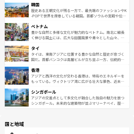
ワイを、存分に味わってほしい。 なお、新着のハワイ情報
韓国
いる。アクティビティも充実しており、サーフィンやダイ
ン）、静ひつな山岳地帯である台湾東部など、都市の喧騒
は
コンテンツ一覧
を参照してほしい。
ビング、ハイキングなど、アウトドア好きにはたまらな
と山間の静けさが共存しており、訪れる人に新しい発見と
歴史ある王朝文化が残る一方で、最先端のファッションやK
い。オーストラリアの多彩な魅力を存分に味わいつくそ
驚きをもたらしてくれる。また、奥深い台湾の食文化も魅
-POPで世界を席巻している韓国。首都ソウルの宮殿や伝統
う。 なお、新着のオーストラリア情報は
コンテンツ一覧
を
力で、夜市などの屋台グルメから高級料理、ヘルシーで美
家屋が並ぶエリアでは韓国の歴史と文化に浸ることがで
参照してほしい。
ベトナム
容にもいいと評判のスイーツなど、バラエティ豊かな料理
き、地方に足を延ばせば四季折々の自然美を楽しむことが
が味わえる。 なお、新着の台湾情報は
コンテンツ一覧
を参
できる。そして、キムチや焼肉、絶品のストリートフード
豊かな自然と多様な文化が魅力的なベトナム。南北に細長
照してほしい。
まで、さまざまな韓国料理が待っている。夜には、韓国な
く伸びる国土には、広大な田園風景や青々とした山々、世
らではのナイトライフも堪能できる。あたたかいホスピタ
界遺産に登録された壮大な自然景観が点在し、都市部では
タイ
リティに包まれながら、韓国の多彩な魅力を心ゆくまで味
急速な発展と共に伝統が息づく。ハノイの古い町並みやホ
わってみてほしい。 なお、新着の韓国情報は
コンテンツ一
ーチミン市のフランス統治時代の建物も、独特の雰囲気を
タイは、東南アジアに位置する豊かな自然と歴史が息づく
覧
を参照してほしい。
醸し出している。また、バラエティの豊かさとおいしさで
国だ。首都バンコクは高層ビルが立ち並ぶ一方、伝統的な
世界中の食通を魅了してやまないベトナム料理も魅力のひ
寺院や市場がいたるところに点在し、古きよき文化と現代
香港
とつ。フォーやバインミー、ベトナムコーヒーなどは、ぜ
の活気が交差している。北部ではチェンマイなどの山岳地
ひ現地で味わいたい。どの地域を訪れてもあたたかい人々
帯で自然と触れ合い、南部ではプーケットやクラビの美し
アジアと西洋の文化が交わる香港は、特有のエネルギーを
が旅行者を迎えてくれるので、きっと忘れられない旅にな
いビーチでリゾート気分を楽しむことができる。タイ料理
もっている。ヴィクトリア湾に広がる壮大な景色、近未来
るはずだ。 なお、新着のベトナム情報は
コンテンツ一覧
を
は世界的に有名で、屋台から高級レストランまで味覚を刺
的なアートスポット、そして歴史と現代が融合した町並
参照してほしい。
シンガポール
激する。気候は一年中温暖で、どの季節にも異なる楽しみ
み、どこを訪れても感動するはず。観光スポットが密集し
が待っている。親しみやすいタイの人々、仏教を中心とし
ており、効率よく見どころを回れるのも魅力。息をのむよ
アジアの交差点として多文化が融合した独自の魅力を放つ
た文化、そして多様な観光資源が、訪れる旅人を魅了し続
うな絶景から文化的な体験まで、香港を存分に楽しみ尽く
シンガポール。未来的な建築物が並ぶマリーナベイ、歴史
ける。 なお、新着のタイ情報は
コンテンツ一覧
を参照して
そう。 なお、新着の香港情報は
コンテンツ一覧
を参照して
と伝統を感じられるエスニックタウン、多数の緑豊かな公
ほしい。
ほしい。
園や自然保護区など、自然が調和した近代的な景観と文化
の多様性あふれるカラフルな町は、どこを歩いても新しい
国と地域
発見がある。さらに、治安のよさや充実した公共交通機関
も、旅行者にとっては魅力的なポイント。グルメも豊富