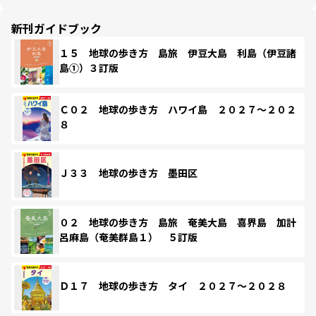
新刊ガイドブック
１５ 地球の歩き方 島旅 伊豆大島 利島（伊豆諸
島①）３訂版
Ｃ０２ 地球の歩き方 ハワイ島 ２０２７～２０２
８
Ｊ３３ 地球の歩き方 墨田区
０２ 地球の歩き方 島旅 奄美大島 喜界島 加計
呂麻島（奄美群島１） ５訂版
Ｄ１７ 地球の歩き方 タイ ２０２７～２０２８