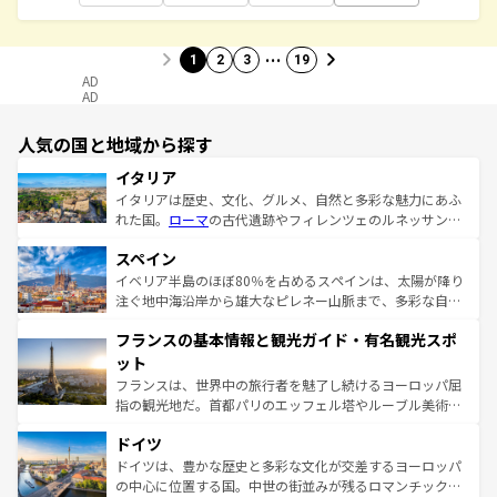
…
1
2
3
19
AD
AD
人気の国と地域から探す
イタリア
イタリアは歴史、文化、グルメ、自然と多彩な魅力にあふ
れた国。
ローマ
の古代遺跡やフィレンツェのルネッサンス
美術、ヴェネツィアの運河など、歴史あるスポットはもち
スペイン
ろん、トスカーナの美しい田園風景やアマルフィ海岸の絶
景など、自然景観も見逃せない。観光の合間には、本場の
イベリア半島のほぼ80％を占めるスペインは、太陽が降り
ピザやパスタなど、絶品のイタリア料理を堪能することも
注ぐ地中海沿岸から雄大なピレネー山脈まで、多彩な自然
できる。朝目覚めてから夜眠るまで、すべての瞬間を楽し
と文化が詰まったヨーロッパ屈指の旅行先だ。多様な地域
フランスの基本情報と観光ガイド・有名観光スポ
ませてくれるイタリアで、忘れられない旅をしてみよう！
文化が根付くこの国では、情熱的なフラメンコ、熱気あふ
なお、新着のイタリア情報は
コンテンツ一覧
を参照してほ
れる闘牛、そして美味しいタパスが生活の一部となってい
ット
しい。
る。首都マドリードの洗練された雰囲気や、バルセロナの
フランスは、世界中の旅行者を魅了し続けるヨーロッパ屈
アートに溢れた街角から、地方では古代ローマ遺跡や中世
指の観光地だ。首都パリのエッフェル塔やルーブル美術館
の城塞都市、穏やかなビーチリゾートまで多彩な表情を見
といった象徴的なスポットから、田舎町の古風な美しさま
せる。地方によって風土や気候が異なるスペインはその個
ドイツ
で、幅広い魅力が詰まっている。華麗な宮殿、歴史的な大
性で訪れる人を魅了する。 なお、新着のスペイン情報は
コ
聖堂、美しいビーチ、そして豊かな自然が、訪れる者を心
ドイツは、豊かな歴史と多彩な文化が交差するヨーロッパ
ンテンツ一覧
を参照してほしい。
から魅了する。また、フランスは美食の国としても知ら
の中心に位置する国。中世の街並みが残るロマンチック街