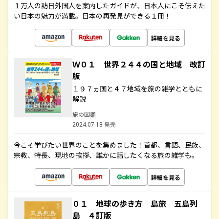
１万人の訪日外国人を案内したガイドが、日本人にこそ伝えた
い日本の魅力が満載。日本の再発見ができる１冊！
詳細を見る
Ｗ０１ 世界２４４の国と地域 改訂
版
１９７ヵ国と４７地域を旅の雑学とともに
解説
旅の図鑑
2024.07.18 発売
今こそ学びたい世界のことを集めました！首都、言語、民族、
宗教、特長、現地の挨拶、誰かに話したくなる旅の雑学も。
詳細を見る
０１ 地球の歩き方 島旅 五島列
島 ４訂版