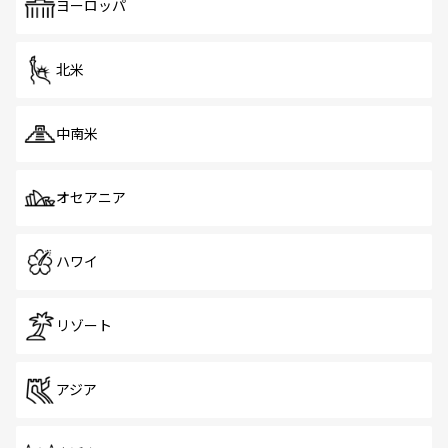
で、ホーカーズは地元の風情を楽しめる外せないスポット
ヨーロッパ
だ。訪れる人を飽きさせないシンガポールで、多様な魅力
を体感しよう。 なお、新着のシンガポール情報は
コンテン
ツ一覧
を参照してほしい。
北米
中南米
オセアニア
ハワイ
リゾート
アジア