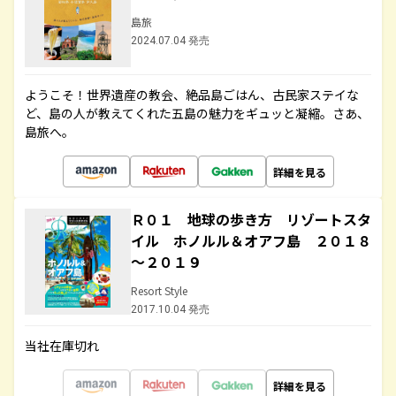
島旅
2024.07.04 発売
ようこそ！世界遺産の教会、絶品島ごはん、古民家ステイな
ど、島の人が教えてくれた五島の魅力をギュッと凝縮。さあ、
島旅へ。
詳細を見る
Ｒ０１ 地球の歩き方 リゾートスタ
イル ホノルル＆オアフ島 ２０１８
～２０１９
Resort Style
2017.10.04 発売
当社在庫切れ
詳細を見る