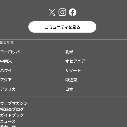
コミュニティを見る
国と地域
ヨーロッパ
北米
中南米
オセアニア
ハワイ
リゾート
アジア
中近東
アフリカ
日本
ウェブマガジン
特派員ブログ
ガイドブック
ニュース
著者一覧