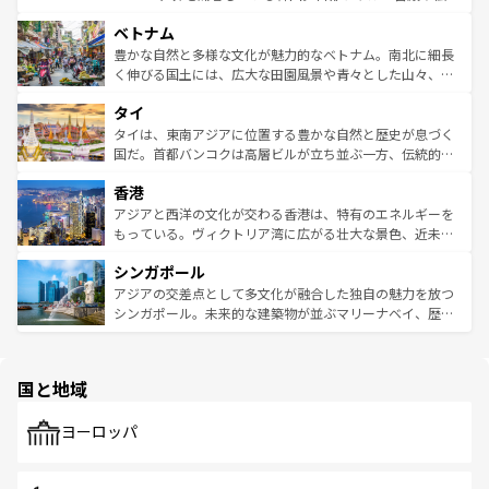
う。 なお、新着のオーストラリア情報は
コンテンツ一覧
を
力で、夜市などの屋台グルメから高級料理、ヘルシーで美
家屋が並ぶエリアでは韓国の歴史と文化に浸ることがで
参照してほしい。
ベトナム
容にもいいと評判のスイーツなど、バラエティ豊かな料理
き、地方に足を延ばせば四季折々の自然美を楽しむことが
が味わえる。 なお、新着の台湾情報は
コンテンツ一覧
を参
できる。そして、キムチや焼肉、絶品のストリートフード
豊かな自然と多様な文化が魅力的なベトナム。南北に細長
照してほしい。
まで、さまざまな韓国料理が待っている。夜には、韓国な
く伸びる国土には、広大な田園風景や青々とした山々、世
らではのナイトライフも堪能できる。あたたかいホスピタ
界遺産に登録された壮大な自然景観が点在し、都市部では
タイ
リティに包まれながら、韓国の多彩な魅力を心ゆくまで味
急速な発展と共に伝統が息づく。ハノイの古い町並みやホ
わってみてほしい。 なお、新着の韓国情報は
コンテンツ一
ーチミン市のフランス統治時代の建物も、独特の雰囲気を
タイは、東南アジアに位置する豊かな自然と歴史が息づく
覧
を参照してほしい。
醸し出している。また、バラエティの豊かさとおいしさで
国だ。首都バンコクは高層ビルが立ち並ぶ一方、伝統的な
世界中の食通を魅了してやまないベトナム料理も魅力のひ
寺院や市場がいたるところに点在し、古きよき文化と現代
香港
とつ。フォーやバインミー、ベトナムコーヒーなどは、ぜ
の活気が交差している。北部ではチェンマイなどの山岳地
ひ現地で味わいたい。どの地域を訪れてもあたたかい人々
帯で自然と触れ合い、南部ではプーケットやクラビの美し
アジアと西洋の文化が交わる香港は、特有のエネルギーを
が旅行者を迎えてくれるので、きっと忘れられない旅にな
いビーチでリゾート気分を楽しむことができる。タイ料理
もっている。ヴィクトリア湾に広がる壮大な景色、近未来
るはずだ。 なお、新着のベトナム情報は
コンテンツ一覧
を
は世界的に有名で、屋台から高級レストランまで味覚を刺
的なアートスポット、そして歴史と現代が融合した町並
参照してほしい。
シンガポール
激する。気候は一年中温暖で、どの季節にも異なる楽しみ
み、どこを訪れても感動するはず。観光スポットが密集し
が待っている。親しみやすいタイの人々、仏教を中心とし
ており、効率よく見どころを回れるのも魅力。息をのむよ
アジアの交差点として多文化が融合した独自の魅力を放つ
た文化、そして多様な観光資源が、訪れる旅人を魅了し続
うな絶景から文化的な体験まで、香港を存分に楽しみ尽く
シンガポール。未来的な建築物が並ぶマリーナベイ、歴史
ける。 なお、新着のタイ情報は
コンテンツ一覧
を参照して
そう。 なお、新着の香港情報は
コンテンツ一覧
を参照して
と伝統を感じられるエスニックタウン、多数の緑豊かな公
ほしい。
ほしい。
園や自然保護区など、自然が調和した近代的な景観と文化
の多様性あふれるカラフルな町は、どこを歩いても新しい
国と地域
発見がある。さらに、治安のよさや充実した公共交通機関
も、旅行者にとっては魅力的なポイント。グルメも豊富
で、ホーカーズは地元の風情を楽しめる外せないスポット
ヨーロッパ
だ。訪れる人を飽きさせないシンガポールで、多様な魅力
を体感しよう。 なお、新着のシンガポール情報は
コンテン