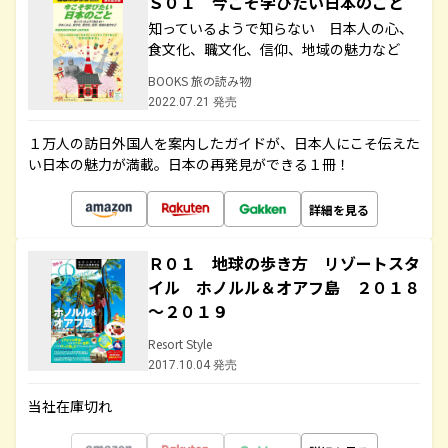
Ｓ０１ 今こそ学びたい日本のこと
知っているようで知らない 日本人の心、
食文化、職文化、信仰、地域の魅力など
BOOKS 旅の読み物
2022.07.21 発売
１万人の訪日外国人を案内したガイドが、日本人にこそ伝えた
い日本の魅力が満載。日本の再発見ができる１冊！
詳細を見る
Ｒ０１ 地球の歩き方 リゾートスタ
イル ホノルル＆オアフ島 ２０１８
～２０１９
Resort Style
2017.10.04 発売
当社在庫切れ