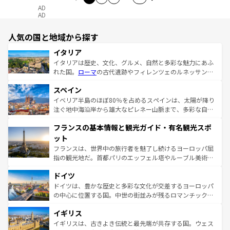
AD
AD
人気の国と地域から探す
イタリア
イタリアは歴史、文化、グルメ、自然と多彩な魅力にあふ
れた国。
ローマ
の古代遺跡やフィレンツェのルネッサンス
美術、ヴェネツィアの運河など、歴史あるスポットはもち
スペイン
ろん、トスカーナの美しい田園風景やアマルフィ海岸の絶
景など、自然景観も見逃せない。観光の合間には、本場の
イベリア半島のほぼ80％を占めるスペインは、太陽が降り
ピザやパスタなど、絶品のイタリア料理を堪能することも
注ぐ地中海沿岸から雄大なピレネー山脈まで、多彩な自然
できる。朝目覚めてから夜眠るまで、すべての瞬間を楽し
と文化が詰まったヨーロッパ屈指の旅行先だ。多様な地域
フランスの基本情報と観光ガイド・有名観光スポ
ませてくれるイタリアで、忘れられない旅をしてみよう！
文化が根付くこの国では、情熱的なフラメンコ、熱気あふ
なお、新着のイタリア情報は
コンテンツ一覧
を参照してほ
れる闘牛、そして美味しいタパスが生活の一部となってい
ット
しい。
る。首都マドリードの洗練された雰囲気や、バルセロナの
フランスは、世界中の旅行者を魅了し続けるヨーロッパ屈
アートに溢れた街角から、地方では古代ローマ遺跡や中世
指の観光地だ。首都パリのエッフェル塔やルーブル美術館
の城塞都市、穏やかなビーチリゾートまで多彩な表情を見
といった象徴的なスポットから、田舎町の古風な美しさま
せる。地方によって風土や気候が異なるスペインはその個
ドイツ
で、幅広い魅力が詰まっている。華麗な宮殿、歴史的な大
性で訪れる人を魅了する。 なお、新着のスペイン情報は
コ
聖堂、美しいビーチ、そして豊かな自然が、訪れる者を心
ドイツは、豊かな歴史と多彩な文化が交差するヨーロッパ
ンテンツ一覧
を参照してほしい。
から魅了する。また、フランスは美食の国としても知ら
の中心に位置する国。中世の街並みが残るロマンチック街
れ、フランス料理はユネスコ無形文化遺産にも登録されて
道から、未来を先取りするようなモダンな都市まで多様な
イギリス
いる。シャンパンの発祥地であるランス、プロヴァンスの
顔を持つこの国は、どこを歩いても飽きることがない。ベ
香り高いラベンダー畑など、多彩な楽しみ方が可能だ。さ
ルリンの文化的活気、バイエルン州のアルプスの絶景、そ
イギリスは、古きよき伝統と最先端が共存する国。ウェス