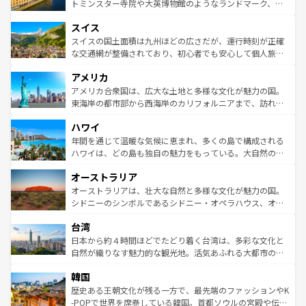
らに、パリ以外の地域にも魅力が溢れており、どの街角に
してライン川沿いのワイン畑といった風景は必見。ビール
トミンスター寺院や大英博物館のようなランドマーク、歴
も豊かな歴史と文化が息づいている。パリ以外の個性あふ
とソーセージを味わいながら地元の人と過ごす楽しい時間
史ある大学都市、美しい丘陵地帯や牧歌的な風景など、エ
れる地方に足を運ぶとそれぞれで全く異なる文化を体験で
スイス
は、お酒好きな人にはぜひ体験してほしい。 なお、新着の
リアごとに異なる魅力がある。また、優雅なアフタヌーン
きるだろう。 なお、新着のフランス情報は
コンテンツ一覧
ドイツ情報は
コンテンツ一覧
を参照してほしい。
ティー、ビール好きにはたまらない英国パブ、サッカー観
スイスの国土面積は九州ほどの広さだが、運行時刻が正確
を参照してほしい。
戦など、本場だからこそできる体験も豊富。イギリスを旅
な交通網が整備されており、初心者でも安心して個人旅行
して楽しみつくそう。 なお、新着のイギリス情報は
コンテ
を楽しめる。日本同様に時刻表どおりの旅が可能だ。中世
アメリカ
ンツ一覧
を参照してほしい。
の建物がそのまま残る町や、スイスならではのユニークな
博物館もあり、アルプス観光だけでなく町歩きも満喫する
アメリカ合衆国は、広大な土地と多様な文化が魅力の国。
ことができる。国民の所得が高いため物価も高いが、旅行
東海岸の都市部から西海岸のカリフォルニアまで、訪れる
者向けの交通パス提供のサービスもあり、うまく活用すれ
場所ごとに異なる風景と体験が待っている。ニューヨーク
ハワイ
ば市内交通費無料で観光を楽しむこともできる。 なお、新
のような巨大都市は、観光、ショッピング、エンターテイ
着のスイス情報は
コンテンツ一覧
を参照してほしい。
ンメントが詰まった刺激的なスポットだ。一方、アメリカ
年間を通じて温暖な気候に恵まれ、多くの島で構成される
西部には大自然が広がり、グランドキャニオンやイエロー
ハワイは、どの島も独自の魅力をもっている。大自然の神
ストーン国立公園といった絶景が堪能できる。さらに、南
秘を感じたいなら、火山が生み出した壮大な景観を誇るハ
オーストラリア
部のニューオーリンズでは、音楽と美食が融合した独特の
ワイ島は見逃せない。また、定番の観光地といえばオアフ
文化が魅力。旅行者はアメリカの各地域で異なる魅力を楽
島だが、静かな自然を求めるならマウイ島やカウアイ島が
オーストラリアは、壮大な自然と多様な文化が魅力の国。
しみながら、その多様性と豊かな歴史を感じることができ
おすすめ。エメラルドグリーンに輝く海をはじめ、豊かな
シドニーのシンボルであるシドニー・オペラハウス、オー
るだろう。車でのロードトリップや列車の旅も、アメリカ
文化や歴史が息づいている。「アロハスピリット」と呼ば
ストラリア東海岸北部に広がる大サンゴ礁地帯グレートバ
ならではの贅沢な旅のスタイルだ。 なお、新着のアメリカ
台湾
れるおもてなしの心で訪れる人々を迎えてくれるハワイの
リアリーフや大陸中央部にそびえるウルル（エアーズロッ
情報は
コンテンツ一覧
を参照してほしい。
人々、おいしいローカルフードやハワイアンミュージッ
ク）、タスマニアの美しい原生林やケアンズの熱帯雨林な
日本から約４時間ほどでたどり着く台湾は、多彩な文化と
ク、伝統的なフラダンスなど、すべてがハワイの魅力を彩
ど、見どころがたくさん。また、カフェやワイン、オージ
自然が織りなす魅力的な観光地。活気あふれる大都市の台
っている。訪れるたびに新しい発見と感動が待っているハ
ービーフなどの食文化も豊かで、美味しいものであふれて
北やノスタルジックな町並みが人気な九份（ジォウフェ
ワイを、存分に味わってほしい。 なお、新着のハワイ情報
韓国
いる。アクティビティも充実しており、サーフィンやダイ
ン）、静ひつな山岳地帯である台湾東部など、都市の喧騒
は
コンテンツ一覧
を参照してほしい。
ビング、ハイキングなど、アウトドア好きにはたまらな
と山間の静けさが共存しており、訪れる人に新しい発見と
歴史ある王朝文化が残る一方で、最先端のファッションやK
い。オーストラリアの多彩な魅力を存分に味わいつくそ
驚きをもたらしてくれる。また、奥深い台湾の食文化も魅
-POPで世界を席巻している韓国。首都ソウルの宮殿や伝統