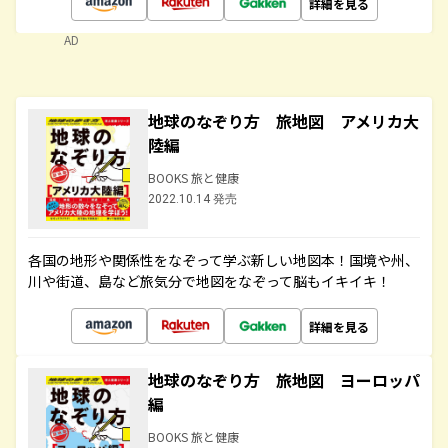
詳細を見る
AD
地球のなぞり方 旅地図 アメリカ大
陸編
BOOKS 旅と健康
2022.10.14 発売
各国の地形や関係性をなぞって学ぶ新しい地図本！国境や州、
川や街道、島など旅気分で地図をなぞって脳もイキイキ！
詳細を見る
地球のなぞり方 旅地図 ヨーロッパ
編
BOOKS 旅と健康