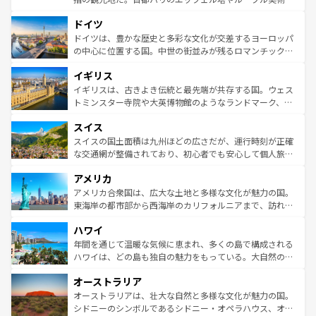
の城塞都市、穏やかなビーチリゾートまで多彩な表情を見
といった象徴的なスポットから、田舎町の古風な美しさま
せる。地方によって風土や気候が異なるスペインはその個
ドイツ
で、幅広い魅力が詰まっている。華麗な宮殿、歴史的な大
性で訪れる人を魅了する。 なお、新着のスペイン情報は
コ
聖堂、美しいビーチ、そして豊かな自然が、訪れる者を心
ドイツは、豊かな歴史と多彩な文化が交差するヨーロッパ
ンテンツ一覧
を参照してほしい。
から魅了する。また、フランスは美食の国としても知ら
の中心に位置する国。中世の街並みが残るロマンチック街
れ、フランス料理はユネスコ無形文化遺産にも登録されて
道から、未来を先取りするようなモダンな都市まで多様な
イギリス
いる。シャンパンの発祥地であるランス、プロヴァンスの
顔を持つこの国は、どこを歩いても飽きることがない。ベ
香り高いラベンダー畑など、多彩な楽しみ方が可能だ。さ
ルリンの文化的活気、バイエルン州のアルプスの絶景、そ
イギリスは、古きよき伝統と最先端が共存する国。ウェス
らに、パリ以外の地域にも魅力が溢れており、どの街角に
してライン川沿いのワイン畑といった風景は必見。ビール
トミンスター寺院や大英博物館のようなランドマーク、歴
も豊かな歴史と文化が息づいている。パリ以外の個性あふ
とソーセージを味わいながら地元の人と過ごす楽しい時間
史ある大学都市、美しい丘陵地帯や牧歌的な風景など、エ
れる地方に足を運ぶとそれぞれで全く異なる文化を体験で
スイス
は、お酒好きな人にはぜひ体験してほしい。 なお、新着の
リアごとに異なる魅力がある。また、優雅なアフタヌーン
きるだろう。 なお、新着のフランス情報は
コンテンツ一覧
ドイツ情報は
コンテンツ一覧
を参照してほしい。
ティー、ビール好きにはたまらない英国パブ、サッカー観
スイスの国土面積は九州ほどの広さだが、運行時刻が正確
を参照してほしい。
戦など、本場だからこそできる体験も豊富。イギリスを旅
な交通網が整備されており、初心者でも安心して個人旅行
して楽しみつくそう。 なお、新着のイギリス情報は
コンテ
を楽しめる。日本同様に時刻表どおりの旅が可能だ。中世
アメリカ
ンツ一覧
を参照してほしい。
の建物がそのまま残る町や、スイスならではのユニークな
博物館もあり、アルプス観光だけでなく町歩きも満喫する
アメリカ合衆国は、広大な土地と多様な文化が魅力の国。
ことができる。国民の所得が高いため物価も高いが、旅行
東海岸の都市部から西海岸のカリフォルニアまで、訪れる
者向けの交通パス提供のサービスもあり、うまく活用すれ
場所ごとに異なる風景と体験が待っている。ニューヨーク
ハワイ
ば市内交通費無料で観光を楽しむこともできる。 なお、新
のような巨大都市は、観光、ショッピング、エンターテイ
着のスイス情報は
コンテンツ一覧
を参照してほしい。
ンメントが詰まった刺激的なスポットだ。一方、アメリカ
年間を通じて温暖な気候に恵まれ、多くの島で構成される
西部には大自然が広がり、グランドキャニオンやイエロー
ハワイは、どの島も独自の魅力をもっている。大自然の神
ストーン国立公園といった絶景が堪能できる。さらに、南
秘を感じたいなら、火山が生み出した壮大な景観を誇るハ
オーストラリア
部のニューオーリンズでは、音楽と美食が融合した独特の
ワイ島は見逃せない。また、定番の観光地といえばオアフ
文化が魅力。旅行者はアメリカの各地域で異なる魅力を楽
島だが、静かな自然を求めるならマウイ島やカウアイ島が
オーストラリアは、壮大な自然と多様な文化が魅力の国。
しみながら、その多様性と豊かな歴史を感じることができ
おすすめ。エメラルドグリーンに輝く海をはじめ、豊かな
シドニーのシンボルであるシドニー・オペラハウス、オー