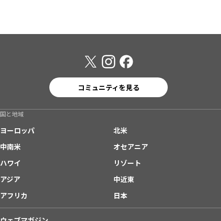
コミュニティを見る
国と地域
ヨーロッパ
北米
中南米
オセアニア
ハワイ
リゾート
アジア
中近東
アフリカ
日本
ウェブマガジン