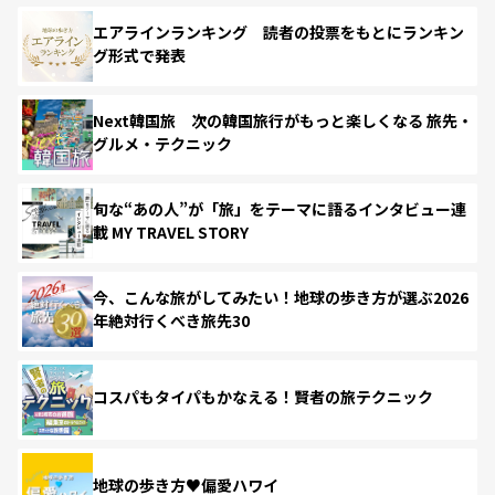
エアラインランキング 読者の投票をもとにランキン
グ形式で発表
Next韓国旅 次の韓国旅行がもっと楽しくなる 旅先・
グルメ・テクニック
旬な“あの人”が「旅」をテーマに語るインタビュー連
載 MY TRAVEL STORY
今、こんな旅がしてみたい！地球の歩き方が選ぶ2026
年絶対行くべき旅先30
コスパもタイパもかなえる！賢者の旅テクニック
地球の歩き方♥偏愛ハワイ