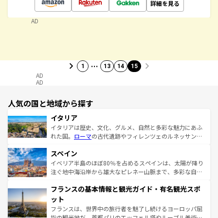
詳細を見る
AD
…
1
13
14
15
AD
AD
人気の国と地域から探す
イタリア
イタリアは歴史、文化、グルメ、自然と多彩な魅力にあふ
れた国。
ローマ
の古代遺跡やフィレンツェのルネッサンス
美術、ヴェネツィアの運河など、歴史あるスポットはもち
スペイン
ろん、トスカーナの美しい田園風景やアマルフィ海岸の絶
景など、自然景観も見逃せない。観光の合間には、本場の
イベリア半島のほぼ80％を占めるスペインは、太陽が降り
ピザやパスタなど、絶品のイタリア料理を堪能することも
注ぐ地中海沿岸から雄大なピレネー山脈まで、多彩な自然
できる。朝目覚めてから夜眠るまで、すべての瞬間を楽し
と文化が詰まったヨーロッパ屈指の旅行先だ。多様な地域
フランスの基本情報と観光ガイド・有名観光スポ
ませてくれるイタリアで、忘れられない旅をしてみよう！
文化が根付くこの国では、情熱的なフラメンコ、熱気あふ
なお、新着のイタリア情報は
コンテンツ一覧
を参照してほ
れる闘牛、そして美味しいタパスが生活の一部となってい
ット
しい。
る。首都マドリードの洗練された雰囲気や、バルセロナの
フランスは、世界中の旅行者を魅了し続けるヨーロッパ屈
アートに溢れた街角から、地方では古代ローマ遺跡や中世
指の観光地だ。首都パリのエッフェル塔やルーブル美術館