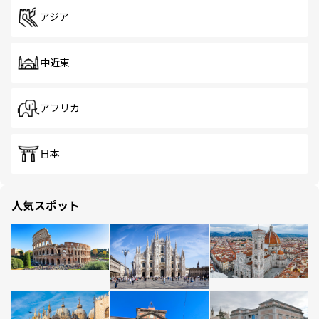
アジア
中近東
アフリカ
日本
人気スポット