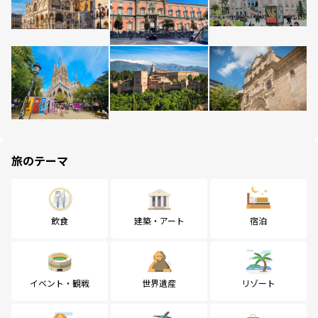
旅のテーマ
飲食
建築・アート
宿泊
イベント・観戦
世界遺産
リゾート