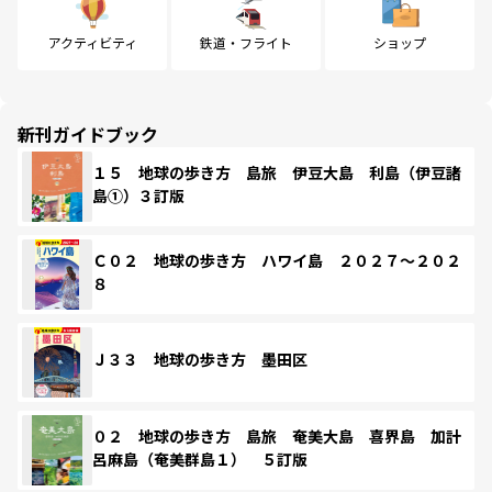
アクティビティ
鉄道・フライト
ショップ
新刊ガイドブック
１５ 地球の歩き方 島旅 伊豆大島 利島（伊豆諸
島①）３訂版
Ｃ０２ 地球の歩き方 ハワイ島 ２０２７～２０２
８
Ｊ３３ 地球の歩き方 墨田区
０２ 地球の歩き方 島旅 奄美大島 喜界島 加計
呂麻島（奄美群島１） ５訂版