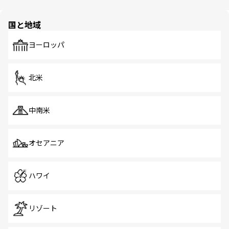
ほしい。
ほしい。
園や自然保護区など、自然が調和した近代的な景観と文化
の多様性あふれるカラフルな町は、どこを歩いても新しい
国と地域
発見がある。さらに、治安のよさや充実した公共交通機関
も、旅行者にとっては魅力的なポイント。グルメも豊富
で、ホーカーズは地元の風情を楽しめる外せないスポット
ヨーロッパ
だ。訪れる人を飽きさせないシンガポールで、多様な魅力
を体感しよう。 なお、新着のシンガポール情報は
コンテン
ツ一覧
を参照してほしい。
北米
中南米
オセアニア
ハワイ
リゾート