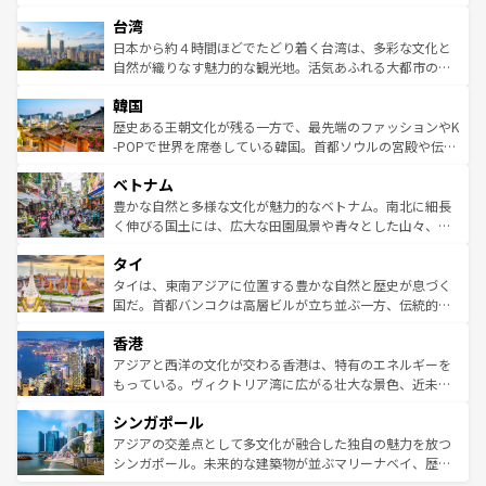
るだろう。車でのロードトリップや列車の旅も、アメリカ
文化や歴史が息づいている。「アロハスピリット」と呼ば
ストラリア東海岸北部に広がる大サンゴ礁地帯グレートバ
ならではの贅沢な旅のスタイルだ。 なお、新着のアメリカ
台湾
れるおもてなしの心で訪れる人々を迎えてくれるハワイの
リアリーフや大陸中央部にそびえるウルル（エアーズロッ
情報は
コンテンツ一覧
を参照してほしい。
人々、おいしいローカルフードやハワイアンミュージッ
ク）、タスマニアの美しい原生林やケアンズの熱帯雨林な
日本から約４時間ほどでたどり着く台湾は、多彩な文化と
ク、伝統的なフラダンスなど、すべてがハワイの魅力を彩
ど、見どころがたくさん。また、カフェやワイン、オージ
自然が織りなす魅力的な観光地。活気あふれる大都市の台
っている。訪れるたびに新しい発見と感動が待っているハ
ービーフなどの食文化も豊かで、美味しいものであふれて
北やノスタルジックな町並みが人気な九份（ジォウフェ
ワイを、存分に味わってほしい。 なお、新着のハワイ情報
韓国
いる。アクティビティも充実しており、サーフィンやダイ
ン）、静ひつな山岳地帯である台湾東部など、都市の喧騒
は
コンテンツ一覧
を参照してほしい。
ビング、ハイキングなど、アウトドア好きにはたまらな
と山間の静けさが共存しており、訪れる人に新しい発見と
歴史ある王朝文化が残る一方で、最先端のファッションやK
い。オーストラリアの多彩な魅力を存分に味わいつくそ
驚きをもたらしてくれる。また、奥深い台湾の食文化も魅
-POPで世界を席巻している韓国。首都ソウルの宮殿や伝統
う。 なお、新着のオーストラリア情報は
コンテンツ一覧
を
力で、夜市などの屋台グルメから高級料理、ヘルシーで美
家屋が並ぶエリアでは韓国の歴史と文化に浸ることがで
参照してほしい。
ベトナム
容にもいいと評判のスイーツなど、バラエティ豊かな料理
き、地方に足を延ばせば四季折々の自然美を楽しむことが
が味わえる。 なお、新着の台湾情報は
コンテンツ一覧
を参
できる。そして、キムチや焼肉、絶品のストリートフード
豊かな自然と多様な文化が魅力的なベトナム。南北に細長
照してほしい。
まで、さまざまな韓国料理が待っている。夜には、韓国な
く伸びる国土には、広大な田園風景や青々とした山々、世
らではのナイトライフも堪能できる。あたたかいホスピタ
界遺産に登録された壮大な自然景観が点在し、都市部では
タイ
リティに包まれながら、韓国の多彩な魅力を心ゆくまで味
急速な発展と共に伝統が息づく。ハノイの古い町並みやホ
わってみてほしい。 なお、新着の韓国情報は
コンテンツ一
ーチミン市のフランス統治時代の建物も、独特の雰囲気を
タイは、東南アジアに位置する豊かな自然と歴史が息づく
覧
を参照してほしい。
醸し出している。また、バラエティの豊かさとおいしさで
国だ。首都バンコクは高層ビルが立ち並ぶ一方、伝統的な
世界中の食通を魅了してやまないベトナム料理も魅力のひ
寺院や市場がいたるところに点在し、古きよき文化と現代
香港
とつ。フォーやバインミー、ベトナムコーヒーなどは、ぜ
の活気が交差している。北部ではチェンマイなどの山岳地
ひ現地で味わいたい。どの地域を訪れてもあたたかい人々
帯で自然と触れ合い、南部ではプーケットやクラビの美し
アジアと西洋の文化が交わる香港は、特有のエネルギーを
が旅行者を迎えてくれるので、きっと忘れられない旅にな
いビーチでリゾート気分を楽しむことができる。タイ料理
もっている。ヴィクトリア湾に広がる壮大な景色、近未来
るはずだ。 なお、新着のベトナム情報は
コンテンツ一覧
を
は世界的に有名で、屋台から高級レストランまで味覚を刺
的なアートスポット、そして歴史と現代が融合した町並
参照してほしい。
シンガポール
激する。気候は一年中温暖で、どの季節にも異なる楽しみ
み、どこを訪れても感動するはず。観光スポットが密集し
が待っている。親しみやすいタイの人々、仏教を中心とし
ており、効率よく見どころを回れるのも魅力。息をのむよ
アジアの交差点として多文化が融合した独自の魅力を放つ
た文化、そして多様な観光資源が、訪れる旅人を魅了し続
うな絶景から文化的な体験まで、香港を存分に楽しみ尽く
シンガポール。未来的な建築物が並ぶマリーナベイ、歴史
ける。 なお、新着のタイ情報は
コンテンツ一覧
を参照して
そう。 なお、新着の香港情報は
コンテンツ一覧
を参照して
と伝統を感じられるエスニックタウン、多数の緑豊かな公