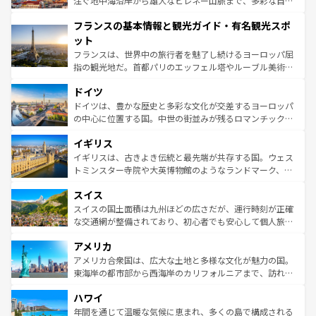
注ぐ地中海沿岸から雄大なピレネー山脈まで、多彩な自然
できる。朝目覚めてから夜眠るまで、すべての瞬間を楽し
と文化が詰まったヨーロッパ屈指の旅行先だ。多様な地域
フランスの基本情報と観光ガイド・有名観光スポ
ませてくれるイタリアで、忘れられない旅をしてみよう！
文化が根付くこの国では、情熱的なフラメンコ、熱気あふ
なお、新着のイタリア情報は
コンテンツ一覧
を参照してほ
れる闘牛、そして美味しいタパスが生活の一部となってい
ット
しい。
る。首都マドリードの洗練された雰囲気や、バルセロナの
フランスは、世界中の旅行者を魅了し続けるヨーロッパ屈
アートに溢れた街角から、地方では古代ローマ遺跡や中世
指の観光地だ。首都パリのエッフェル塔やルーブル美術館
の城塞都市、穏やかなビーチリゾートまで多彩な表情を見
といった象徴的なスポットから、田舎町の古風な美しさま
せる。地方によって風土や気候が異なるスペインはその個
ドイツ
で、幅広い魅力が詰まっている。華麗な宮殿、歴史的な大
性で訪れる人を魅了する。 なお、新着のスペイン情報は
コ
聖堂、美しいビーチ、そして豊かな自然が、訪れる者を心
ドイツは、豊かな歴史と多彩な文化が交差するヨーロッパ
ンテンツ一覧
を参照してほしい。
から魅了する。また、フランスは美食の国としても知ら
の中心に位置する国。中世の街並みが残るロマンチック街
れ、フランス料理はユネスコ無形文化遺産にも登録されて
道から、未来を先取りするようなモダンな都市まで多様な
イギリス
いる。シャンパンの発祥地であるランス、プロヴァンスの
顔を持つこの国は、どこを歩いても飽きることがない。ベ
香り高いラベンダー畑など、多彩な楽しみ方が可能だ。さ
ルリンの文化的活気、バイエルン州のアルプスの絶景、そ
イギリスは、古きよき伝統と最先端が共存する国。ウェス
らに、パリ以外の地域にも魅力が溢れており、どの街角に
してライン川沿いのワイン畑といった風景は必見。ビール
トミンスター寺院や大英博物館のようなランドマーク、歴
も豊かな歴史と文化が息づいている。パリ以外の個性あふ
とソーセージを味わいながら地元の人と過ごす楽しい時間
史ある大学都市、美しい丘陵地帯や牧歌的な風景など、エ
れる地方に足を運ぶとそれぞれで全く異なる文化を体験で
スイス
は、お酒好きな人にはぜひ体験してほしい。 なお、新着の
リアごとに異なる魅力がある。また、優雅なアフタヌーン
きるだろう。 なお、新着のフランス情報は
コンテンツ一覧
ドイツ情報は
コンテンツ一覧
を参照してほしい。
ティー、ビール好きにはたまらない英国パブ、サッカー観
スイスの国土面積は九州ほどの広さだが、運行時刻が正確
を参照してほしい。
戦など、本場だからこそできる体験も豊富。イギリスを旅
な交通網が整備されており、初心者でも安心して個人旅行
して楽しみつくそう。 なお、新着のイギリス情報は
コンテ
を楽しめる。日本同様に時刻表どおりの旅が可能だ。中世
アメリカ
ンツ一覧
を参照してほしい。
の建物がそのまま残る町や、スイスならではのユニークな
博物館もあり、アルプス観光だけでなく町歩きも満喫する
アメリカ合衆国は、広大な土地と多様な文化が魅力の国。
ことができる。国民の所得が高いため物価も高いが、旅行
東海岸の都市部から西海岸のカリフォルニアまで、訪れる
者向けの交通パス提供のサービスもあり、うまく活用すれ
場所ごとに異なる風景と体験が待っている。ニューヨーク
ハワイ
ば市内交通費無料で観光を楽しむこともできる。 なお、新
のような巨大都市は、観光、ショッピング、エンターテイ
着のスイス情報は
コンテンツ一覧
を参照してほしい。
ンメントが詰まった刺激的なスポットだ。一方、アメリカ
年間を通じて温暖な気候に恵まれ、多くの島で構成される