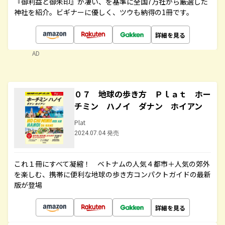
『御利益と御朱印』が凄い、を基準に全国7万社から厳選した
神社を紹介。ビギナーに優しく、ツウも納得の1冊です。
詳細を見る
AD
０７ 地球の歩き方 Ｐｌａｔ ホー
チミン ハノイ ダナン ホイアン
Plat
2024.07.04 発売
これ１冊にすべて凝縮！ ベトナムの人気４都市＋人気の郊外
を楽しむ、携帯に便利な地球の歩き方コンパクトガイドの最新
版が登場
詳細を見る