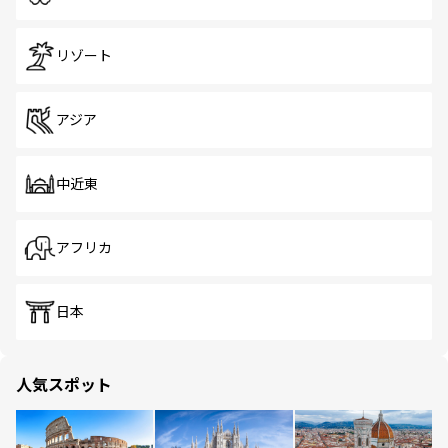
リゾート
アジア
中近東
アフリカ
日本
人気スポット