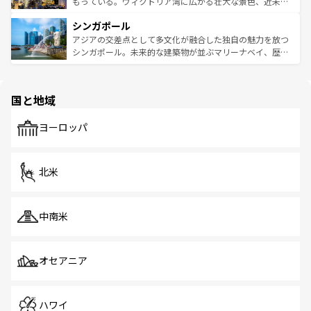
いビーチでリゾート気分を楽しむことができる。タイ料理
もっている。ヴィクトリア湾に広がる壮大な景色、近未来
るはずだ。 なお、新着のベトナム情報は
コンテンツ一覧
を
は世界的に有名で、屋台から高級レストランまで味覚を刺
的なアートスポット、そして歴史と現代が融合した町並
参照してほしい。
シンガポール
激する。気候は一年中温暖で、どの季節にも異なる楽しみ
み、どこを訪れても感動するはず。観光スポットが密集し
が待っている。親しみやすいタイの人々、仏教を中心とし
ており、効率よく見どころを回れるのも魅力。息をのむよ
アジアの交差点として多文化が融合した独自の魅力を放つ
た文化、そして多様な観光資源が、訪れる旅人を魅了し続
うな絶景から文化的な体験まで、香港を存分に楽しみ尽く
シンガポール。未来的な建築物が並ぶマリーナベイ、歴史
ける。 なお、新着のタイ情報は
コンテンツ一覧
を参照して
そう。 なお、新着の香港情報は
コンテンツ一覧
を参照して
と伝統を感じられるエスニックタウン、多数の緑豊かな公
ほしい。
ほしい。
園や自然保護区など、自然が調和した近代的な景観と文化
の多様性あふれるカラフルな町は、どこを歩いても新しい
国と地域
発見がある。さらに、治安のよさや充実した公共交通機関
も、旅行者にとっては魅力的なポイント。グルメも豊富
で、ホーカーズは地元の風情を楽しめる外せないスポット
ヨーロッパ
だ。訪れる人を飽きさせないシンガポールで、多様な魅力
を体感しよう。 なお、新着のシンガポール情報は
コンテン
ツ一覧
を参照してほしい。
北米
中南米
オセアニア
ハワイ