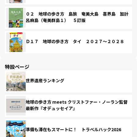
０２ 地球の歩き方 島旅 奄美大島 喜界島 加計
呂麻島（奄美群島１） ５訂版
Ｄ１７ 地球の歩き方 タイ ２０２７～２０２８
特設ページ
世界遺産ランキング
地球の歩き方 meets クリストファー・ノーラン監督
最新作『オデュッセイア』
準備も滞在もスマートに！ トラベルハック2026