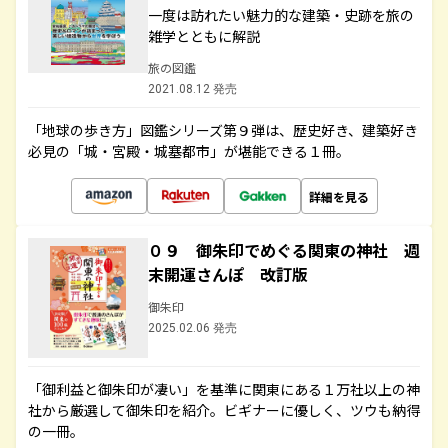
一度は訪れたい魅力的な建築・史跡を旅の
雑学とともに解説
旅の図鑑
2021.08.12 発売
「地球の歩き方」図鑑シリーズ第９弾は、歴史好き、建築好き
必見の「城・宮殿・城塞都市」が堪能できる１冊。
詳細を見る
０９ 御朱印でめぐる関東の神社 週
末開運さんぽ 改訂版
御朱印
2025.02.06 発売
「御利益と御朱印が凄い」を基準に関東にある１万社以上の神
社から厳選して御朱印を紹介。ビギナーに優しく、ツウも納得
の一冊。