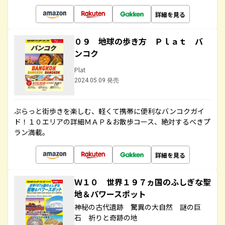
詳細を見る
０９ 地球の歩き方 Ｐｌａｔ バ
ンコク
Plat
2024.05.09 発売
ぷらっと街歩きを楽しむ、軽くて携帯に便利なバンコクガイ
ド！１０エリアの詳細ＭＡＰ＆お散歩コース、絶対するべきプ
ラン満載。
詳細を見る
Ｗ１０ 世界１９７ヵ国のふしぎな聖
地＆パワースポット
神秘の古代遺跡 驚異の大自然 謎の巨
石 祈りと奇跡の地