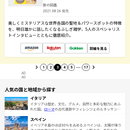
旅の図鑑
2021.08.26 発売
美しくミステリアスな世界各国の聖地＆パワースポットの特徴
を、明日誰かに話したくなるふしぎ雑学、5人のスペシャリス
トインタビューとともに徹底紹介。
詳細を見る
…
1
2
3
4
5
17
AD
AD
人気の国と地域から探す
イタリア
イタリアは歴史、文化、グルメ、自然と多彩な魅力にあふ
れた国。
ローマ
の古代遺跡やフィレンツェのルネッサンス
美術、ヴェネツィアの運河など、歴史あるスポットはもち
スペイン
ろん、トスカーナの美しい田園風景やアマルフィ海岸の絶
景など、自然景観も見逃せない。観光の合間には、本場の
イベリア半島のほぼ80％を占めるスペインは、太陽が降り
ピザやパスタなど、絶品のイタリア料理を堪能することも