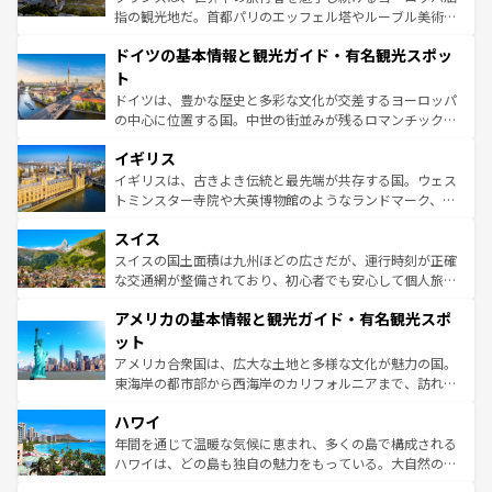
アートに溢れた街角から、地方では古代ローマ遺跡や中世
指の観光地だ。首都パリのエッフェル塔やルーブル美術館
の城塞都市、穏やかなビーチリゾートまで多彩な表情を見
といった象徴的なスポットから、田舎町の古風な美しさま
せる。地方によって風土や気候が異なるスペインはその個
ドイツの基本情報と観光ガイド・有名観光スポッ
で、幅広い魅力が詰まっている。華麗な宮殿、歴史的な大
性で訪れる人を魅了する。 なお、新着のスペイン情報は
コ
聖堂、美しいビーチ、そして豊かな自然が、訪れる者を心
ト
ンテンツ一覧
を参照してほしい。
から魅了する。また、フランスは美食の国としても知ら
ドイツは、豊かな歴史と多彩な文化が交差するヨーロッパ
れ、フランス料理はユネスコ無形文化遺産にも登録されて
の中心に位置する国。中世の街並みが残るロマンチック街
いる。シャンパンの発祥地であるランス、プロヴァンスの
道から、未来を先取りするようなモダンな都市まで多様な
香り高いラベンダー畑など、多彩な楽しみ方が可能だ。さ
イギリス
顔を持つこの国は、どこを歩いても飽きることがない。ベ
らに、パリ以外の地域にも魅力が溢れており、どの街角に
ルリンの文化的活気、バイエルン州のアルプスの絶景、そ
イギリスは、古きよき伝統と最先端が共存する国。ウェス
も豊かな歴史と文化が息づいている。パリ以外の個性あふ
してライン川沿いのワイン畑といった風景は必見。ビール
トミンスター寺院や大英博物館のようなランドマーク、歴
れる地方に足を運ぶとそれぞれで全く異なる文化を体験で
とソーセージを味わいながら地元の人と過ごす楽しい時間
史ある大学都市、美しい丘陵地帯や牧歌的な風景など、エ
きるだろう。 なお、新着のフランス情報は
コンテンツ一覧
スイス
は、お酒好きな人にはぜひ体験してほしい。 なお、新着の
リアごとに異なる魅力がある。また、優雅なアフタヌーン
を参照してほしい。
ドイツ情報は
コンテンツ一覧
を参照してほしい。
ティー、ビール好きにはたまらない英国パブ、サッカー観
スイスの国土面積は九州ほどの広さだが、運行時刻が正確
戦など、本場だからこそできる体験も豊富。イギリスを旅
な交通網が整備されており、初心者でも安心して個人旅行
して楽しみつくそう。 なお、新着のイギリス情報は
コンテ
を楽しめる。日本同様に時刻表どおりの旅が可能だ。中世
アメリカの基本情報と観光ガイド・有名観光スポ
ンツ一覧
を参照してほしい。
の建物がそのまま残る町や、スイスならではのユニークな
博物館もあり、アルプス観光だけでなく町歩きも満喫する
ット
ことができる。国民の所得が高いため物価も高いが、旅行
アメリカ合衆国は、広大な土地と多様な文化が魅力の国。
者向けの交通パス提供のサービスもあり、うまく活用すれ
東海岸の都市部から西海岸のカリフォルニアまで、訪れる
ば市内交通費無料で観光を楽しむこともできる。 なお、新
場所ごとに異なる風景と体験が待っている。ニューヨーク
着のスイス情報は
コンテンツ一覧
を参照してほしい。
ハワイ
のような巨大都市は、観光、ショッピング、エンターテイ
ンメントが詰まった刺激的なスポットだ。一方、アメリカ
年間を通じて温暖な気候に恵まれ、多くの島で構成される
西部には大自然が広がり、グランドキャニオンやイエロー
ハワイは、どの島も独自の魅力をもっている。大自然の神
ストーン国立公園といった絶景が堪能できる。さらに、南
秘を感じたいなら、火山が生み出した壮大な景観を誇るハ