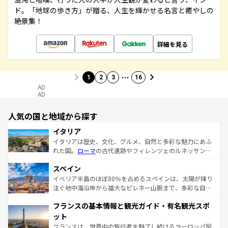
ド。「地球の歩き方」が贈る、人生を輝かせる名言と癒やしの
絶景集！
詳細を見る
…
1
2
3
16
AD
AD
人気の国と地域から探す
イタリア
イタリアは歴史、文化、グルメ、自然と多彩な魅力にあふ
れた国。
ローマ
の古代遺跡やフィレンツェのルネッサンス
美術、ヴェネツィアの運河など、歴史あるスポットはもち
スペイン
ろん、トスカーナの美しい田園風景やアマルフィ海岸の絶
景など、自然景観も見逃せない。観光の合間には、本場の
イベリア半島のほぼ80％を占めるスペインは、太陽が降り
ピザやパスタなど、絶品のイタリア料理を堪能することも
注ぐ地中海沿岸から雄大なピレネー山脈まで、多彩な自然
できる。朝目覚めてから夜眠るまで、すべての瞬間を楽し
と文化が詰まったヨーロッパ屈指の旅行先だ。多様な地域
フランスの基本情報と観光ガイド・有名観光スポ
ませてくれるイタリアで、忘れられない旅をしてみよう！
文化が根付くこの国では、情熱的なフラメンコ、熱気あふ
なお、新着のイタリア情報は
コンテンツ一覧
を参照してほ
れる闘牛、そして美味しいタパスが生活の一部となってい
ット
しい。
る。首都マドリードの洗練された雰囲気や、バルセロナの
フランスは、世界中の旅行者を魅了し続けるヨーロッパ屈