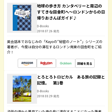
地球の歩き方 カンタベリーと周辺の
すてきな田舎町へ～ロンドンからの日
帰りおさんぽガイド♪
D-Books
2018.07.26 発売
英会話本でおなじみの「Kayoの“秘密のノート”」シリーズの
著者が、今度は自分の滞在するロンドン南東の田舎町をご紹
介！
詳細を見る
とろとろトロピカル ある旅の記録と
記憶。 第1巻
D-Books
2018.03.29 発売
子供の頃から夢見ていた南の島に滞在することになった筆者