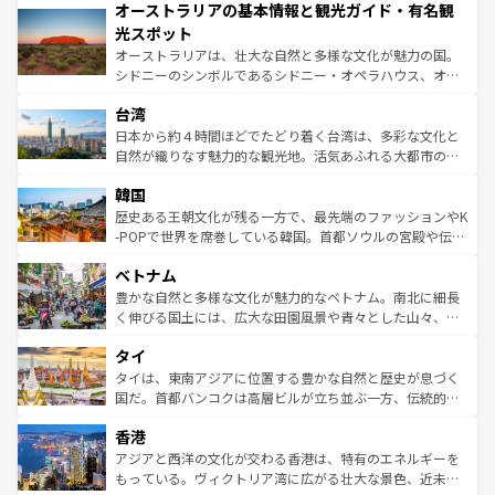
オーストラリアの基本情報と観光ガイド・有名観
部のニューオーリンズでは、音楽と美食が融合した独特の
ワイ島は見逃せない。また、定番の観光地といえばオアフ
文化が魅力。旅行者はアメリカの各地域で異なる魅力を楽
島だが、静かな自然を求めるならマウイ島やカウアイ島が
光スポット
しみながら、その多様性と豊かな歴史を感じることができ
おすすめ。エメラルドグリーンに輝く海をはじめ、豊かな
オーストラリアは、壮大な自然と多様な文化が魅力の国。
るだろう。車でのロードトリップや列車の旅も、アメリカ
文化や歴史が息づいている。「アロハスピリット」と呼ば
シドニーのシンボルであるシドニー・オペラハウス、オー
ならではの贅沢な旅のスタイルだ。 なお、新着のアメリカ
れるおもてなしの心で訪れる人々を迎えてくれるハワイの
ストラリア東海岸北部に広がる大サンゴ礁地帯グレートバ
情報は
コンテンツ一覧
を参照してほしい。
人々、おいしいローカルフードやハワイアンミュージッ
台湾
リアリーフや大陸中央部にそびえるウルル（エアーズロッ
ク、伝統的なフラダンスなど、すべてがハワイの魅力を彩
ク）、タスマニアの美しい原生林やケアンズの熱帯雨林な
日本から約４時間ほどでたどり着く台湾は、多彩な文化と
っている。訪れるたびに新しい発見と感動が待っているハ
ど、見どころがたくさん。また、カフェやワイン、オージ
自然が織りなす魅力的な観光地。活気あふれる大都市の台
ワイを、存分に味わってほしい。 なお、新着のハワイ情報
ービーフなどの食文化も豊かで、美味しいものであふれて
北やノスタルジックな町並みが人気な九份（ジォウフェ
は
コンテンツ一覧
を参照してほしい。
韓国
いる。アクティビティも充実しており、サーフィンやダイ
ン）、静ひつな山岳地帯である台湾東部など、都市の喧騒
ビング、ハイキングなど、アウトドア好きにはたまらな
と山間の静けさが共存しており、訪れる人に新しい発見と
歴史ある王朝文化が残る一方で、最先端のファッションやK
い。オーストラリアの多彩な魅力を存分に味わいつくそ
驚きをもたらしてくれる。また、奥深い台湾の食文化も魅
-POPで世界を席巻している韓国。首都ソウルの宮殿や伝統
う。 なお、新着のオーストラリア情報は
コンテンツ一覧
を
力で、夜市などの屋台グルメから高級料理、ヘルシーで美
家屋が並ぶエリアでは韓国の歴史と文化に浸ることがで
参照してほしい。
ベトナム
容にもいいと評判のスイーツなど、バラエティ豊かな料理
き、地方に足を延ばせば四季折々の自然美を楽しむことが
が味わえる。 なお、新着の台湾情報は
コンテンツ一覧
を参
できる。そして、キムチや焼肉、絶品のストリートフード
豊かな自然と多様な文化が魅力的なベトナム。南北に細長
照してほしい。
まで、さまざまな韓国料理が待っている。夜には、韓国な
く伸びる国土には、広大な田園風景や青々とした山々、世
らではのナイトライフも堪能できる。あたたかいホスピタ
界遺産に登録された壮大な自然景観が点在し、都市部では
タイ
リティに包まれながら、韓国の多彩な魅力を心ゆくまで味
急速な発展と共に伝統が息づく。ハノイの古い町並みやホ
わってみてほしい。 なお、新着の韓国情報は
コンテンツ一
ーチミン市のフランス統治時代の建物も、独特の雰囲気を
タイは、東南アジアに位置する豊かな自然と歴史が息づく
覧
を参照してほしい。
醸し出している。また、バラエティの豊かさとおいしさで
国だ。首都バンコクは高層ビルが立ち並ぶ一方、伝統的な
世界中の食通を魅了してやまないベトナム料理も魅力のひ
寺院や市場がいたるところに点在し、古きよき文化と現代
香港
とつ。フォーやバインミー、ベトナムコーヒーなどは、ぜ
の活気が交差している。北部ではチェンマイなどの山岳地
ひ現地で味わいたい。どの地域を訪れてもあたたかい人々
帯で自然と触れ合い、南部ではプーケットやクラビの美し
アジアと西洋の文化が交わる香港は、特有のエネルギーを
が旅行者を迎えてくれるので、きっと忘れられない旅にな
いビーチでリゾート気分を楽しむことができる。タイ料理
もっている。ヴィクトリア湾に広がる壮大な景色、近未来