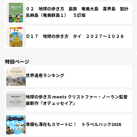
０２ 地球の歩き方 島旅 奄美大島 喜界島 加計
呂麻島（奄美群島１） ５訂版
Ｄ１７ 地球の歩き方 タイ ２０２７～２０２８
特設ページ
世界遺産ランキング
地球の歩き方 meets クリストファー・ノーラン監督
最新作『オデュッセイア』
準備も滞在もスマートに！ トラベルハック2026