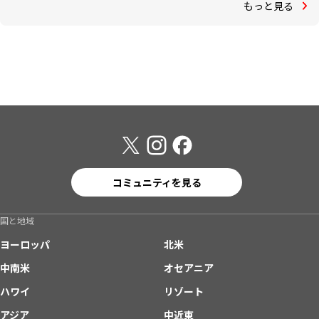
もっと見る
コミュニティを見る
国と地域
ヨーロッパ
北米
中南米
オセアニア
ハワイ
リゾート
アジア
中近東