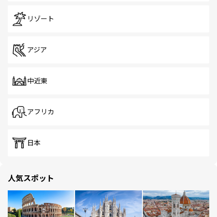
リゾート
アジア
中近東
アフリカ
日本
人気スポット