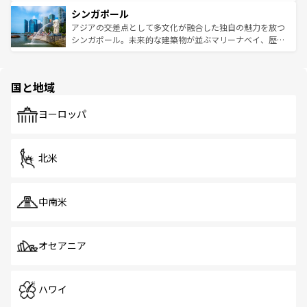
るはずだ。 なお、新着のベトナム情報は
コンテンツ一覧
を
は世界的に有名で、屋台から高級レストランまで味覚を刺
的なアートスポット、そして歴史と現代が融合した町並
参照してほしい。
シンガポール
激する。気候は一年中温暖で、どの季節にも異なる楽しみ
み、どこを訪れても感動するはず。観光スポットが密集し
が待っている。親しみやすいタイの人々、仏教を中心とし
ており、効率よく見どころを回れるのも魅力。息をのむよ
アジアの交差点として多文化が融合した独自の魅力を放つ
た文化、そして多様な観光資源が、訪れる旅人を魅了し続
うな絶景から文化的な体験まで、香港を存分に楽しみ尽く
シンガポール。未来的な建築物が並ぶマリーナベイ、歴史
ける。 なお、新着のタイ情報は
コンテンツ一覧
を参照して
そう。 なお、新着の香港情報は
コンテンツ一覧
を参照して
と伝統を感じられるエスニックタウン、多数の緑豊かな公
ほしい。
ほしい。
園や自然保護区など、自然が調和した近代的な景観と文化
の多様性あふれるカラフルな町は、どこを歩いても新しい
国と地域
発見がある。さらに、治安のよさや充実した公共交通機関
も、旅行者にとっては魅力的なポイント。グルメも豊富
で、ホーカーズは地元の風情を楽しめる外せないスポット
ヨーロッパ
だ。訪れる人を飽きさせないシンガポールで、多様な魅力
を体感しよう。 なお、新着のシンガポール情報は
コンテン
ツ一覧
を参照してほしい。
北米
中南米
オセアニア
ハワイ