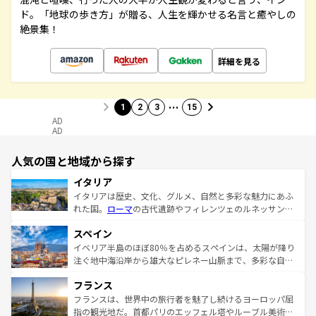
ド。「地球の歩き方」が贈る、人生を輝かせる名言と癒やしの
絶景集！
詳細を見る
…
1
2
3
15
AD
AD
人気の国と地域から探す
イタリア
イタリアは歴史、文化、グルメ、自然と多彩な魅力にあふ
れた国。
ローマ
の古代遺跡やフィレンツェのルネッサンス
美術、ヴェネツィアの運河など、歴史あるスポットはもち
スペイン
ろん、トスカーナの美しい田園風景やアマルフィ海岸の絶
景など、自然景観も見逃せない。観光の合間には、本場の
イベリア半島のほぼ80％を占めるスペインは、太陽が降り
ピザやパスタなど、絶品のイタリア料理を堪能することも
注ぐ地中海沿岸から雄大なピレネー山脈まで、多彩な自然
できる。朝目覚めてから夜眠るまで、すべての瞬間を楽し
と文化が詰まったヨーロッパ屈指の旅行先だ。多様な地域
フランス
ませてくれるイタリアで、忘れられない旅をしてみよう！
文化が根付くこの国では、情熱的なフラメンコ、熱気あふ
なお、新着のイタリア情報は
コンテンツ一覧
を参照してほ
れる闘牛、そして美味しいタパスが生活の一部となってい
フランスは、世界中の旅行者を魅了し続けるヨーロッパ屈
しい。
る。首都マドリードの洗練された雰囲気や、バルセロナの
指の観光地だ。首都パリのエッフェル塔やルーブル美術館