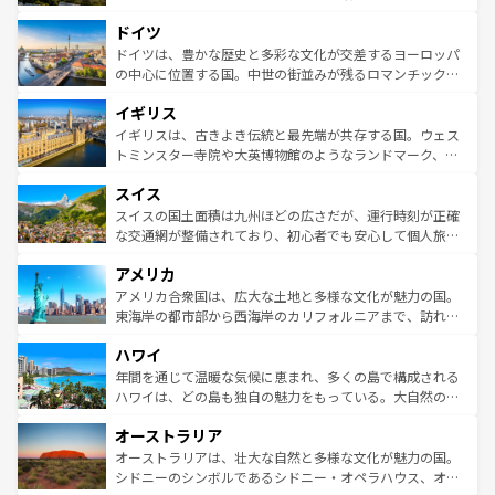
アートに溢れた街角から、地方では古代ローマ遺跡や中世
といった象徴的なスポットから、田舎町の古風な美しさま
ドイツ
の城塞都市、穏やかなビーチリゾートまで多彩な表情を見
で、幅広い魅力が詰まっている。華麗な宮殿、歴史的な大
せる。地方によって風土や気候が異なるスペインはその個
聖堂、美しいビーチ、そして豊かな自然が、訪れる者を心
ドイツは、豊かな歴史と多彩な文化が交差するヨーロッパ
性で訪れる人を魅了する。 なお、新着のスペイン情報は
コ
から魅了する。また、フランスは美食の国としても知ら
の中心に位置する国。中世の街並みが残るロマンチック街
ンテンツ一覧
を参照してほしい。
れ、フランス料理はユネスコ無形文化遺産にも登録されて
道から、未来を先取りするようなモダンな都市まで多様な
イギリス
いる。シャンパンの発祥地であるランス、プロヴァンスの
顔を持つこの国は、どこを歩いても飽きることがない。ベ
香り高いラベンダー畑など、多彩な楽しみ方が可能だ。さ
ルリンの文化的活気、バイエルン州のアルプスの絶景、そ
イギリスは、古きよき伝統と最先端が共存する国。ウェス
らに、パリ以外の地域にも魅力が溢れており、どの街角に
してライン川沿いのワイン畑といった風景は必見。ビール
トミンスター寺院や大英博物館のようなランドマーク、歴
も豊かな歴史と文化が息づいている。パリ以外の個性あふ
とソーセージを味わいながら地元の人と過ごす楽しい時間
史ある大学都市、美しい丘陵地帯や牧歌的な風景など、エ
れる地方に足を運ぶとそれぞれで全く異なる文化を体験で
スイス
は、お酒好きな人にはぜひ体験してほしい。 なお、新着の
リアごとに異なる魅力がある。また、優雅なアフタヌーン
きるだろう。 なお、新着のフランス情報は
コンテンツ一覧
ドイツ情報は
コンテンツ一覧
を参照してほしい。
ティー、ビール好きにはたまらない英国パブ、サッカー観
スイスの国土面積は九州ほどの広さだが、運行時刻が正確
を参照してほしい。
戦など、本場だからこそできる体験も豊富。イギリスを旅
な交通網が整備されており、初心者でも安心して個人旅行
して楽しみつくそう。 なお、新着のイギリス情報は
コンテ
を楽しめる。日本同様に時刻表どおりの旅が可能だ。中世
アメリカ
ンツ一覧
を参照してほしい。
の建物がそのまま残る町や、スイスならではのユニークな
博物館もあり、アルプス観光だけでなく町歩きも満喫する
アメリカ合衆国は、広大な土地と多様な文化が魅力の国。
ことができる。国民の所得が高いため物価も高いが、旅行
東海岸の都市部から西海岸のカリフォルニアまで、訪れる
者向けの交通パス提供のサービスもあり、うまく活用すれ
場所ごとに異なる風景と体験が待っている。ニューヨーク
ハワイ
ば市内交通費無料で観光を楽しむこともできる。 なお、新
のような巨大都市は、観光、ショッピング、エンターテイ
着のスイス情報は
コンテンツ一覧
を参照してほしい。
ンメントが詰まった刺激的なスポットだ。一方、アメリカ
年間を通じて温暖な気候に恵まれ、多くの島で構成される
西部には大自然が広がり、グランドキャニオンやイエロー
ハワイは、どの島も独自の魅力をもっている。大自然の神
ストーン国立公園といった絶景が堪能できる。さらに、南
秘を感じたいなら、火山が生み出した壮大な景観を誇るハ
オーストラリア
部のニューオーリンズでは、音楽と美食が融合した独特の
ワイ島は見逃せない。また、定番の観光地といえばオアフ
文化が魅力。旅行者はアメリカの各地域で異なる魅力を楽
島だが、静かな自然を求めるならマウイ島やカウアイ島が
オーストラリアは、壮大な自然と多様な文化が魅力の国。
しみながら、その多様性と豊かな歴史を感じることができ
おすすめ。エメラルドグリーンに輝く海をはじめ、豊かな
シドニーのシンボルであるシドニー・オペラハウス、オー
るだろう。車でのロードトリップや列車の旅も、アメリカ