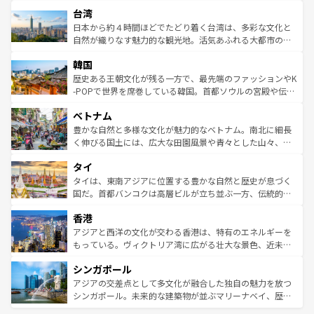
文化や歴史が息づいている。「アロハスピリット」と呼ば
ストラリア東海岸北部に広がる大サンゴ礁地帯グレートバ
ならではの贅沢な旅のスタイルだ。 なお、新着のアメリカ
台湾
れるおもてなしの心で訪れる人々を迎えてくれるハワイの
リアリーフや大陸中央部にそびえるウルル（エアーズロッ
情報は
コンテンツ一覧
を参照してほしい。
人々、おいしいローカルフードやハワイアンミュージッ
ク）、タスマニアの美しい原生林やケアンズの熱帯雨林な
日本から約４時間ほどでたどり着く台湾は、多彩な文化と
ク、伝統的なフラダンスなど、すべてがハワイの魅力を彩
ど、見どころがたくさん。また、カフェやワイン、オージ
自然が織りなす魅力的な観光地。活気あふれる大都市の台
っている。訪れるたびに新しい発見と感動が待っているハ
ービーフなどの食文化も豊かで、美味しいものであふれて
北やノスタルジックな町並みが人気な九份（ジォウフェ
ワイを、存分に味わってほしい。 なお、新着のハワイ情報
韓国
いる。アクティビティも充実しており、サーフィンやダイ
ン）、静ひつな山岳地帯である台湾東部など、都市の喧騒
は
コンテンツ一覧
を参照してほしい。
ビング、ハイキングなど、アウトドア好きにはたまらな
と山間の静けさが共存しており、訪れる人に新しい発見と
歴史ある王朝文化が残る一方で、最先端のファッションやK
い。オーストラリアの多彩な魅力を存分に味わいつくそ
驚きをもたらしてくれる。また、奥深い台湾の食文化も魅
-POPで世界を席巻している韓国。首都ソウルの宮殿や伝統
う。 なお、新着のオーストラリア情報は
コンテンツ一覧
を
力で、夜市などの屋台グルメから高級料理、ヘルシーで美
家屋が並ぶエリアでは韓国の歴史と文化に浸ることがで
参照してほしい。
ベトナム
容にもいいと評判のスイーツなど、バラエティ豊かな料理
き、地方に足を延ばせば四季折々の自然美を楽しむことが
が味わえる。 なお、新着の台湾情報は
コンテンツ一覧
を参
できる。そして、キムチや焼肉、絶品のストリートフード
豊かな自然と多様な文化が魅力的なベトナム。南北に細長
照してほしい。
まで、さまざまな韓国料理が待っている。夜には、韓国な
く伸びる国土には、広大な田園風景や青々とした山々、世
らではのナイトライフも堪能できる。あたたかいホスピタ
界遺産に登録された壮大な自然景観が点在し、都市部では
タイ
リティに包まれながら、韓国の多彩な魅力を心ゆくまで味
急速な発展と共に伝統が息づく。ハノイの古い町並みやホ
わってみてほしい。 なお、新着の韓国情報は
コンテンツ一
ーチミン市のフランス統治時代の建物も、独特の雰囲気を
タイは、東南アジアに位置する豊かな自然と歴史が息づく
覧
を参照してほしい。
醸し出している。また、バラエティの豊かさとおいしさで
国だ。首都バンコクは高層ビルが立ち並ぶ一方、伝統的な
世界中の食通を魅了してやまないベトナム料理も魅力のひ
寺院や市場がいたるところに点在し、古きよき文化と現代
香港
とつ。フォーやバインミー、ベトナムコーヒーなどは、ぜ
の活気が交差している。北部ではチェンマイなどの山岳地
ひ現地で味わいたい。どの地域を訪れてもあたたかい人々
帯で自然と触れ合い、南部ではプーケットやクラビの美し
アジアと西洋の文化が交わる香港は、特有のエネルギーを
が旅行者を迎えてくれるので、きっと忘れられない旅にな
いビーチでリゾート気分を楽しむことができる。タイ料理
もっている。ヴィクトリア湾に広がる壮大な景色、近未来
るはずだ。 なお、新着のベトナム情報は
コンテンツ一覧
を
は世界的に有名で、屋台から高級レストランまで味覚を刺
的なアートスポット、そして歴史と現代が融合した町並
参照してほしい。
シンガポール
激する。気候は一年中温暖で、どの季節にも異なる楽しみ
み、どこを訪れても感動するはず。観光スポットが密集し
が待っている。親しみやすいタイの人々、仏教を中心とし
ており、効率よく見どころを回れるのも魅力。息をのむよ
アジアの交差点として多文化が融合した独自の魅力を放つ
た文化、そして多様な観光資源が、訪れる旅人を魅了し続
うな絶景から文化的な体験まで、香港を存分に楽しみ尽く
シンガポール。未来的な建築物が並ぶマリーナベイ、歴史
ける。 なお、新着のタイ情報は
コンテンツ一覧
を参照して
そう。 なお、新着の香港情報は
コンテンツ一覧
を参照して
と伝統を感じられるエスニックタウン、多数の緑豊かな公