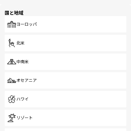
ほしい。
ほしい。
園や自然保護区など、自然が調和した近代的な景観と文化
の多様性あふれるカラフルな町は、どこを歩いても新しい
国と地域
発見がある。さらに、治安のよさや充実した公共交通機関
も、旅行者にとっては魅力的なポイント。グルメも豊富
で、ホーカーズは地元の風情を楽しめる外せないスポット
ヨーロッパ
だ。訪れる人を飽きさせないシンガポールで、多様な魅力
を体感しよう。 なお、新着のシンガポール情報は
コンテン
ツ一覧
を参照してほしい。
北米
中南米
オセアニア
ハワイ
リゾート