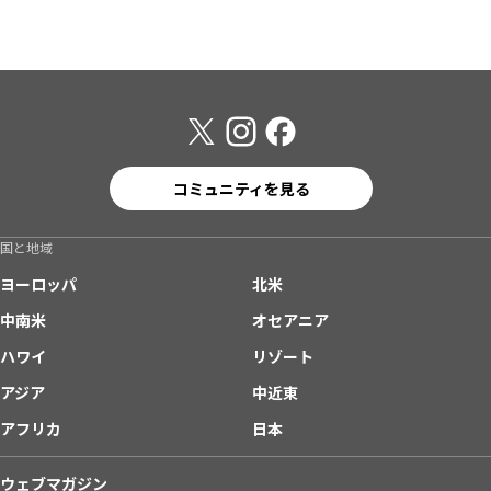
コミュニティを見る
国と地域
ヨーロッパ
北米
中南米
オセアニア
ハワイ
リゾート
アジア
中近東
アフリカ
日本
ウェブマガジン