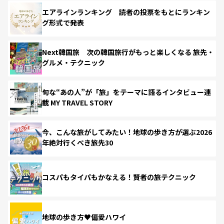
エアラインランキング 読者の投票をもとにランキン
グ形式で発表
Next韓国旅 次の韓国旅行がもっと楽しくなる 旅先・
グルメ・テクニック
旬な“あの人”が「旅」をテーマに語るインタビュー連
載 MY TRAVEL STORY
今、こんな旅がしてみたい！地球の歩き方が選ぶ2026
年絶対行くべき旅先30
コスパもタイパもかなえる！賢者の旅テクニック
地球の歩き方♥偏愛ハワイ