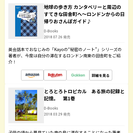
地球の歩き方 カンタベリーと周辺の
すてきな田舎町へ～ロンドンからの日
帰りおさんぽガイド♪
D-Books
2018.07.26 発売
英会話本でおなじみの「Kayoの“秘密のノート”」シリーズの
著者が、今度は自分の滞在するロンドン南東の田舎町をご紹
介！
詳細を見る
とろとろトロピカル ある旅の記録と
記憶。 第1巻
D-Books
2018.03.29 発売
子供の頃から夢見ていた南の島に滞在することになった筆者