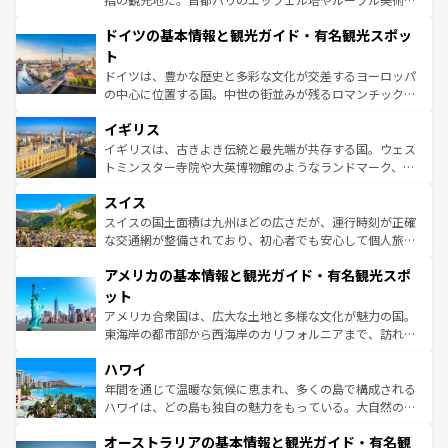
の城塞都市、穏やかなビーチリゾートまで多彩な表情を見
といった象徴的なスポットから、田舎町の古風な美しさま
せる。地方によって風土や気候が異なるスペインはその個
ドイツの基本情報と観光ガイド・有名観光スポッ
で、幅広い魅力が詰まっている。華麗な宮殿、歴史的な大
性で訪れる人を魅了する。 なお、新着のスペイン情報は
コ
聖堂、美しいビーチ、そして豊かな自然が、訪れる者を心
ト
ンテンツ一覧
を参照してほしい。
から魅了する。また、フランスは美食の国としても知ら
ドイツは、豊かな歴史と多彩な文化が交差するヨーロッパ
れ、フランス料理はユネスコ無形文化遺産にも登録されて
の中心に位置する国。中世の街並みが残るロマンチック街
いる。シャンパンの発祥地であるランス、プロヴァンスの
道から、未来を先取りするようなモダンな都市まで多様な
香り高いラベンダー畑など、多彩な楽しみ方が可能だ。さ
イギリス
顔を持つこの国は、どこを歩いても飽きることがない。ベ
らに、パリ以外の地域にも魅力が溢れており、どの街角に
ルリンの文化的活気、バイエルン州のアルプスの絶景、そ
イギリスは、古きよき伝統と最先端が共存する国。ウェス
も豊かな歴史と文化が息づいている。パリ以外の個性あふ
してライン川沿いのワイン畑といった風景は必見。ビール
トミンスター寺院や大英博物館のようなランドマーク、歴
れる地方に足を運ぶとそれぞれで全く異なる文化を体験で
とソーセージを味わいながら地元の人と過ごす楽しい時間
史ある大学都市、美しい丘陵地帯や牧歌的な風景など、エ
きるだろう。 なお、新着のフランス情報は
コンテンツ一覧
スイス
は、お酒好きな人にはぜひ体験してほしい。 なお、新着の
リアごとに異なる魅力がある。また、優雅なアフタヌーン
を参照してほしい。
ドイツ情報は
コンテンツ一覧
を参照してほしい。
ティー、ビール好きにはたまらない英国パブ、サッカー観
スイスの国土面積は九州ほどの広さだが、運行時刻が正確
戦など、本場だからこそできる体験も豊富。イギリスを旅
な交通網が整備されており、初心者でも安心して個人旅行
して楽しみつくそう。 なお、新着のイギリス情報は
コンテ
を楽しめる。日本同様に時刻表どおりの旅が可能だ。中世
アメリカの基本情報と観光ガイド・有名観光スポ
ンツ一覧
を参照してほしい。
の建物がそのまま残る町や、スイスならではのユニークな
博物館もあり、アルプス観光だけでなく町歩きも満喫する
ット
ことができる。国民の所得が高いため物価も高いが、旅行
アメリカ合衆国は、広大な土地と多様な文化が魅力の国。
者向けの交通パス提供のサービスもあり、うまく活用すれ
東海岸の都市部から西海岸のカリフォルニアまで、訪れる
ば市内交通費無料で観光を楽しむこともできる。 なお、新
場所ごとに異なる風景と体験が待っている。ニューヨーク
着のスイス情報は
コンテンツ一覧
を参照してほしい。
ハワイ
のような巨大都市は、観光、ショッピング、エンターテイ
ンメントが詰まった刺激的なスポットだ。一方、アメリカ
年間を通じて温暖な気候に恵まれ、多くの島で構成される
西部には大自然が広がり、グランドキャニオンやイエロー
ハワイは、どの島も独自の魅力をもっている。大自然の神
ストーン国立公園といった絶景が堪能できる。さらに、南
秘を感じたいなら、火山が生み出した壮大な景観を誇るハ
オーストラリアの基本情報と観光ガイド・有名観
部のニューオーリンズでは、音楽と美食が融合した独特の
ワイ島は見逃せない。また、定番の観光地といえばオアフ