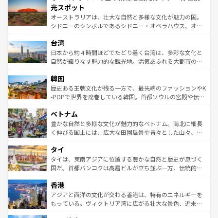
文化が魅力。旅行者はアメリカの各地域で異なる魅力を楽
島だが、静かな自然を求めるならマウイ島やカウアイ島が
光スポット
しみながら、その多様性と豊かな歴史を感じることができ
おすすめ。エメラルドグリーンに輝く海をはじめ、豊かな
オーストラリアは、壮大な自然と多様な文化が魅力の国。
るだろう。車でのロードトリップや列車の旅も、アメリカ
文化や歴史が息づいている。「アロハスピリット」と呼ば
シドニーのシンボルであるシドニー・オペラハウス、オー
ならではの贅沢な旅のスタイルだ。 なお、新着のアメリカ
れるおもてなしの心で訪れる人々を迎えてくれるハワイの
ストラリア東海岸北部に広がる大サンゴ礁地帯グレートバ
情報は
コンテンツ一覧
を参照してほしい。
人々、おいしいローカルフードやハワイアンミュージッ
台湾
リアリーフや大陸中央部にそびえるウルル（エアーズロッ
ク、伝統的なフラダンスなど、すべてがハワイの魅力を彩
ク）、タスマニアの美しい原生林やケアンズの熱帯雨林な
日本から約４時間ほどでたどり着く台湾は、多彩な文化と
っている。訪れるたびに新しい発見と感動が待っているハ
ど、見どころがたくさん。また、カフェやワイン、オージ
自然が織りなす魅力的な観光地。活気あふれる大都市の台
ワイを、存分に味わってほしい。 なお、新着のハワイ情報
ービーフなどの食文化も豊かで、美味しいものであふれて
北やノスタルジックな町並みが人気な九份（ジォウフェ
は
コンテンツ一覧
を参照してほしい。
韓国
いる。アクティビティも充実しており、サーフィンやダイ
ン）、静ひつな山岳地帯である台湾東部など、都市の喧騒
ビング、ハイキングなど、アウトドア好きにはたまらな
と山間の静けさが共存しており、訪れる人に新しい発見と
歴史ある王朝文化が残る一方で、最先端のファッションやK
い。オーストラリアの多彩な魅力を存分に味わいつくそ
驚きをもたらしてくれる。また、奥深い台湾の食文化も魅
-POPで世界を席巻している韓国。首都ソウルの宮殿や伝統
う。 なお、新着のオーストラリア情報は
コンテンツ一覧
を
力で、夜市などの屋台グルメから高級料理、ヘルシーで美
家屋が並ぶエリアでは韓国の歴史と文化に浸ることがで
参照してほしい。
ベトナム
容にもいいと評判のスイーツなど、バラエティ豊かな料理
き、地方に足を延ばせば四季折々の自然美を楽しむことが
が味わえる。 なお、新着の台湾情報は
コンテンツ一覧
を参
できる。そして、キムチや焼肉、絶品のストリートフード
豊かな自然と多様な文化が魅力的なベトナム。南北に細長
照してほしい。
まで、さまざまな韓国料理が待っている。夜には、韓国な
く伸びる国土には、広大な田園風景や青々とした山々、世
らではのナイトライフも堪能できる。あたたかいホスピタ
界遺産に登録された壮大な自然景観が点在し、都市部では
タイ
リティに包まれながら、韓国の多彩な魅力を心ゆくまで味
急速な発展と共に伝統が息づく。ハノイの古い町並みやホ
わってみてほしい。 なお、新着の韓国情報は
コンテンツ一
ーチミン市のフランス統治時代の建物も、独特の雰囲気を
タイは、東南アジアに位置する豊かな自然と歴史が息づく
覧
を参照してほしい。
醸し出している。また、バラエティの豊かさとおいしさで
国だ。首都バンコクは高層ビルが立ち並ぶ一方、伝統的な
世界中の食通を魅了してやまないベトナム料理も魅力のひ
寺院や市場がいたるところに点在し、古きよき文化と現代
香港
とつ。フォーやバインミー、ベトナムコーヒーなどは、ぜ
の活気が交差している。北部ではチェンマイなどの山岳地
ひ現地で味わいたい。どの地域を訪れてもあたたかい人々
帯で自然と触れ合い、南部ではプーケットやクラビの美し
アジアと西洋の文化が交わる香港は、特有のエネルギーを
が旅行者を迎えてくれるので、きっと忘れられない旅にな
いビーチでリゾート気分を楽しむことができる。タイ料理
もっている。ヴィクトリア湾に広がる壮大な景色、近未来
るはずだ。 なお、新着のベトナム情報は
コンテンツ一覧
を
は世界的に有名で、屋台から高級レストランまで味覚を刺
的なアートスポット、そして歴史と現代が融合した町並