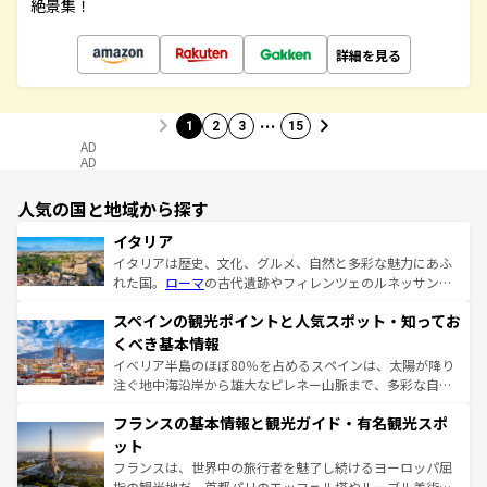
絶景集！
詳細を見る
…
1
2
3
15
AD
AD
人気の国と地域から探す
イタリア
イタリアは歴史、文化、グルメ、自然と多彩な魅力にあふ
れた国。
ローマ
の古代遺跡やフィレンツェのルネッサンス
美術、ヴェネツィアの運河など、歴史あるスポットはもち
スペインの観光ポイントと人気スポット・知ってお
ろん、トスカーナの美しい田園風景やアマルフィ海岸の絶
景など、自然景観も見逃せない。観光の合間には、本場の
くべき基本情報
ピザやパスタなど、絶品のイタリア料理を堪能することも
イベリア半島のほぼ80％を占めるスペインは、太陽が降り
できる。朝目覚めてから夜眠るまで、すべての瞬間を楽し
注ぐ地中海沿岸から雄大なピレネー山脈まで、多彩な自然
ませてくれるイタリアで、忘れられない旅をしてみよう！
と文化が詰まったヨーロッパ屈指の旅行先だ。多様な地域
なお、新着のイタリア情報は
コンテンツ一覧
を参照してほ
フランスの基本情報と観光ガイド・有名観光スポ
文化が根付くこの国では、情熱的なフラメンコ、熱気あふ
しい。
れる闘牛、そして美味しいタパスが生活の一部となってい
ット
る。首都マドリードの洗練された雰囲気や、バルセロナの
フランスは、世界中の旅行者を魅了し続けるヨーロッパ屈
アートに溢れた街角から、地方では古代ローマ遺跡や中世
指の観光地だ。首都パリのエッフェル塔やルーブル美術館