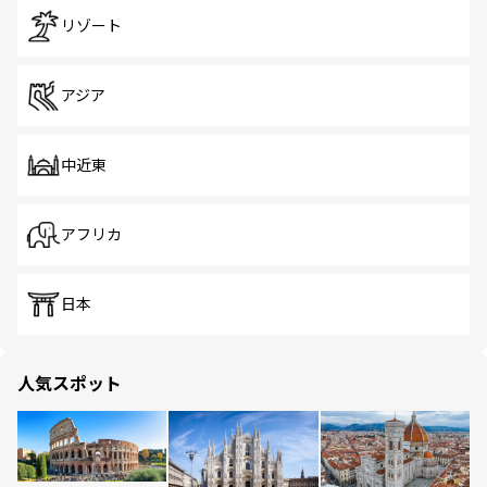
リゾート
アジア
中近東
アフリカ
日本
人気スポット