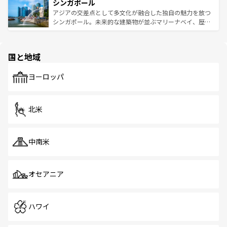
参照してほしい。
シンガポール
激する。気候は一年中温暖で、どの季節にも異なる楽しみ
み、どこを訪れても感動するはず。観光スポットが密集し
が待っている。親しみやすいタイの人々、仏教を中心とし
ており、効率よく見どころを回れるのも魅力。息をのむよ
アジアの交差点として多文化が融合した独自の魅力を放つ
た文化、そして多様な観光資源が、訪れる旅人を魅了し続
うな絶景から文化的な体験まで、香港を存分に楽しみ尽く
シンガポール。未来的な建築物が並ぶマリーナベイ、歴史
ける。 なお、新着のタイ情報は
コンテンツ一覧
を参照して
そう。 なお、新着の香港情報は
コンテンツ一覧
を参照して
と伝統を感じられるエスニックタウン、多数の緑豊かな公
ほしい。
ほしい。
園や自然保護区など、自然が調和した近代的な景観と文化
の多様性あふれるカラフルな町は、どこを歩いても新しい
国と地域
発見がある。さらに、治安のよさや充実した公共交通機関
も、旅行者にとっては魅力的なポイント。グルメも豊富
で、ホーカーズは地元の風情を楽しめる外せないスポット
ヨーロッパ
だ。訪れる人を飽きさせないシンガポールで、多様な魅力
を体感しよう。 なお、新着のシンガポール情報は
コンテン
ツ一覧
を参照してほしい。
北米
中南米
オセアニア
ハワイ