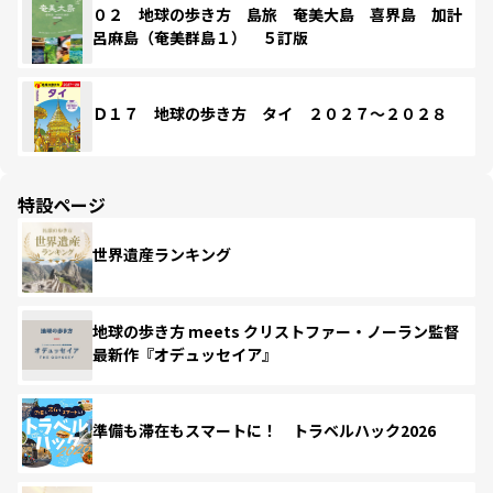
０２ 地球の歩き方 島旅 奄美大島 喜界島 加計
呂麻島（奄美群島１） ５訂版
Ｄ１７ 地球の歩き方 タイ ２０２７～２０２８
特設ページ
世界遺産ランキング
地球の歩き方 meets クリストファー・ノーラン監督
最新作『オデュッセイア』
準備も滞在もスマートに！ トラベルハック2026