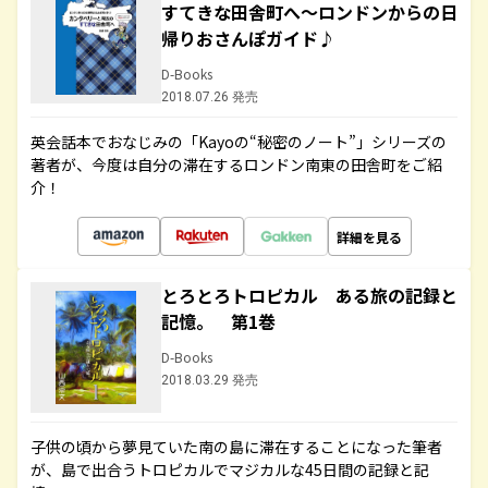
すてきな田舎町へ～ロンドンからの日
帰りおさんぽガイド♪
D-Books
2018.07.26 発売
英会話本でおなじみの「Kayoの“秘密のノート”」シリーズの
著者が、今度は自分の滞在するロンドン南東の田舎町をご紹
介！
詳細を見る
とろとろトロピカル ある旅の記録と
記憶。 第1巻
D-Books
2018.03.29 発売
子供の頃から夢見ていた南の島に滞在することになった筆者
が、島で出合うトロピカルでマジカルな45日間の記録と記