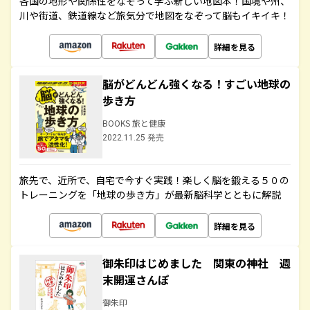
各国の地形や関係性をなぞって学ぶ新しい地図本！国境や州、
川や街道、鉄道線など旅気分で地図をなぞって脳もイキイキ！
詳細を見る
脳がどんどん強くなる！すごい地球の
歩き方
BOOKS 旅と健康
2022.11.25 発売
旅先で、近所で、自宅で今すぐ実践！楽しく脳を鍛える５０の
トレーニングを「地球の歩き方」が最新脳科学とともに解説
詳細を見る
御朱印はじめました 関東の神社 週
末開運さんぽ
御朱印