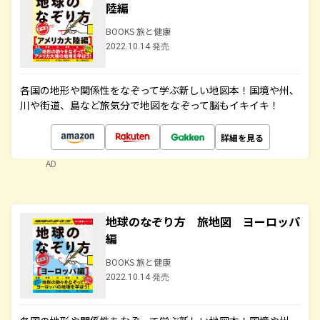
陸編
BOOKS 旅と健康
2022.10.14 発売
各国の地形や関係性をなぞって学ぶ新しい地図本！国境や州、
川や街道、島など旅気分で地図をなぞって脳もイキイキ！
詳細を見る
AD
地球のなぞり方 旅地図 ヨーロッパ
編
BOOKS 旅と健康
2022.10.14 発売