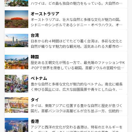
西部には大自然が広がり、グランドキャニオンやイエロー
ハワイは、どの島も独自の魅力をもっている。大自然の神
ストーン国立公園といった絶景が堪能できる。さらに、南
秘を感じたいなら、火山が生み出した壮大な景観を誇るハ
オーストラリア
部のニューオーリンズでは、音楽と美食が融合した独特の
ワイ島は見逃せない。また、定番の観光地といえばオアフ
文化が魅力。旅行者はアメリカの各地域で異なる魅力を楽
島だが、静かな自然を求めるならマウイ島やカウアイ島が
オーストラリアは、壮大な自然と多様な文化が魅力の国。
しみながら、その多様性と豊かな歴史を感じることができ
おすすめ。エメラルドグリーンに輝く海をはじめ、豊かな
シドニーのシンボルであるシドニー・オペラハウス、オー
るだろう。車でのロードトリップや列車の旅も、アメリカ
文化や歴史が息づいている。「アロハスピリット」と呼ば
ストラリア東海岸北部に広がる大サンゴ礁地帯グレートバ
ならではの贅沢な旅のスタイルだ。 なお、新着のアメリカ
台湾
れるおもてなしの心で訪れる人々を迎えてくれるハワイの
リアリーフや大陸中央部にそびえるウルル（エアーズロッ
情報は
コンテンツ一覧
を参照してほしい。
人々、おいしいローカルフードやハワイアンミュージッ
ク）、タスマニアの美しい原生林やケアンズの熱帯雨林な
日本から約４時間ほどでたどり着く台湾は、多彩な文化と
ク、伝統的なフラダンスなど、すべてがハワイの魅力を彩
ど、見どころがたくさん。また、カフェやワイン、オージ
自然が織りなす魅力的な観光地。活気あふれる大都市の台
っている。訪れるたびに新しい発見と感動が待っているハ
ービーフなどの食文化も豊かで、美味しいものであふれて
北やノスタルジックな町並みが人気な九份（ジォウフェ
ワイを、存分に味わってほしい。 なお、新着のハワイ情報
韓国
いる。アクティビティも充実しており、サーフィンやダイ
ン）、静ひつな山岳地帯である台湾東部など、都市の喧騒
は
コンテンツ一覧
を参照してほしい。
ビング、ハイキングなど、アウトドア好きにはたまらな
と山間の静けさが共存しており、訪れる人に新しい発見と
歴史ある王朝文化が残る一方で、最先端のファッションやK
い。オーストラリアの多彩な魅力を存分に味わいつくそ
驚きをもたらしてくれる。また、奥深い台湾の食文化も魅
-POPで世界を席巻している韓国。首都ソウルの宮殿や伝統
う。 なお、新着のオーストラリア情報は
コンテンツ一覧
を
力で、夜市などの屋台グルメから高級料理、ヘルシーで美
家屋が並ぶエリアでは韓国の歴史と文化に浸ることがで
参照してほしい。
ベトナム
容にもいいと評判のスイーツなど、バラエティ豊かな料理
き、地方に足を延ばせば四季折々の自然美を楽しむことが
が味わえる。 なお、新着の台湾情報は
コンテンツ一覧
を参
できる。そして、キムチや焼肉、絶品のストリートフード
豊かな自然と多様な文化が魅力的なベトナム。南北に細長
照してほしい。
まで、さまざまな韓国料理が待っている。夜には、韓国な
く伸びる国土には、広大な田園風景や青々とした山々、世
らではのナイトライフも堪能できる。あたたかいホスピタ
界遺産に登録された壮大な自然景観が点在し、都市部では
タイ
リティに包まれながら、韓国の多彩な魅力を心ゆくまで味
急速な発展と共に伝統が息づく。ハノイの古い町並みやホ
わってみてほしい。 なお、新着の韓国情報は
コンテンツ一
ーチミン市のフランス統治時代の建物も、独特の雰囲気を
タイは、東南アジアに位置する豊かな自然と歴史が息づく
覧
を参照してほしい。
醸し出している。また、バラエティの豊かさとおいしさで
国だ。首都バンコクは高層ビルが立ち並ぶ一方、伝統的な
世界中の食通を魅了してやまないベトナム料理も魅力のひ
寺院や市場がいたるところに点在し、古きよき文化と現代
香港
とつ。フォーやバインミー、ベトナムコーヒーなどは、ぜ
の活気が交差している。北部ではチェンマイなどの山岳地
ひ現地で味わいたい。どの地域を訪れてもあたたかい人々
帯で自然と触れ合い、南部ではプーケットやクラビの美し
アジアと西洋の文化が交わる香港は、特有のエネルギーを
が旅行者を迎えてくれるので、きっと忘れられない旅にな
いビーチでリゾート気分を楽しむことができる。タイ料理