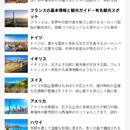
できる。朝目覚めてから夜眠るまで、すべての瞬間を楽し
と文化が詰まったヨーロッパ屈指の旅行先だ。多様な地域
フランスの基本情報と観光ガイド・有名観光スポ
ませてくれるイタリアで、忘れられない旅をしてみよう！
文化が根付くこの国では、情熱的なフラメンコ、熱気あふ
なお、新着のイタリア情報は
コンテンツ一覧
を参照してほ
れる闘牛、そして美味しいタパスが生活の一部となってい
ット
しい。
る。首都マドリードの洗練された雰囲気や、バルセロナの
フランスは、世界中の旅行者を魅了し続けるヨーロッパ屈
アートに溢れた街角から、地方では古代ローマ遺跡や中世
指の観光地だ。首都パリのエッフェル塔やルーブル美術館
の城塞都市、穏やかなビーチリゾートまで多彩な表情を見
といった象徴的なスポットから、田舎町の古風な美しさま
せる。地方によって風土や気候が異なるスペインはその個
ドイツ
で、幅広い魅力が詰まっている。華麗な宮殿、歴史的な大
性で訪れる人を魅了する。 なお、新着のスペイン情報は
コ
聖堂、美しいビーチ、そして豊かな自然が、訪れる者を心
ドイツは、豊かな歴史と多彩な文化が交差するヨーロッパ
ンテンツ一覧
を参照してほしい。
から魅了する。また、フランスは美食の国としても知ら
の中心に位置する国。中世の街並みが残るロマンチック街
れ、フランス料理はユネスコ無形文化遺産にも登録されて
道から、未来を先取りするようなモダンな都市まで多様な
イギリス
いる。シャンパンの発祥地であるランス、プロヴァンスの
顔を持つこの国は、どこを歩いても飽きることがない。ベ
香り高いラベンダー畑など、多彩な楽しみ方が可能だ。さ
ルリンの文化的活気、バイエルン州のアルプスの絶景、そ
イギリスは、古きよき伝統と最先端が共存する国。ウェス
らに、パリ以外の地域にも魅力が溢れており、どの街角に
してライン川沿いのワイン畑といった風景は必見。ビール
トミンスター寺院や大英博物館のようなランドマーク、歴
も豊かな歴史と文化が息づいている。パリ以外の個性あふ
とソーセージを味わいながら地元の人と過ごす楽しい時間
史ある大学都市、美しい丘陵地帯や牧歌的な風景など、エ
れる地方に足を運ぶとそれぞれで全く異なる文化を体験で
スイス
は、お酒好きな人にはぜひ体験してほしい。 なお、新着の
リアごとに異なる魅力がある。また、優雅なアフタヌーン
きるだろう。 なお、新着のフランス情報は
コンテンツ一覧
ドイツ情報は
コンテンツ一覧
を参照してほしい。
ティー、ビール好きにはたまらない英国パブ、サッカー観
スイスの国土面積は九州ほどの広さだが、運行時刻が正確
を参照してほしい。
戦など、本場だからこそできる体験も豊富。イギリスを旅
な交通網が整備されており、初心者でも安心して個人旅行
して楽しみつくそう。 なお、新着のイギリス情報は
コンテ
を楽しめる。日本同様に時刻表どおりの旅が可能だ。中世
アメリカ
ンツ一覧
を参照してほしい。
の建物がそのまま残る町や、スイスならではのユニークな
博物館もあり、アルプス観光だけでなく町歩きも満喫する
アメリカ合衆国は、広大な土地と多様な文化が魅力の国。
ことができる。国民の所得が高いため物価も高いが、旅行
東海岸の都市部から西海岸のカリフォルニアまで、訪れる
者向けの交通パス提供のサービスもあり、うまく活用すれ
場所ごとに異なる風景と体験が待っている。ニューヨーク
ハワイ
ば市内交通費無料で観光を楽しむこともできる。 なお、新
のような巨大都市は、観光、ショッピング、エンターテイ
着のスイス情報は
コンテンツ一覧
を参照してほしい。
ンメントが詰まった刺激的なスポットだ。一方、アメリカ
年間を通じて温暖な気候に恵まれ、多くの島で構成される