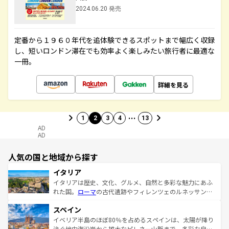
2024.06.20 発売
定番から１９６０年代を追体験できるスポットまで幅広く収録
し、短いロンドン滞在でも効率よく楽しみたい旅行者に最適な
一冊。
詳細を見る
…
1
2
3
4
13
AD
AD
人気の国と地域から探す
イタリア
イタリアは歴史、文化、グルメ、自然と多彩な魅力にあふ
れた国。
ローマ
の古代遺跡やフィレンツェのルネッサンス
美術、ヴェネツィアの運河など、歴史あるスポットはもち
スペイン
ろん、トスカーナの美しい田園風景やアマルフィ海岸の絶
景など、自然景観も見逃せない。観光の合間には、本場の
イベリア半島のほぼ80％を占めるスペインは、太陽が降り
ピザやパスタなど、絶品のイタリア料理を堪能することも
注ぐ地中海沿岸から雄大なピレネー山脈まで、多彩な自然