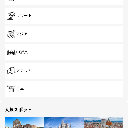
リゾート
アジア
中近東
アフリカ
日本
人気スポット