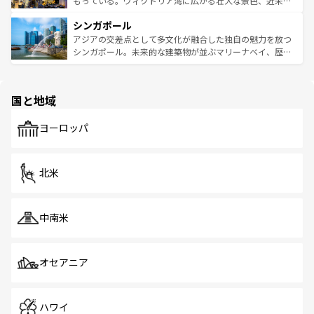
もっている。ヴィクトリア湾に広がる壮大な景色、近未来
るはずだ。 なお、新着のベトナム情報は
コンテンツ一覧
を
は世界的に有名で、屋台から高級レストランまで味覚を刺
的なアートスポット、そして歴史と現代が融合した町並
参照してほしい。
シンガポール
激する。気候は一年中温暖で、どの季節にも異なる楽しみ
み、どこを訪れても感動するはず。観光スポットが密集し
が待っている。親しみやすいタイの人々、仏教を中心とし
ており、効率よく見どころを回れるのも魅力。息をのむよ
アジアの交差点として多文化が融合した独自の魅力を放つ
た文化、そして多様な観光資源が、訪れる旅人を魅了し続
うな絶景から文化的な体験まで、香港を存分に楽しみ尽く
シンガポール。未来的な建築物が並ぶマリーナベイ、歴史
ける。 なお、新着のタイ情報は
コンテンツ一覧
を参照して
そう。 なお、新着の香港情報は
コンテンツ一覧
を参照して
と伝統を感じられるエスニックタウン、多数の緑豊かな公
ほしい。
ほしい。
園や自然保護区など、自然が調和した近代的な景観と文化
の多様性あふれるカラフルな町は、どこを歩いても新しい
国と地域
発見がある。さらに、治安のよさや充実した公共交通機関
も、旅行者にとっては魅力的なポイント。グルメも豊富
で、ホーカーズは地元の風情を楽しめる外せないスポット
ヨーロッパ
だ。訪れる人を飽きさせないシンガポールで、多様な魅力
を体感しよう。 なお、新着のシンガポール情報は
コンテン
ツ一覧
を参照してほしい。
北米
中南米
オセアニア
ハワイ