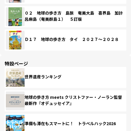
０２ 地球の歩き方 島旅 奄美大島 喜界島 加計
呂麻島（奄美群島１） ５訂版
Ｄ１７ 地球の歩き方 タイ ２０２７～２０２８
特設ページ
世界遺産ランキング
地球の歩き方 meets クリストファー・ノーラン監督
最新作『オデュッセイア』
準備も滞在もスマートに！ トラベルハック2026