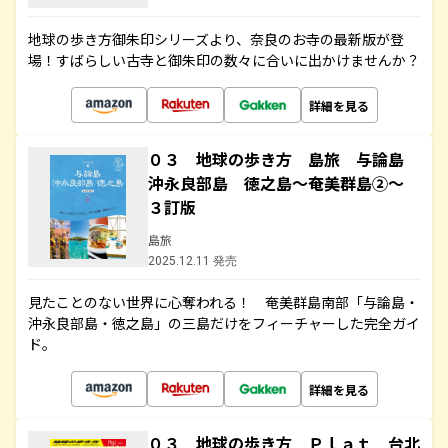
地球の歩き方御朱印シリーズより、奈良のお寺の最新版が登
場！すばらしい古寺と御朱印の数々に合いに出かけませんか？
詳細を見る
０３ 地球の歩き方 島旅 与論島
沖永良部島 徳之島～奄美群島②～
３訂版
島旅
2025.12.11 発売
見たことのない世界に心奪われる！ 奄美群島南部「与論島・
沖永良部島・徳之島」の三島だけをフィーチャーした完全ガイ
ド。
詳細を見る
０３ 地球の歩き方 Ｐｌａｔ 台北