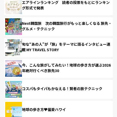
エアラインランキング 読者の投票をもとにランキン
グ形式で発表
Next韓国旅 次の韓国旅行がもっと楽しくなる 旅先・
グルメ・テクニック
旬な“あの人”が「旅」をテーマに語るインタビュー連
載 MY TRAVEL STORY
今、こんな旅がしてみたい！地球の歩き方が選ぶ2026
年絶対行くべき旅先30
コスパもタイパもかなえる！賢者の旅テクニック
地球の歩き方♥偏愛ハワイ