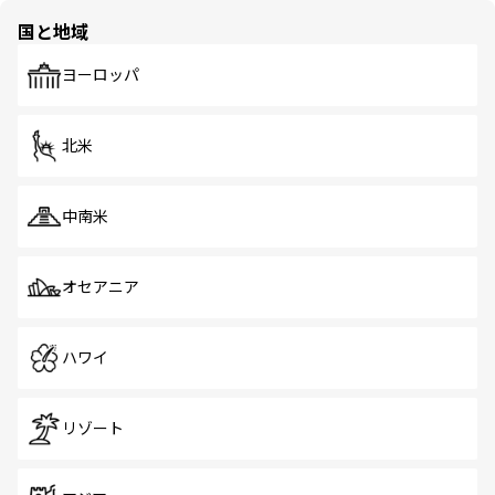
の多様性あふれるカラフルな町は、どこを歩いても新しい
国と地域
発見がある。さらに、治安のよさや充実した公共交通機関
も、旅行者にとっては魅力的なポイント。グルメも豊富
で、ホーカーズは地元の風情を楽しめる外せないスポット
ヨーロッパ
だ。訪れる人を飽きさせないシンガポールで、多様な魅力
を体感しよう。 なお、新着のシンガポール情報は
コンテン
ツ一覧
を参照してほしい。
北米
中南米
オセアニア
ハワイ
リゾート