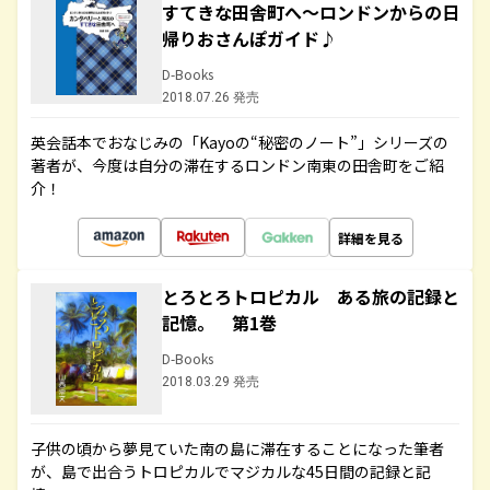
すてきな田舎町へ～ロンドンからの日
帰りおさんぽガイド♪
D-Books
2018.07.26 発売
英会話本でおなじみの「Kayoの“秘密のノート”」シリーズの
著者が、今度は自分の滞在するロンドン南東の田舎町をご紹
介！
詳細を見る
とろとろトロピカル ある旅の記録と
記憶。 第1巻
D-Books
2018.03.29 発売
子供の頃から夢見ていた南の島に滞在することになった筆者
が、島で出合うトロピカルでマジカルな45日間の記録と記