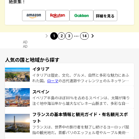
絶景集！
詳細を見る
…
1
2
3
14
AD
AD
人気の国と地域から探す
イタリア
イタリアは歴史、文化、グルメ、自然と多彩な魅力にあふ
れた国。
ローマ
の古代遺跡やフィレンツェのルネッサンス
美術、ヴェネツィアの運河など、歴史あるスポットはもち
スペイン
ろん、トスカーナの美しい田園風景やアマルフィ海岸の絶
景など、自然景観も見逃せない。観光の合間には、本場の
イベリア半島のほぼ80％を占めるスペインは、太陽が降り
ピザやパスタなど、絶品のイタリア料理を堪能することも
注ぐ地中海沿岸から雄大なピレネー山脈まで、多彩な自然
できる。朝目覚めてから夜眠るまで、すべての瞬間を楽し
と文化が詰まったヨーロッパ屈指の旅行先だ。多様な地域
フランスの基本情報と観光ガイド・有名観光スポ
ませてくれるイタリアで、忘れられない旅をしてみよう！
文化が根付くこの国では、情熱的なフラメンコ、熱気あふ
なお、新着のイタリア情報は
コンテンツ一覧
を参照してほ
れる闘牛、そして美味しいタパスが生活の一部となってい
ット
しい。
る。首都マドリードの洗練された雰囲気や、バルセロナの
フランスは、世界中の旅行者を魅了し続けるヨーロッパ屈
アートに溢れた街角から、地方では古代ローマ遺跡や中世
指の観光地だ。首都パリのエッフェル塔やルーブル美術館
の城塞都市、穏やかなビーチリゾートまで多彩な表情を見
といった象徴的なスポットから、田舎町の古風な美しさま