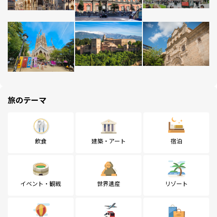
旅のテーマ
飲食
建築・アート
宿泊
イベント・観戦
世界遺産
リゾート