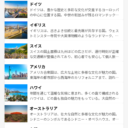
せる。地方によって風土や気候が異なるスペインはその個
ドイツ
で、幅広い魅力が詰まっている。華麗な宮殿、歴史的な大
性で訪れる人を魅了する。 なお、新着のスペイン情報は
コ
聖堂、美しいビーチ、そして豊かな自然が、訪れる者を心
ドイツは、豊かな歴史と多彩な文化が交差するヨーロッパ
ンテンツ一覧
を参照してほしい。
から魅了する。また、フランスは美食の国としても知ら
の中心に位置する国。中世の街並みが残るロマンチック街
れ、フランス料理はユネスコ無形文化遺産にも登録されて
道から、未来を先取りするようなモダンな都市まで多様な
イギリス
いる。シャンパンの発祥地であるランス、プロヴァンスの
顔を持つこの国は、どこを歩いても飽きることがない。ベ
香り高いラベンダー畑など、多彩な楽しみ方が可能だ。さ
ルリンの文化的活気、バイエルン州のアルプスの絶景、そ
イギリスは、古きよき伝統と最先端が共存する国。ウェス
らに、パリ以外の地域にも魅力が溢れており、どの街角に
してライン川沿いのワイン畑といった風景は必見。ビール
トミンスター寺院や大英博物館のようなランドマーク、歴
も豊かな歴史と文化が息づいている。パリ以外の個性あふ
とソーセージを味わいながら地元の人と過ごす楽しい時間
史ある大学都市、美しい丘陵地帯や牧歌的な風景など、エ
れる地方に足を運ぶとそれぞれで全く異なる文化を体験で
スイス
は、お酒好きな人にはぜひ体験してほしい。 なお、新着の
リアごとに異なる魅力がある。また、優雅なアフタヌーン
きるだろう。 なお、新着のフランス情報は
コンテンツ一覧
ドイツ情報は
コンテンツ一覧
を参照してほしい。
ティー、ビール好きにはたまらない英国パブ、サッカー観
スイスの国土面積は九州ほどの広さだが、運行時刻が正確
を参照してほしい。
戦など、本場だからこそできる体験も豊富。イギリスを旅
な交通網が整備されており、初心者でも安心して個人旅行
して楽しみつくそう。 なお、新着のイギリス情報は
コンテ
を楽しめる。日本同様に時刻表どおりの旅が可能だ。中世
アメリカ
ンツ一覧
を参照してほしい。
の建物がそのまま残る町や、スイスならではのユニークな
博物館もあり、アルプス観光だけでなく町歩きも満喫する
アメリカ合衆国は、広大な土地と多様な文化が魅力の国。
ことができる。国民の所得が高いため物価も高いが、旅行
東海岸の都市部から西海岸のカリフォルニアまで、訪れる
者向けの交通パス提供のサービスもあり、うまく活用すれ
場所ごとに異なる風景と体験が待っている。ニューヨーク
ハワイ
ば市内交通費無料で観光を楽しむこともできる。 なお、新
のような巨大都市は、観光、ショッピング、エンターテイ
着のスイス情報は
コンテンツ一覧
を参照してほしい。
ンメントが詰まった刺激的なスポットだ。一方、アメリカ
年間を通じて温暖な気候に恵まれ、多くの島で構成される
西部には大自然が広がり、グランドキャニオンやイエロー
ハワイは、どの島も独自の魅力をもっている。大自然の神
ストーン国立公園といった絶景が堪能できる。さらに、南
秘を感じたいなら、火山が生み出した壮大な景観を誇るハ
オーストラリア
部のニューオーリンズでは、音楽と美食が融合した独特の
ワイ島は見逃せない。また、定番の観光地といえばオアフ
文化が魅力。旅行者はアメリカの各地域で異なる魅力を楽
島だが、静かな自然を求めるならマウイ島やカウアイ島が
オーストラリアは、壮大な自然と多様な文化が魅力の国。
しみながら、その多様性と豊かな歴史を感じることができ
おすすめ。エメラルドグリーンに輝く海をはじめ、豊かな
シドニーのシンボルであるシドニー・オペラハウス、オー
るだろう。車でのロードトリップや列車の旅も、アメリカ
文化や歴史が息づいている。「アロハスピリット」と呼ば
ストラリア東海岸北部に広がる大サンゴ礁地帯グレートバ