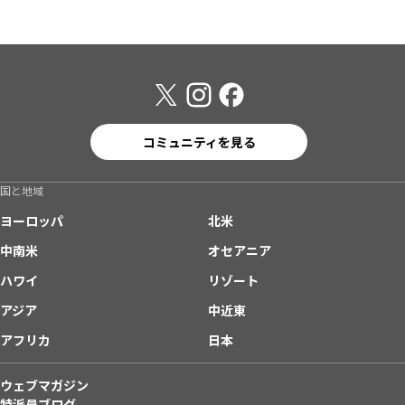
コミュニティを見る
国と地域
ヨーロッパ
北米
中南米
オセアニア
ハワイ
リゾート
アジア
中近東
アフリカ
日本
ウェブマガジン
特派員ブログ