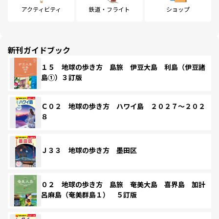
アクティビティ
鉄道・フライト
ショップ
新刊ガイドブック
１５ 地球の歩き方 島旅 伊豆大島 利島（伊豆諸
島①）３訂版
Ｃ０２ 地球の歩き方 ハワイ島 ２０２７～２０２
８
Ｊ３３ 地球の歩き方 墨田区
０２ 地球の歩き方 島旅 奄美大島 喜界島 加計
呂麻島（奄美群島１） ５訂版