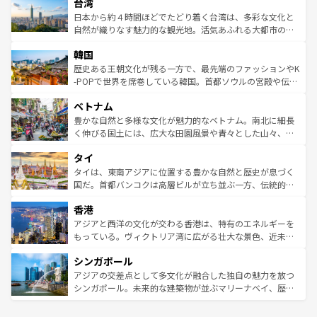
ならではの贅沢な旅のスタイルだ。 なお、新着のアメリカ
台湾
れるおもてなしの心で訪れる人々を迎えてくれるハワイの
リアリーフや大陸中央部にそびえるウルル（エアーズロッ
情報は
コンテンツ一覧
を参照してほしい。
人々、おいしいローカルフードやハワイアンミュージッ
ク）、タスマニアの美しい原生林やケアンズの熱帯雨林な
日本から約４時間ほどでたどり着く台湾は、多彩な文化と
ク、伝統的なフラダンスなど、すべてがハワイの魅力を彩
ど、見どころがたくさん。また、カフェやワイン、オージ
自然が織りなす魅力的な観光地。活気あふれる大都市の台
っている。訪れるたびに新しい発見と感動が待っているハ
ービーフなどの食文化も豊かで、美味しいものであふれて
北やノスタルジックな町並みが人気な九份（ジォウフェ
ワイを、存分に味わってほしい。 なお、新着のハワイ情報
韓国
いる。アクティビティも充実しており、サーフィンやダイ
ン）、静ひつな山岳地帯である台湾東部など、都市の喧騒
は
コンテンツ一覧
を参照してほしい。
ビング、ハイキングなど、アウトドア好きにはたまらな
と山間の静けさが共存しており、訪れる人に新しい発見と
歴史ある王朝文化が残る一方で、最先端のファッションやK
い。オーストラリアの多彩な魅力を存分に味わいつくそ
驚きをもたらしてくれる。また、奥深い台湾の食文化も魅
-POPで世界を席巻している韓国。首都ソウルの宮殿や伝統
う。 なお、新着のオーストラリア情報は
コンテンツ一覧
を
力で、夜市などの屋台グルメから高級料理、ヘルシーで美
家屋が並ぶエリアでは韓国の歴史と文化に浸ることがで
参照してほしい。
ベトナム
容にもいいと評判のスイーツなど、バラエティ豊かな料理
き、地方に足を延ばせば四季折々の自然美を楽しむことが
が味わえる。 なお、新着の台湾情報は
コンテンツ一覧
を参
できる。そして、キムチや焼肉、絶品のストリートフード
豊かな自然と多様な文化が魅力的なベトナム。南北に細長
照してほしい。
まで、さまざまな韓国料理が待っている。夜には、韓国な
く伸びる国土には、広大な田園風景や青々とした山々、世
らではのナイトライフも堪能できる。あたたかいホスピタ
界遺産に登録された壮大な自然景観が点在し、都市部では
タイ
リティに包まれながら、韓国の多彩な魅力を心ゆくまで味
急速な発展と共に伝統が息づく。ハノイの古い町並みやホ
わってみてほしい。 なお、新着の韓国情報は
コンテンツ一
ーチミン市のフランス統治時代の建物も、独特の雰囲気を
タイは、東南アジアに位置する豊かな自然と歴史が息づく
覧
を参照してほしい。
醸し出している。また、バラエティの豊かさとおいしさで
国だ。首都バンコクは高層ビルが立ち並ぶ一方、伝統的な
世界中の食通を魅了してやまないベトナム料理も魅力のひ
寺院や市場がいたるところに点在し、古きよき文化と現代
香港
とつ。フォーやバインミー、ベトナムコーヒーなどは、ぜ
の活気が交差している。北部ではチェンマイなどの山岳地
ひ現地で味わいたい。どの地域を訪れてもあたたかい人々
帯で自然と触れ合い、南部ではプーケットやクラビの美し
アジアと西洋の文化が交わる香港は、特有のエネルギーを
が旅行者を迎えてくれるので、きっと忘れられない旅にな
いビーチでリゾート気分を楽しむことができる。タイ料理
もっている。ヴィクトリア湾に広がる壮大な景色、近未来
るはずだ。 なお、新着のベトナム情報は
コンテンツ一覧
を
は世界的に有名で、屋台から高級レストランまで味覚を刺
的なアートスポット、そして歴史と現代が融合した町並
参照してほしい。
シンガポール
激する。気候は一年中温暖で、どの季節にも異なる楽しみ
み、どこを訪れても感動するはず。観光スポットが密集し
が待っている。親しみやすいタイの人々、仏教を中心とし
ており、効率よく見どころを回れるのも魅力。息をのむよ
アジアの交差点として多文化が融合した独自の魅力を放つ
た文化、そして多様な観光資源が、訪れる旅人を魅了し続
うな絶景から文化的な体験まで、香港を存分に楽しみ尽く
シンガポール。未来的な建築物が並ぶマリーナベイ、歴史
ける。 なお、新着のタイ情報は
コンテンツ一覧
を参照して
そう。 なお、新着の香港情報は
コンテンツ一覧
を参照して
と伝統を感じられるエスニックタウン、多数の緑豊かな公
ほしい。
ほしい。
園や自然保護区など、自然が調和した近代的な景観と文化