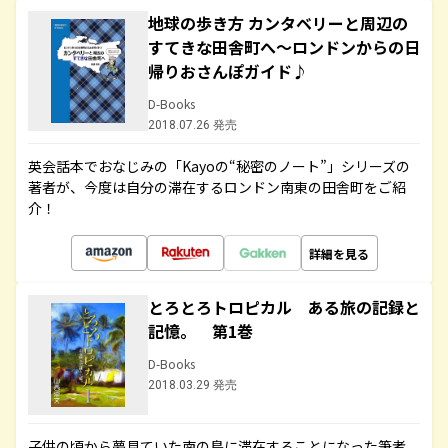
地球の歩き方 カンタベリーと周辺の
すてきな田舎町へ～ロンドンからの日
帰りおさんぽガイド♪
D-Books
2018.07.26 発売
英会話本でおなじみの「Kayoの“秘密のノート”」シリーズの
著者が、今度は自分の滞在するロンドン南東の田舎町をご紹
介！
詳細を見る
とろとろトロピカル ある旅の記録と
記憶。 第1巻
D-Books
2018.03.29 発売
子供の頃から夢見ていた南の島に滞在することになった筆者