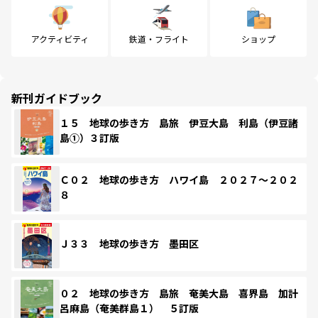
アクティビティ
鉄道・フライト
ショップ
新刊ガイドブック
１５ 地球の歩き方 島旅 伊豆大島 利島（伊豆諸
島①）３訂版
Ｃ０２ 地球の歩き方 ハワイ島 ２０２７～２０２
８
Ｊ３３ 地球の歩き方 墨田区
０２ 地球の歩き方 島旅 奄美大島 喜界島 加計
呂麻島（奄美群島１） ５訂版