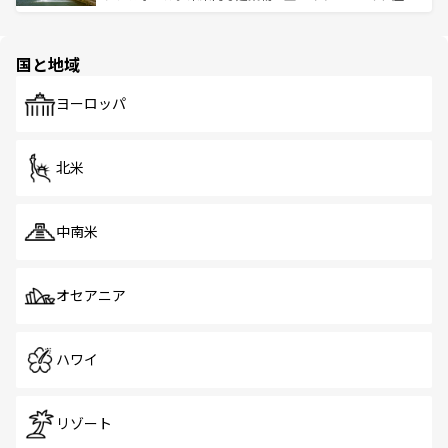
ける。 なお、新着のタイ情報は
コンテンツ一覧
を参照して
そう。 なお、新着の香港情報は
コンテンツ一覧
を参照して
と伝統を感じられるエスニックタウン、多数の緑豊かな公
ほしい。
ほしい。
園や自然保護区など、自然が調和した近代的な景観と文化
の多様性あふれるカラフルな町は、どこを歩いても新しい
国と地域
発見がある。さらに、治安のよさや充実した公共交通機関
も、旅行者にとっては魅力的なポイント。グルメも豊富
で、ホーカーズは地元の風情を楽しめる外せないスポット
ヨーロッパ
だ。訪れる人を飽きさせないシンガポールで、多様な魅力
を体感しよう。 なお、新着のシンガポール情報は
コンテン
ツ一覧
を参照してほしい。
北米
中南米
オセアニア
ハワイ
リゾート