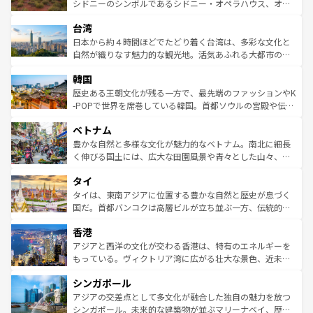
しみながら、その多様性と豊かな歴史を感じることができ
おすすめ。エメラルドグリーンに輝く海をはじめ、豊かな
シドニーのシンボルであるシドニー・オペラハウス、オー
るだろう。車でのロードトリップや列車の旅も、アメリカ
文化や歴史が息づいている。「アロハスピリット」と呼ば
ストラリア東海岸北部に広がる大サンゴ礁地帯グレートバ
ならではの贅沢な旅のスタイルだ。 なお、新着のアメリカ
台湾
れるおもてなしの心で訪れる人々を迎えてくれるハワイの
リアリーフや大陸中央部にそびえるウルル（エアーズロッ
情報は
コンテンツ一覧
を参照してほしい。
人々、おいしいローカルフードやハワイアンミュージッ
ク）、タスマニアの美しい原生林やケアンズの熱帯雨林な
日本から約４時間ほどでたどり着く台湾は、多彩な文化と
ク、伝統的なフラダンスなど、すべてがハワイの魅力を彩
ど、見どころがたくさん。また、カフェやワイン、オージ
自然が織りなす魅力的な観光地。活気あふれる大都市の台
っている。訪れるたびに新しい発見と感動が待っているハ
ービーフなどの食文化も豊かで、美味しいものであふれて
北やノスタルジックな町並みが人気な九份（ジォウフェ
ワイを、存分に味わってほしい。 なお、新着のハワイ情報
韓国
いる。アクティビティも充実しており、サーフィンやダイ
ン）、静ひつな山岳地帯である台湾東部など、都市の喧騒
は
コンテンツ一覧
を参照してほしい。
ビング、ハイキングなど、アウトドア好きにはたまらな
と山間の静けさが共存しており、訪れる人に新しい発見と
歴史ある王朝文化が残る一方で、最先端のファッションやK
い。オーストラリアの多彩な魅力を存分に味わいつくそ
驚きをもたらしてくれる。また、奥深い台湾の食文化も魅
-POPで世界を席巻している韓国。首都ソウルの宮殿や伝統
う。 なお、新着のオーストラリア情報は
コンテンツ一覧
を
力で、夜市などの屋台グルメから高級料理、ヘルシーで美
家屋が並ぶエリアでは韓国の歴史と文化に浸ることがで
参照してほしい。
ベトナム
容にもいいと評判のスイーツなど、バラエティ豊かな料理
き、地方に足を延ばせば四季折々の自然美を楽しむことが
が味わえる。 なお、新着の台湾情報は
コンテンツ一覧
を参
できる。そして、キムチや焼肉、絶品のストリートフード
豊かな自然と多様な文化が魅力的なベトナム。南北に細長
照してほしい。
まで、さまざまな韓国料理が待っている。夜には、韓国な
く伸びる国土には、広大な田園風景や青々とした山々、世
らではのナイトライフも堪能できる。あたたかいホスピタ
界遺産に登録された壮大な自然景観が点在し、都市部では
タイ
リティに包まれながら、韓国の多彩な魅力を心ゆくまで味
急速な発展と共に伝統が息づく。ハノイの古い町並みやホ
わってみてほしい。 なお、新着の韓国情報は
コンテンツ一
ーチミン市のフランス統治時代の建物も、独特の雰囲気を
タイは、東南アジアに位置する豊かな自然と歴史が息づく
覧
を参照してほしい。
醸し出している。また、バラエティの豊かさとおいしさで
国だ。首都バンコクは高層ビルが立ち並ぶ一方、伝統的な
世界中の食通を魅了してやまないベトナム料理も魅力のひ
寺院や市場がいたるところに点在し、古きよき文化と現代
香港
とつ。フォーやバインミー、ベトナムコーヒーなどは、ぜ
の活気が交差している。北部ではチェンマイなどの山岳地
ひ現地で味わいたい。どの地域を訪れてもあたたかい人々
帯で自然と触れ合い、南部ではプーケットやクラビの美し
アジアと西洋の文化が交わる香港は、特有のエネルギーを
が旅行者を迎えてくれるので、きっと忘れられない旅にな
いビーチでリゾート気分を楽しむことができる。タイ料理
もっている。ヴィクトリア湾に広がる壮大な景色、近未来
るはずだ。 なお、新着のベトナム情報は
コンテンツ一覧
を
は世界的に有名で、屋台から高級レストランまで味覚を刺
的なアートスポット、そして歴史と現代が融合した町並
参照してほしい。
シンガポール
激する。気候は一年中温暖で、どの季節にも異なる楽しみ
み、どこを訪れても感動するはず。観光スポットが密集し
が待っている。親しみやすいタイの人々、仏教を中心とし
ており、効率よく見どころを回れるのも魅力。息をのむよ
アジアの交差点として多文化が融合した独自の魅力を放つ
た文化、そして多様な観光資源が、訪れる旅人を魅了し続
うな絶景から文化的な体験まで、香港を存分に楽しみ尽く
シンガポール。未来的な建築物が並ぶマリーナベイ、歴史