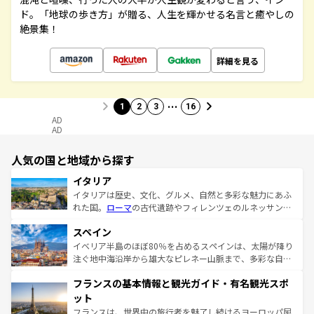
ド。「地球の歩き方」が贈る、人生を輝かせる名言と癒やしの
絶景集！
詳細を見る
…
1
2
3
16
AD
AD
人気の国と地域から探す
イタリア
イタリアは歴史、文化、グルメ、自然と多彩な魅力にあふ
れた国。
ローマ
の古代遺跡やフィレンツェのルネッサンス
美術、ヴェネツィアの運河など、歴史あるスポットはもち
スペイン
ろん、トスカーナの美しい田園風景やアマルフィ海岸の絶
景など、自然景観も見逃せない。観光の合間には、本場の
イベリア半島のほぼ80％を占めるスペインは、太陽が降り
ピザやパスタなど、絶品のイタリア料理を堪能することも
注ぐ地中海沿岸から雄大なピレネー山脈まで、多彩な自然
できる。朝目覚めてから夜眠るまで、すべての瞬間を楽し
と文化が詰まったヨーロッパ屈指の旅行先だ。多様な地域
フランスの基本情報と観光ガイド・有名観光スポ
ませてくれるイタリアで、忘れられない旅をしてみよう！
文化が根付くこの国では、情熱的なフラメンコ、熱気あふ
なお、新着のイタリア情報は
コンテンツ一覧
を参照してほ
れる闘牛、そして美味しいタパスが生活の一部となってい
ット
しい。
る。首都マドリードの洗練された雰囲気や、バルセロナの
フランスは、世界中の旅行者を魅了し続けるヨーロッパ屈