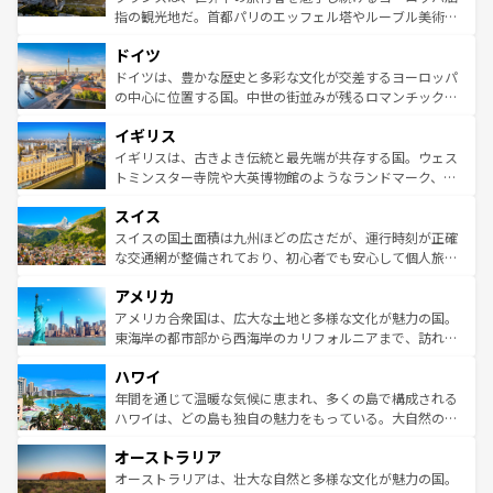
アートに溢れた街角から、地方では古代ローマ遺跡や中世
指の観光地だ。首都パリのエッフェル塔やルーブル美術館
の城塞都市、穏やかなビーチリゾートまで多彩な表情を見
といった象徴的なスポットから、田舎町の古風な美しさま
せる。地方によって風土や気候が異なるスペインはその個
ドイツ
で、幅広い魅力が詰まっている。華麗な宮殿、歴史的な大
性で訪れる人を魅了する。 なお、新着のスペイン情報は
コ
聖堂、美しいビーチ、そして豊かな自然が、訪れる者を心
ドイツは、豊かな歴史と多彩な文化が交差するヨーロッパ
ンテンツ一覧
を参照してほしい。
から魅了する。また、フランスは美食の国としても知ら
の中心に位置する国。中世の街並みが残るロマンチック街
れ、フランス料理はユネスコ無形文化遺産にも登録されて
道から、未来を先取りするようなモダンな都市まで多様な
イギリス
いる。シャンパンの発祥地であるランス、プロヴァンスの
顔を持つこの国は、どこを歩いても飽きることがない。ベ
香り高いラベンダー畑など、多彩な楽しみ方が可能だ。さ
ルリンの文化的活気、バイエルン州のアルプスの絶景、そ
イギリスは、古きよき伝統と最先端が共存する国。ウェス
らに、パリ以外の地域にも魅力が溢れており、どの街角に
してライン川沿いのワイン畑といった風景は必見。ビール
トミンスター寺院や大英博物館のようなランドマーク、歴
も豊かな歴史と文化が息づいている。パリ以外の個性あふ
とソーセージを味わいながら地元の人と過ごす楽しい時間
史ある大学都市、美しい丘陵地帯や牧歌的な風景など、エ
れる地方に足を運ぶとそれぞれで全く異なる文化を体験で
スイス
は、お酒好きな人にはぜひ体験してほしい。 なお、新着の
リアごとに異なる魅力がある。また、優雅なアフタヌーン
きるだろう。 なお、新着のフランス情報は
コンテンツ一覧
ドイツ情報は
コンテンツ一覧
を参照してほしい。
ティー、ビール好きにはたまらない英国パブ、サッカー観
スイスの国土面積は九州ほどの広さだが、運行時刻が正確
を参照してほしい。
戦など、本場だからこそできる体験も豊富。イギリスを旅
な交通網が整備されており、初心者でも安心して個人旅行
して楽しみつくそう。 なお、新着のイギリス情報は
コンテ
を楽しめる。日本同様に時刻表どおりの旅が可能だ。中世
アメリカ
ンツ一覧
を参照してほしい。
の建物がそのまま残る町や、スイスならではのユニークな
博物館もあり、アルプス観光だけでなく町歩きも満喫する
アメリカ合衆国は、広大な土地と多様な文化が魅力の国。
ことができる。国民の所得が高いため物価も高いが、旅行
東海岸の都市部から西海岸のカリフォルニアまで、訪れる
者向けの交通パス提供のサービスもあり、うまく活用すれ
場所ごとに異なる風景と体験が待っている。ニューヨーク
ハワイ
ば市内交通費無料で観光を楽しむこともできる。 なお、新
のような巨大都市は、観光、ショッピング、エンターテイ
着のスイス情報は
コンテンツ一覧
を参照してほしい。
ンメントが詰まった刺激的なスポットだ。一方、アメリカ
年間を通じて温暖な気候に恵まれ、多くの島で構成される
西部には大自然が広がり、グランドキャニオンやイエロー
ハワイは、どの島も独自の魅力をもっている。大自然の神
ストーン国立公園といった絶景が堪能できる。さらに、南
秘を感じたいなら、火山が生み出した壮大な景観を誇るハ
オーストラリア
部のニューオーリンズでは、音楽と美食が融合した独特の
ワイ島は見逃せない。また、定番の観光地といえばオアフ
文化が魅力。旅行者はアメリカの各地域で異なる魅力を楽
島だが、静かな自然を求めるならマウイ島やカウアイ島が
オーストラリアは、壮大な自然と多様な文化が魅力の国。