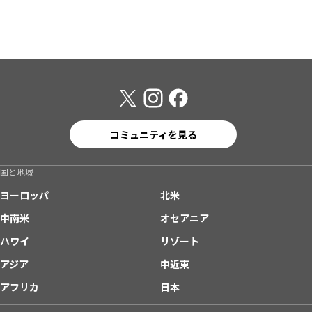
コミュニティを見る
国と地域
ヨーロッパ
北米
中南米
オセアニア
ハワイ
リゾート
アジア
中近東
アフリカ
日本