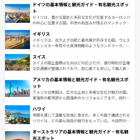
せる。地方によって風土や気候が異なるスペインはその個
ドイツの基本情報と観光ガイド・有名観光スポッ
で、幅広い魅力が詰まっている。華麗な宮殿、歴史的な大
性で訪れる人を魅了する。 なお、新着のスペイン情報は
コ
聖堂、美しいビーチ、そして豊かな自然が、訪れる者を心
ト
ンテンツ一覧
を参照してほしい。
から魅了する。また、フランスは美食の国としても知ら
ドイツは、豊かな歴史と多彩な文化が交差するヨーロッパ
れ、フランス料理はユネスコ無形文化遺産にも登録されて
の中心に位置する国。中世の街並みが残るロマンチック街
いる。シャンパンの発祥地であるランス、プロヴァンスの
道から、未来を先取りするようなモダンな都市まで多様な
香り高いラベンダー畑など、多彩な楽しみ方が可能だ。さ
イギリス
顔を持つこの国は、どこを歩いても飽きることがない。ベ
らに、パリ以外の地域にも魅力が溢れており、どの街角に
ルリンの文化的活気、バイエルン州のアルプスの絶景、そ
イギリスは、古きよき伝統と最先端が共存する国。ウェス
も豊かな歴史と文化が息づいている。パリ以外の個性あふ
してライン川沿いのワイン畑といった風景は必見。ビール
トミンスター寺院や大英博物館のようなランドマーク、歴
れる地方に足を運ぶとそれぞれで全く異なる文化を体験で
とソーセージを味わいながら地元の人と過ごす楽しい時間
史ある大学都市、美しい丘陵地帯や牧歌的な風景など、エ
きるだろう。 なお、新着のフランス情報は
コンテンツ一覧
スイス
は、お酒好きな人にはぜひ体験してほしい。 なお、新着の
リアごとに異なる魅力がある。また、優雅なアフタヌーン
を参照してほしい。
ドイツ情報は
コンテンツ一覧
を参照してほしい。
ティー、ビール好きにはたまらない英国パブ、サッカー観
スイスの国土面積は九州ほどの広さだが、運行時刻が正確
戦など、本場だからこそできる体験も豊富。イギリスを旅
な交通網が整備されており、初心者でも安心して個人旅行
して楽しみつくそう。 なお、新着のイギリス情報は
コンテ
を楽しめる。日本同様に時刻表どおりの旅が可能だ。中世
アメリカの基本情報と観光ガイド・有名観光スポ
ンツ一覧
を参照してほしい。
の建物がそのまま残る町や、スイスならではのユニークな
博物館もあり、アルプス観光だけでなく町歩きも満喫する
ット
ことができる。国民の所得が高いため物価も高いが、旅行
アメリカ合衆国は、広大な土地と多様な文化が魅力の国。
者向けの交通パス提供のサービスもあり、うまく活用すれ
東海岸の都市部から西海岸のカリフォルニアまで、訪れる
ば市内交通費無料で観光を楽しむこともできる。 なお、新
場所ごとに異なる風景と体験が待っている。ニューヨーク
着のスイス情報は
コンテンツ一覧
を参照してほしい。
ハワイ
のような巨大都市は、観光、ショッピング、エンターテイ
ンメントが詰まった刺激的なスポットだ。一方、アメリカ
年間を通じて温暖な気候に恵まれ、多くの島で構成される
西部には大自然が広がり、グランドキャニオンやイエロー
ハワイは、どの島も独自の魅力をもっている。大自然の神
ストーン国立公園といった絶景が堪能できる。さらに、南
秘を感じたいなら、火山が生み出した壮大な景観を誇るハ
オーストラリアの基本情報と観光ガイド・有名観
部のニューオーリンズでは、音楽と美食が融合した独特の
ワイ島は見逃せない。また、定番の観光地といえばオアフ
文化が魅力。旅行者はアメリカの各地域で異なる魅力を楽
島だが、静かな自然を求めるならマウイ島やカウアイ島が
光スポット