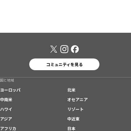
コミュニティを見る
国と地域
ヨーロッパ
北米
中南米
オセアニア
ハワイ
リゾート
アジア
中近東
アフリカ
日本