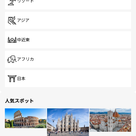
リゾート
アジア
中近東
アフリカ
日本
人気スポット