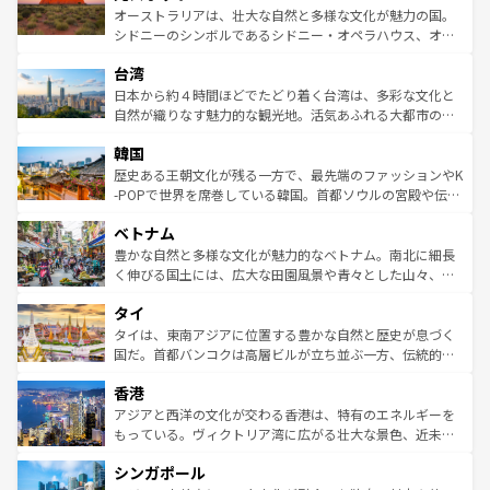
しみながら、その多様性と豊かな歴史を感じることができ
おすすめ。エメラルドグリーンに輝く海をはじめ、豊かな
オーストラリアは、壮大な自然と多様な文化が魅力の国。
るだろう。車でのロードトリップや列車の旅も、アメリカ
文化や歴史が息づいている。「アロハスピリット」と呼ば
シドニーのシンボルであるシドニー・オペラハウス、オー
ならではの贅沢な旅のスタイルだ。 なお、新着のアメリカ
れるおもてなしの心で訪れる人々を迎えてくれるハワイの
ストラリア東海岸北部に広がる大サンゴ礁地帯グレートバ
情報は
コンテンツ一覧
を参照してほしい。
人々、おいしいローカルフードやハワイアンミュージッ
台湾
リアリーフや大陸中央部にそびえるウルル（エアーズロッ
ク、伝統的なフラダンスなど、すべてがハワイの魅力を彩
ク）、タスマニアの美しい原生林やケアンズの熱帯雨林な
日本から約４時間ほどでたどり着く台湾は、多彩な文化と
っている。訪れるたびに新しい発見と感動が待っているハ
ど、見どころがたくさん。また、カフェやワイン、オージ
自然が織りなす魅力的な観光地。活気あふれる大都市の台
ワイを、存分に味わってほしい。 なお、新着のハワイ情報
ービーフなどの食文化も豊かで、美味しいものであふれて
北やノスタルジックな町並みが人気な九份（ジォウフェ
は
コンテンツ一覧
を参照してほしい。
韓国
いる。アクティビティも充実しており、サーフィンやダイ
ン）、静ひつな山岳地帯である台湾東部など、都市の喧騒
ビング、ハイキングなど、アウトドア好きにはたまらな
と山間の静けさが共存しており、訪れる人に新しい発見と
歴史ある王朝文化が残る一方で、最先端のファッションやK
い。オーストラリアの多彩な魅力を存分に味わいつくそ
驚きをもたらしてくれる。また、奥深い台湾の食文化も魅
-POPで世界を席巻している韓国。首都ソウルの宮殿や伝統
う。 なお、新着のオーストラリア情報は
コンテンツ一覧
を
力で、夜市などの屋台グルメから高級料理、ヘルシーで美
家屋が並ぶエリアでは韓国の歴史と文化に浸ることがで
参照してほしい。
ベトナム
容にもいいと評判のスイーツなど、バラエティ豊かな料理
き、地方に足を延ばせば四季折々の自然美を楽しむことが
が味わえる。 なお、新着の台湾情報は
コンテンツ一覧
を参
できる。そして、キムチや焼肉、絶品のストリートフード
豊かな自然と多様な文化が魅力的なベトナム。南北に細長
照してほしい。
まで、さまざまな韓国料理が待っている。夜には、韓国な
く伸びる国土には、広大な田園風景や青々とした山々、世
らではのナイトライフも堪能できる。あたたかいホスピタ
界遺産に登録された壮大な自然景観が点在し、都市部では
タイ
リティに包まれながら、韓国の多彩な魅力を心ゆくまで味
急速な発展と共に伝統が息づく。ハノイの古い町並みやホ
わってみてほしい。 なお、新着の韓国情報は
コンテンツ一
ーチミン市のフランス統治時代の建物も、独特の雰囲気を
タイは、東南アジアに位置する豊かな自然と歴史が息づく
覧
を参照してほしい。
醸し出している。また、バラエティの豊かさとおいしさで
国だ。首都バンコクは高層ビルが立ち並ぶ一方、伝統的な
世界中の食通を魅了してやまないベトナム料理も魅力のひ
寺院や市場がいたるところに点在し、古きよき文化と現代
香港
とつ。フォーやバインミー、ベトナムコーヒーなどは、ぜ
の活気が交差している。北部ではチェンマイなどの山岳地
ひ現地で味わいたい。どの地域を訪れてもあたたかい人々
帯で自然と触れ合い、南部ではプーケットやクラビの美し
アジアと西洋の文化が交わる香港は、特有のエネルギーを
が旅行者を迎えてくれるので、きっと忘れられない旅にな
いビーチでリゾート気分を楽しむことができる。タイ料理
もっている。ヴィクトリア湾に広がる壮大な景色、近未来
るはずだ。 なお、新着のベトナム情報は
コンテンツ一覧
を
は世界的に有名で、屋台から高級レストランまで味覚を刺
的なアートスポット、そして歴史と現代が融合した町並
参照してほしい。
シンガポール
激する。気候は一年中温暖で、どの季節にも異なる楽しみ
み、どこを訪れても感動するはず。観光スポットが密集し