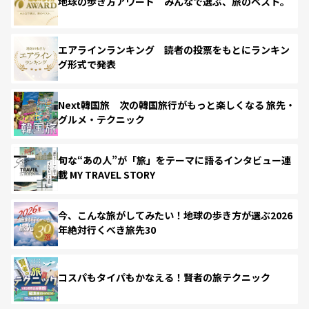
地球の歩き方アワード みんなで選ぶ、旅のベスト。
エアラインランキング 読者の投票をもとにランキン
グ形式で発表
Next韓国旅 次の韓国旅行がもっと楽しくなる 旅先・
グルメ・テクニック
旬な“あの人”が「旅」をテーマに語るインタビュー連
載 MY TRAVEL STORY
今、こんな旅がしてみたい！地球の歩き方が選ぶ2026
年絶対行くべき旅先30
コスパもタイパもかなえる！賢者の旅テクニック