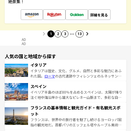
絶景集！
詳細を見る
…
1
2
3
13
AD
AD
人気の国と地域から探す
イタリア
イタリアは歴史、文化、グルメ、自然と多彩な魅力にあふ
れた国。
ローマ
の古代遺跡やフィレンツェのルネッサンス
美術、ヴェネツィアの運河など、歴史あるスポットはもち
スペイン
ろん、トスカーナの美しい田園風景やアマルフィ海岸の絶
景など、自然景観も見逃せない。観光の合間には、本場の
イベリア半島のほぼ80％を占めるスペインは、太陽が降り
ピザやパスタなど、絶品のイタリア料理を堪能することも
注ぐ地中海沿岸から雄大なピレネー山脈まで、多彩な自然
できる。朝目覚めてから夜眠るまで、すべての瞬間を楽し
と文化が詰まったヨーロッパ屈指の旅行先だ。多様な地域
フランスの基本情報と観光ガイド・有名観光スポ
ませてくれるイタリアで、忘れられない旅をしてみよう！
文化が根付くこの国では、情熱的なフラメンコ、熱気あふ
なお、新着のイタリア情報は
コンテンツ一覧
を参照してほ
れる闘牛、そして美味しいタパスが生活の一部となってい
ット
しい。
る。首都マドリードの洗練された雰囲気や、バルセロナの
フランスは、世界中の旅行者を魅了し続けるヨーロッパ屈
アートに溢れた街角から、地方では古代ローマ遺跡や中世
指の観光地だ。首都パリのエッフェル塔やルーブル美術館
の城塞都市、穏やかなビーチリゾートまで多彩な表情を見
といった象徴的なスポットから、田舎町の古風な美しさま