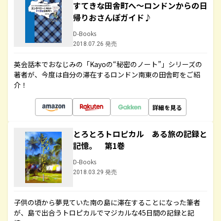
すてきな田舎町へ～ロンドンからの日
帰りおさんぽガイド♪
D-Books
2018.07.26 発売
英会話本でおなじみの「Kayoの“秘密のノート”」シリーズの
著者が、今度は自分の滞在するロンドン南東の田舎町をご紹
介！
詳細を見る
とろとろトロピカル ある旅の記録と
記憶。 第1巻
D-Books
2018.03.29 発売
子供の頃から夢見ていた南の島に滞在することになった筆者
が、島で出合うトロピカルでマジカルな45日間の記録と記