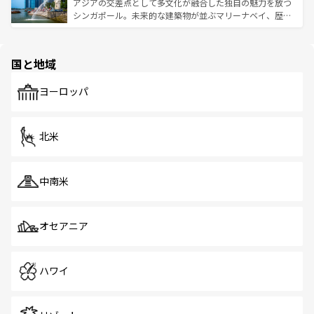
が待っている。親しみやすいタイの人々、仏教を中心とし
ており、効率よく見どころを回れるのも魅力。息をのむよ
アジアの交差点として多文化が融合した独自の魅力を放つ
た文化、そして多様な観光資源が、訪れる旅人を魅了し続
うな絶景から文化的な体験まで、香港を存分に楽しみ尽く
シンガポール。未来的な建築物が並ぶマリーナベイ、歴史
ける。 なお、新着のタイ情報は
コンテンツ一覧
を参照して
そう。 なお、新着の香港情報は
コンテンツ一覧
を参照して
と伝統を感じられるエスニックタウン、多数の緑豊かな公
ほしい。
ほしい。
園や自然保護区など、自然が調和した近代的な景観と文化
の多様性あふれるカラフルな町は、どこを歩いても新しい
国と地域
発見がある。さらに、治安のよさや充実した公共交通機関
も、旅行者にとっては魅力的なポイント。グルメも豊富
で、ホーカーズは地元の風情を楽しめる外せないスポット
ヨーロッパ
だ。訪れる人を飽きさせないシンガポールで、多様な魅力
を体感しよう。 なお、新着のシンガポール情報は
コンテン
ツ一覧
を参照してほしい。
北米
中南米
オセアニア
ハワイ