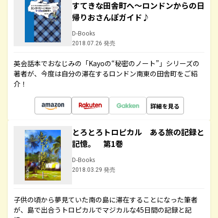
すてきな田舎町へ～ロンドンからの日
帰りおさんぽガイド♪
D-Books
2018.07.26 発売
英会話本でおなじみの「Kayoの“秘密のノート”」シリーズの
著者が、今度は自分の滞在するロンドン南東の田舎町をご紹
介！
詳細を見る
とろとろトロピカル ある旅の記録と
記憶。 第1巻
D-Books
2018.03.29 発売
子供の頃から夢見ていた南の島に滞在することになった筆者
が、島で出合うトロピカルでマジカルな45日間の記録と記