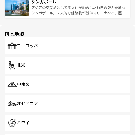
参照してほしい。
シンガポール
激する。気候は一年中温暖で、どの季節にも異なる楽しみ
み、どこを訪れても感動するはず。観光スポットが密集し
が待っている。親しみやすいタイの人々、仏教を中心とし
ており、効率よく見どころを回れるのも魅力。息をのむよ
アジアの交差点として多文化が融合した独自の魅力を放つ
た文化、そして多様な観光資源が、訪れる旅人を魅了し続
うな絶景から文化的な体験まで、香港を存分に楽しみ尽く
シンガポール。未来的な建築物が並ぶマリーナベイ、歴史
ける。 なお、新着のタイ情報は
コンテンツ一覧
を参照して
そう。 なお、新着の香港情報は
コンテンツ一覧
を参照して
と伝統を感じられるエスニックタウン、多数の緑豊かな公
ほしい。
ほしい。
園や自然保護区など、自然が調和した近代的な景観と文化
の多様性あふれるカラフルな町は、どこを歩いても新しい
国と地域
発見がある。さらに、治安のよさや充実した公共交通機関
も、旅行者にとっては魅力的なポイント。グルメも豊富
で、ホーカーズは地元の風情を楽しめる外せないスポット
ヨーロッパ
だ。訪れる人を飽きさせないシンガポールで、多様な魅力
を体感しよう。 なお、新着のシンガポール情報は
コンテン
ツ一覧
を参照してほしい。
北米
中南米
オセアニア
ハワイ