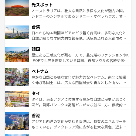
文化が魅力。旅行者はアメリカの各地域で異なる魅力を楽
島だが、静かな自然を求めるならマウイ島やカウアイ島が
光スポット
しみながら、その多様性と豊かな歴史を感じることができ
おすすめ。エメラルドグリーンに輝く海をはじめ、豊かな
オーストラリアは、壮大な自然と多様な文化が魅力の国。
るだろう。車でのロードトリップや列車の旅も、アメリカ
文化や歴史が息づいている。「アロハスピリット」と呼ば
シドニーのシンボルであるシドニー・オペラハウス、オー
ならではの贅沢な旅のスタイルだ。 なお、新着のアメリカ
れるおもてなしの心で訪れる人々を迎えてくれるハワイの
ストラリア東海岸北部に広がる大サンゴ礁地帯グレートバ
情報は
コンテンツ一覧
を参照してほしい。
人々、おいしいローカルフードやハワイアンミュージッ
台湾
リアリーフや大陸中央部にそびえるウルル（エアーズロッ
ク、伝統的なフラダンスなど、すべてがハワイの魅力を彩
ク）、タスマニアの美しい原生林やケアンズの熱帯雨林な
日本から約４時間ほどでたどり着く台湾は、多彩な文化と
っている。訪れるたびに新しい発見と感動が待っているハ
ど、見どころがたくさん。また、カフェやワイン、オージ
自然が織りなす魅力的な観光地。活気あふれる大都市の台
ワイを、存分に味わってほしい。 なお、新着のハワイ情報
ービーフなどの食文化も豊かで、美味しいものであふれて
北やノスタルジックな町並みが人気な九份（ジォウフェ
は
コンテンツ一覧
を参照してほしい。
韓国
いる。アクティビティも充実しており、サーフィンやダイ
ン）、静ひつな山岳地帯である台湾東部など、都市の喧騒
ビング、ハイキングなど、アウトドア好きにはたまらな
と山間の静けさが共存しており、訪れる人に新しい発見と
歴史ある王朝文化が残る一方で、最先端のファッションやK
い。オーストラリアの多彩な魅力を存分に味わいつくそ
驚きをもたらしてくれる。また、奥深い台湾の食文化も魅
-POPで世界を席巻している韓国。首都ソウルの宮殿や伝統
う。 なお、新着のオーストラリア情報は
コンテンツ一覧
を
力で、夜市などの屋台グルメから高級料理、ヘルシーで美
家屋が並ぶエリアでは韓国の歴史と文化に浸ることがで
参照してほしい。
ベトナム
容にもいいと評判のスイーツなど、バラエティ豊かな料理
き、地方に足を延ばせば四季折々の自然美を楽しむことが
が味わえる。 なお、新着の台湾情報は
コンテンツ一覧
を参
できる。そして、キムチや焼肉、絶品のストリートフード
豊かな自然と多様な文化が魅力的なベトナム。南北に細長
照してほしい。
まで、さまざまな韓国料理が待っている。夜には、韓国な
く伸びる国土には、広大な田園風景や青々とした山々、世
らではのナイトライフも堪能できる。あたたかいホスピタ
界遺産に登録された壮大な自然景観が点在し、都市部では
タイ
リティに包まれながら、韓国の多彩な魅力を心ゆくまで味
急速な発展と共に伝統が息づく。ハノイの古い町並みやホ
わってみてほしい。 なお、新着の韓国情報は
コンテンツ一
ーチミン市のフランス統治時代の建物も、独特の雰囲気を
タイは、東南アジアに位置する豊かな自然と歴史が息づく
覧
を参照してほしい。
醸し出している。また、バラエティの豊かさとおいしさで
国だ。首都バンコクは高層ビルが立ち並ぶ一方、伝統的な
世界中の食通を魅了してやまないベトナム料理も魅力のひ
寺院や市場がいたるところに点在し、古きよき文化と現代
香港
とつ。フォーやバインミー、ベトナムコーヒーなどは、ぜ
の活気が交差している。北部ではチェンマイなどの山岳地
ひ現地で味わいたい。どの地域を訪れてもあたたかい人々
帯で自然と触れ合い、南部ではプーケットやクラビの美し
アジアと西洋の文化が交わる香港は、特有のエネルギーを
が旅行者を迎えてくれるので、きっと忘れられない旅にな
いビーチでリゾート気分を楽しむことができる。タイ料理
もっている。ヴィクトリア湾に広がる壮大な景色、近未来
るはずだ。 なお、新着のベトナム情報は
コンテンツ一覧
を
は世界的に有名で、屋台から高級レストランまで味覚を刺
的なアートスポット、そして歴史と現代が融合した町並