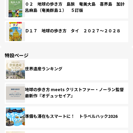
０２ 地球の歩き方 島旅 奄美大島 喜界島 加計
呂麻島（奄美群島１） ５訂版
Ｄ１７ 地球の歩き方 タイ ２０２７～２０２８
特設ページ
世界遺産ランキング
地球の歩き方 meets クリストファー・ノーラン監督
最新作『オデュッセイア』
準備も滞在もスマートに！ トラベルハック2026