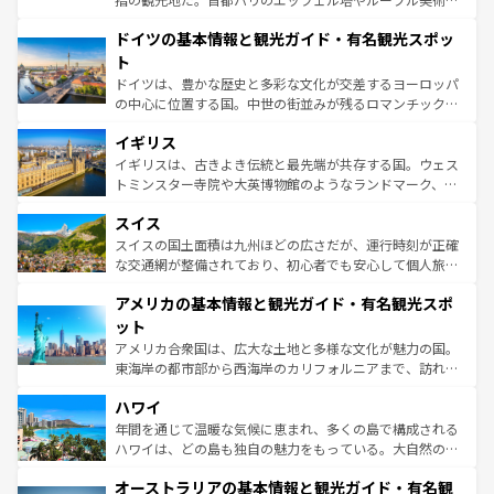
の城塞都市、穏やかなビーチリゾートまで多彩な表情を見
といった象徴的なスポットから、田舎町の古風な美しさま
せる。地方によって風土や気候が異なるスペインはその個
ドイツの基本情報と観光ガイド・有名観光スポッ
で、幅広い魅力が詰まっている。華麗な宮殿、歴史的な大
性で訪れる人を魅了する。 なお、新着のスペイン情報は
コ
聖堂、美しいビーチ、そして豊かな自然が、訪れる者を心
ト
ンテンツ一覧
を参照してほしい。
から魅了する。また、フランスは美食の国としても知ら
ドイツは、豊かな歴史と多彩な文化が交差するヨーロッパ
れ、フランス料理はユネスコ無形文化遺産にも登録されて
の中心に位置する国。中世の街並みが残るロマンチック街
いる。シャンパンの発祥地であるランス、プロヴァンスの
道から、未来を先取りするようなモダンな都市まで多様な
香り高いラベンダー畑など、多彩な楽しみ方が可能だ。さ
イギリス
顔を持つこの国は、どこを歩いても飽きることがない。ベ
らに、パリ以外の地域にも魅力が溢れており、どの街角に
ルリンの文化的活気、バイエルン州のアルプスの絶景、そ
イギリスは、古きよき伝統と最先端が共存する国。ウェス
も豊かな歴史と文化が息づいている。パリ以外の個性あふ
してライン川沿いのワイン畑といった風景は必見。ビール
トミンスター寺院や大英博物館のようなランドマーク、歴
れる地方に足を運ぶとそれぞれで全く異なる文化を体験で
とソーセージを味わいながら地元の人と過ごす楽しい時間
史ある大学都市、美しい丘陵地帯や牧歌的な風景など、エ
きるだろう。 なお、新着のフランス情報は
コンテンツ一覧
スイス
は、お酒好きな人にはぜひ体験してほしい。 なお、新着の
リアごとに異なる魅力がある。また、優雅なアフタヌーン
を参照してほしい。
ドイツ情報は
コンテンツ一覧
を参照してほしい。
ティー、ビール好きにはたまらない英国パブ、サッカー観
スイスの国土面積は九州ほどの広さだが、運行時刻が正確
戦など、本場だからこそできる体験も豊富。イギリスを旅
な交通網が整備されており、初心者でも安心して個人旅行
して楽しみつくそう。 なお、新着のイギリス情報は
コンテ
を楽しめる。日本同様に時刻表どおりの旅が可能だ。中世
アメリカの基本情報と観光ガイド・有名観光スポ
ンツ一覧
を参照してほしい。
の建物がそのまま残る町や、スイスならではのユニークな
博物館もあり、アルプス観光だけでなく町歩きも満喫する
ット
ことができる。国民の所得が高いため物価も高いが、旅行
アメリカ合衆国は、広大な土地と多様な文化が魅力の国。
者向けの交通パス提供のサービスもあり、うまく活用すれ
東海岸の都市部から西海岸のカリフォルニアまで、訪れる
ば市内交通費無料で観光を楽しむこともできる。 なお、新
場所ごとに異なる風景と体験が待っている。ニューヨーク
着のスイス情報は
コンテンツ一覧
を参照してほしい。
ハワイ
のような巨大都市は、観光、ショッピング、エンターテイ
ンメントが詰まった刺激的なスポットだ。一方、アメリカ
年間を通じて温暖な気候に恵まれ、多くの島で構成される
西部には大自然が広がり、グランドキャニオンやイエロー
ハワイは、どの島も独自の魅力をもっている。大自然の神
ストーン国立公園といった絶景が堪能できる。さらに、南
秘を感じたいなら、火山が生み出した壮大な景観を誇るハ
オーストラリアの基本情報と観光ガイド・有名観
部のニューオーリンズでは、音楽と美食が融合した独特の
ワイ島は見逃せない。また、定番の観光地といえばオアフ