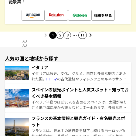
絶景集！
詳細を見る
…
1
2
3
11
AD
AD
人気の国と地域から探す
イタリア
イタリアは歴史、文化、グルメ、自然と多彩な魅力にあふ
れた国。
ローマ
の古代遺跡やフィレンツェのルネッサンス
美術、ヴェネツィアの運河など、歴史あるスポットはもち
スペインの観光ポイントと人気スポット・知ってお
ろん、トスカーナの美しい田園風景やアマルフィ海岸の絶
景など、自然景観も見逃せない。観光の合間には、本場の
くべき基本情報
ピザやパスタなど、絶品のイタリア料理を堪能することも
イベリア半島のほぼ80％を占めるスペインは、太陽が降り
できる。朝目覚めてから夜眠るまで、すべての瞬間を楽し
注ぐ地中海沿岸から雄大なピレネー山脈まで、多彩な自然
ませてくれるイタリアで、忘れられない旅をしてみよう！
と文化が詰まったヨーロッパ屈指の旅行先だ。多様な地域
なお、新着のイタリア情報は
コンテンツ一覧
を参照してほ
フランスの基本情報と観光ガイド・有名観光スポ
文化が根付くこの国では、情熱的なフラメンコ、熱気あふ
しい。
れる闘牛、そして美味しいタパスが生活の一部となってい
ット
る。首都マドリードの洗練された雰囲気や、バルセロナの
フランスは、世界中の旅行者を魅了し続けるヨーロッパ屈
アートに溢れた街角から、地方では古代ローマ遺跡や中世
指の観光地だ。首都パリのエッフェル塔やルーブル美術館