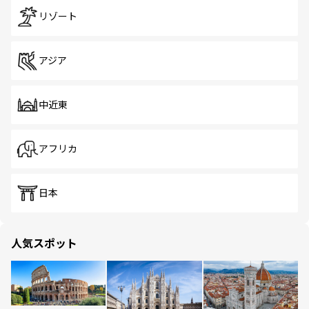
リゾート
アジア
中近東
アフリカ
日本
人気スポット