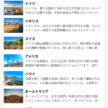
せる。地方によって風土や気候が異なるスペインはその個
ドイツ
で、幅広い魅力が詰まっている。華麗な宮殿、歴史的な大
性で訪れる人を魅了する。 なお、新着のスペイン情報は
コ
聖堂、美しいビーチ、そして豊かな自然が、訪れる者を心
ドイツは、豊かな歴史と多彩な文化が交差するヨーロッパ
ンテンツ一覧
を参照してほしい。
から魅了する。また、フランスは美食の国としても知ら
の中心に位置する国。中世の街並みが残るロマンチック街
れ、フランス料理はユネスコ無形文化遺産にも登録されて
道から、未来を先取りするようなモダンな都市まで多様な
イギリス
いる。シャンパンの発祥地であるランス、プロヴァンスの
顔を持つこの国は、どこを歩いても飽きることがない。ベ
香り高いラベンダー畑など、多彩な楽しみ方が可能だ。さ
ルリンの文化的活気、バイエルン州のアルプスの絶景、そ
イギリスは、古きよき伝統と最先端が共存する国。ウェス
らに、パリ以外の地域にも魅力が溢れており、どの街角に
してライン川沿いのワイン畑といった風景は必見。ビール
トミンスター寺院や大英博物館のようなランドマーク、歴
も豊かな歴史と文化が息づいている。パリ以外の個性あふ
とソーセージを味わいながら地元の人と過ごす楽しい時間
史ある大学都市、美しい丘陵地帯や牧歌的な風景など、エ
れる地方に足を運ぶとそれぞれで全く異なる文化を体験で
スイス
は、お酒好きな人にはぜひ体験してほしい。 なお、新着の
リアごとに異なる魅力がある。また、優雅なアフタヌーン
きるだろう。 なお、新着のフランス情報は
コンテンツ一覧
ドイツ情報は
コンテンツ一覧
を参照してほしい。
ティー、ビール好きにはたまらない英国パブ、サッカー観
スイスの国土面積は九州ほどの広さだが、運行時刻が正確
を参照してほしい。
戦など、本場だからこそできる体験も豊富。イギリスを旅
な交通網が整備されており、初心者でも安心して個人旅行
して楽しみつくそう。 なお、新着のイギリス情報は
コンテ
を楽しめる。日本同様に時刻表どおりの旅が可能だ。中世
アメリカ
ンツ一覧
を参照してほしい。
の建物がそのまま残る町や、スイスならではのユニークな
博物館もあり、アルプス観光だけでなく町歩きも満喫する
アメリカ合衆国は、広大な土地と多様な文化が魅力の国。
ことができる。国民の所得が高いため物価も高いが、旅行
東海岸の都市部から西海岸のカリフォルニアまで、訪れる
者向けの交通パス提供のサービスもあり、うまく活用すれ
場所ごとに異なる風景と体験が待っている。ニューヨーク
ハワイ
ば市内交通費無料で観光を楽しむこともできる。 なお、新
のような巨大都市は、観光、ショッピング、エンターテイ
着のスイス情報は
コンテンツ一覧
を参照してほしい。
ンメントが詰まった刺激的なスポットだ。一方、アメリカ
年間を通じて温暖な気候に恵まれ、多くの島で構成される
西部には大自然が広がり、グランドキャニオンやイエロー
ハワイは、どの島も独自の魅力をもっている。大自然の神
ストーン国立公園といった絶景が堪能できる。さらに、南
秘を感じたいなら、火山が生み出した壮大な景観を誇るハ
オーストラリア
部のニューオーリンズでは、音楽と美食が融合した独特の
ワイ島は見逃せない。また、定番の観光地といえばオアフ
文化が魅力。旅行者はアメリカの各地域で異なる魅力を楽
島だが、静かな自然を求めるならマウイ島やカウアイ島が
オーストラリアは、壮大な自然と多様な文化が魅力の国。
しみながら、その多様性と豊かな歴史を感じることができ
おすすめ。エメラルドグリーンに輝く海をはじめ、豊かな
シドニーのシンボルであるシドニー・オペラハウス、オー
るだろう。車でのロードトリップや列車の旅も、アメリカ
文化や歴史が息づいている。「アロハスピリット」と呼ば
ストラリア東海岸北部に広がる大サンゴ礁地帯グレートバ