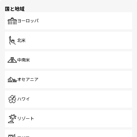
の多様性あふれるカラフルな町は、どこを歩いても新しい
国と地域
発見がある。さらに、治安のよさや充実した公共交通機関
も、旅行者にとっては魅力的なポイント。グルメも豊富
で、ホーカーズは地元の風情を楽しめる外せないスポット
ヨーロッパ
だ。訪れる人を飽きさせないシンガポールで、多様な魅力
を体感しよう。 なお、新着のシンガポール情報は
コンテン
ツ一覧
を参照してほしい。
北米
中南米
オセアニア
ハワイ
リゾート