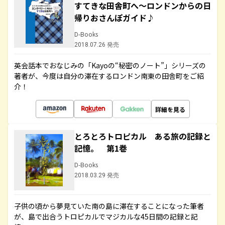
すてきな田舎町へ～ロンドンからの日
帰りおさんぽガイド♪
D-Books
2018.07.26 発売
英会話本でおなじみの「Kayoの“秘密のノート”」シリーズの
著者が、今度は自分の滞在するロンドン南東の田舎町をご紹
介！
詳細を見る
とろとろトロピカル ある旅の記録と
記憶。 第1巻
D-Books
2018.03.29 発売
子供の頃から夢見ていた南の島に滞在することになった筆者
が、島で出合うトロピカルでマジカルな45日間の記録と記