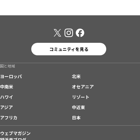
コミュニティを見る
国と地域
ヨーロッパ
北米
中南米
オセアニア
ハワイ
リゾート
アジア
中近東
アフリカ
日本
ウェブマガジン
特派員ブログ