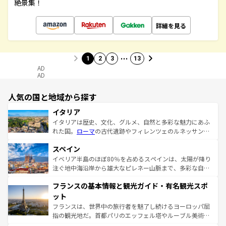
絶景集！
詳細を見る
…
1
2
3
13
AD
AD
人気の国と地域から探す
イタリア
イタリアは歴史、文化、グルメ、自然と多彩な魅力にあふ
れた国。
ローマ
の古代遺跡やフィレンツェのルネッサンス
美術、ヴェネツィアの運河など、歴史あるスポットはもち
スペイン
ろん、トスカーナの美しい田園風景やアマルフィ海岸の絶
景など、自然景観も見逃せない。観光の合間には、本場の
イベリア半島のほぼ80％を占めるスペインは、太陽が降り
ピザやパスタなど、絶品のイタリア料理を堪能することも
注ぐ地中海沿岸から雄大なピレネー山脈まで、多彩な自然
できる。朝目覚めてから夜眠るまで、すべての瞬間を楽し
と文化が詰まったヨーロッパ屈指の旅行先だ。多様な地域
フランスの基本情報と観光ガイド・有名観光スポ
ませてくれるイタリアで、忘れられない旅をしてみよう！
文化が根付くこの国では、情熱的なフラメンコ、熱気あふ
なお、新着のイタリア情報は
コンテンツ一覧
を参照してほ
れる闘牛、そして美味しいタパスが生活の一部となってい
ット
しい。
る。首都マドリードの洗練された雰囲気や、バルセロナの
フランスは、世界中の旅行者を魅了し続けるヨーロッパ屈
アートに溢れた街角から、地方では古代ローマ遺跡や中世
指の観光地だ。首都パリのエッフェル塔やルーブル美術館
の城塞都市、穏やかなビーチリゾートまで多彩な表情を見
といった象徴的なスポットから、田舎町の古風な美しさま