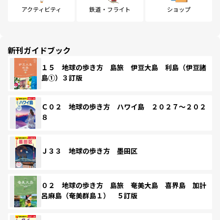
アクティビティ
鉄道・フライト
ショップ
新刊ガイドブック
１５ 地球の歩き方 島旅 伊豆大島 利島（伊豆諸
島①）３訂版
Ｃ０２ 地球の歩き方 ハワイ島 ２０２７～２０２
８
Ｊ３３ 地球の歩き方 墨田区
０２ 地球の歩き方 島旅 奄美大島 喜界島 加計
呂麻島（奄美群島１） ５訂版