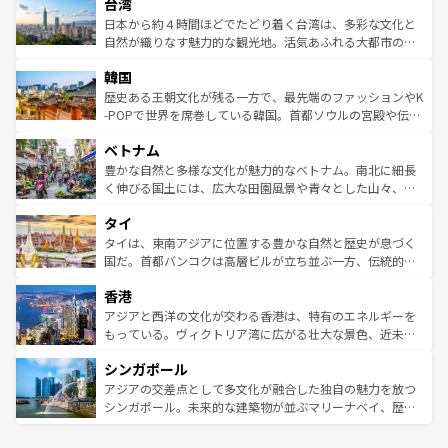
ならではの贅沢な旅のスタイルだ。 なお、新着のアメリカ
台湾
れるおもてなしの心で訪れる人々を迎えてくれるハワイの
リアリーフや大陸中央部にそびえるウルル（エアーズロッ
情報は
コンテンツ一覧
を参照してほしい。
人々、おいしいローカルフードやハワイアンミュージッ
ク）、タスマニアの美しい原生林やケアンズの熱帯雨林な
日本から約４時間ほどでたどり着く台湾は、多彩な文化と
ク、伝統的なフラダンスなど、すべてがハワイの魅力を彩
ど、見どころがたくさん。また、カフェやワイン、オージ
自然が織りなす魅力的な観光地。活気あふれる大都市の台
っている。訪れるたびに新しい発見と感動が待っているハ
ービーフなどの食文化も豊かで、美味しいものであふれて
北やノスタルジックな町並みが人気な九份（ジォウフェ
ワイを、存分に味わってほしい。 なお、新着のハワイ情報
韓国
いる。アクティビティも充実しており、サーフィンやダイ
ン）、静ひつな山岳地帯である台湾東部など、都市の喧騒
は
コンテンツ一覧
を参照してほしい。
ビング、ハイキングなど、アウトドア好きにはたまらな
と山間の静けさが共存しており、訪れる人に新しい発見と
歴史ある王朝文化が残る一方で、最先端のファッションやK
い。オーストラリアの多彩な魅力を存分に味わいつくそ
驚きをもたらしてくれる。また、奥深い台湾の食文化も魅
-POPで世界を席巻している韓国。首都ソウルの宮殿や伝統
う。 なお、新着のオーストラリア情報は
コンテンツ一覧
を
力で、夜市などの屋台グルメから高級料理、ヘルシーで美
家屋が並ぶエリアでは韓国の歴史と文化に浸ることがで
参照してほしい。
ベトナム
容にもいいと評判のスイーツなど、バラエティ豊かな料理
き、地方に足を延ばせば四季折々の自然美を楽しむことが
が味わえる。 なお、新着の台湾情報は
コンテンツ一覧
を参
できる。そして、キムチや焼肉、絶品のストリートフード
豊かな自然と多様な文化が魅力的なベトナム。南北に細長
照してほしい。
まで、さまざまな韓国料理が待っている。夜には、韓国な
く伸びる国土には、広大な田園風景や青々とした山々、世
らではのナイトライフも堪能できる。あたたかいホスピタ
界遺産に登録された壮大な自然景観が点在し、都市部では
タイ
リティに包まれながら、韓国の多彩な魅力を心ゆくまで味
急速な発展と共に伝統が息づく。ハノイの古い町並みやホ
わってみてほしい。 なお、新着の韓国情報は
コンテンツ一
ーチミン市のフランス統治時代の建物も、独特の雰囲気を
タイは、東南アジアに位置する豊かな自然と歴史が息づく
覧
を参照してほしい。
醸し出している。また、バラエティの豊かさとおいしさで
国だ。首都バンコクは高層ビルが立ち並ぶ一方、伝統的な
世界中の食通を魅了してやまないベトナム料理も魅力のひ
寺院や市場がいたるところに点在し、古きよき文化と現代
香港
とつ。フォーやバインミー、ベトナムコーヒーなどは、ぜ
の活気が交差している。北部ではチェンマイなどの山岳地
ひ現地で味わいたい。どの地域を訪れてもあたたかい人々
帯で自然と触れ合い、南部ではプーケットやクラビの美し
アジアと西洋の文化が交わる香港は、特有のエネルギーを
が旅行者を迎えてくれるので、きっと忘れられない旅にな
いビーチでリゾート気分を楽しむことができる。タイ料理
もっている。ヴィクトリア湾に広がる壮大な景色、近未来
るはずだ。 なお、新着のベトナム情報は
コンテンツ一覧
を
は世界的に有名で、屋台から高級レストランまで味覚を刺
的なアートスポット、そして歴史と現代が融合した町並
参照してほしい。
シンガポール
激する。気候は一年中温暖で、どの季節にも異なる楽しみ
み、どこを訪れても感動するはず。観光スポットが密集し
が待っている。親しみやすいタイの人々、仏教を中心とし
ており、効率よく見どころを回れるのも魅力。息をのむよ
アジアの交差点として多文化が融合した独自の魅力を放つ
た文化、そして多様な観光資源が、訪れる旅人を魅了し続
うな絶景から文化的な体験まで、香港を存分に楽しみ尽く
シンガポール。未来的な建築物が並ぶマリーナベイ、歴史
ける。 なお、新着のタイ情報は
コンテンツ一覧
を参照して
そう。 なお、新着の香港情報は
コンテンツ一覧
を参照して
と伝統を感じられるエスニックタウン、多数の緑豊かな公
ほしい。
ほしい。
園や自然保護区など、自然が調和した近代的な景観と文化