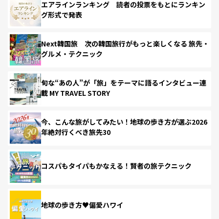
エアラインランキング 読者の投票をもとにランキン
グ形式で発表
Next韓国旅 次の韓国旅行がもっと楽しくなる 旅先・
グルメ・テクニック
旬な“あの人”が「旅」をテーマに語るインタビュー連
載 MY TRAVEL STORY
今、こんな旅がしてみたい！地球の歩き方が選ぶ2026
年絶対行くべき旅先30
コスパもタイパもかなえる！賢者の旅テクニック
地球の歩き方♥偏愛ハワイ