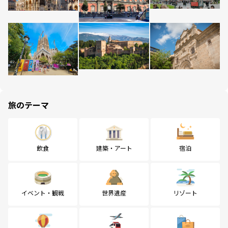
旅のテーマ
飲食
建築・アート
宿泊
イベント・観戦
世界遺産
リゾート