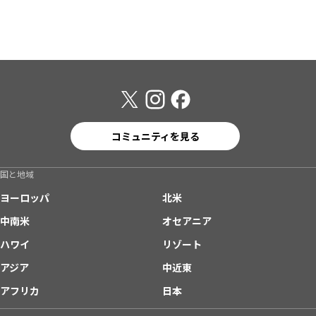
コミュニティを見る
国と地域
ヨーロッパ
北米
中南米
オセアニア
ハワイ
リゾート
アジア
中近東
アフリカ
日本