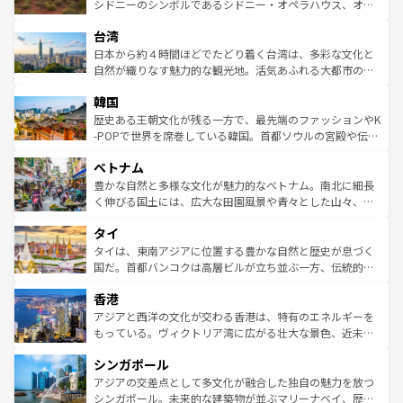
しみながら、その多様性と豊かな歴史を感じることができ
おすすめ。エメラルドグリーンに輝く海をはじめ、豊かな
シドニーのシンボルであるシドニー・オペラハウス、オー
るだろう。車でのロードトリップや列車の旅も、アメリカ
文化や歴史が息づいている。「アロハスピリット」と呼ば
ストラリア東海岸北部に広がる大サンゴ礁地帯グレートバ
ならではの贅沢な旅のスタイルだ。 なお、新着のアメリカ
台湾
れるおもてなしの心で訪れる人々を迎えてくれるハワイの
リアリーフや大陸中央部にそびえるウルル（エアーズロッ
情報は
コンテンツ一覧
を参照してほしい。
人々、おいしいローカルフードやハワイアンミュージッ
ク）、タスマニアの美しい原生林やケアンズの熱帯雨林な
日本から約４時間ほどでたどり着く台湾は、多彩な文化と
ク、伝統的なフラダンスなど、すべてがハワイの魅力を彩
ど、見どころがたくさん。また、カフェやワイン、オージ
自然が織りなす魅力的な観光地。活気あふれる大都市の台
っている。訪れるたびに新しい発見と感動が待っているハ
ービーフなどの食文化も豊かで、美味しいものであふれて
北やノスタルジックな町並みが人気な九份（ジォウフェ
ワイを、存分に味わってほしい。 なお、新着のハワイ情報
韓国
いる。アクティビティも充実しており、サーフィンやダイ
ン）、静ひつな山岳地帯である台湾東部など、都市の喧騒
は
コンテンツ一覧
を参照してほしい。
ビング、ハイキングなど、アウトドア好きにはたまらな
と山間の静けさが共存しており、訪れる人に新しい発見と
歴史ある王朝文化が残る一方で、最先端のファッションやK
い。オーストラリアの多彩な魅力を存分に味わいつくそ
驚きをもたらしてくれる。また、奥深い台湾の食文化も魅
-POPで世界を席巻している韓国。首都ソウルの宮殿や伝統
う。 なお、新着のオーストラリア情報は
コンテンツ一覧
を
力で、夜市などの屋台グルメから高級料理、ヘルシーで美
家屋が並ぶエリアでは韓国の歴史と文化に浸ることがで
参照してほしい。
ベトナム
容にもいいと評判のスイーツなど、バラエティ豊かな料理
き、地方に足を延ばせば四季折々の自然美を楽しむことが
が味わえる。 なお、新着の台湾情報は
コンテンツ一覧
を参
できる。そして、キムチや焼肉、絶品のストリートフード
豊かな自然と多様な文化が魅力的なベトナム。南北に細長
照してほしい。
まで、さまざまな韓国料理が待っている。夜には、韓国な
く伸びる国土には、広大な田園風景や青々とした山々、世
らではのナイトライフも堪能できる。あたたかいホスピタ
界遺産に登録された壮大な自然景観が点在し、都市部では
タイ
リティに包まれながら、韓国の多彩な魅力を心ゆくまで味
急速な発展と共に伝統が息づく。ハノイの古い町並みやホ
わってみてほしい。 なお、新着の韓国情報は
コンテンツ一
ーチミン市のフランス統治時代の建物も、独特の雰囲気を
タイは、東南アジアに位置する豊かな自然と歴史が息づく
覧
を参照してほしい。
醸し出している。また、バラエティの豊かさとおいしさで
国だ。首都バンコクは高層ビルが立ち並ぶ一方、伝統的な
世界中の食通を魅了してやまないベトナム料理も魅力のひ
寺院や市場がいたるところに点在し、古きよき文化と現代
香港
とつ。フォーやバインミー、ベトナムコーヒーなどは、ぜ
の活気が交差している。北部ではチェンマイなどの山岳地
ひ現地で味わいたい。どの地域を訪れてもあたたかい人々
帯で自然と触れ合い、南部ではプーケットやクラビの美し
アジアと西洋の文化が交わる香港は、特有のエネルギーを
が旅行者を迎えてくれるので、きっと忘れられない旅にな
いビーチでリゾート気分を楽しむことができる。タイ料理
もっている。ヴィクトリア湾に広がる壮大な景色、近未来
るはずだ。 なお、新着のベトナム情報は
コンテンツ一覧
を
は世界的に有名で、屋台から高級レストランまで味覚を刺
的なアートスポット、そして歴史と現代が融合した町並
参照してほしい。
シンガポール
激する。気候は一年中温暖で、どの季節にも異なる楽しみ
み、どこを訪れても感動するはず。観光スポットが密集し
が待っている。親しみやすいタイの人々、仏教を中心とし
ており、効率よく見どころを回れるのも魅力。息をのむよ
アジアの交差点として多文化が融合した独自の魅力を放つ
た文化、そして多様な観光資源が、訪れる旅人を魅了し続
うな絶景から文化的な体験まで、香港を存分に楽しみ尽く
シンガポール。未来的な建築物が並ぶマリーナベイ、歴史