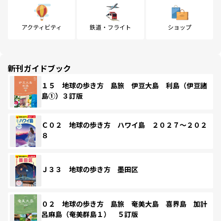
アクティビティ
鉄道・フライト
ショップ
新刊ガイドブック
１５ 地球の歩き方 島旅 伊豆大島 利島（伊豆諸
島①）３訂版
Ｃ０２ 地球の歩き方 ハワイ島 ２０２７～２０２
８
Ｊ３３ 地球の歩き方 墨田区
０２ 地球の歩き方 島旅 奄美大島 喜界島 加計
呂麻島（奄美群島１） ５訂版