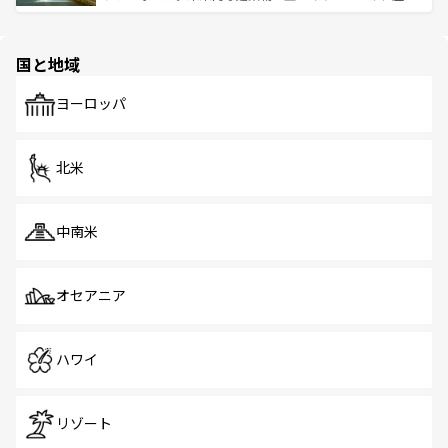
ける。 なお、新着のタイ情報は
コンテンツ一覧
を参照して
そう。 なお、新着の香港情報は
コンテンツ一覧
を参照して
と伝統を感じられるエスニックタウン、多数の緑豊かな公
ほしい。
ほしい。
園や自然保護区など、自然が調和した近代的な景観と文化
の多様性あふれるカラフルな町は、どこを歩いても新しい
国と地域
発見がある。さらに、治安のよさや充実した公共交通機関
も、旅行者にとっては魅力的なポイント。グルメも豊富
で、ホーカーズは地元の風情を楽しめる外せないスポット
ヨーロッパ
だ。訪れる人を飽きさせないシンガポールで、多様な魅力
を体感しよう。 なお、新着のシンガポール情報は
コンテン
ツ一覧
を参照してほしい。
北米
中南米
オセアニア
ハワイ
リゾート