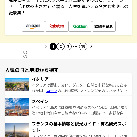
ド。「地球の歩き方」が贈る、人生を輝かせる名言と癒やしの
絶景集！
詳細を見る
…
1
2
3
18
AD
AD
人気の国と地域から探す
イタリア
イタリアは歴史、文化、グルメ、自然と多彩な魅力にあふ
れた国。
ローマ
の古代遺跡やフィレンツェのルネッサンス
美術、ヴェネツィアの運河など、歴史あるスポットはもち
スペイン
ろん、トスカーナの美しい田園風景やアマルフィ海岸の絶
景など、自然景観も見逃せない。観光の合間には、本場の
イベリア半島のほぼ80％を占めるスペインは、太陽が降り
ピザやパスタなど、絶品のイタリア料理を堪能することも
注ぐ地中海沿岸から雄大なピレネー山脈まで、多彩な自然
できる。朝目覚めてから夜眠るまで、すべての瞬間を楽し
と文化が詰まったヨーロッパ屈指の旅行先だ。多様な地域
フランスの基本情報と観光ガイド・有名観光スポ
ませてくれるイタリアで、忘れられない旅をしてみよう！
文化が根付くこの国では、情熱的なフラメンコ、熱気あふ
なお、新着のイタリア情報は
コンテンツ一覧
を参照してほ
れる闘牛、そして美味しいタパスが生活の一部となってい
ット
しい。
る。首都マドリードの洗練された雰囲気や、バルセロナの
フランスは、世界中の旅行者を魅了し続けるヨーロッパ屈