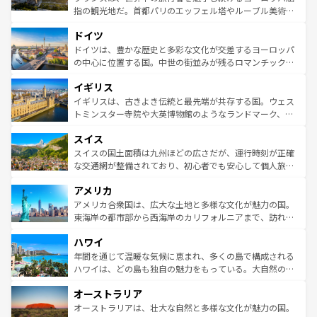
アートに溢れた街角から、地方では古代ローマ遺跡や中世
指の観光地だ。首都パリのエッフェル塔やルーブル美術館
の城塞都市、穏やかなビーチリゾートまで多彩な表情を見
といった象徴的なスポットから、田舎町の古風な美しさま
せる。地方によって風土や気候が異なるスペインはその個
ドイツ
で、幅広い魅力が詰まっている。華麗な宮殿、歴史的な大
性で訪れる人を魅了する。 なお、新着のスペイン情報は
コ
聖堂、美しいビーチ、そして豊かな自然が、訪れる者を心
ドイツは、豊かな歴史と多彩な文化が交差するヨーロッパ
ンテンツ一覧
を参照してほしい。
から魅了する。また、フランスは美食の国としても知ら
の中心に位置する国。中世の街並みが残るロマンチック街
れ、フランス料理はユネスコ無形文化遺産にも登録されて
道から、未来を先取りするようなモダンな都市まで多様な
イギリス
いる。シャンパンの発祥地であるランス、プロヴァンスの
顔を持つこの国は、どこを歩いても飽きることがない。ベ
香り高いラベンダー畑など、多彩な楽しみ方が可能だ。さ
ルリンの文化的活気、バイエルン州のアルプスの絶景、そ
イギリスは、古きよき伝統と最先端が共存する国。ウェス
らに、パリ以外の地域にも魅力が溢れており、どの街角に
してライン川沿いのワイン畑といった風景は必見。ビール
トミンスター寺院や大英博物館のようなランドマーク、歴
も豊かな歴史と文化が息づいている。パリ以外の個性あふ
とソーセージを味わいながら地元の人と過ごす楽しい時間
史ある大学都市、美しい丘陵地帯や牧歌的な風景など、エ
れる地方に足を運ぶとそれぞれで全く異なる文化を体験で
スイス
は、お酒好きな人にはぜひ体験してほしい。 なお、新着の
リアごとに異なる魅力がある。また、優雅なアフタヌーン
きるだろう。 なお、新着のフランス情報は
コンテンツ一覧
ドイツ情報は
コンテンツ一覧
を参照してほしい。
ティー、ビール好きにはたまらない英国パブ、サッカー観
スイスの国土面積は九州ほどの広さだが、運行時刻が正確
を参照してほしい。
戦など、本場だからこそできる体験も豊富。イギリスを旅
な交通網が整備されており、初心者でも安心して個人旅行
して楽しみつくそう。 なお、新着のイギリス情報は
コンテ
を楽しめる。日本同様に時刻表どおりの旅が可能だ。中世
アメリカ
ンツ一覧
を参照してほしい。
の建物がそのまま残る町や、スイスならではのユニークな
博物館もあり、アルプス観光だけでなく町歩きも満喫する
アメリカ合衆国は、広大な土地と多様な文化が魅力の国。
ことができる。国民の所得が高いため物価も高いが、旅行
東海岸の都市部から西海岸のカリフォルニアまで、訪れる
者向けの交通パス提供のサービスもあり、うまく活用すれ
場所ごとに異なる風景と体験が待っている。ニューヨーク
ハワイ
ば市内交通費無料で観光を楽しむこともできる。 なお、新
のような巨大都市は、観光、ショッピング、エンターテイ
着のスイス情報は
コンテンツ一覧
を参照してほしい。
ンメントが詰まった刺激的なスポットだ。一方、アメリカ
年間を通じて温暖な気候に恵まれ、多くの島で構成される
西部には大自然が広がり、グランドキャニオンやイエロー
ハワイは、どの島も独自の魅力をもっている。大自然の神
ストーン国立公園といった絶景が堪能できる。さらに、南
秘を感じたいなら、火山が生み出した壮大な景観を誇るハ
オーストラリア
部のニューオーリンズでは、音楽と美食が融合した独特の
ワイ島は見逃せない。また、定番の観光地といえばオアフ
文化が魅力。旅行者はアメリカの各地域で異なる魅力を楽
島だが、静かな自然を求めるならマウイ島やカウアイ島が
オーストラリアは、壮大な自然と多様な文化が魅力の国。