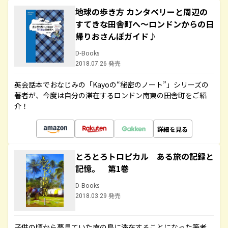
地球の歩き方 カンタベリーと周辺の
すてきな田舎町へ～ロンドンからの日
帰りおさんぽガイド♪
D-Books
2018.07.26 発売
英会話本でおなじみの「Kayoの“秘密のノート”」シリーズの
著者が、今度は自分の滞在するロンドン南東の田舎町をご紹
介！
詳細を見る
とろとろトロピカル ある旅の記録と
記憶。 第1巻
D-Books
2018.03.29 発売
子供の頃から夢見ていた南の島に滞在することになった筆者